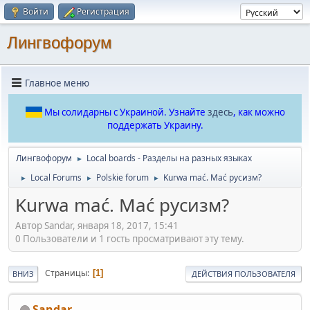
Войти
Регистрация
Лингвофорум
Главное меню
Мы солидарны с Украиной. Узнайте
здесь
, как можно
поддержать Украину.
Лингвофорум
Local boards - Разделы на разных языках
►
Local Forums
Polskie forum
Kurwa mać. Mać русизм?
►
►
►
Kurwa mać. Mać русизм?
Автор Sandar, января 18, 2017, 15:41
0 Пользователи и 1 гость просматривают эту тему.
Страницы
1
ВНИЗ
ДЕЙСТВИЯ ПОЛЬЗОВАТЕЛЯ
Sandar