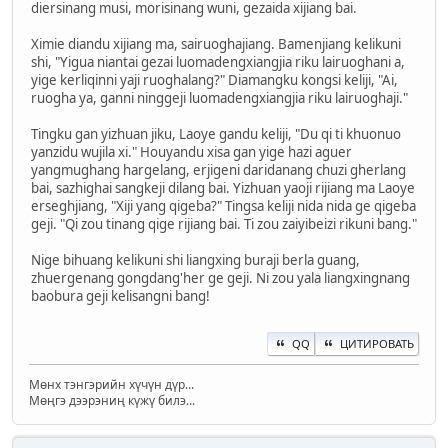
diersinang musi, morisinang wuni, gezaida xijiang bai.
Ximie diandu xijiang ma, sairuoghajiang. Bamenjiang kelikuni
shi, "Yigua niantai gezai luomadengxiangjia riku lairuoghani a,
yige kerliqinni yaji ruoghalang?" Diamangku kongsi keliji, "Ai,
ruogha ya, ganni ninggeji luomadengxiangjia riku lairuoghaji."
Tingku gan yizhuan jiku, Laoye gandu keliji, "Du qi ti khuonuo
yanzidu wujila xi." Houyandu xisa gan yige hazi aguer
yangmughang hargelang, erjigeni daridanang chuzi gherlang
bai, sazhighai sangkeji dilang bai. Yizhuan yaoji rijiang ma Laoye
erseghjiang, "Xiji yang qigeba?" Tingsa keliji nida nida ge qigeba
geji. "Qi zou tinang qige rijiang bai. Ti zou zaiyibeizi rikuni bang."
Nige bihuang kelikuni shi liangxing buraji berla guang,
zhuergenang gongdang'her ge geji. Ni zou yala liangxingnang
baobura geji kelisangni bang!
QQ
ЦИТИРОВАТЬ
Мөнх тэнгэрийн хүчүн дүр...
Мөңгэ дээрэниң күжү билэ...