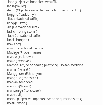
-lang (Objective imperfective suffix)
laosa ('mule')
-leinu (Objective imperfective polar question suffix)
lerjighe ('suddenly')
-li (Derivational suffix)
liangge ('two')
-lie (Derivational suffix)
luchu ('rolling stone')
-luo (Derivational suffix)
luosi ('hunger')
ma ('and')
ma (Interactional particle)
Madage (Proper name)
maidie ('to know')
make ('remove')
Mamba (A type of healer, practicing Tibetan medicine)
mamei ('wheat')
Mangghuer (Ethnonym)
manghuzi ('monster')
manlai ('forehead')
manten ('bread')
manyan ge ('to accuse')
mao ('evil')
meinu (Objective imperfective polar question suffix)
metu ('wood')