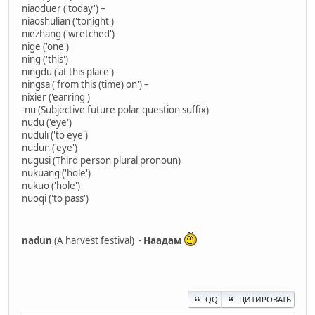
niaoduer ('today') –
niaoshulian ('tonight')
niezhang ('wretched')
nige ('one')
ning ('this')
ningdu ('at this place')
ningsa ('from this (time) on') –
nixier ('earring')
-nu (Subjective future polar question suffix)
nudu ('eye')
nuduli ('to eye')
nudun ('eye')
nugusi (Third person plural pronoun)
nukuang ('hole')
nukuo ('hole')
nuoqi ('to pass')
nadun
(A harvest festival) -
Наадам
QQ
ЦИТИРОВАТЬ