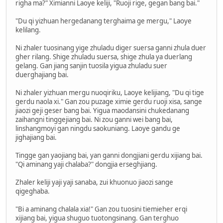
righa ma?" Ximianni Laoye keliji, "Ruoji rige, gegan bang bai."
"Du qi yizhuan hergedanang terghaima ge mergu," Laoye
kelilang.
Ni zhaler tuosinang yige zhuladu diger suersa ganni zhula duer
gher rilang. Shige zhuladu suersa, shige zhula ya duerlang
gelang. Gan jiang sanjin tuosila yigua zhuladu suer
duerghajiang bai.
Ni zhaler yizhuan mergu nuoqiriku, Laoye kelijiang, "Du qi tige
gerdu naola xi." Gan zou puzage ximie gerdu ruoji xisa, sange
jiaozi geji geser bang bai. Yigua maodansini chukedanang
zaihangni tinggejiang bai. Ni zou ganni wei bang bai,
linshangmoyi gan ningdu saokuniang. Laoye gandu ge
jighajiang bai.
Tingge gan yaojiang bai, yan ganni dongjiani gerdu xijiang bai.
"Qi aminang yaji chalaba?" dongjia erseghjiang.
Zhaler keliji yaji yaji sanaba, zui khuonuo jiaozi sange
qigeghaba.
"Bi a aminang chalala xia!" Gan zou tuosini tiemieher erqi
xijiang bai, yigua shuguo tuotongsinang. Gan terghuo