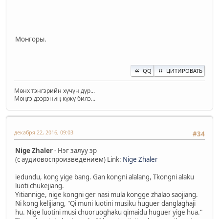
Монгоры.
QQ
ЦИТИРОВАТЬ
Мөнх тэнгэрийн хүчүн дүр...
Мөңгэ дээрэниң күжү билэ...
декабря 22, 2016, 09:03
#34
Nige Zhaler
- Нэг залуу эр
(с аудиовоспроизведением) Link:
Nige Zhaler
iedundu, kong yige bang. Gan kongni alalang, Tkongni alaku
luoti chukejiang.
Yitiannige, nige kongni ger nasi mula kongge zhalao saojiang.
Ni kong kelijiang, "Qi muni luotini musiku huguer danglaghaji
hu. Nige luotini musi chuoruoghaku qimaidu huguer yige hua."