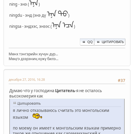
ᠡᠨᠡ
ning - энэ (
)
ᠡᠨᠡ ᠳᠦ
ningdu - энд (энэ дү
)
ᠡᠨᠡ ᠡᠴᠡ
ningsa - эндээс, энээс (
)
QQ
ЦИТИРОВАТЬ
Мөнх тэнгэрийн хүчүн дүр...
Мөңгэ дээрэниң күжү билэ...
декабря 27, 2016, 16:28
#37
Думаю что у господина
Цитатель
-я не осталось
высокомерия как
Цитировать
я лично отказываюсь считать это монгольским
языком
по моему он имеет к монгольским языкам примерно
такое же отношение как сарамакканский к