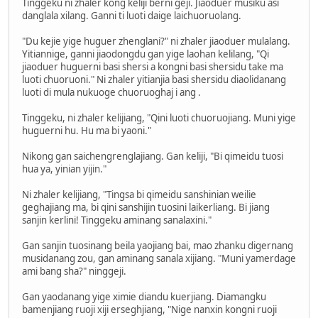
Tinggeku ni zhaler kong keliji berni geji. Jiaoduer musiku asi
danglala xilang. Ganni ti luoti daige laichuoruolang.
"Du kejie yige huguer zhenglani?" ni zhaler jiaoduer mulalang.
Yitiannige, ganni jiaodongdu gan yige laohan kelilang, "Qi
jiaoduer huguerni basi shersi a kongni basi shersidu take ma
luoti chuoruoni." Ni zhaler yitianjia basi shersidu diaolidanang
luoti di mula nukuoge chuoruoghaj i ang .
Tinggeku, ni zhaler kelijiang, "Qini luoti chuoruojiang. Muni yige
huguerni hu. Hu ma bi yaoni."
Nikong gan saichengrenglajiang. Gan keliji, "Bi qimeidu tuosi
hua ya, yinian yijin."
Ni zhaler kelijiang, "Tingsa bi qimeidu sanshinian weilie
geghajiang ma, bi qini sanshijin tuosini laikerliang. Bi jiang
sanjin kerlini! Tinggeku aminang sanalaxini."
Gan sanjin tuosinang beila yaojiang bai, mao zhanku digernang
musidanang zou, gan aminang sanala xijiang. "Muni yamerdage
ami bang sha?" ninggeji.
Gan yaodanang yige ximie diandu kuerjiang. Diamangku
bamenjiang ruoji xiji erseghjiang, "Nige nanxin kongni ruoji