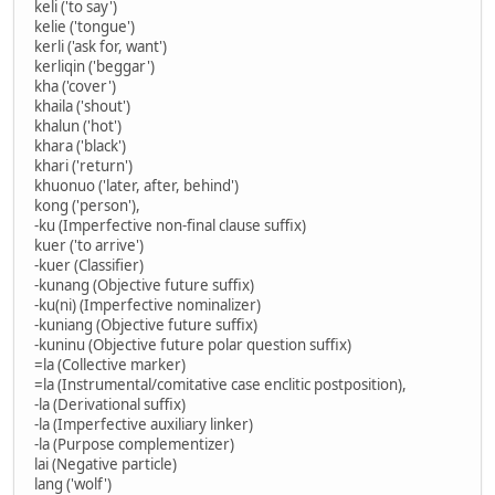
keli ('to say')
kelie ('tongue')
kerli ('ask for, want')
kerliqin ('beggar')
kha ('cover')
khaila ('shout')
khalun ('hot')
khara ('black')
khari ('return')
khuonuo ('later, after, behind')
kong ('person'),
-ku (Imperfective non-final clause suffix)
kuer ('to arrive')
-kuer (Classifier)
-kunang (Objective future suffix)
-ku(ni) (Imperfective nominalizer)
-kuniang (Objective future suffix)
-kuninu (Objective future polar question suffix)
=la (Collective marker)
=la (Instrumental/comitative case enclitic postposition),
-la (Derivational suffix)
-la (Imperfective auxiliary linker)
-la (Purpose complementizer)
lai (Negative particle)
lang ('wolf')