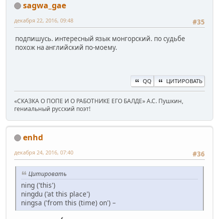
sagwa_gae
декабря 22, 2016, 09:48
#35
подпишусь. интересный язык монгорский. по судьбе
похож на английский по-моему.
QQ
ЦИТИРОВАТЬ
«СКАЗКА О ПОПЕ И О РАБОТНИКЕ ЕГО БАЛДЕ» А.С. Пушкин,
гениальный русский поэт!
enhd
декабря 24, 2016, 07:40
#36
Цитировать
ning ('this')
ningdu ('at this place')
ningsa ('from this (time) on') –