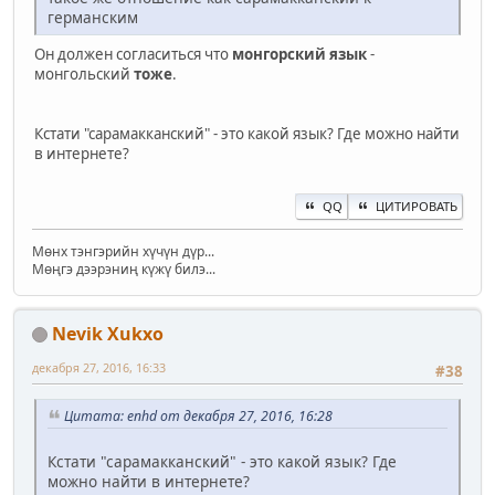
германским
Он должен согласиться что
монгорский язык
-
монгольский
тоже
.
Кстати "сарамакканский" - это какой язык? Где можно найти
в интернете?
QQ
ЦИТИРОВАТЬ
Мөнх тэнгэрийн хүчүн дүр...
Мөңгэ дээрэниң күжү билэ...
Nevik Xukxo
декабря 27, 2016, 16:33
#38
Цитата: enhd от декабря 27, 2016, 16:28
Кстати "сарамакканский" - это какой язык? Где
можно найти в интернете?