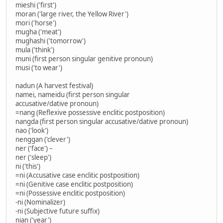
mieshi ('first')
moran ('large river, the Yellow River')
mori ('horse')
mugha ('meat')
mughashi ('tomorrow')
mula ('think')
muni (first person singular genitive pronoun)
musi ('to wear')
nadun (A harvest festival)
namei, nameidu (first person singular
accusative/dative pronoun)
=nang (Reflexive possessive enclitic postposition)
nangda (first person singular accusative/dative pronoun)
nao ('look')
nenggan ('clever')
ner ('face') –
ner ('sleep')
ni ('this')
=ni (Accusative case enclitic postposition)
=ni (Genitive case enclitic postposition)
=ni (Possessive enclitic postposition)
-ni (Nominalizer)
-ni (Subjective future suffix)
nian ('year')