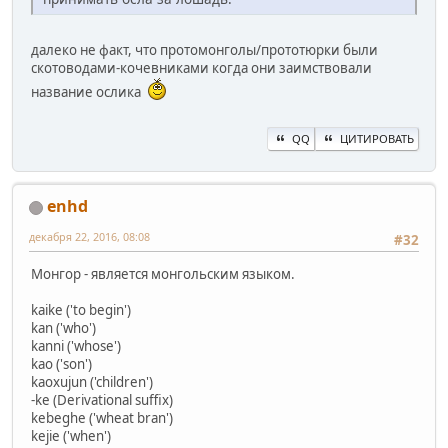
далеко не факт, что протомонголы/прототюрки были
скотоводами-кочевниками когда они заимствовали
название ослика
QQ
ЦИТИРОВАТЬ
enhd
декабря 22, 2016, 08:08
#32
Монгор - является монгольским языком.
kaike ('to begin')
kan ('who')
kanni ('whose')
kao ('son')
kaoxujun ('children')
-ke (Derivational suffix)
kebeghe ('wheat bran')
kejie ('when')