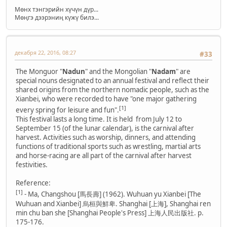
Мөнх тэнгэрийн хүчүн дүр...
Мөңгэ дээрэниң күжү билэ...
декабря 22, 2016, 08:27
#33
The Monguor "
Nadun
" and the Mongolian "
Nadam
" are
special nouns designated to an annual festival and reflect their
shared origins from the northern nomadic people, such as the
Xianbei, who were recorded to have "one major gathering
[1]
every spring for leisure and fun".
This festival lasts a long time. It is held from July 12 to
September 15 (of the lunar calendar), is the carnival after
harvest. Activities such as worship, dinners, and attending
functions of traditional sports such as wrestling, martial arts
and horse-racing are all part of the carnival after harvest
festivities.
Reference:
[1]
- Ma, Changshou [馬長壽] (1962). Wuhuan yu Xianbei [The
Wuhuan and Xianbei] 烏桓與鮮卑. Shanghai [上海], Shanghai ren
min chu ban she [Shanghai People's Press] 上海人民出版社. p.
175-176.