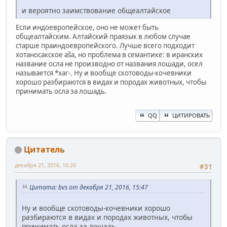
и вероятно заимствование общеалтайское
Если индоевропейское, оно не может быть
общеалтайским. Алтайский праязык в любом случае
старше праиндоевропейского. Лучше всего подходит
хотаносакское aša, но проблема в семантике: в иранских
название осла не производно от названия лошади, осел
называется *xar-. Ну и вообще скотоводы-кочевники
хорошо разбираются в видах и породах животных, чтобы
принимать осла за лошадь.
QQ
ЦИТИРОВАТЬ
Цитатель
декабря 21, 2016, 16:20
#31
Цитата: bvs от декабря 21, 2016, 15:47
Ну и вообще скотоводы-кочевники хорошо
разбираются в видах и породах животных, чтобы
принимать осла за лошадь.