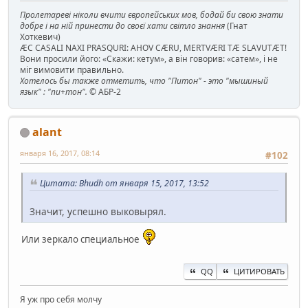
Пролетареві ніколи вчити європейських мов, бодай би свою знати
добре і на ній принести до своєї хати світло знання
(Гнат
Хоткевич)
ÆC CASALI NAXI PRASQURI: AHOV CÆRU, MERTVÆRI TÆ SLAVUTÆT!
Вони просили його: «Скажи: кетум», а він говорив: «сатем», і не
міг вимовити правильно.
Хотелось бы также отметить, что "Питон" - это "мышиный
язык" : "пи+тон".
© АБР-2
alant
января 16, 2017, 08:14
#102
Цитата: Bhudh от января 15, 2017, 13:52
Значит, успешно выковырял.
Или зеркало специальное
QQ
ЦИТИРОВАТЬ
Я уж про себя молчу