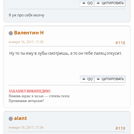
QQ
ЦИТИРОВАТЬ
Я уж про себя молчу
Валентин Н
января 16, 2017, 17:30
#118
Ну то ты ему в зубы смотришь, а то он тебе палец откусит.
QQ
ЦИТИРОВАТЬ
ЗАБАНИЛ ВИКИПЕДИЮ
Нижниь ıндэкс в ҷıсʌах — степень тıсяҷı
Препинания авторские!
alant
января 16, 2017, 17:34
#119