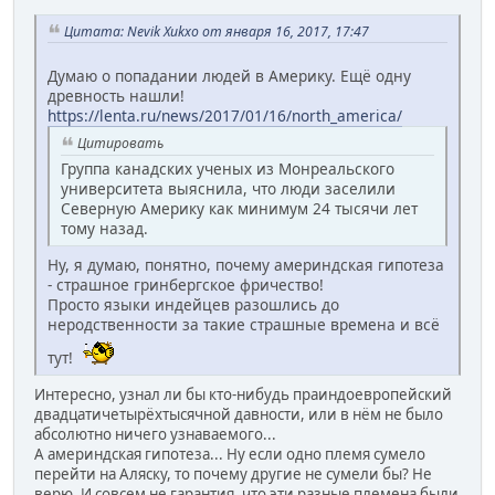
Цитата: Nevik Xukxo от января 16, 2017, 17:47
Думаю о попадании людей в Америку. Ещё одну
древность нашли!
https://lenta.ru/news/2017/01/16/north_america/
Цитировать
Группа канадских ученых из Монреальского
университета выяснила, что люди заселили
Северную Америку как минимум 24 тысячи лет
тому назад.
Ну, я думаю, понятно, почему америндская гипотеза
- страшное гринбергское фричество!
Просто языки индейцев разошлись до
неродственности за такие страшные времена и всё
тут!
Интересно, узнал ли бы кто-нибудь праиндоевропейский
двадцатичетырёхтысячной давности, или в нём не было
абсолютно ничего узнаваемого...
А америндская гипотеза... Ну если одно племя сумело
перейти на Аляску, то почему другие не сумели бы? Не
верю. И совсем не гарантия, что эти разные племена были