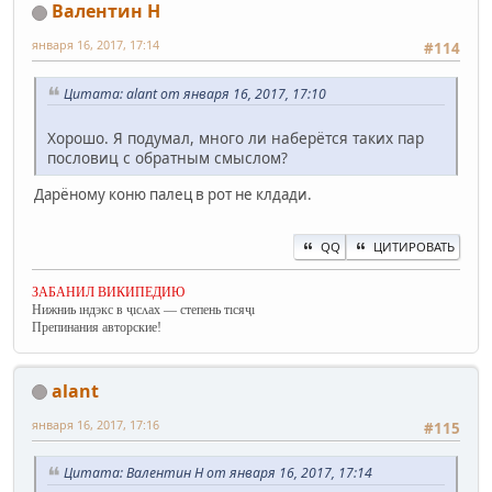
Валентин Н
января 16, 2017, 17:14
#114
Цитата: alant от января 16, 2017, 17:10
Хорошо. Я подумал, много ли наберётся таких пар
пословиц с обратным смыслом?
Дарёному коню палец в рот не клдади.
QQ
ЦИТИРОВАТЬ
ЗАБАНИЛ ВИКИПЕДИЮ
Нижниь ıндэкс в ҷıсʌах — степень тıсяҷı
Препинания авторские!
alant
января 16, 2017, 17:16
#115
Цитата: Валентин Н от января 16, 2017, 17:14