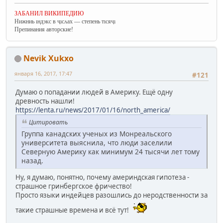
ЗАБАНИЛ ВИКИПЕДИЮ
Нижниь ıндэкс в ҷıсʌах — степень тıсяҷı
Препинания авторские!
Nevik Xukxo
января 16, 2017, 17:47
#121
Думаю о попадании людей в Америку. Ещё одну
древность нашли!
https://lenta.ru/news/2017/01/16/north_america/
Цитировать
Группа канадских ученых из Монреальского
университета выяснила, что люди заселили
Северную Америку как минимум 24 тысячи лет тому
назад.
Ну, я думаю, понятно, почему америндская гипотеза -
страшное гринбергское фричество!
Просто языки индейцев разошлись до неродственности за
такие страшные времена и всё тут!