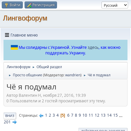
Войти
Регистрация
Лингвофорум
Главное меню
Мы солидарны с Украиной. Узнайте
здесь
, как можно
поддержать Украину.
Лингвофорум
Общий раздел
►
Просто общение
(Модератор:
wandrien
)
Чё я подумал
►
►
Чё я подумал
Автор Валентин Н, ноября 27, 2016, 19:39
0 Пользователи и 2 гостей просматривают эту тему.
1
2
3
4
6
7
8
9
10
11
12
13
14
15
...
Страницы
5
ВНИЗ
201