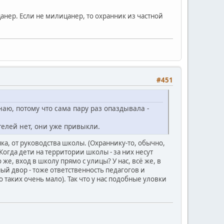
ер. Если не милицанер, то охранник из частной
#451
наю, потому что сама пару раз опаздывала -
елей нет, они уже привыкли.
ка, от руководства школы. (Охраннику-то, обычно,
. Когда дети на территории школы - за них несут
 же, вход в школу прямо с улицы? У нас, всё же, в
ый двор - тоже ответственность педагогов и
 таких очень мало). Так что у нас подобные уловки