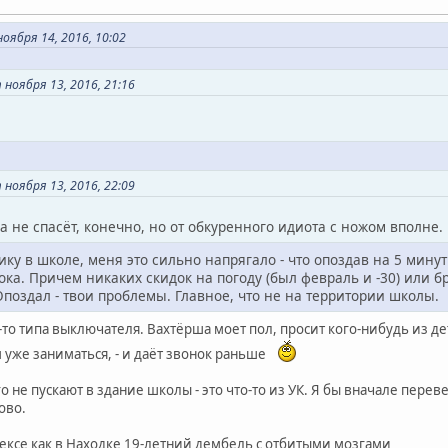
оября 14, 2016, 10:02
ноября 13, 2016, 21:16
ноября 13, 2016, 22:09
а не спасёт, конечно, но от обкуренного идиота с ножом вполне.
ику в школе, меня это сильно напрягало - что опоздав на 5 мин
ка. Причем никаких скидок на погоду (был февраль и -30) или 
поздал - твои проблемы. Главное, что не на территории школы.
-то типа выключателя. Вахтёрша моет пол, просит кого-нибудь из де
м уже заниматься, - и даёт звонок раньше
не пускают в здание школы - это что-то из УК. Я бы вначале перев
ово.
дексе как в Находке 19-летний дембель с отбитыми мозгами