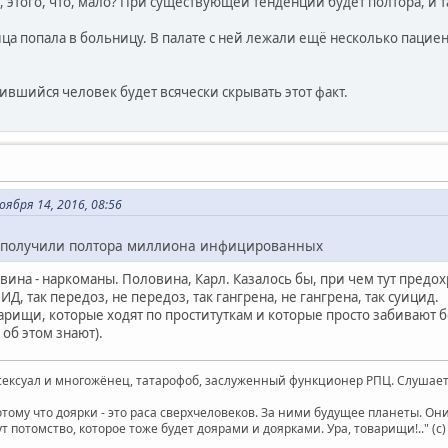
 этого, что, мало? При существующей тенденции будет полтора, и т
а попала в больницу. В палате с ней лежали ещё несколько пациент
ившийся человек будет всячески скрывать этот факт.
ября 14, 2016, 08:56
, получили полтора миллиона инфицированных
ина - наркоманы. Половина, Карл. Казалось бы, при чем тут предохр
Д, так передоз, не передоз, так гангрена, не гангрена, так суицид.
варищи, которые ходят по проституткам и которые просто забивают б
 об этом знают).
ксуал и многожёнец, татарофоб, заслуженный функционер РПЦ. Слушает 
отому что доярки - это раса сверхчеловеков. За ними будущее планеты. О
т потомство, которое тоже будет доярами и доярками. Ура, товарищи!.." (c