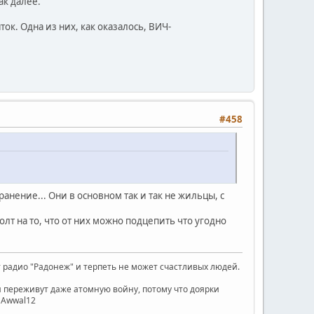
ак далее.
ок. Одна из них, как оказалось, ВИЧ-
#458
анение... Они в основном так и так не жильцы, с
олт на то, что от них можно подцепить что угодно
радио "Радонеж" и терпеть не может счастливых людей.
ни переживут даже атомную войну, потому что доярки
) Awwal12