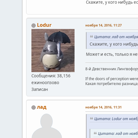
Скажите, у кого нибудь 
Lodur
ноября 14, 2016, 11:27
Цитата: лад от ноября 
Скажите, у кого нибуд
Может и есть, только я не
8-й Девственник Лингвофор
Сообщения: 38,156
If the doors of perception were
ежиноопзово
Какая потребителю разница, 
Записан
лад
ноября 14, 2016, 11:31
Цитата: Lodur от ноябр
Цитата: лад от ноябр