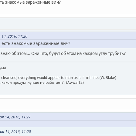
есть знакомые зараженные вич?
14, 2016, 11:20
ь есть знакомые зараженные вич?
 знаю об этом... Они что, будут об этом на каждом углу трубить?
ума
 cleansed, everything would appear to man as it is: infinite. (W. Blake)
какой продукт лучше не работает?.. (Awwal12)
я 14, 2016, 11:27
я 14, 2016, 11:20