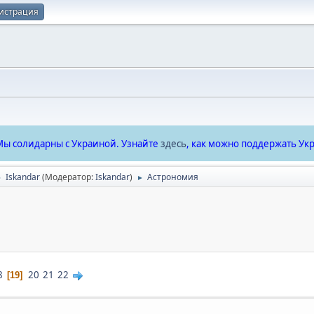
истрация
ы солидарны с Украиной. Узнайте
здесь
, как можно поддержать Укр
Iskandar
(Модератор:
Iskandar
)
Астрономия
►
►
8
20
21
22
19