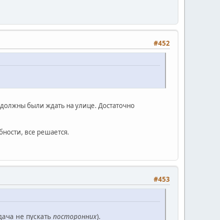
#452
 должны были ждать на улице. Достаточно
бности, все решается.
#453
адача не пускать
посторонних
).