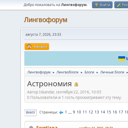
Добро пожаловать на
Лингвофорум
.
Войти
Рег
Лингвофорум
августа 7, 2026, 23:33
Начало
М
Лингвофорум
Лингвоблоги
Блоги
Личные блоги
►
►
►
Астрономия
Автор Iskandar, сентября 22, 2016, 10:05
0 Пользователи и 1 гость просматривают эту тему.
1
...
9
10
11
12
13
14
15
16
17
1
Страницы
ВНИЗ
_Swetlana
ноября 14, 2016, 10:33