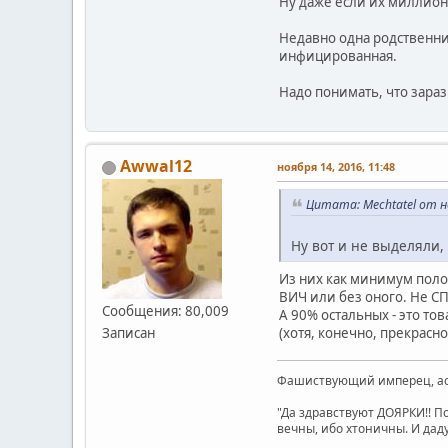
Ну даже если их миллион,
Недавно одна родственниц
инфицированная.
Надо понимать, что зараз
Awwal12
ноября 14, 2016, 11:48
Цитата: Mechtatel от но
Ну вот и не выделяли
Из них как минимум полов
ВИЧ или без оного. Не СПИ
Сообщения: 80,009
А 90% остальных - это то
(хотя, конечно, прекрасно
Записан
Фашиствующий имперец, асе
"Да здравствуют ДОЯРКИ!! П
вечны, ибо хтоничны. И даду