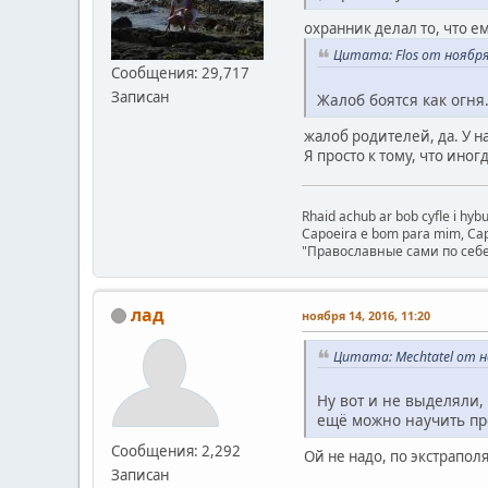
охранник делал то, что е
Цитата: Flos от ноября 
Сообщения: 29,717
Записан
Жалоб боятся как огня
жалоб родителей, да. У на
Я просто к тому, что ино
Rhaid achub ar bob cyfle i hy
Capoeira e bom para mim, Capo
"Православные сами по себе
лад
ноября 14, 2016, 11:20
Цитата: Mechtatel от но
Ну вот и не выделяли,
ещё можно научить пр
Сообщения: 2,292
Ой не надо, по экстрапол
Записан