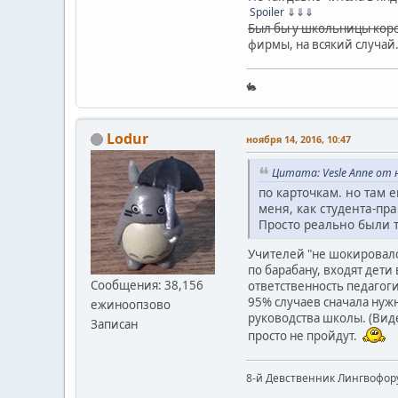
Spoiler
⇓⇓⇓
Был бы у школьницы кор
фирмы, на всякий случай
🐇
Lodur
ноября 14, 2016, 10:47
Цитата: Vesle Anne от н
по карточкам. но там 
меня, как студента-пра
Просто реально были т
Учителей "не шокировало"
по барабану, входят дети 
Сообщения: 38,156
ответственность педагоги,
95% случаев сначала нужн
ежиноопзово
руководства школы. (Виде
Записан
просто не пройдут.
8-й Девственник Лингвофор