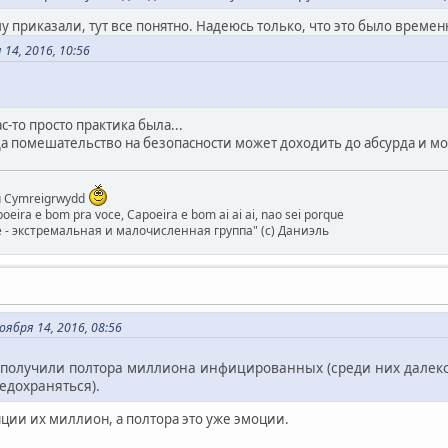
му приказали, тут все понятно. Надеюсь только, что это было време
14, 2016, 10:56
.
с-то просто практика была...
гда помешательство на безопасности может доходить до абсурда и м
bu Cymreigrwydd
eira e bom pra voce, Capoeira e bom ai ai ai, nao sei porque
 - экстремальная и малочисленная группа" (с) Даниэль
ября 14, 2016, 08:56
 получили полтора миллиона инфицированных (среди них далеко 
едохраняться).
яции их миллион, а полтора это уже эмоции.