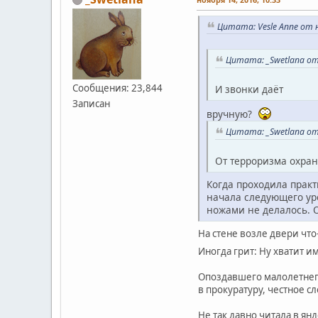
Цитата: Vesle Anne от н
Цитата: _Swetlana от 
Сообщения: 23,844
И звонки даёт
Записан
вручную?
Цитата: _Swetlana от 
От терроризма охран
Когда проходила практ
начала следующего уро
ножами не делалось. О
На стене возле двери что
Иногда грит: Ну хватит и
Опоздавшего малолетнего 
в прокуратуру, честное сл
Не так давно читала в ян