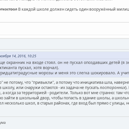
откоствол
В каждой школе должен сидеть один вооружённый милицан
.
оября 14, 2016, 10:25
еще охранник на входе стоял. он не пускал опоздавших детей (я з
ктиканта пускал, хотя ворчал).
ридцатиградусные морозы и меня это слегка шокировало. А учит
 не потому, что "привыкли", а потому что инициатива шла, наверня
в школу, или снаружи остаются - их задача не пускать
посторонних
)
 а когда за территорией - родители. Только вот мне странно: там что
о зайти в школьный двор, чтобы попасть в здание школы, а школьн
л несколько школ, в старых районах, где вход был прямо с улицы, но
ума