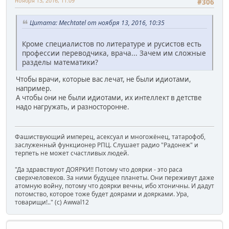
ноября 13, 2016, 11:09
#306
Цитата: Mechtatel от ноября 13, 2016, 10:35
Кроме специалистов по литературе и русистов есть
профессии переводчика, врача... Зачем им сложные
разделы математики?
Чтобы врачи, которые вас лечат, не были идиотами,
например.
А чтобы они не были идиотами, их интеллект в детстве
надо нагружать, и разносторонне.
Фашиствующий имперец, асексуал и многожёнец, татарофоб,
заслуженный функционер РПЦ. Слушает радио "Радонеж" и
терпеть не может счастливых людей.
"Да здравствуют ДОЯРКИ!! Потому что доярки - это раса
сверхчеловеков. За ними будущее планеты. Они переживут даже
атомную войну, потому что доярки вечны, ибо хтоничны. И дадут
потомство, которое тоже будет доярами и доярками. Ура,
товарищи!.." (c) Awwal12