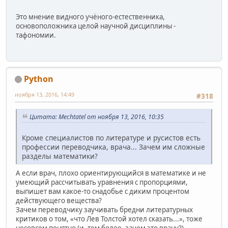
Это мнение видного учёного-естественника,
основоположника целой научной дисциплины -
тафономии.
Python
ноября 13, 2016, 14:49
#318
Цитата: Mechtatel от ноября 13, 2016, 10:35
Кроме специалистов по литературе и русистов есть
профессии переводчика, врача... Зачем им сложные
разделы математики?
А если врач, плохо ориентирующийся в математике и не
умеющий рассчитывать уравнения с пропорциями,
выпишет вам какое-то снадобье с диким процентом
действующего вещества?
Зачем переводчику заучивать бредни литературных
критиков о том, «что Лев Толстой хотел сказать...», тоже
несовсем понятно (и, тем более, зачем это врачу?).