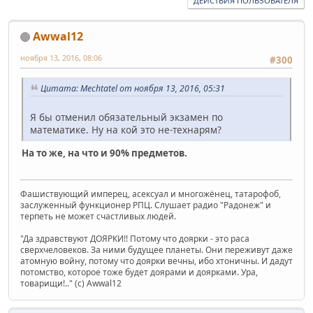
ДЕЙСТВИЯ ПОЛЬЗОВАТЕЛЯ
Awwal12
ноября 13, 2016, 08:06
#300
Цитата: Mechtatel от ноября 13, 2016, 05:31
Я бы отменил обязательный экзамен по
математике. Ну на кой это не-технарям?
На то же, на что и 90% предметов.
Фашиствующий имперец, асексуал и многожёнец, татарофоб,
заслуженный функционер РПЦ. Слушает радио "Радонеж" и
терпеть не может счастливых людей.
"Да здравствуют ДОЯРКИ!! Потому что доярки - это раса
сверхчеловеков. За ними будущее планеты. Они переживут даже
атомную войну, потому что доярки вечны, ибо хтоничны. И дадут
потомство, которое тоже будет доярами и доярками. Ура,
товарищи!.." (c) Awwal12