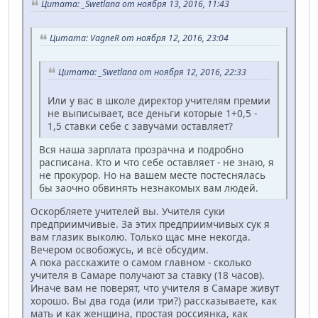
Цитата: _Swetlana от ноября 13, 2016, 11:43
Цитата: VagneR от ноября 12, 2016, 23:04
Цитата: _Swetlana от ноября 12, 2016, 22:33
Или у вас в школе директор учителям премии
не выписывает, все деньги которые 1+0,5 -
1,5 ставки себе с завучами оставляет?
Вся наша зарплата прозрачна и подробно
расписана. Кто и что себе оставляет - не знаю, я
не прокурор. Но на вашем месте постеснялась
бы заочно обвинять незнакомых вам людей.
Оскорбляете учителей вы. Учителя суки
предприимчивые. За этих предприимчивых сук я
вам глазик выколю. Только щас мне некогда.
Вечером освобожусь, и всё обсудим.
А пока расскажите о самом главном - сколько
учителя в Самаре получают за ставку (18 часов).
Иначе вам не поверят, что учителя в Самаре живут
хорошо. Вы два года (или три?) рассказываете, как
мать и как женщина, простая россиянка, как