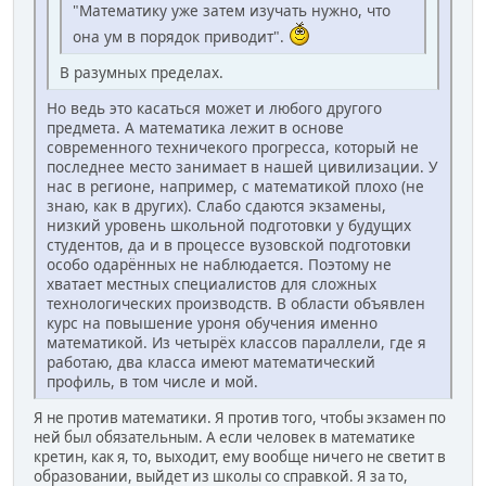
"Математику уже затем изучать нужно, что
она ум в порядок приводит".
В разумных пределах.
Но ведь это касаться может и любого другого
предмета. А математика лежит в основе
современного техничекого прогресса, который не
последнее место занимает в нашей цивилизации. У
нас в регионе, например, с математикой плохо (не
знаю, как в других). Слабо сдаются экзамены,
низкий уровень школьной подготовки у будущих
студентов, да и в процессе вузовской подготовки
особо одарённых не наблюдается. Поэтому не
хватает местных специалистов для сложных
технологических производств. В области объявлен
курс на повышение уроня обучения именно
математикой. Из четырёх классов параллели, где я
работаю, два класса имеют математический
профиль, в том числе и мой.
Я не против математики. Я против того, чтобы экзамен по
ней был обязательным. А если человек в математике
кретин, как я, то, выходит, ему вообще ничего не светит в
образовании, выйдет из школы со справкой. Я за то,