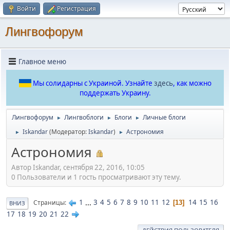
Войти
Регистрация
Лингвофорум
Главное меню
Мы солидарны с Украиной. Узнайте
здесь
, как можно
поддержать Украину.
Лингвофорум
Лингвоблоги
Блоги
Личные блоги
►
►
►
Iskandar
(Модератор:
Iskandar
)
Астрономия
►
►
Астрономия
Автор Iskandar, сентября 22, 2016, 10:05
0 Пользователи и 1 гость просматривают эту тему.
1
...
3
4
5
6
7
8
9
10
11
12
14
15
16
Страницы
13
ВНИЗ
17
18
19
20
21
22