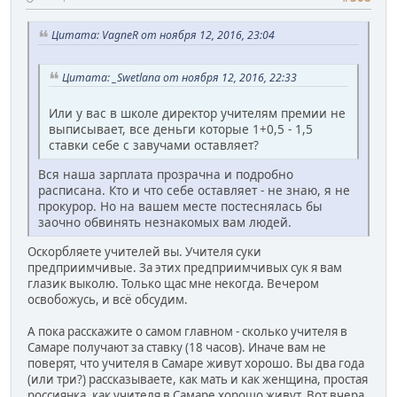
Цитата: VagneR от ноября 12, 2016, 23:04
Цитата: _Swetlana от ноября 12, 2016, 22:33
Или у вас в школе директор учителям премии не
выписывает, все деньги которые 1+0,5 - 1,5
ставки себе с завучами оставляет?
Вся наша зарплата прозрачна и подробно
расписана. Кто и что себе оставляет - не знаю, я не
прокурор. Но на вашем месте постеснялась бы
заочно обвинять незнакомых вам людей.
Оскорбляете учителей вы. Учителя суки
предприимчивые. За этих предприимчивых сук я вам
глазик выколю. Только щас мне некогда. Вечером
освобожусь, и всё обсудим.
А пока расскажите о самом главном - сколько учителя в
Самаре получают за ставку (18 часов). Иначе вам не
поверят, что учителя в Самаре живут хорошо. Вы два года
(или три?) рассказываете, как мать и как женщина, простая
россиянка, как учителя в Самаре хорошо живут. Вот вчера