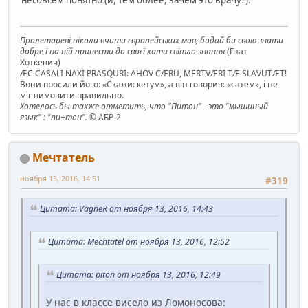
Пролетареві ніколи вчити європейських мов, бодай би свою знати
добре і на ній принести до своєї хати світло знання
(Гнат
Хоткевич)
ÆC CASALI NAXI PRASQURI: AHOV CÆRU, MERTVÆRI TÆ SLAVUTÆT!
Вони просили його: «Скажи: кетум», а він говорив: «сатем», і не
міг вимовити правильно.
Хотелось бы также отметить, что "Питон" - это "мышиный
язык" : "пи+тон".
© АБР-2
Мечтатель
ноября 13, 2016, 14:51
#319
Цитата: VagneR от ноября 13, 2016, 14:43
Цитата: Mechtatel от ноября 13, 2016, 12:52
Цитата: piton от ноября 13, 2016, 12:49
У нас в классе висело из Ломоносова: