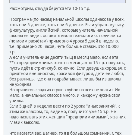
Рассмотрим, откуда берутся эти 10-15 т.р.
Программа (по часам) начальной школы одинакова у всех,
хоть при 5-дневке, хоть при 6-дневке. Если убрать музыку,
физкультуру, английский, которые учитель начальной
школы не ведёт, оставить изо и технологию, получается
(по моим расчётам) примерно 4 урока 5 дней в неделю,
т.е. примерно 20 часов, чуть больше ставки. Это 10.000
т.р.
А если учительнице десяти тыщ в месяц мало, если эта
**ка предприимчивая хочет в месяц ажно 15 т.р. получать,
пусть идёт в стрип-клуб, конечно. Если девушка хорошая, с
приятной внешностью, красивой фигурой, дети её любят,
без разницы, где она подрабатывает, лишь бы из школы
не уходила.
Но
пряников сладких
стрип-клубов на всех не хватит. Их
мало, а начальных классов много, и каждому нужна своя
училка.
Если 5 дней в неделю вести по 2 урока "иных занятий", с
этим же классом, то, видимо, получится уже 15 т.р. Не
надо называть этих женщин "предприимчивыми", я за них
глазик выколю.
Что касается вас, Вагнер, то я в большом сомнении. С тех