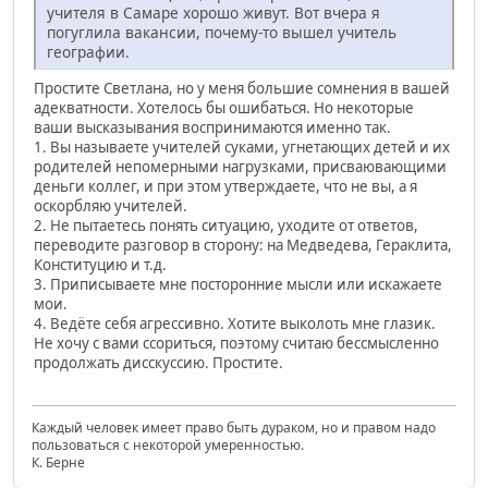
учителя в Самаре хорошо живут. Вот вчера я
погуглила вакансии, почему-то вышел учитель
географии.
Простите Светлана, но у меня большие сомнения в вашей
адекватности. Хотелось бы ошибаться. Но некоторые
ваши высказывания воспринимаются именно так.
1. Вы называете учителей суками, угнетающих детей и их
родителей непомерными нагрузками, присваювающими
деньги коллег, и при этом утверждаете, что не вы, а я
оскорбляю учителей.
2. Не пытаетесь понять ситуацию, уходите от ответов,
переводите разговор в сторону: на Медведева, Гераклита,
Конституцию и т.д.
3. Приписываете мне посторонние мысли или искажаете
мои.
4. Ведёте себя агрессивно. Хотите выколоть мне глазик.
Не хочу с вами ссориться, поэтому считаю бессмысленно
продолжать дисскуссию. Простите.
Каждый человек имеет право быть дураком, но и правом надо
пользоваться с некоторой умеренностью.
К. Берне