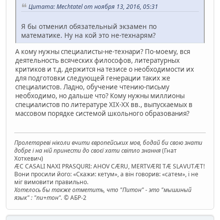
Цитата: Mechtatel от ноября 13, 2016, 05:31
Я бы отменил обязательный экзамен по
математике. Ну на кой это не-технарям?
А кому нужны специалисты-не-технари? По-моему, вся
деятельность всяческих философов, литературных
критиков и т.д. держится на тезисе о необходимости их
для подготовки следующей генерации таких же
специалистов. Ладно, обучение чтению-письму
необходимо, но дальше что? Кому нужны миллионы
специалистов по литературе ХІХ-ХХ вв., выпускаемых в
массовом порядке системой школьного образования?
Пролетареві ніколи вчити європейських мов, бодай би свою знати
добре і на ній принести до своєї хати світло знання
(Гнат
Хоткевич)
ÆC CASALI NAXI PRASQURI: AHOV CÆRU, MERTVÆRI TÆ SLAVUTÆT!
Вони просили його: «Скажи: кетум», а він говорив: «сатем», і не
міг вимовити правильно.
Хотелось бы также отметить, что "Питон" - это "мышиный
язык" : "пи+тон".
© АБР-2