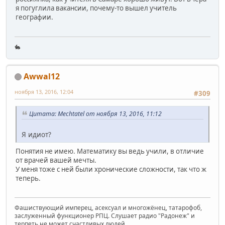
я погуглила вакансии, почему-то вышел учитель
географии.
🐇
Awwal12
ноября 13, 2016, 12:04
#309
Цитата: Mechtatel от ноября 13, 2016, 11:12
Я идиот?
Понятия не имею. Математику вы ведь учили, в отличие
от врачей вашей мечты.
У меня тоже с ней были хронические сложности, так что ж
теперь.
Фашиствующий имперец, асексуал и многожёнец, татарофоб,
заслуженный функционер РПЦ. Слушает радио "Радонеж" и
терпеть не может счастливых людей.