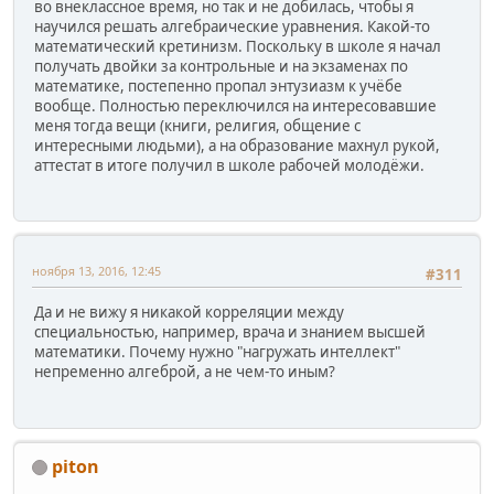
во внеклассное время, но так и не добилась, чтобы я
научился решать алгебраические уравнения. Какой-то
математический кретинизм. Поскольку в школе я начал
получать двойки за контрольные и на экзаменах по
математике, постепенно пропал энтузиазм к учёбе
вообще. Полностью переключился на интересовавшие
меня тогда вещи (книги, религия, общение с
интересными людьми), а на образование махнул рукой,
аттестат в итоге получил в школе рабочей молодёжи.
ноября 13, 2016, 12:45
#311
Да и не вижу я никакой корреляции между
специальностью, например, врача и знанием высшей
математики. Почему нужно "нагружать интеллект"
непременно алгеброй, а не чем-то иным?
piton