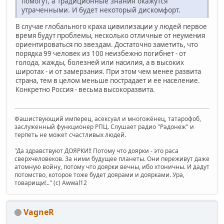
помогут, а традиционные знания окажутся
утраченными. И будет некоторый дискомфорт.
В случае глобального краха цивилизации у людей первое
время будут проблемы, несколько отличные от неумения
ориентироваться по звездам. Достаточно заметить, что
порядка 99 человек из 100 неизбежно погибнет - от
голода, жажды, болезней или насилия, а в высоких
широтах - и от замерзания. При этом чем менее развита
страна, тем в целом меньше пострадает и ее население.
Конкретно Россия - весьма высокоразвита.
Фашиствующий имперец, асексуал и многожёнец, татарофоб,
заслуженный функционер РПЦ. Слушает радио "Радонеж" и
терпеть не может счастливых людей.
"Да здравствуют ДОЯРКИ!! Потому что доярки - это раса
сверхчеловеков. За ними будущее планеты. Они переживут даже
атомную войну, потому что доярки вечны, ибо хтоничны. И дадут
потомство, которое тоже будет доярами и доярками. Ура,
товарищи!.." (c) Awwal12
VagneR