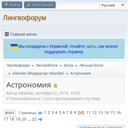
Войти
Регистрация
Лингвофорум
Главное меню
Мы солидарны с Украиной. Узнайте
здесь
, как можно
поддержать Украину.
Лингвофорум
Лингвоблоги
Блоги
Личные блоги
►
►
►
Iskandar
(Модератор:
Iskandar
)
Астрономия
►
►
Астрономия
Автор Iskandar, сентября 22, 2016, 10:05
0 Пользователи и 1 гость просматривают эту тему.
1
2
3
4
5
6
7
8
9
11
12
13
14
15
16
Страницы
10
ВНИЗ
17
18
19
20
...
22