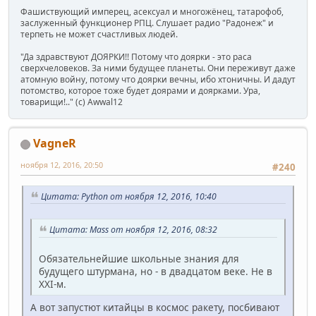
Фашиствующий имперец, асексуал и многожёнец, татарофоб,
заслуженный функционер РПЦ. Слушает радио "Радонеж" и
терпеть не может счастливых людей.
"Да здравствуют ДОЯРКИ!! Потому что доярки - это раса
сверхчеловеков. За ними будущее планеты. Они переживут даже
атомную войну, потому что доярки вечны, ибо хтоничны. И дадут
потомство, которое тоже будет доярами и доярками. Ура,
товарищи!.." (c) Awwal12
VagneR
ноября 12, 2016, 20:50
#240
Цитата: Python от ноября 12, 2016, 10:40
Цитата: Mass от ноября 12, 2016, 08:32
Обязательнейшие школьные знания для
будущего штурмана, но - в двадцатом веке. Не в
XXI-м.
А вот запустют китайцы в космос ракету, посбивают