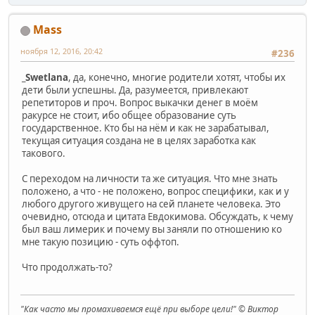
Mass
ноября 12, 2016, 20:42
#236
_Swetlana
, да, конечно, многие родители хотят, чтобы их
дети были успешны. Да, разумеется, привлекают
репетиторов и проч. Вопрос выкачки денег в моём
ракурсе не стоит, ибо общее образование суть
государственное. Кто бы на нём и как не зарабатывал,
текущая ситуация создана не в целях заработка как
такового.
С переходом на личности та же ситуация. Что мне знать
положено, а что - не положено, вопрос специфики, как и у
любого другого живущего на сей планете человека. Это
очевидно, отсюда и цитата Евдокимова. Обсуждать, к чему
был ваш лимерик и почему вы заняли по отношению ко
мне такую позицию - суть оффтоп.
Что продолжать-то?
"Как часто мы промахиваемся ещё при выборе цели!" © Виктор