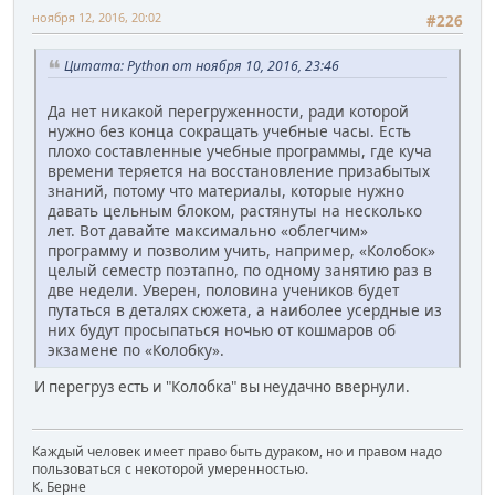
ноября 12, 2016, 20:02
#226
Цитата: Python от ноября 10, 2016, 23:46
Да нет никакой перегруженности, ради которой
нужно без конца сокращать учебные часы. Есть
плохо составленные учебные программы, где куча
времени теряется на восстановление призабытых
знаний, потому что материалы, которые нужно
давать цельным блоком, растянуты на несколько
лет. Вот давайте максимально «облегчим»
программу и позволим учить, например, «Колобок»
целый семестр поэтапно, по одному занятию раз в
две недели. Уверен, половина учеников будет
путаться в деталях сюжета, а наиболее усердные из
них будут просыпаться ночью от кошмаров об
экзамене по «Колобку».
И перегруз есть и "Колобка" вы неудачно ввернули.
Каждый человек имеет право быть дураком, но и правом надо
пользоваться с некоторой умеренностью.
К. Берне