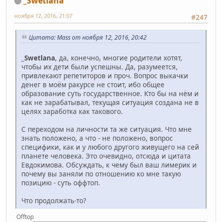
_Swetlana
ноября 12, 2016, 21:07
#247
Цитата: Mass от ноября 12, 2016, 20:42
_Swetlana
, да, конечно, многие родители хотят,
чтобы их дети были успешны. Да, разумеется,
привлекают репетиторов и проч. Вопрос выкачки
денег в моём ракурсе не стоит, ибо общее
образование суть государственное. Кто бы на нём и
как не зарабатывал, текущая ситуация создана не в
целях заработка как такового.
С переходом на личности та же ситуация. Что мне
знать положено, а что - не положено, вопрос
специфики, как и у любого другого живущего на сей
планете человека. Это очевидно, отсюда и цитата
Евдокимова. Обсуждать, к чему был ваш лимерик и
почему вы заняли по отношению ко мне такую
позицию - суть оффтоп.
Что продолжать-то?
Offtop