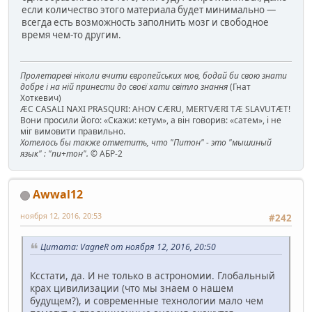
если количество этого материала будет минимально —
всегда есть возможность заполнить мозг и свободное
время чем-то другим.
Пролетареві ніколи вчити європейських мов, бодай би свою знати
добре і на ній принести до своєї хати світло знання
(Гнат
Хоткевич)
ÆC CASALI NAXI PRASQURI: AHOV CÆRU, MERTVÆRI TÆ SLAVUTÆT!
Вони просили його: «Скажи: кетум», а він говорив: «сатем», і не
міг вимовити правильно.
Хотелось бы также отметить, что "Питон" - это "мышиный
язык" : "пи+тон".
© АБР-2
Awwal12
ноября 12, 2016, 20:53
#242
Цитата: VagneR от ноября 12, 2016, 20:50
Ксстати, да. И не только в астрономии. Глобальный
крах цивилизации (что мы знаем о нашем
будущем?), и современные технологии мало чем