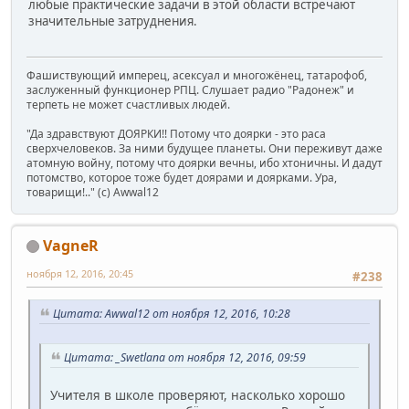
любые практические задачи в этой области встречают
значительные затруднения.
Фашиствующий имперец, асексуал и многожёнец, татарофоб,
заслуженный функционер РПЦ. Слушает радио "Радонеж" и
терпеть не может счастливых людей.
"Да здравствуют ДОЯРКИ!! Потому что доярки - это раса
сверхчеловеков. За ними будущее планеты. Они переживут даже
атомную войну, потому что доярки вечны, ибо хтоничны. И дадут
потомство, которое тоже будет доярами и доярками. Ура,
товарищи!.." (c) Awwal12
VagneR
ноября 12, 2016, 20:45
#238
Цитата: Awwal12 от ноября 12, 2016, 10:28
Цитата: _Swetlana от ноября 12, 2016, 09:59
Учителя в школе проверяют, насколько хорошо