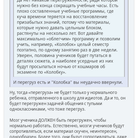
нужно без конца сокращать учебные часы. Есть
плохо составленные учебные программы, где
куча времени теряется на восстановление
призабытых знаний, потому что материалы,
которые нужно давать цельным блоком,
растянуты на несколько лет. Вот давайте
максимально «облегчим» программу и позволим
учить, например, «Колобок» целый семестр
поэтапно, по одному занятию раз в две недели.
Уверен, половина учеников будет путаться в
деталях сюжета, а наиболее усердные из них
будут просыпаться ночью от кошмаров об
экзамене по «Колобку».
И перегруз есть и "Колобка" вы неудачно ввернули.
Ну, тогда «перегруза» не будет только у нормального
ребенка, отправленного в школу для идиотов. Да и то, он
будет перегружен задачей общения с тупыми
одноклассниками, что тоже перегруз.
Мозг ученика ДОЛЖЕН быть перегружен, чтобы
нормально работать. Естественно, мозги учеников будут
сопротивляться, если материал скучен, неинтересен,
однообразен. Более того, они будут сопротивляться, даже