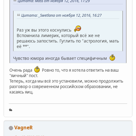
Цитата: Mass от ноября 12, 2016, 17:29
Цитата: _Swetlana от ноября 12, 2016, 16:27
Раз уж вы этого коснулись
Вспомнила лимерик, который всё же не
решаюсь запостить. Гуглить по "астрология, мать
её **".
Чувство юмора иногда бывает специфичным
Очень рада
Ровно то, что я хотела ответить на ваш
"яичный" пост.
Теперь, когда мы всё это установили, можно продолжить
разговор о современном российском образовании, не
касаясь яиц.
🐇
VagneR