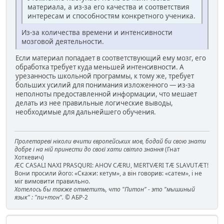
материала, а из-за его качества и соответствия
интересам и способностям конкретного ученика.
Из-за количества времени и интенсивности
мозговой деятельности.
Если материал попадает в соответствующий ему мозг, его
обработка требует куда меньшей интенсивности. А
урезанность школьной программы, к тому же, требует
больших усилий для понимания изложенного — из-за
неполноты предоставленной информации, что мешает
делать из нее правильные логические выводы,
необходимые для дальнейшего обучения.
Пролетареві ніколи вчити європейських мов, бодай би свою знати
добре і на ній принести до своєї хати світло знання
(Гнат
Хоткевич)
ÆC CASALI NAXI PRASQURI: AHOV CÆRU, MERTVÆRI TÆ SLAVUTÆT!
Вони просили його: «Скажи: кетум», а він говорив: «сатем», і не
міг вимовити правильно.
Хотелось бы также отметить, что "Питон" - это "мышиный
язык" : "пи+тон".
© АБР-2