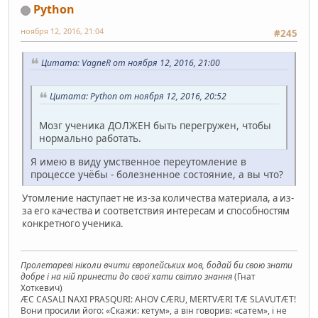
Python
ноября 12, 2016, 21:04
#245
Цитата: VagneR от ноября 12, 2016, 21:00
Цитата: Python от ноября 12, 2016, 20:52
Мозг ученика ДОЛЖЕН быть перегружен, чтобы
нормально работать.
Я имею в виду умственное переутомление в
процессе учёбы - болезненное состояние, а вы что?
Утомление наступает не из-за количества материала, а из-
за его качества и соответствия интересам и способностям
конкретного ученика.
Пролетареві ніколи вчити європейських мов, бодай би свою знати
добре і на ній принести до своєї хати світло знання
(Гнат
Хоткевич)
ÆC CASALI NAXI PRASQURI: AHOV CÆRU, MERTVÆRI TÆ SLAVUTÆT!
Вони просили його: «Скажи: кетум», а він говорив: «сатем», і не