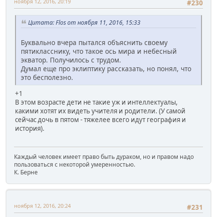
ноября 12, 2016, 20:19
#230
Цитата: Flos от ноября 11, 2016, 15:33
Буквально вчера пытался объяснить своему
пятикласснику, что такое ось мира и небесный
экватор. Получилось с трудом.
Думал еще про эклиптику рассказать, но понял, что
это бесполезно.
+1
В этом возрасте дети не такие уж и интеллектуалы,
какими хотят их видеть учителя и родители. (У самой
сейчас дочь в пятом - тяжелее всего идут география и
история).
Каждый человек имеет право быть дураком, но и правом надо
пользоваться с некоторой умеренностью.
К. Берне
ноября 12, 2016, 20:24
#231