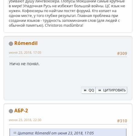
убивают душу лингвоюзера. Глобусы Мокшании самые крупные
в мире! Упадочная Русь не избежит большой войны. ЦС язык не
нужен. Кофеюзеры по найтам постят форума́. Кто копает на
одном месте, у того глубже результат. Главная проблема при
создании языков - трудность запоминания слов (для людей с
обычной памятью). Christoros madûmbra!
Rómendil
июня 23, 2018, 17:05
#309
Ничо не понял.
QQ
ЦИТИРОВАТЬ
АБР-2
июня 23, 2018, 22:30
#310
Цитата: Rómendil от июня 23, 2018, 17:05