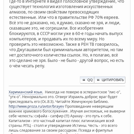
Где-то в Интэрнете я видел голословное утверждение, что
существует технология изготовления искусственных
алмазов, по своим свойствам превосходящих
естественные. Или что в правительстве РФ 70% евреев.
Всё это не доказано, но, я думаю, сказано не зря, и люди,
сказавшие это, не согрешили. Все изобретения
блокируются, в СССР могли уже в 60-е годы начать выпуск
компьютеров, и продавать их по всему миру. Но
проверить это невозможно. Также в РЕН ТВ говорилось,
что Джугашвили был криминальным авторитетом, но там
нет достаточного количества ссылок. Но, я полагаю, всё
это сделано не зря. Было - не было - другой вопрос, но есть
о чём чесать репу.
QQ
ЦИТИРОВАТЬ
Хариманский язык.
Никогда не поверю в эсперантское "лис-о",
"утк-о". Ненормально это. Отверг Израиль доброе; враг будет
преследовать его (Ос.8:3). Читайте Жемчужную Библию.
http://www.proza.ru/avtor/brayev
Проповедание неверящим
важнее храмового богослужения . Изучая англоязык, не выверни
себе челюсть: сэфайа - сапфир (!!!) Арахау - это путь к себе.
Капитализм - это частный капитал плюс латинизация всей
страны. РПЦ - столп и утверждение Истины. Честь - это всего
лишь следование за своим рассудком. Псевда и фрипулья