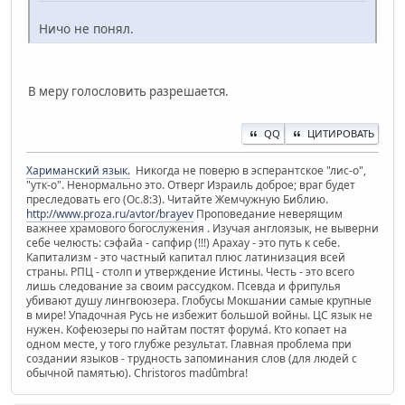
Ничо не понял.
В меру голословить разрешается.
QQ
ЦИТИРОВАТЬ
Хариманский язык.
Никогда не поверю в эсперантское "лис-о",
"утк-о". Ненормально это. Отверг Израиль доброе; враг будет
преследовать его (Ос.8:3). Читайте Жемчужную Библию.
http://www.proza.ru/avtor/brayev
Проповедание неверящим
важнее храмового богослужения . Изучая англоязык, не выверни
себе челюсть: сэфайа - сапфир (!!!) Арахау - это путь к себе.
Капитализм - это частный капитал плюс латинизация всей
страны. РПЦ - столп и утверждение Истины. Честь - это всего
лишь следование за своим рассудком. Псевда и фрипулья
убивают душу лингвоюзера. Глобусы Мокшании самые крупные
в мире! Упадочная Русь не избежит большой войны. ЦС язык не
нужен. Кофеюзеры по найтам постят форума́. Кто копает на
одном месте, у того глубже результат. Главная проблема при
создании языков - трудность запоминания слов (для людей с
обычной памятью). Christoros madûmbra!