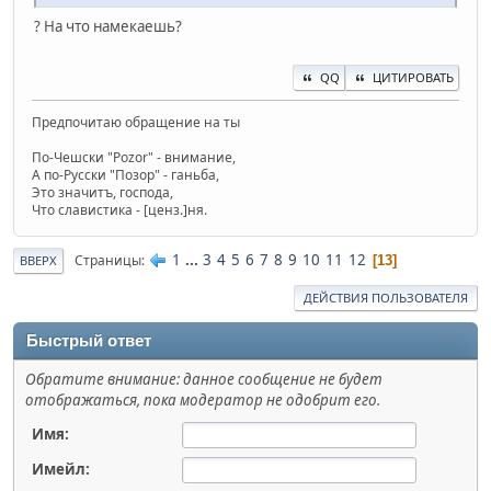
? На что намекаешь?
QQ
ЦИТИРОВАТЬ
Предпочитаю обращение на ты
По-Чешски "Pozor" - внимание,
А по-Русски "Позор" - ганьба,
Это значитъ, господа,
Что славистика - [ценз.]ня.
1
...
3
4
5
6
7
8
9
10
11
12
Страницы
13
ВВЕРХ
ДЕЙСТВИЯ ПОЛЬЗОВАТЕЛЯ
Быстрый ответ
Обратите внимание: данное сообщение не будет
отображаться, пока модератор не одобрит его.
Имя:
Имейл: