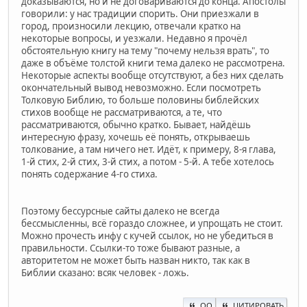
доказываются, но и не договариваются до конца. Апостолы
говорили: у нас традиции спорить. Они приезжали в
город, произносили лекцию, отвечали кратко на
некоторые вопросы, и уезжали. Недавно я прочёл
обстоятельную книгу на тему "почему нельзя врать", то
даже в объёме толстой книги тема далеко не рассмотрена.
Некоторые аспекты вообще отсутствуют, а без них сделать
окончательный вывод невозможно. Если посмотреть
Толковую Библию, то больше половины библейских
стихов вообще не рассматриваются, а те, что
рассматриваются, обычно кратко. Бывает, найдёшь
интересную фразу, хочешь её понять, открываешь
толкование, а там ничего нет. Идёт, к примеру, 8-я глава,
1-й стих, 2-й стих, 3-й стих, а потом - 5-й. А тебе хотелось
понять содержание 4-го стиха.
Поэтому бессурсные сайты далеко не всегда
бессмысленны, всё гораздо сложнее, и упрощать не стоит.
Можно прочесть инфу с кучей ссылок, но не убедиться в
правильности. Ссылки-то тоже бывают разные, а
авторитетом не может быть назван никто, так как в
Библии сказано: всяк человек - ложь.
QQ
ЦИТИРОВАТЬ