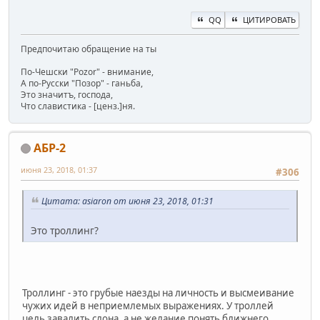
QQ
ЦИТИРОВАТЬ
Предпочитаю обращение на ты
По-Чешски "Pozor" - внимание,
А по-Русски "Позор" - ганьба,
Это значитъ, господа,
Что славистика - [ценз.]ня.
АБР-2
июня 23, 2018, 01:37
#306
Цитата: asiaron от июня 23, 2018, 01:31
Это троллинг?
Троллинг - это грубые наезды на личность и высмеивание
чужих идей в неприемлемых выражениях. У троллей
цель завалить слона, а не желание понять ближнего