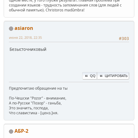
одном месте, у того глубже результат. Главная проблема при
создании языков - трудность запоминания слов (для людей с
обычной памятью). Christoros madûmbra!
asiaron
июня 22, 2018, 22:35
#303
Безысточниковый
QQ
ЦИТИРОВАТЬ
Предпочитаю обращение на ты
По-Чешски "Pozor" - внимание,
А по-Русски "Позор" - ганьба,
Это значитъ, господа,
Что славистика - [ценз.]ня.
АБР-2