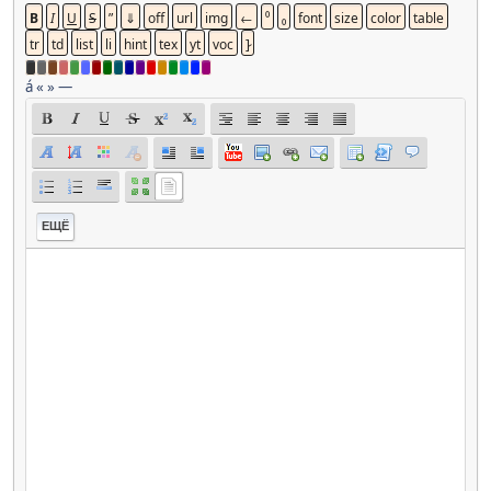
á
«
»
—
ЕЩЁ