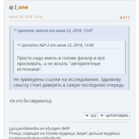
I_one
июня 24, 2018, 16:08
#311
Цитата: asiaron от июня 22, 2018, 13:47
Цитата: АБР-2 от июня 22, 2018, 13:40
Просто надо иметь в голове фильтр и всё
просеивать, а не искать "авторитетные
источники".
Не приведены ссылки на исследования. Здравому
смыслу стоит доверять в самую последнюю очередь
Уж хто ба гавриилъ))
QQ
ЦИТИРОВАТЬ
¡¡¡ʁɔɯǝнdǝʚǝdǝu ǝн ɐɓɹoʞин dиW
Птица, сидящая на голове мудреца, видит дальше мудреца
(Uzehananbrakascvofradlcoh)