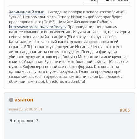
Хариманский язык.
Никогда не поверю в эсперантское "лис-о",
"утк-о". Ненормально это. Отверг Израиль доброе; враг будет
преследовать его (Ос.8:3). Читайте Жемчужную Библию.
http://www.proza.ru/avtor/brayev
Проповедание неверящим
важнее храмового богослужения . Изучая англоязык, не выверни
себе челюсть: сэфайа - сапфир (!!!) Арахау - это путь к себе.
Капитализм - это частный капитал плюс латинизация всей
страны. РПЦ - столп и утверждение Истины. Честь - это всего
лишь следование за своим рассудком. Псевда и фрипулья
убивают душу лингвоюзера. Глобусы Мокшании самые крупные
в мире! Упадочная Русь не избежит большой войны. ЦС язык не
нужен. Кофеюзеры по найтам постят форума́. Кто копает на
одном месте, у того глубже результат. Главная проблема при
создании языков - трудность запоминания слов (для людей с
обычной памятью). Christoros madûmbra!
asiaron
июня 23, 2018, 01:31
#305
Это троллинг?