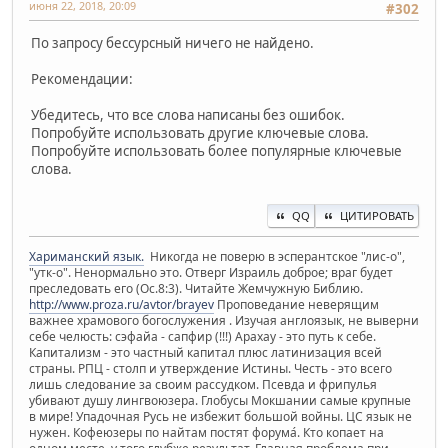
июня 22, 2018, 20:09
#302
По запросу бессурсный ничего не найдено.
Рекомендации:
Убедитесь, что все слова написаны без ошибок.
Попробуйте использовать другие ключевые слова.
Попробуйте использовать более популярные ключевые
слова.
QQ
ЦИТИРОВАТЬ
Хариманский язык.
Никогда не поверю в эсперантское "лис-о",
"утк-о". Ненормально это. Отверг Израиль доброе; враг будет
преследовать его (Ос.8:3). Читайте Жемчужную Библию.
http://www.proza.ru/avtor/brayev
Проповедание неверящим
важнее храмового богослужения . Изучая англоязык, не выверни
себе челюсть: сэфайа - сапфир (!!!) Арахау - это путь к себе.
Капитализм - это частный капитал плюс латинизация всей
страны. РПЦ - столп и утверждение Истины. Честь - это всего
лишь следование за своим рассудком. Псевда и фрипулья
убивают душу лингвоюзера. Глобусы Мокшании самые крупные
в мире! Упадочная Русь не избежит большой войны. ЦС язык не
нужен. Кофеюзеры по найтам постят форума́. Кто копает на