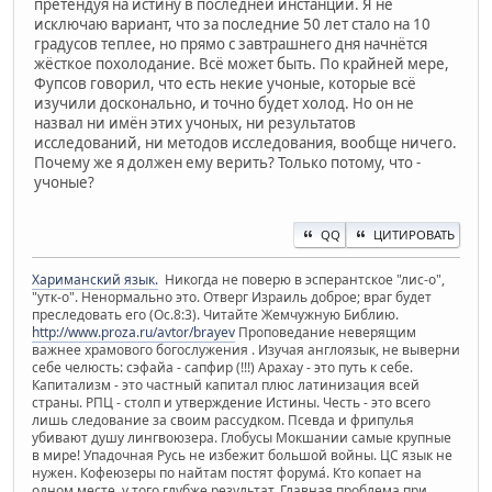
претендуя на истину в последней инстанции. Я не
исключаю вариант, что за последние 50 лет стало на 10
градусов теплее, но прямо с завтрашнего дня начнётся
жёсткое похолодание. Всё может быть. По крайней мере,
Фупсов говорил, что есть некие учоные, которые всё
изучили досконально, и точно будет холод. Но он не
назвал ни имён этих учоных, ни результатов
исследований, ни методов исследования, вообще ничего.
Почему же я должен ему верить? Только потому, что -
учоные?
QQ
ЦИТИРОВАТЬ
Хариманский язык.
Никогда не поверю в эсперантское "лис-о",
"утк-о". Ненормально это. Отверг Израиль доброе; враг будет
преследовать его (Ос.8:3). Читайте Жемчужную Библию.
http://www.proza.ru/avtor/brayev
Проповедание неверящим
важнее храмового богослужения . Изучая англоязык, не выверни
себе челюсть: сэфайа - сапфир (!!!) Арахау - это путь к себе.
Капитализм - это частный капитал плюс латинизация всей
страны. РПЦ - столп и утверждение Истины. Честь - это всего
лишь следование за своим рассудком. Псевда и фрипулья
убивают душу лингвоюзера. Глобусы Мокшании самые крупные
в мире! Упадочная Русь не избежит большой войны. ЦС язык не
нужен. Кофеюзеры по найтам постят форума́. Кто копает на
одном месте, у того глубже результат. Главная проблема при