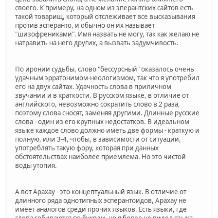
своего. К примеру, на одном из эперантских сайтов есть
такой товарищ, который отслеживает все высказывания
против эсперанто, и обычно он их называет
"шизофрениками". Имя назвать не могу, так как желаю не
натравить на него других, а вызвать задумчивость.
По иронии судьбы, слово "бессурсный" оказалось очень
удачным эрратонимом-неологизмом, так что я употребил
его на двух сайтах. Удачность слова в приличном
звучании и в краткости. В русском языке, в отличие от
английского, невозможно сократить слово в 2 раза,
поэтому слова сносят, заменяя другими. Длинные русские
слова - один из его крупных недостатков. В идеальном
языке каждое слово должно иметь две формы - краткую и
полную, или 3-4, чтобы, в зависимости от ситуации,
употреблять такую фору, которая при данных
обстоятельствах наиболее приемлема. Но это чистой
воды утопия.
А вот Арахау - это концептуальный язык. В отличие от
длинного ряда однотипных эсперантоидов, Арахау не
имеет аналогов среди прочих языков. Есть языки, где
слова собираются по буквам, но я более не видел языка,