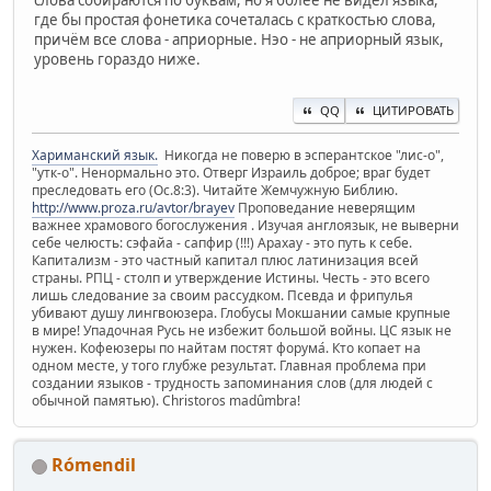
где бы простая фонетика сочеталась с краткостью слова,
причём все слова - априорные. Нэо - не априорный язык,
уровень гораздо ниже.
QQ
ЦИТИРОВАТЬ
Хариманский язык.
Никогда не поверю в эсперантское "лис-о",
"утк-о". Ненормально это. Отверг Израиль доброе; враг будет
преследовать его (Ос.8:3). Читайте Жемчужную Библию.
http://www.proza.ru/avtor/brayev
Проповедание неверящим
важнее храмового богослужения . Изучая англоязык, не выверни
себе челюсть: сэфайа - сапфир (!!!) Арахау - это путь к себе.
Капитализм - это частный капитал плюс латинизация всей
страны. РПЦ - столп и утверждение Истины. Честь - это всего
лишь следование за своим рассудком. Псевда и фрипулья
убивают душу лингвоюзера. Глобусы Мокшании самые крупные
в мире! Упадочная Русь не избежит большой войны. ЦС язык не
нужен. Кофеюзеры по найтам постят форума́. Кто копает на
одном месте, у того глубже результат. Главная проблема при
создании языков - трудность запоминания слов (для людей с
обычной памятью). Christoros madûmbra!
Rómendil