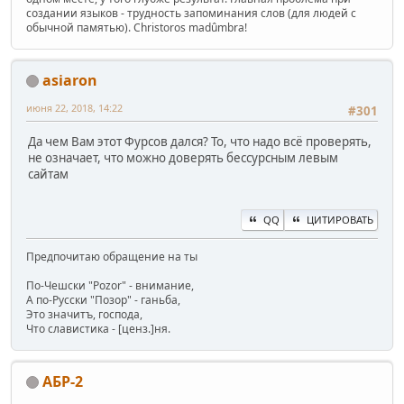
создании языков - трудность запоминания слов (для людей с
обычной памятью). Christoros madûmbra!
asiaron
июня 22, 2018, 14:22
#301
Да чем Вам этот Фурсов дался? То, что надо всё проверять,
не означает, что можно доверять бессурсным левым
сайтам
QQ
ЦИТИРОВАТЬ
Предпочитаю обращение на ты
По-Чешски "Pozor" - внимание,
А по-Русски "Позор" - ганьба,
Это значитъ, господа,
Что славистика - [ценз.]ня.
АБР-2