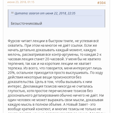
июня 23, 2018, 01:15
#304
Цитата: asiaron от июня 22, 2018, 22:35
Безысточниковый
Фурсов читает лекции в быстром тэмпе, не успевая всё
охватить. При этом на многое не даёт ссылки. Если же
начать детально доказывать каждый момент, каждую
мелочь, рассматривая все контр-аргумены, то каждая 2-х
часовая лекция станет 20-часовой. У меня бы не хватило
терпения, так как и на короткие лекции не хватает
терпежа. Из всего, что говорится, меня интересует лишь
20%, остальное приходится просто выслушивать. По ходу
действия некоторые вещи произносятся без
доказательства. Цель в том, чтобы вызывать к ним
интерес. Декламация тэзисов никогда не считалась
глупостью, хотя простое перечисление тэзисов без
досконального деталирования обычно ничего не даёт. Ни
один человек не может выражать свои мысли, доказывая
каждую мысль в полном объёме. А Новый Завет - это
вообще краткий конспект, и многие тэзисы не только не