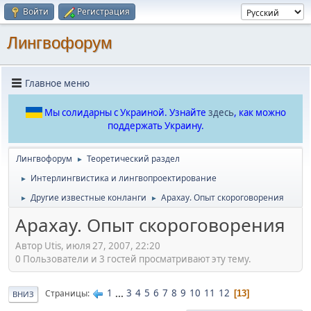
Войти
Регистрация
Лингвофорум
Главное меню
Мы солидарны с Украиной. Узнайте
здесь
, как можно
поддержать Украину.
Лингвофорум
Теоретический раздел
►
Интерлингвистика и лингвопроектирование
►
Другие известные конланги
Арахау. Опыт скороговорения
►
►
Арахау. Опыт скороговорения
Автор Utis, июля 27, 2007, 22:20
0 Пользователи и 3 гостей просматривают эту тему.
1
...
3
4
5
6
7
8
9
10
11
12
Страницы
13
ВНИЗ