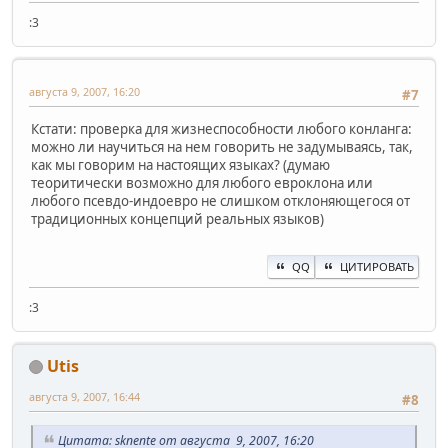
:3
августа 9, 2007, 16:20
#7
Кстати: проверка для жизнеспособности любого конланга:
можно ли научиться на нем говорить не задумываясь, так,
как мы говорим на настоящих языках? (думаю
теоритически возможно для любого евроклона или
любого псевдо-индоевро не слишком отклоняющегося от
традиционных концепций реальных языков)
QQ
ЦИТИРОВАТЬ
:3
Utis
августа 9, 2007, 16:44
#8
Цитата: sknente от августа 9, 2007, 16:20