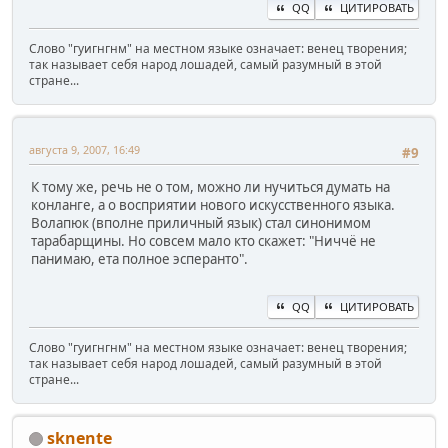
QQ
ЦИТИРОВАТЬ
Слово "гуигнгнм" на местном языке означает: венец творения;
так называет себя народ лошадей, самый разумный в этой
стране...
августа 9, 2007, 16:49
#9
К тому же, речь не о том, можно ли нучиться думать на
конланге, а о восприятии нового искусственного языка.
Волапюк (вполне приличный язык) стал синонимом
тарабарщины. Но совсем мало кто скажет: "Ниччё не
панимаю, ета полное эсперанто".
QQ
ЦИТИРОВАТЬ
Слово "гуигнгнм" на местном языке означает: венец творения;
так называет себя народ лошадей, самый разумный в этой
стране...
sknente