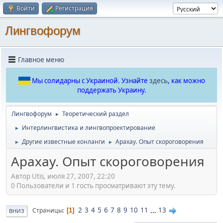
Войти
Регистрация
Лингвофорум
Главное меню
Мы солидарны с Украиной. Узнайте
здесь
, как можно
поддержать Украину.
Лингвофорум
Теоретический раздел
►
Интерлингвистика и лингвопроектирование
►
Другие известные конланги
Арахау. Опыт скороговорения
►
►
Арахау. Опыт скороговорения
Автор Utis, июля 27, 2007, 22:20
0 Пользователи и 1 гость просматривают эту тему.
2
3
4
5
6
7
8
9
10
11
...
13
Страницы
1
ВНИЗ