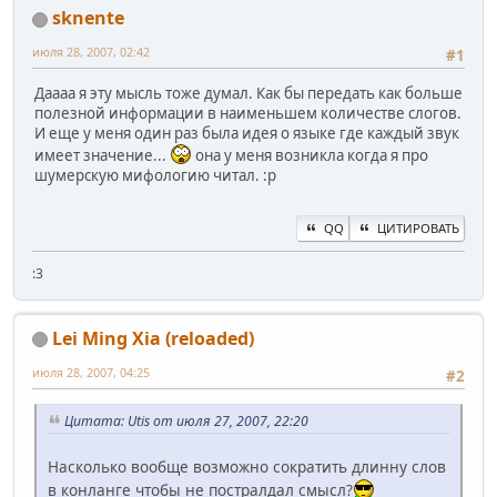
sknente
июля 28, 2007, 02:42
#1
Даааа я эту мысль тоже думал. Как бы передать как больше
полезной информации в наименьшем количестве слогов.
И еще у меня один раз была идея о языке где каждый звук
имеет значение...
она у меня возникла когда я про
шумерскую мифологию читал. :p
QQ
ЦИТИРОВАТЬ
:3
Lei Ming Xia (reloaded)
июля 28, 2007, 04:25
#2
Цитата: Utis от июля 27, 2007, 22:20
Насколько вообще возможно сократить длинну слов
в конланге чтобы не постралдал смысл?