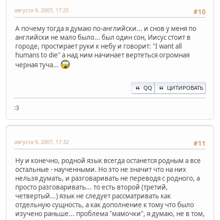
августа 9, 2007, 17:25
#10
А почему тогда я думаю по-английски... и снов у меня по
английски не мало было... был один сон, Иисус стоит в
городе, простирает руки к небу и говорит: "I want all
humans to die" а над ним начинает вертеться огромная
черная туча...
QQ
ЦИТИРОВАТЬ
:3
августа 9, 2007, 17:32
#11
Ну и конечно, родной язык всегда останется родным а все
остальные - наученными. Но это не значит что на них
нельзя думать, и разговаривать не переводя с родного, а
просто разговаривать... то есть второй (третий,
четвертый...) язык не следует рассматривать как
отдельную сущность, а как дополнение к тому что было
изучено раньше... проблема "мамочки", я думаю, не в том,