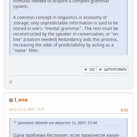
stimulus needed to acquire a complex grammar
system.
A common concept in linguistics is economy of
storage; only unpredictable information is said to be
stored in one's "mental grammar". The rest must be
reconstructed by the speaker in conversation, or "on-
line".[citation needed] Redundancy aids this process,
increasing the odds of predictability by acting as a
"noise" filter.
QQ
ЦИТИРОВАТЬ
:3
I_one
августа 12, 2007, 14:41
#20
Цитата: sknente от августа 12, 2007, 07:46
Одна проблема беспокоит, если произнести какую-