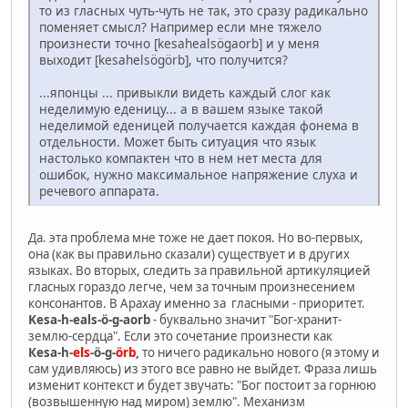
то из гласных чуть-чуть не так, это сразу радикально
поменяет смысл? Например если мне тяжело
произнести точно [kesahealsögaorb] и у меня
выходит [kesahelsögörb], что получится?
...японцы ... привыкли видеть каждый слог как
неделимую еденицу... а в вашем языке такой
неделимой еденицей получается каждая фонема в
отдельности. Может быть ситуация что язык
настолько компактен что в нем нет места для
ошибок, нужно максимальное напряжение слуха и
речевого аппарата.
Да. эта проблема мне тоже не дает покоя. Но во-первых,
она (как вы правильно сказали) существует и в других
языках. Во вторых, следить за правильной артикуляцией
гласных гораздо легче, чем за точным произнесением
консонантов. В Арахау именно за гласными - приоритет.
Kesa-h-eals-ö-g-aorb
- буквально значит "Бог-хранит-
землю-сердца". Если это сочетание произнести как
Кesa-h-
els
-ö-g-
örb
,
то ничего радикально нового (я этому и
сам удивляюсь) из этого все равно не выйдет. Фраза лишь
изменит контекст и будет звучать: "Бог постоит за горнюю
(возвышенную над миром) землю". Механизм