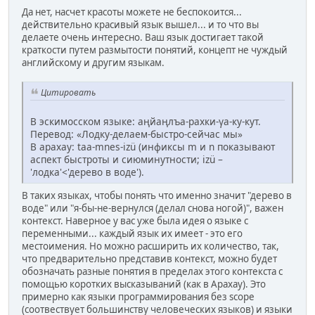
Да нет, насчет красоты можете не беспокоится...
действительно красивый язык вышел... и то что вы
делаете очень интересно. Ваш язык достигает такой
краткости путем размытости понятий, концепт не чуждый
английскому и другим языкам.
Цитировать
В эскимосском языке: аңйаңлъа-рахки-γа-ку-кут.
Перевод: «Лодку-делаем-быстро-сейчас мы»
В арахау: taa-mnes-izü (инфиксы m и n показывают
аспект быстроты и сиюминутности; izü –
'лодка'<'дерево в воде').
В таких языках, чтобы понять что именно значит "дерево в
воде" или "я-бы-не-вернулся (делал снова ногой)", важен
контекст. Наверное у вас уже была идея о языке с
переменными... каждый язык их имеет - это его
местоимения. Но можно расширить их количество, так,
что предварительно представив контекст, можно будет
обозначать разные понятия в пределах этого контекста с
помощью коротких высказываний (как в Арахау). Это
примерно как языки программирования без scope
(соотвествует большинству человеческих языков) и языки