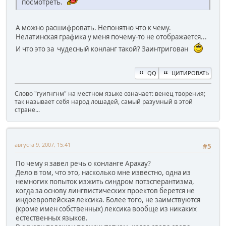
посмотреть.
А можно расшифровать. Непонятно что к чему.
Нелатинская графика у меня почему-то не отображается...
И что это за чудесный конланг такой? Заинтригован
QQ
ЦИТИРОВАТЬ
Слово "гуигнгнм" на местном языке означает: венец творения;
так называет себя народ лошадей, самый разумный в этой
стране...
августа 9, 2007, 15:41
#5
По чему я завел речь о конланге Арахау?
Дело в том, что это, насколько мне известно, одна из
немногих попыток изжить синдром потэсперантизма,
когда за основу лингвистических проектов берется не
индоевропейская лексика. Более того, не заимствуются
(кроме имен собственных) лексика вообще из никаких
естественных языков.