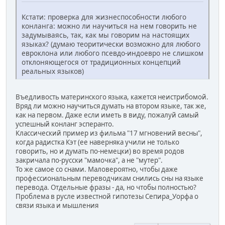
Кстати: проверка для жизнеспособности любого
конланга: можно ли научиться на нем говорить не
задумываясь, так, как мы говорим на настоящих
языках? (думаю теоритически возможно для любого
евроклона или любого псевдо-индоевро не слишком
отклоняющегося от традиционных концепций
реальных языков)
Въедливость материнского языка, кажется неистрибомой.
Вряд ли можно научиться думать на втором языке, так же,
как на первом. Даже если иметь в виду, пожалуй самый
успешный конланг эсперанто.
Классический пример из фильма "17 мгновений весны",
когда радистка Кэт (ее наверняка учили не только
говорить, но и думать по-немецки) во время родов
закричала по-русски "мамочка", а не "мутер".
То же самое со снами. Маловероятно, чтобы даже
профессиональным переводчикам снились сны на языке
перевода. Отдельные фразы - да, но чтобы полностью?
Проблема в русле известной гипотезы Сепира_Уорфа о
связи языка и мышления