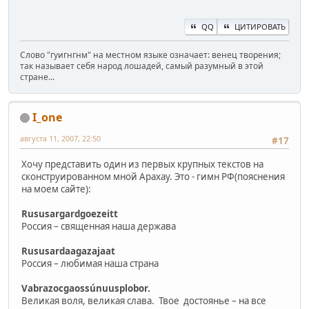
QQ
ЦИТИРОВАТЬ
Слово "гуигнгнм" на местном языке означает: венец творения;
так называет себя народ лошадей, самый разумный в этой
стране...
I_one
августа 11, 2007, 22:50
#17
Хочу представить один из первых крупных текстов на
сконструированном мной Арахау. Это - гимн РФ(пояснения
на моем сайте):
Rususargardgoezeitt
Россия – священная наша держава
Rususardaagazajaat
Россия – любимая наша страна
Vabrazocgaossúnuusplobor.
Великая воля, великая слава. Твое достоянье – на все