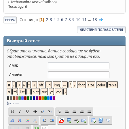
(Uzehananbrakascvofradlcoh)
Tusuzügyr))
2
3
4
5
6
7
8
9
10
11
...
13
Страницы
1
ВВЕРХ
ДЕЙСТВИЯ ПОЛЬЗОВАТЕЛЯ
Быстрый ответ
Обратите внимание: данное сообщение не будет
отображаться, пока модератор не одобрит его.
Имя:
Имейл:
á
«
»
—