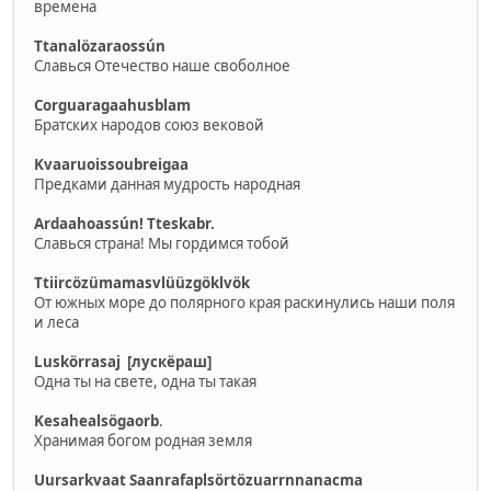
времена
Ttanalözaraossún
Славься Отечество наше своболное
Corguaragaahusblam
Братских народов союз вековой
Kvaaruoissoubreigaa
Предками данная мудрость народная
Ardaahoassún! Tteskabr.
Славься страна! Мы гордимся тобой
Ttiircözümamasvlüüzgöklvök
От южных море до полярного края раскинулись наши поля
и леса
Luskörrasaj [лускёраш]
Одна ты на свете, одна ты такая
Kesahealsögaorb
.
Хранимая богом родная земля
Uursarkvaat Saanrafaplsörtözuarrnnanacma