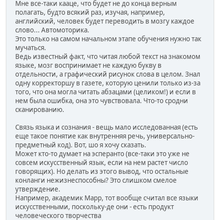
Мне все-таки кааце, что будет не до конца верным
полагать, будто всякий раз, изучая, например,
английский, человек будет переводить в мозгу каждое
слово... Автомоторика.
Это только на самом начальном этапе обучения нужно так
мучаться.
Ведь известный факт, что читая любой текст на знакомом
языке, мозг воспринимает не каждую букву в
отдельности, а графический рисунок слова в целом. Знал
одну корректоршу в газете, которую ценили только из-за
того, что она могла читать абзацами (целиком!) и если в
нем была ошибка, она это чувствовала. Что-то сродни
сканированию.
Связь языка и сознания - вещь мало исследованная (есть
еще такое понятие как внутренняя речь, универсально-
предметный код). Вот, шо я хочу сказать.
Может кто-то думает на эсперанто (все-таки это уже не
совсем искусственный язык, если на нем растет число
говорящих). Но делать из этого вывод, что остальные
конланги нежизнеспособны? Это слишком смелое
утверждение.
Например, академик Марр, тот вообще считал все языки
искусственными, поскольку-де они - есть продукт
человеческого творчества