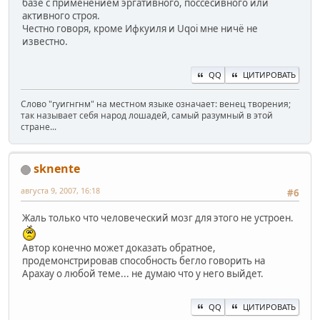
базе с применением эргативного, поссесивного или
активного строя.
Честно говоря, кроме Ифкуиля и Uqoi мне ничё не
известно.
QQ
ЦИТИРОВАТЬ
Слово "гуигнгнм" на местном языке означает: венец творения;
так называет себя народ лошадей, самый разумный в этой
стране...
sknente
августа 9, 2007, 16:18
#6
Жаль только что человеческий мозг для этого не устроен.
Автор конечно может доказать обратное,
продемонстрировав способность бегло говорить на
Арахау о любой теме... не думаю что у него выйдет.
QQ
ЦИТИРОВАТЬ