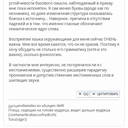
устойчивости базового смысла. наблюдаемый в Арахау.
мне пока непонятен. Я сам менял буквы (вроде как по
незнанию), но даже измененная структура оказывалась
близка к источнику... Наверное. причина в отсутствии
падежей и в том. что именно гласные обозначают
семантическое ядро слова.
Восприятие языка окружающими для меня сейчас ОЧЕНЬ
важна. Мне всё время кажется, что он не красив. Поэтому я
хочу обсудить не столько его грамматику (хотя и это
важно), сколько фонологию.
В частности мне интересно, не погорячился ли я с
местоимениями, существенно расширив парадигму
прономенов и допустив стяжение местоименных слов в
шипящие звуки.
QQ
ЦИТИРОВАТЬ
¡¡¡ʁɔɯǝнdǝʚǝdǝu ǝн ɐɓɹoʞин dиW
Птица, сидящая на голове мудреца, видит дальше мудреца
(Uzehananbrakascvofradlcoh)
Tusuzügyr))