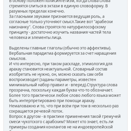
В основу положен полисинтетизм, когда слова слова
стремятся слиться в эктази в единую словоформу. В
разумных пределах конечно.
За гласными звуками признается ведущая роль, а
согласные только уточняют смысл.Такие вот "арабески
наизнанку". Слова строятся по натурфилософскому
принципу - достаточно изучить названия частей тела
человека и элементы лица.
Выделены главные глаголы (обычно это аффективы).
Вербальная парадигма формируется за счет наращения
смыслов.
И что интересно, при таком раскладе, этимология для
арахау становится неактуальной. Словарный состав
изобретать не нужно, он, можно сказать сам себя
воспроизводит (заданы параметры, известен
минимальный набор правил и - вперед).Структура слова
прозрачна, поскольку каждая буква что-то обозначает.
Более того практически любое слово любого языка может
быть интерпретировано при помощи арахау.
Немаловажно и то, что при всём при том в несколько раз
сокращается речевой поток.
Вопрос в другом - в практике применения такой гремучей
смеси чукотского с арабским? Может кто знает, есть ли
примеры создания конлангов не на индоевропейской