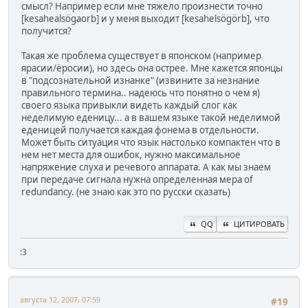
смысл? Например если мне тяжело произнести точно
[kesahealsögaorb] и у меня выходит [kesahelsögörb], что
получится?
Такая же проблема существует в японском (например
ярасии/ёросии), но здесь она острее. Мне кажется японцы
в "подсознательной изнанке" (извините за незнание
правильного термина.. надеюсь что понятно о чем я)
своего языка привыкли видеть каждый слог как
неделимую еденицу... а в вашем языке такой неделимой
еденицей получается каждая фонема в отдельности.
Может быть ситуация что язык настолько компактен что в
нем нет места для ошибок, нужно максимальное
напряжение слуха и речевого аппарата. А как мы знаем
при передаче сигнала нужна определенная мера of
redundancy. (не знаю как это по русски сказать)
QQ
ЦИТИРОВАТЬ
:3
августа 12, 2007, 07:59
#19