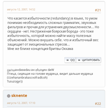
августа 12, 2007, 14:52
#21
Что касается избыточности (redundancy) в языке, то умом
понимаю необходимость сложных грамматик, звуковых
фильтров и прочая для устранения двусмысленности... Но
сердцем - нет. Нестриженая боярская борода - это тоже
избыточность, которой можно найти массу полезных
объяснений. Можно внушать себе. что и избыточный вес
защищает от эмоциональных стресов...
Мне же ближе концепция бритвы Оккама
QQ
ЦИТИРОВАТЬ
¡¡¡ʁɔɯǝнdǝʚǝdǝu ǝн ɐɓɹoʞин dиW
Птица, сидящая на голове мудреца, видит дальше мудреца
(Uzehananbrakascvofradlcoh)
Tusuzügyr))
sknente
августа 12, 2007, 17:10
#22