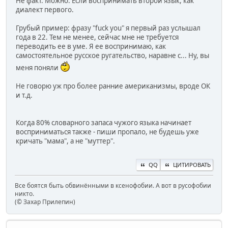
Не факт. Можно. Если воспринимать второй язык, как
диалект первого.
Грубый пример: фразу "fuck you" я первый раз услышал
года в 22. Тем не менее, сейчас мне не требуется
переводить ее в уме. Я ее воспринимаю, как
самостоятельное русское ругательство, наравне с... Ну, вы
меня поняли
Не говорю уж про более ранние американизмы, вроде ОК
и т.д.
Когда 80% словарного запаса чужого языка начинает
восприниматься также - пиши пропало, не будешь уже
кричать "мама", а не "муттер".
QQ
ЦИТИРОВАТЬ
Все боятся быть обвинёнными в ксенофобии. А вот в русофобии
никто.
(© Захар Прилепин)