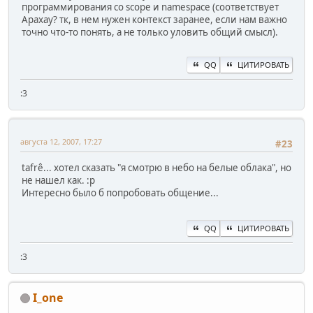
программирования со scope и namespace (соответствует
Арахау? тк, в нем нужен контекст заранее, если нам важно
точно что-то понять, а не только уловить общий смысл).
QQ
ЦИТИРОВАТЬ
:3
августа 12, 2007, 17:27
#23
tafrê... хотел сказать "я смотрю в небо на белые облака", но
не нашел как. :p
Интересно было б попробовать общение...
QQ
ЦИТИРОВАТЬ
:3
I_one