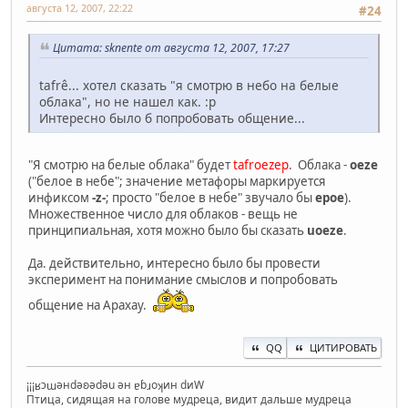
августа 12, 2007, 22:22
#24
Цитата: sknente от августа 12, 2007, 17:27
tafrê... хотел сказать "я смотрю в небо на белые
облака", но не нашел как. :p
Интересно было б попробовать общение...
"Я смотрю на белые облака" будет
tafroezep
. Облака -
oeze
("белое в небе"; значение метафоры маркируется
инфиксом
-z-
; просто "белое в небе" звучало бы
epoe
).
Множественное число для облаков - вещь не
принципиальная, хотя можно было бы сказать
uoeze
.
Да. действительно, интересно было бы провести
эксперимент на понимание смыслов и попробовать
общение на Арахау.
QQ
ЦИТИРОВАТЬ
¡¡¡ʁɔɯǝнdǝʚǝdǝu ǝн ɐɓɹoʞин dиW
Птица, сидящая на голове мудреца, видит дальше мудреца