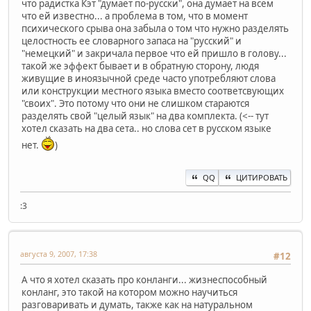
что радистка Кэт "думает по-русски", она думает на всем
что ей известно... а проблема в том, что в момент
психического срыва она забыла о том что нужно разделять
целостность ее словарного запаса на "русский" и
"немецкий" и закричала первое что ей пришло в голову...
такой же эффект бывает и в обратную сторону, людя
живущие в иноязычной среде часто употребляют слова
или конструкции местного языка вместо соответсвующих
"своих". Это потому что они не слишком стараются
разделять свой "целый язык" на два комплекта. (<-- тут
хотел сказать на два сета.. но слова сет в русском языке
нет.
)
QQ
ЦИТИРОВАТЬ
:3
августа 9, 2007, 17:38
#12
А что я хотел сказать про конланги... жизнеспособный
конланг, это такой на котором можно научиться
разговаривать и думать, также как на натуральном