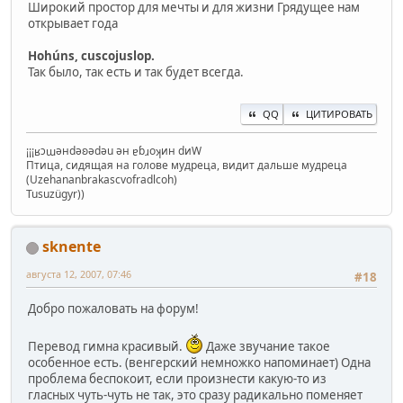
Широкий простор для мечты и для жизни Грядущее нам
открывает года
Hohúns, cuscojuslop.
Так было, так есть и так будет всегда.
QQ
ЦИТИРОВАТЬ
¡¡¡ʁɔɯǝнdǝʚǝdǝu ǝн ɐɓɹoʞин dиW
Птица, сидящая на голове мудреца, видит дальше мудреца
(Uzehananbrakascvofradlcoh)
Tusuzügyr))
sknente
августа 12, 2007, 07:46
#18
Добро пожаловать на форум!
Перевод гимна красивый.
Даже звучание такое
особенное есть. (венгерский немножко напоминает) Одна
проблема беспокоит, если произнести какую-то из
гласных чуть-чуть не так, это сразу радикально поменяет