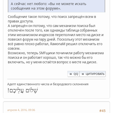
А сейчас нет любого: «Вы не можете искать
сообщения на этом форуме».
Сообщение такое потому, что поиск запрещён всем в
правах доступа.
А запрещён он потому, что сам механизм поиска был
отключён после того, как однажды таблица собранных
этим механизмом индексов переполнил место на диске и
повесил форум на пару дней. Поскольку этот механизм
всё равно плохо работал, RawonaM решил отключить его
совсем.
Возможно, теперь SMFщики починили работу механизма
поиска и он работает хорошо, так что можно бы его
включить, но у меня остаётся вопрос о месте на диске.
QQ
ЦИТИРОВАТЬ
Адепт единственного числа и безродового склонения
שָׁלוֹם עֲלֵיכֶם!
апреля 4, 2016, 09:06
#45