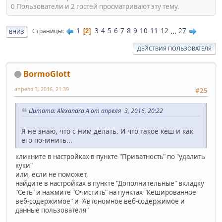
0 Пользователи и 2 гостей просматривают эту тему.
1
3
4
5
6
7
8
9
10
11
12
...
27
Страницы
2
ВНИЗ
ДЕЙСТВИЯ ПОЛЬЗОВАТЕЛЯ
BormoGlott
апреля 3, 2016, 21:39
#25
Цитата: Alexandra A от апреля 3, 2016, 20:22
Я не знаю, что с ним делать. И что такое кеш и как
его починить...
кликните в настройках в пункте "Приватность" по "удалить
куки"
или, если не поможет,
найдите в настройках в пункте "Дополнительные" вкладку
"Сеть" и нажмите "Очистить" на пунктах "Кешированное
веб-содержимое" и "Автономное веб-содержимое и
данные пользователя"