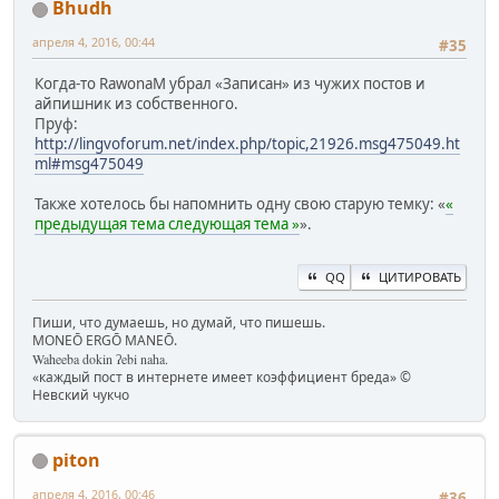
Bhudh
апреля 4, 2016, 00:44
#35
Когда-то RawonaM убрал «Записан» из чужих постов и
айпишник из собственного.
Пруф:
http://lingvoforum.net/index.php/topic,21926.msg475049.ht
ml#msg475049
Также хотелось бы напомнить одну свою старую темку: «
«
предыдущая тема следующая тема »
».
QQ
ЦИТИРОВАТЬ
Пиши, что думаешь, но думай, что пишешь.
MONEŌ ERGŌ MANEŌ.
Waheeba dokin ʔebi naha.
«каждый пост в интернете имеет коэффициент бреда» ©
Невский чукчо
piton
апреля 4, 2016, 00:46
#36