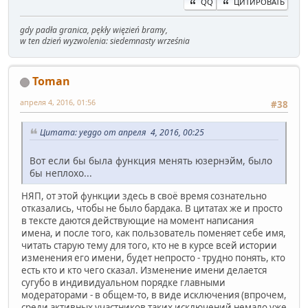
QQ
ЦИТИРОВАТЬ
gdy padła granica, pękły więzień bramy,
w ten dzień wyzwolenia: siedemnasty września
Toman
апреля 4, 2016, 01:56
#38
Цитата: yeggo от апреля 4, 2016, 00:25
Вот если бы была функция менять юзернэйм, было
бы неплохо...
НЯП, от этой функции здесь в своё время сознательно
отказались, чтобы не было бардака. В цитатах же и просто
в тексте даются действующие на момент написания
имена, и после того, как пользователь поменяет себе имя,
читать старую тему для того, кто не в курсе всей истории
изменения его имени, будет непросто - трудно понять, кто
есть кто и кто чего сказал. Изменение имени делается
сугубо в индивидуальном порядке главными
модераторами - в общем-то, в виде исключения (впрочем,
среди активных участников таких исключений немало уже