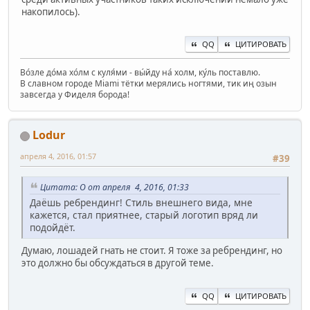
накопилось).
QQ
ЦИТИРОВАТЬ
Во́зле до́ма хо́лм с куля́ми - вы́йду на́ холм, ку́ль поставлю.
В славном городе Miami тётки мерялись ногтями, тик иң озын
завсегда у Фиделя борода!
Lodur
апреля 4, 2016, 01:57
#39
Цитата: O от апреля 4, 2016, 01:33
Даёшь ребрендинг! Стиль внешнего вида, мне
кажется, стал приятнее, старый логотип вряд ли
подойдёт.
Думаю, лошадей гнать не стоит. Я тоже за ребрендинг, но
это должно бы обсуждаться в другой теме.
QQ
ЦИТИРОВАТЬ