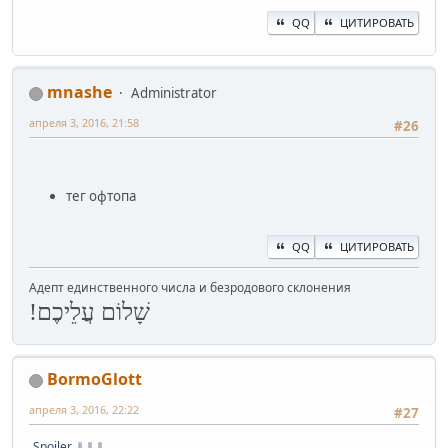
QQ
ЦИТИРОВАТЬ
mnashe
Administrator
апреля 3, 2016, 21:58
#26
тег офтопа
QQ
ЦИТИРОВАТЬ
Адепт единственного числа и безродового склонения
שָׁלוֹם עֲלֵיכֶם!
BormoGlott
апреля 3, 2016, 22:22
#27
Spoiler
⇓⇓⇓