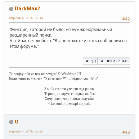
DarkMax2
апреля 4, 2016, 08:14
#42
Функция, которой не было, но нужна: нормальный
расширенный поиск.
А сейчас нет любого: "Вы не можете искать сообщения на
этом форуме."
QQ
ЦИТИРОВАТЬ
Tej wojny nikt za nas nie wygra! © Wiedźmin III
Коли зчинять лемент: "Хто ж знав?!" — відповімо: "Ми".
З моїх снів ти утечеш над ранок,
Терпка, як аґрус, солодка, як біз.
Хочу снить чорні локи сплута́ні,
Фіалкові очі, мокрі від сліз.
O
апреля 4, 2016, 08:26
#43