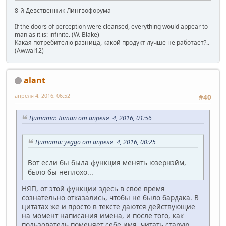
8-й Девственник Лингвофорума
If the doors of perception were cleansed, everything would appear to
man as it is: infinite. (W. Blake)
Какая потребителю разница, какой продукт лучше не работает?..
(Awwal12)
alant
апреля 4, 2016, 06:52
#40
Цитата: Toman от апреля 4, 2016, 01:56
Цитата: yeggo от апреля 4, 2016, 00:25
Вот если бы была функция менять юзернэйм,
было бы неплохо...
НЯП, от этой функции здесь в своё время
сознательно отказались, чтобы не было бардака. В
цитатах же и просто в тексте даются действующие
на момент написания имена, и после того, как
пользователь поменяет себе имя, читать старую