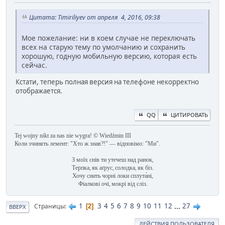
Цитата: Timiriliyev от апреля 4, 2016, 09:38
Мое пожелание: ни в коем случае не переключать
всех на старую тему по умолчанию и сохранить
хорошую, годную мобильную версию, которая есть
сейчас.
Кстати, теперь полная версия на телефоне некорректно
отображается.
QQ
ЦИТИРОВАТЬ
Tej wojny nikt za nas nie wygra! © Wiedźmin III
Коли зчинять лемент: "Хто ж знав?!" — відповімо: "Ми".
З моїх снів ти утечеш над ранок,
Терпка, як аґрус, солодка, як біз.
Хочу снить чорні локи сплута́ні,
Фіалкові очі, мокрі від сліз.
1
3
4
5
6
7
8
9
10
11
12
...
27
Страницы
2
ВВЕРХ
ДЕЙСТВИЯ ПОЛЬЗОВАТЕЛЯ