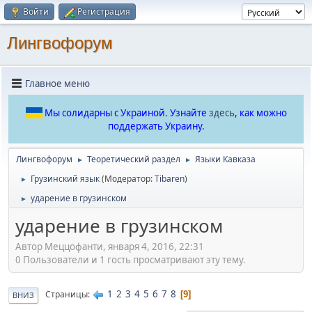
Войти
Регистрация
Лингвофорум
Главное меню
Мы солидарны с Украиной. Узнайте
здесь
, как можно
поддержать Украину.
Лингвофорум
Теоретический раздел
Языки Кавказа
►
►
Грузинский язык
(Модератор:
Tibaren
)
►
ударение в грузинском
►
ударение в грузинском
Автор Меццофанти, января 4, 2016, 22:31
0 Пользователи и 1 гость просматривают эту тему.
1
2
3
4
5
6
7
8
Страницы
9
ВНИЗ