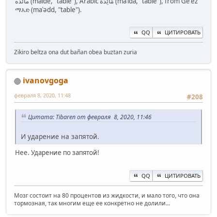
مائده‎ (maide, "table"), Arabic مَائِدَة‎ (māʾida, "table"), from Ge'ez
ማእድ (maʾədd, "table").
QQ
ЦИТИРОВАТЬ
Zikiro beltza ona dut bañan obea buztan zuria
ivanovgoga
февраля 8, 2020, 11:48
#208
Цитата: Tibaren от февраля 8, 2020, 11:46
И ударение на запятой.
Нее. Ударение по запятой!
QQ
ЦИТИРОВАТЬ
Мозг состоит на 80 процентов из жидкости, и мало того, что она
тормозная, так многим еще ее конкретно не долили...