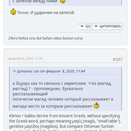
с запятой между ними
Точно. И ударение на запятой.
QQ
ЦИТИРОВАТЬ
Zikiro beltza ona dut bañan obea buztan zuria
февраля 8, 2020, 11:47
#207
Цитата: Leo от февраля 8, 2020, 11:44
а მაგიდა как то связана с ивритским מגיד (магид,
маггид) ? - проповедник, буквально
рассказывающий
логически магид человек который рассказывает а
магида место за которым рассказывают
Klimov / Xalilov derive from Ancient Greek, without specifying
the Greek word, perhaps meaning μαγίς (magís, "small table"),
genitive μαγίδος (magídos). But compare Ottoman Turkish