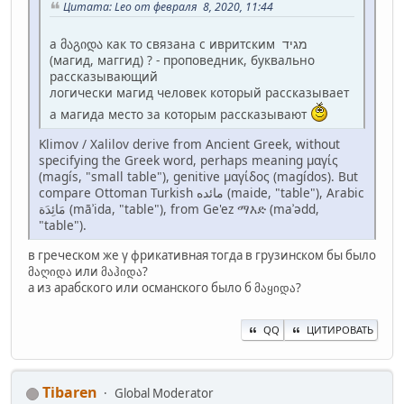
Цитата: Leo от февраля 8, 2020, 11:44
а მაგიდა как то связана с ивритским מגיד
(магид, маггид) ? - проповедник, буквально
рассказывающий
логически магид человек который рассказывает
а магида место за которым рассказывают
Klimov / Xalilov derive from Ancient Greek, without
specifying the Greek word, perhaps meaning μαγίς
(magís, "small table"), genitive μαγίδος (magídos). But
compare Ottoman Turkish مائده‎ (maide, "table"), Arabic
مَائِدَة‎ (māʾida, "table"), from Ge'ez ማእድ (maʾədd,
"table").
в греческом же γ фрикативная тогда в грузинском бы было
მაღიდა или მაჰიდა?
а из арабского или османского было б მაყიდა?
QQ
ЦИТИРОВАТЬ
Tibaren
Global Moderator