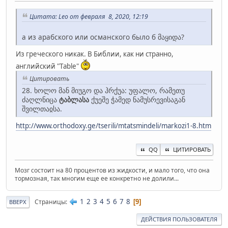
Цитата: Leo от февраля 8, 2020, 12:19
а из арабского или османского было б მაყიდა?
Из греческого никак. В Библии, как ни странно,
английский "Тable"
Цитировать
28. ხოლო მან მიუგო და ჰრქუა: უფალო, რამეთუ
ძაღლნიცა
ტაბლასა
ქუეშე ჭამედ ნამუსრევისაგან
შვილთაჲსა.
http://www.orthodoxy.ge/tserili/mtatsmindeli/markozi1-8.htm
QQ
ЦИТИРОВАТЬ
Мозг состоит на 80 процентов из жидкости, и мало того, что она
тормозная, так многим еще ее конкретно не долили...
1
2
3
4
5
6
7
8
Страницы
9
ВВЕРХ
ДЕЙСТВИЯ ПОЛЬЗОВАТЕЛЯ