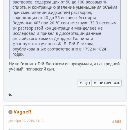
растворов, содержащих от 50 до 100 весовых %
спирта, и контракцию (явление уменьшения объёма
при смешивании жидкостей) растворов,
содержащих от 40 до 55 весовых % спирта.
Водочные 40° при 20 °С соответствуют 33,3 весовым
%; раствор этой концентрации Менделеев не
исследовал и привёл в диссертации данные
английского химика Джорджа Гилпина и
французского учёного Ж. Л. Гей-Люссака,
опубликованные соответственно в 1792 и 1824
годах.
Ну не Гилпин с Гей-Люссаком её придумали, а наш родной
учёный, поповский сын.
QQ
ЦИТИРОВАТЬ
🐇
VagneR
декабря 19, 2015, 11:12
#565