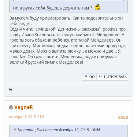
но в руках себя будешь держать там ?
За мужем буду присматривать. Как-то подозрительно он
себя ведёт.
Сёдни читал с Мишкой "Денискины рассказы", рассказ про
славу Ивана Козловского, там упоминается Менделеев. А
грю: ты хоть объясни ребёнку, кто такой Менделеев. Он
грит внуку: Мишенька, водка - очень полезный продукт, в
малых дозах. Можно выпить рюмку... а можно и две... Я
грю: Так. Он грит: так вот, Мишенька, водку придумал
великий русский химик Менделеев!
QQ
ЦИТИРОВАТЬ
🐇
VagneR
декабря 19, 2015, 11:01
#563
Цитата: _Swetlana от декабря 19, 2015, 10:56