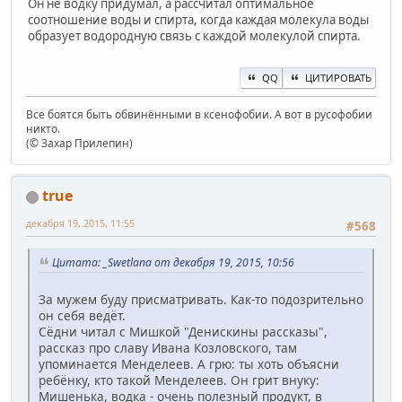
Он не водку придумал, а рассчитал оптимальное
соотношение воды и спирта, когда каждая молекула воды
образует водородную связь с каждой молекулой спирта.
QQ
ЦИТИРОВАТЬ
Все боятся быть обвинёнными в ксенофобии. А вот в русофобии
никто.
(© Захар Прилепин)
true
декабря 19, 2015, 11:55
#568
Цитата: _Swetlana от декабря 19, 2015, 10:56
За мужем буду присматривать. Как-то подозрительно
он себя ведёт.
Сёдни читал с Мишкой "Денискины рассказы",
рассказ про славу Ивана Козловского, там
упоминается Менделеев. А грю: ты хоть объясни
ребёнку, кто такой Менделеев. Он грит внуку:
Мишенька, водка - очень полезный продукт, в