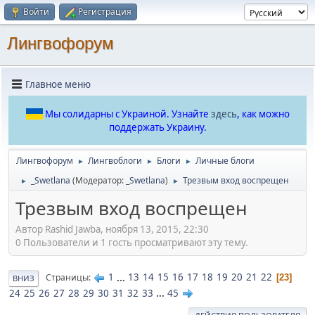
Войти
Регистрация
Лингвофорум
Главное меню
Мы солидарны с Украиной. Узнайте
здесь
, как можно
поддержать Украину.
Лингвофорум
Лингвоблоги
Блоги
Личные блоги
►
►
►
_Swetlana
(Модератор:
_Swetlana
)
Трезвым вход воспрещен
►
►
Трезвым вход воспрещен
Автор Rashid Jawba, ноября 13, 2015, 22:30
0 Пользователи и 1 гость просматривают эту тему.
1
...
13
14
15
16
17
18
19
20
21
22
Страницы
23
ВНИЗ
24
25
26
27
28
29
30
31
32
33
...
45