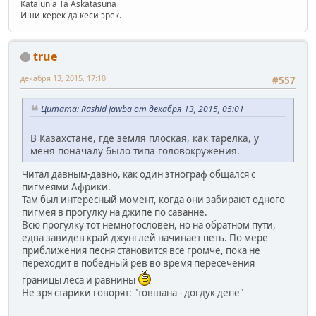
Katalunia Ta Askatasuna
Иши керек да кеси эрек.
true
декабря 13, 2015, 17:10
#557
Цитата: Rashid Jawba от декабря 13, 2015, 05:01
В Казахстане, где земля плоская, как тарелка, у
меня поначалу было типа головокружения.
Читал давным-давно, как один этнограф общался с
пигмеями Африки.
Там был интересный момент, когда они забирают одного
пигмея в прогулку на джипе по саванне.
Всю прогулку тот немногословен, но на обратном пути,
едва завидев край джунглей начинает петь. По мере
приближения песня становится все громче, пока не
переходит в победный рев во время пересечения
границы леса и равнины
Не зря старики говорят: "товшана - догдук депе"