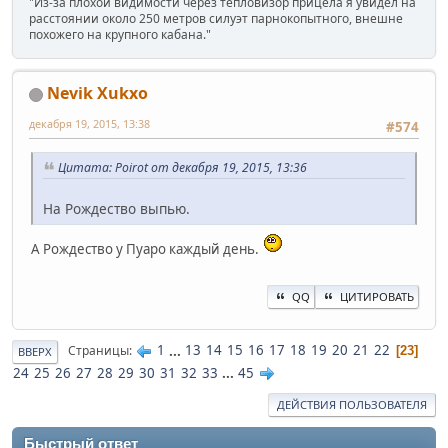
"Из-за плохой видимости через тепловизор прицела я увидел на
расстоянии около 250 метров силуэт парнокопытного, внешне
похожего на крупного кабана."
Nevik Xukxo
декабря 19, 2015, 13:38
#574
Цитата: Poirot от декабря 19, 2015, 13:36
На Рождество выпью.
А Рождество у Пуаро каждый день.
QQ
ЦИТИРОВАТЬ
1
...
13
14
15
16
17
18
19
20
21
22
Страницы
23
ВВЕРХ
24
25
26
27
28
29
30
31
32
33
...
45
ДЕЙСТВИЯ ПОЛЬЗОВАТЕЛЯ
Быстрый ответ