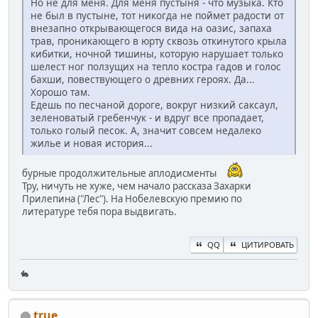
Но не для меня. Для меня пустыня - что музыка. Кто
не был в пустыне, тот никогда не поймет радости от
внезапно открывающегося вида на оазис, запаха
трав, проникающего в юрту сквозь откинутого крыла
кибитки, ночной тишины, которую нарушает только
шелест ног ползущих на тепло костра гадов и голос
бахши, повествующего о древних героях. Да...
Хорошо там.
Едешь по песчаной дороге, вокруг низкий саксаул,
зеленоватый гребенчук - и вдруг все пропадает,
только голый песок. А, значит совсем недалеко
жилье и новая история...
бурные продолжительные аплодисменты
Тру, ничуть не хуже, чем начало рассказа Захарки
Прилепина ("Лес"). На Нобелевскую премию по
литературе тебя пора выдвигать.
QQ
ЦИТИРОВАТЬ
🐇
true