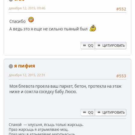
декабря 12, 2015, 09:46
#552
Спасибо
А ведь это я еще не сильно пьяный был
QQ
ЦИТИРОВАТЬ
я пифия
декабря 12, 2015, 22:31
#553
Моя блевота проела ваш паркет, бетон, протекла на этаж
ниже и сожгла соседку бабу Люсю.
QQ
ЦИТИРОВАТЬ
Спакой — хлусьня, ёсьць толькі жарсьць.
Праз жарсьць я атрымліваю моц.
Праз моц я атрымліваю магутнасьць.