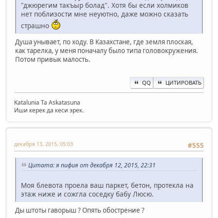
"джюрегим такъыр болад". Хотя бы если холмиков
нет поблизости мне неуютно, даже можно сказать
страшно
Душа унывает, по ходу. В Казахстане, где земля плоская,
как тарелка, у меня поначалу было типа головокружения.
Потом привык малость.
QQ
ЦИТИРОВАТЬ
Katalunia Ta Askatasuna
Иши керек да кеси эрек.
декабря 13, 2015, 05:03
#555
Цитата: я пифия от декабря 12, 2015, 22:31
Моя блевота проела ваш паркет, бетон, протекла на
этаж ниже и сожгла соседку бабу Люсю.
Ды штоты гаворыш ? Опять обострение ?