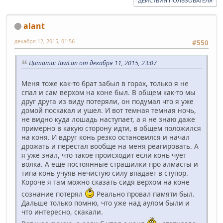
ДЕЙСТВИЯ ПОЛЬЗОВАТЕЛЯ
alant
декабря 12, 2015, 01:56
#550
Цитата: TawLan от декабря 11, 2015, 23:07
Меня тоже как-то брат забыл в горах, только я не
спал и сам верхом на коне был. В общем как-то мы
друг друга из виду потеряли, он подумал что я уже
домой поскакал и ушел. И вот темная темная ночь,
не видно куда лошадь наступает, а я не знаю даже
примерно в какую сторону идти, в общем положился
на коня. И вдруг конь резко остановился и начал
дрожать и перестал вообще на меня реагировать. А
я уже знал, что такое происходит если конь чует
волка. А еще постоянные страшилки про алмасты и
типа конь учуяв нечистую силу впадает в ступор.
Короче я там можно сказать сидя верхом на коне
сознание потерял
Реально провал памяти был.
Дальше только помню, что уже над аулом были и
что интересно, скакали.