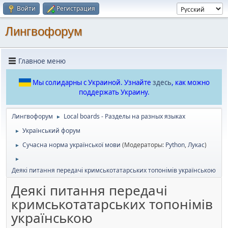
Войти
Регистрация
Лингвофорум
Главное меню
Мы солидарны с Украиной. Узнайте
здесь
, как можно
поддержать Украину.
Лингвофорум
Local boards - Разделы на разных языках
►
Український форум
►
Сучасна норма української мови
(Модераторы:
Python
,
Лукас
)
►
►
Деякі питання передачі кримськотатарських топонімів українською
Деякі питання передачі
кримськотатарських топонімів
українською