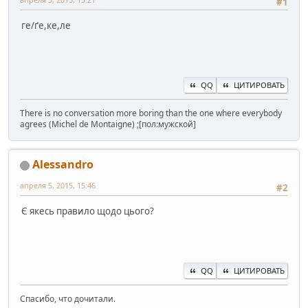
#1
ге/ґе,ке,ле
QQ
ЦИТИРОВАТЬ
There is no conversation more boring than the one where everybody
agrees (Michel de Montaigne) ;[пол:мужской]
Alessandro
апреля 5, 2015, 15:46
#2
Є якесь правило щодо цього?
QQ
ЦИТИРОВАТЬ
Спасибо, что дочитали.