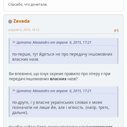
Спасибо, что дочитали.
Zavada
апреля 6, 2015, 18:12
#5
Цитата: Alessandro от апреля 6, 2015, 17:21
по-перше, тут йдеться не про передачу іншомовних
власних назв
Ви впевнені, що існує окреме правило про літеру
є
при
передачі іншомовних
власних
назв?
Цитата: Alessandro от апреля 6, 2015, 17:21
по-друге, і у власне українських словах є може
позначати не лише йе, але і м'якість (напр. третє,
дальнє).