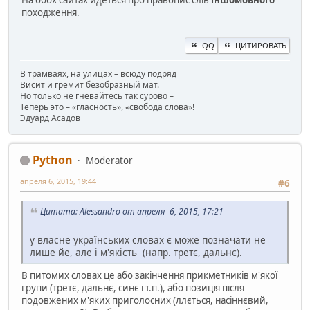
На обох сайтах йдеться про правопис слів
іншомовного
походження.
QQ
ЦИТИРОВАТЬ
В трамваях, на улицах – всюду подряд
Висит и гремит безобразный мат.
Но только не гневайтесь так сурово –
Теперь это – «гласность», «свобода слова»!
Эдуард Асадов
Python
Moderator
апреля 6, 2015, 19:44
#6
Цитата: Alessandro от апреля 6, 2015, 17:21
у власне українських словах є може позначати не
лише йе, але і м'якість (напр. третє, дальнє).
В питомих словах це або закінчення прикметників м'якої
групи (третє, дальнє, синє і т.п.), або позиція після
подовжених м'яких приголосних (ллється, насіннєвий,