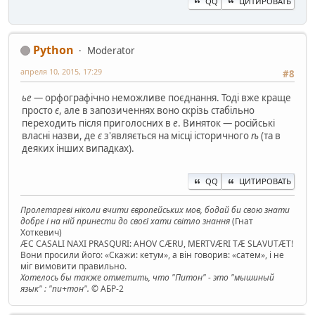
QQ
ЦИТИРОВАТЬ
Python
Moderator
апреля 10, 2015, 17:29
#8
ье
— орфографічно неможливе поєднання. Тоді вже краще
просто
є
, але в запозиченнях воно скрізь стабільно
переходить після приголосних в
е
. Виняток — російські
власні назви, де
є
з'являється на місці історичного
ѣ
(та в
деяких інших випадках).
QQ
ЦИТИРОВАТЬ
Пролетареві ніколи вчити європейських мов, бодай би свою знати
добре і на ній принести до своєї хати світло знання
(Гнат
Хоткевич)
ÆC CASALI NAXI PRASQURI: AHOV CÆRU, MERTVÆRI TÆ SLAVUTÆT!
Вони просили його: «Скажи: кетум», а він говорив: «сатем», і не
міг вимовити правильно.
Хотелось бы также отметить, что "Питон" - это "мышиный
язык" : "пи+тон".
© АБР-2