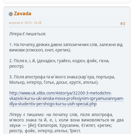
Zavada
апреля 6, 2015, 16:28
#3
Літера
Є
пишеться:
1. На початку деяких давно запозичених слів, залежно від
вимови (єпископ, єнот, єретик).
2. Після е, і, й, (декадієн, гуайєн, кодієн, фойє, гієна,
реєстр).
3. Після апострофа та м`якого знака (кар`єра, портьєра,
Мольєр, інтер'єр, Готьє, досьє, круп'є, ательє).
http://www.uk.xlibx.com/4istoriya/32200-3-metodichni-
vkazivki-kursu-ukrainska-mova-profesiynim-spryamuvannyam-
dlya-studentiv-pershogo-kursu-usih-special.php
Літеру
є
пишемо: на початку слів, після апострофа,
м'якого зна­ка та й, е, і, коли вона вимовляється як два
звуки — [йе]: Євпаторія, Єрусалим, Єгипет, єретик;
реєстр, фойє, інтер'єр, ательє, Трієст.