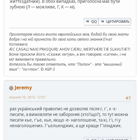
життєздатний). В обох випадках, приголосна має бути
зубною (Л — можливе, Г, К — ні).
QQ
ЦИТИРОВАТЬ
Пролетареві ніколи вчити європейських мов, бодай би свою знати
добре і на ній принести до своєї хати світло знання
(Гнат
Хоткевич)
ÆC CASALI NAXI PRASQURI: AHOV CÆRU, MERTVÆRI TÆ SLAVUTÆT!
Вони просили його: «Скажи: кетум», а він говорив: «сатем», і не
міг вимовити правильно.
Хотелось бы также отметить, что "Питон" - это "мышиный
язык" : "пи+тон".
© АБР-2
Jeremy
апреля 10, 2015, 12:07
#7
раз український правопис не дозволяє після г, г', к -є-
писати, а вимовляти не забороняє (хто?що?), то тут можна
писати кье, г'ье, кье, якщо -е- наголошене, та кі, г'і, гі у
ненаголошених. Г'ьельенджик, а ще краще Г'ілінджик.