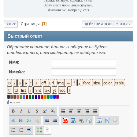
Терпка, як аґрус, солодка, як біз.
Хочу снить чорні локи сплута́ні,
Фіалкові очі, мокрі від сліз.
Страницы
1
ВВЕРХ
ДЕЙСТВИЯ ПОЛЬЗОВАТЕЛЯ
Быстрый ответ
Обратите внимание: данное сообщение не будет
отображаться, пока модератор не одобрит его.
Имя:
Имейл:
á
«
»
—