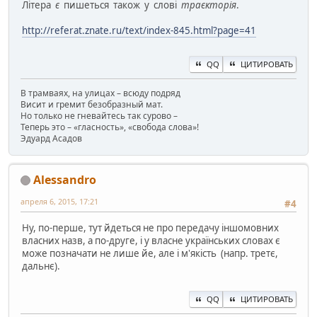
Літера
є
пишеться також у слові
траєкторія
.
http://referat.znate.ru/text/index-845.html?page=41
QQ
ЦИТИРОВАТЬ
В трамваях, на улицах – всюду подряд
Висит и гремит безобразный мат.
Но только не гневайтесь так сурово –
Теперь это – «гласность», «свобода слова»!
Эдуард Асадов
Alessandro
апреля 6, 2015, 17:21
#4
Ну, по-перше, тут йдеться не про передачу іншомовних
власних назв, а по-друге, і у власне українських словах є
може позначати не лише йе, але і м'якість (напр. третє,
дальнє).
QQ
ЦИТИРОВАТЬ