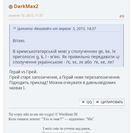
DarkMax2
апреля 10, 2015, 17:37
#9
Цитата: Alessandro от апреля 5, 2015, 14:37
Вітаю.
В кримськотатарській мові у сполученнях ge, ke, le
приголосні g, k, l - м'які. Як правильно передавати ці
сполучення українською - ґє, кє, лє або ґе, ке, ле?
Ґерай vs Гірей.
Гірей старе запозичення, а Ґерай нове перезапозичення.
Підходить приклад? Можна очікувати в давньовідомих
назвах І.
QQ
ЦИТИРОВАТЬ
Tej wojny nikt za nas nie wygra! © Wiedźmin III
Коли зчинять лемент: "Хто ж знав?!" — відповімо: "Ми".
З моїх снів ти утечеш над ранок,