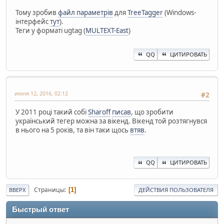
Тому зробив
файл параметрів
для
TreeTagger
(Windows-
інтерфейс
тут
).
Теги у форматі ugtag (
MULTEXT-East
)
QQ
ЦИТИРОВАТЬ
июня 12, 2016, 02:12
#2
У 2011 році такий собі
Sharoff
писав
, що зробити
український тегер можна за вікенд. Вікенд той розтягнувся
в нього на 5 років, та він таки щось
втяв
.
QQ
ЦИТИРОВАТЬ
Страницы
1
ВВЕРХ
ДЕЙСТВИЯ ПОЛЬЗОВАТЕЛЯ
Быстрый ответ