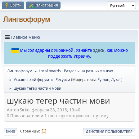
Войти
Регистрация
Лингвофорум
Главное меню
Мы солидарны с Украиной. Узнайте
здесь
, как можно
поддержать Украину.
Лингвофорум
Local boards - Разделы на разных языках
►
Український форум
Ресурси
(Модераторы:
Python
,
Лукас
)
►
►
шукаю тегер частин мови
►
шукаю тегер частин мови
Автор Sirko, февраля 28, 2015, 19:40
0 Пользователи и 1 гость просматривают эту тему.
Страницы
1
ВНИЗ
ДЕЙСТВИЯ ПОЛЬЗОВАТЕЛЯ