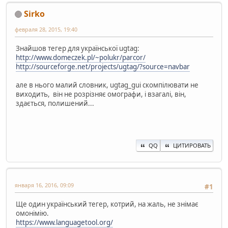
Sirko
февраля 28, 2015, 19:40
Знайшов тегер для української ugtag:
http://www.domeczek.pl/~polukr/parcor/
http://sourceforge.net/projects/ugtag/?source=navbar
але в нього малий словник, ugtag_gui скомпілювати не
виходить, він не розрізняє омографи, і взагалі, він,
здається, полишений...
QQ
ЦИТИРОВАТЬ
января 16, 2016, 09:09
#1
Ще один український тегер, котрий, на жаль, не знімає
омонімію.
https://www.languagetool.org/