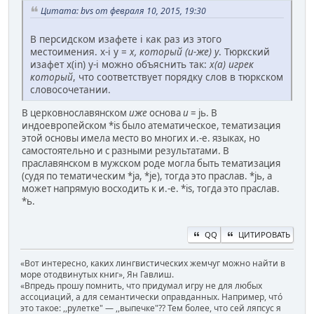
Цитата: bvs от февраля 10, 2015, 19:30
В персидском изафете i как раз из этого
местоимения. х-i y =
x, который (и-же) y
. Тюркский
изафет х(in) y-i можно объяснить так:
х(а) игрек
который
, что соответствует порядку слов в тюркском
словосочетании.
В церковнославянском
иже
основа
и
= jь. В
индоевропейском *is было атематическое, тематизация
этой основы имела место во многих и.-е. языках, но
самостоятельно и с разными результатами. В
праславянском в мужском роде могла быть тематизация
(судя по тематическим *ja, *je), тогда это праслав. *jь, а
может напрямую восходить к и.-е. *is, тогда это праслав.
*ь.
QQ
ЦИТИРОВАТЬ
«Вот интересно, каких лингвистических жемчуг можно найти в
море отодвинутых книг», Ян Гавлиш.
«Впредь прошу помнить, что придумал игру не для любых
ассоциаций, а для семантически оправданных. Например, чтó
это такое: ,,рулетке" — ,,выпечке"?? Тем более, что сей ляпсус я