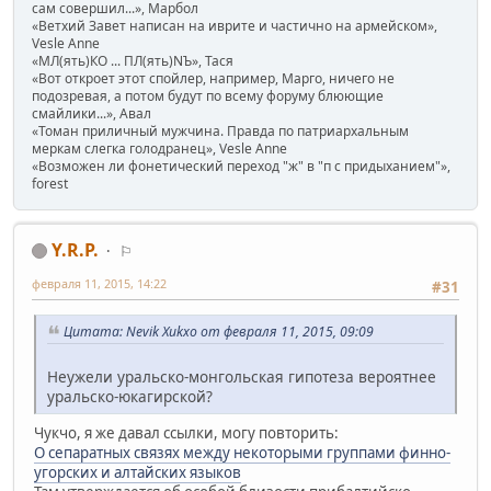
сам совершил...», Марбол
«Ветхий Завет написан на иврите и частично на армейском»,
Vesle Anne
«МЛ(ять)КО ... ПЛ(ять)NЪ», Тася
«Вот откроет этот спойлер, например, Марго, ничего не
подозревая, а потом будут по всему форуму блюющие
смайлики...», Авал
«Томан приличный мужчина. Правда по патриархальным
меркам слегка голодранец», Vesle Anne
«Возможен ли фонетический переход "ж" в "п с придыханием"»,
forest
Y.R.P.
⚐
февраля 11, 2015, 14:22
#31
Цитата: Nevik Xukxo от февраля 11, 2015, 09:09
Неужели уральско-монгольская гипотеза вероятнее
уральско-юкагирской?
Чукчо, я же давал ссылки, могу повторить:
О сепаратных связях между некоторыми группами финно-
угорских и алтайских языков