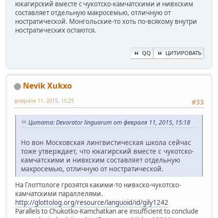
юкагирский вместе с чукотско-камчатскими и нивхским
составляет отдельную макросемью, отличную от
ностратической. Монгольские-то хоть по-всякому внутри
ностратических остаются.
QQ
ЦИТИРОВАТЬ
Nevik Xukxo
февраля 11, 2015, 15:25
#33
Цитата: Devorator linguarum от февраля 11, 2015, 15:18
Но вон Московская лингвистическая школа сейчас
тоже утверждает, что юкагирский вместе с чукотско-
камчатскими и нивхским составляет отдельную
макросемью, отличную от ностратической.
На Глоттологе грозятся какими-то нивхско-чукотско-
камчатскими параллелями.
http://glottolog.org/resource/languoid/id/gily1242
Parallels to Chukotko-Kamchatkan are insufficient to conclude