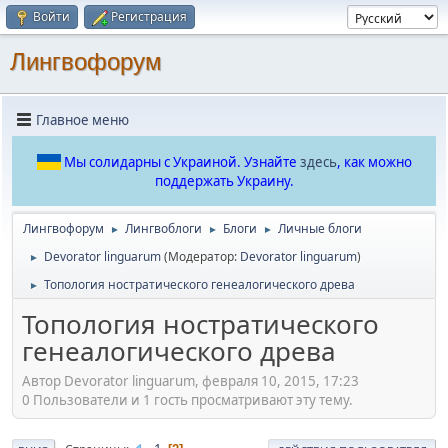
Войти
Регистрация
Лингвофорум
Главное меню
Мы солидарны с Украиной. Узнайте
здесь
, как можно
поддержать Украину.
Лингвофорум
Лингвоблоги
Блоги
Личные блоги
►
►
►
Devorator linguarum
(Модератор:
Devorator linguarum
)
►
Топология ностратического генеалогического древа
►
Топология ностратического
генеалогического древа
Автор Devorator linguarum, февраля 10, 2015, 17:23
0 Пользователи и 1 гость просматривают эту тему.