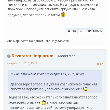
Там утверждается об особой близости прибалтийско-
финских и монгольских языков. Ну и заодно пермских и
тюркских. Попробуйте заценить аргументы. Я сначала
подумал, что это троллинг такой
QQ
ЦИТИРОВАТЬ
Два марксиста на одном Роге не уживутся.
Devorator linguarum
Moderator
февраля 11, 2015, 15:18
#32
Цитата: Nevik Xukxo от февраля 11, 2015, 09:09
Деворатору вопрос. Неужели уральско-монгольская
гипотеза вероятнее уральско-юкагирской?
Подозреваю, что окончательного ответа на этот вопрос
наука пока не имеет.
Но вон Московская
лингвистическая школа сейчас тоже утверждает, что