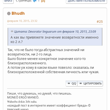
1
Страницы
2
ВНИЗ
ДЕЙСТВИЯ ПОЛЬЗОВАТЕЛЯ
Bhudh
февраля 10, 2015, 23:32
#25
Цитата: Devorator linguarum от февраля 10, 2015, 23:09
А как вы привяжете значение возвратности именно
ко 2 л.?
Так, что не было тогда абстрактных значений ни
возвратности, ни 2-го лица.
Было более-менее конкретное значение кого-то
близкорасположенного.
А потом уж кому в каком языке повезло: оказалась ли
близкорасположенной собственная личность или чужая.
QQ
ЦИТИРОВАТЬ
Пиши, что думаешь, но думай, что пишешь.
MONEŌ ERGŌ MANEŌ.
Waheeba dokin ʔebi naha.
«каждый пост в интернете имеет коэффициент бреда» ©
Невский чукчо