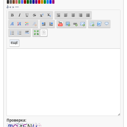
á
«
»
—
ЕЩЁ
Проверка: