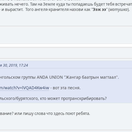
живать нечего. Там на Земле куда ты попадаешь будет тебя встречат
 и вырастит. Того ангеля-хранителя назови как "
Ээж ээ
" (
матушка
).
 30, 2019, 17:24
онгольском группы ANDA UNION "Жангар баатрын магтаал".
com/watch?v=lVQAD4Kw4iw
- вот эта песня.
ольского/бурятского, кто может протранскрибировать?
ание? или пишу слова что здесь поют ребята.