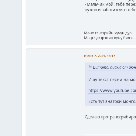
- Мальчик мой, тебе пере
нужно и заботитсяя о тебе
Мөнх тэнгэрийн хүчүн дүр...
Мөңгэ дээрэниң күжү билэ...
июня 7, 2021, 18:17
Цитата: huaxia от июня
Ищу текст песни на м
https://www.youtube.
Есть тут знатоки монг
Сделаю протранскрибиров