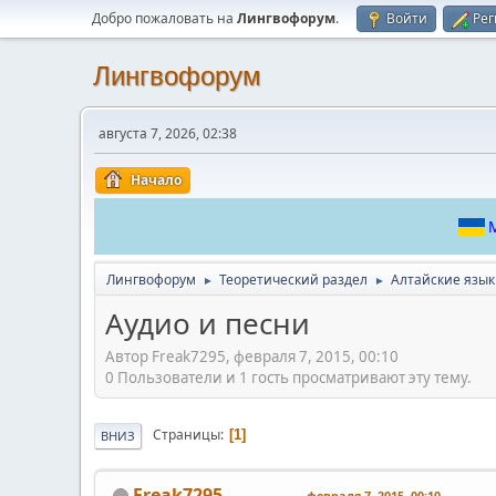
Добро пожаловать на
Лингвофорум
.
Войти
Рег
Лингвофорум
августа 7, 2026, 02:38
Начало
М
Лингвофорум
Теоретический раздел
Алтайские язы
►
►
Аудио и песни
Автор Freak7295, февраля 7, 2015, 00:10
0 Пользователи и 1 гость просматривают эту тему.
Страницы
1
ВНИЗ
Freak7295
февраля 7, 2015, 00:10