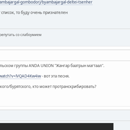
ambajargal-gombodorj/byambajargal-deltei-tsenher
т список, то буду очень признателен
репутать со слабоумием
ольском группы ANDA UNION "Жангар баатрын магтаал".
/watch?v=lVQAD4Kw4iw
- вот эта песня.
ского/бурятского, кто может протранскрибировать?