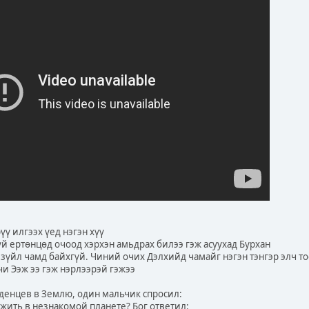
үү илгээх үед нэгэн хүү
гүй ертөнцөд очоод хэрхэн амьдрах билээ гэж асуухад Бурхан
ох зүйл чамд байхгүй. Чиний очих Дэлхийд чамайг нэгэн тэнгэр элч то
чи Ээж ээ гэж нэрлээрэй гэжээ
аденцев в Землю, один мальчик спросил:
у жить в незнакомой планете? Бог ответил: