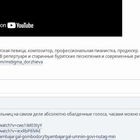
тская певица, композитор, профессиональная пианистка, продюсе
 В репертуаре и старинные бурятские песнопения и современные р
com/midigma_dorzhieva
льниц на самом деле абсолютно обалденные голоса, часами можно
/watch?v=cws1iM03tyY
watch?v=iexRbP8lVAE
ambajargal-gombodorj/byambajargal-umniin-govi-nutag-min