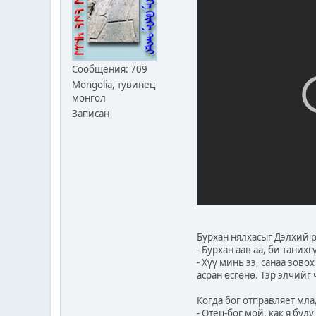
Сообщения: 709
Mongolia, тувинец
монгол
Записан
Бурхан нялхасыг Дэлхий р
- Бурхан аав аа, би таних
- Хүү минь ээ, санаа зов
асран өсгөнө. Тэр элчийг 
Когда бог отправляет мл
- Отец-бог мой, как я буд