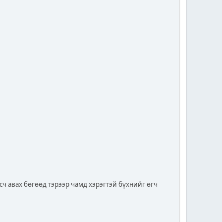
сч авах бөгөөд тэрээр чамд хэрэгтэй бүхнийг өгч