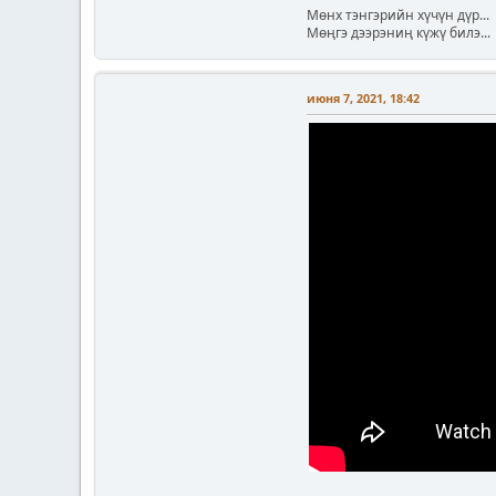
Мөнх тэнгэрийн хүчүн дүр...
Мөңгэ дээрэниң күжү билэ...
июня 7, 2021, 18:42