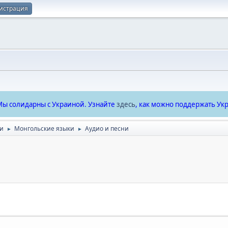
истрация
ы солидарны с Украиной. Узнайте
здесь
, как можно поддержать Укр
ки
Монгольские языки
Аудио и песни
►
►