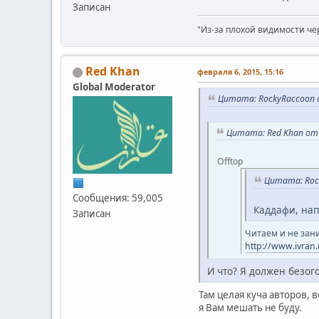
Записан
"Из-за плохой видимости че
Red Khan
февраля 6, 2015, 15:16
Global Moderator
Цитата: RockyRaccoon о
Цитата: Red Khan от 
Offtop
Цитата: Rock
Сообщения: 59,005
Каддафи, нап
Записан
Читаем и не зан
http://www.ivran
И что? Я должен безог
Там целая куча авторов,
я Вам мешать не буду.