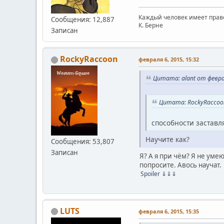
Каждый человек имеет право
Сообщения: 12,887
К. Берне
Записан
RockyRaccoon
февраля 6, 2015, 15:32
Цитата: alant от февра
Цитата: RockyRaccoon
способности заставл
Научите как?
Сообщения: 53,807
Записан
Я? А я при чём? Я не уме
попросите. Авось научат.
Spoiler
⇓⇓⇓
LUTS
февраля 6, 2015, 15:35