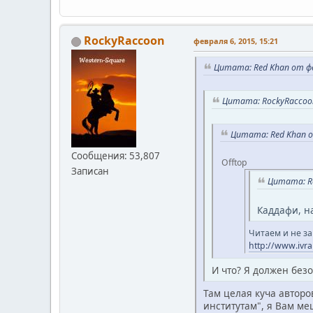
RockyRaccoon
февраля 6, 2015, 15:21
Цитата: Red Khan от фе
Цитата: RockyRaccoon
Цитата: Red Khan о
Сообщения: 53,807
Offtop
Записан
Цитата: Ro
Каддафи, на
Читаем и не з
http://www.ivr
И что? Я должен без
Там целая куча автор
институтам", я Вам ме