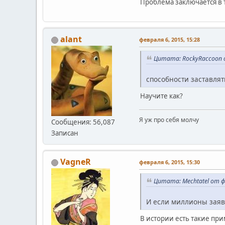
Проблема заключается в т
alant
февраля 6, 2015, 15:28
Цитата: RockyRaccoon о
способности заставлят
Научите как?
Я уж про себя молчу
Сообщения: 56,087
Записан
VagneR
февраля 6, 2015, 15:30
Цитата: Mechtatel от ф
И если миллионы заявя
В истории есть такие пр