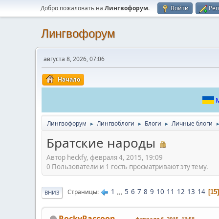
Добро пожаловать на
Лингвофорум
.
Войти
Рег
Лингвофорум
августа 8, 2026, 07:06
Начало
М
Лингвофорум
Лингвоблоги
Блоги
Личные блоги
►
►
►
Братские народы
Автор heckfy, февраля 4, 2015, 19:09
0 Пользователи и 1 гость просматривают эту тему.
1
...
5
6
7
8
9
10
11
12
13
14
Страницы
15
ВНИЗ
RockyRaccoon
февраля 6, 2015, 13:58