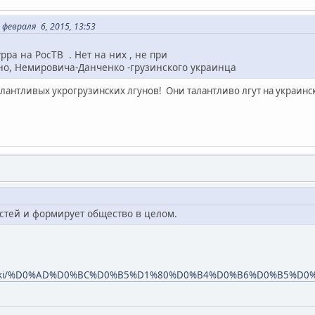
февраля 6, 2015, 13:53
рра на РосТВ . Нет на них , не при
но, Немировича-Данченко -грузинского украинца
талантливых укрогрузинских лгунов! Они талантливо лгут на украинск
тей и формирует общество в целом.
a.org/wiki/%D0%AD%D0%BC%D0%B5%D1%80%D0%B4%D0%B6%D0%B5