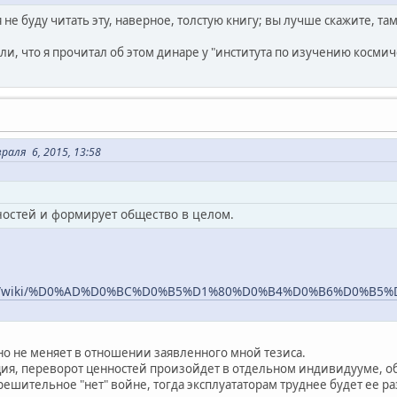
я не буду читать эту, наверное, толстую книгу; вы лучше скажите, т
ли, что я прочитал об этом динаре у "института по изучению космич
раля 6, 2015, 13:58
остей и формирует общество в целом.
ia.org/wiki/%D0%AD%D0%BC%D0%B5%D1%80%D0%B4%D0%B6%D0
о не меняет в отношении заявленного мной тезиса.
ия, переворот ценностей произойдет в отдельном индивидууме, о
ешительное "нет" войне, тогда эксплуататорам труднее будет ее ра