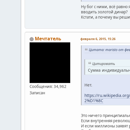
Ну бог с ними, всё равно 
вводить золотой динар?
Кстати, а почему вы реши
Мечтатель
февраля 6, 2015, 15:26
Цитата: maristo от фев
Цитировать
Сумма индивидуальн
Нет.
Сообщения: 34,962
Записан
https://ru.wikiped
2%D1%8C
Это ничего принципиальн
Если внутренняя революц
И если миллионы заявят р