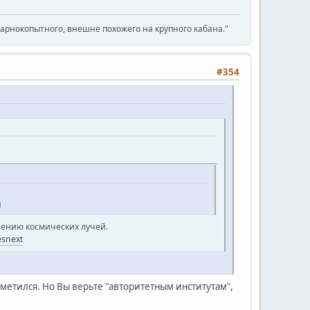
парнокопытного, внешне похожего на крупного кабана."
#354
и
чению космических лучей.
esnext
етился. Но Вы верьте "авторитетным институтам",