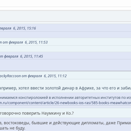
враля 6, 2015, 15:16
 от февраля 6, 2015, 11:53
т февраля 6, 2015, 11:45
ckyRaccoon от февраля 6, 2015, 11:12
пример, хотел ввести золотой динар в Африке, за что его и заби
анимаемся конспиролохией в исполнении авторитетных институтов по из
an.ru/component/content/article/26-newbooks-ios-ras/585-books-meawhatc
оговорочно поверить Наумкину и Ко.?
ов, востоковеды, бывшие и действующие дипломаты, даже Примак
шать не буду.