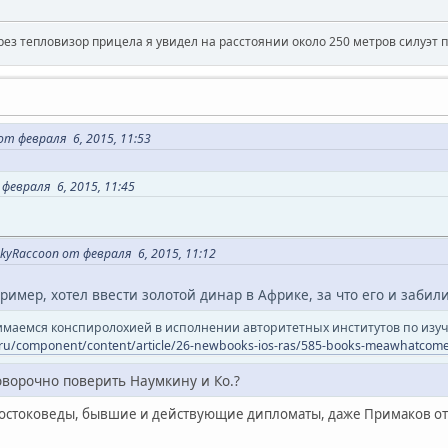
рез тепловизор прицела я увидел на расстоянии около 250 метров силуэт 
т февраля 6, 2015, 11:53
февраля 6, 2015, 11:45
yRaccoon от февраля 6, 2015, 11:12
ример, хотел ввести золотой динар в Африке, за что его и забил
имаемся конспиролохией в исполнении авторитетных институтов по изу
.ru/component/content/article/26-newbooks-ios-ras/585-books-meawhatcom
оворочно поверить Наумкину и Ко.?
 востоковеды, бывшие и действующие дипломаты, даже Примаков отм