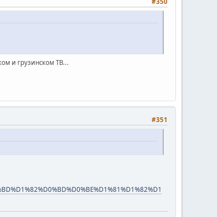
#350
ом и грузинском ТВ...
#351
%D0%BD%D1%82%D0%BD%D0%BE%D1%81%D1%82%D1