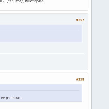
я ищет выхода, ищет врага.
#357
#358
 ее развязать.