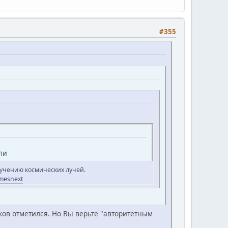
#355
ли
учению космических лучей.
omesnext
ов отметился. Но Вы верьте "авторитетным