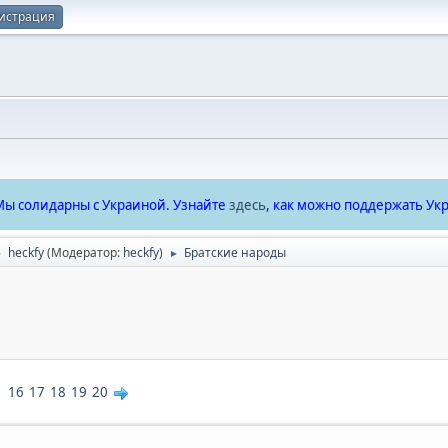
истрация
ы солидарны с Украиной. Узнайте
здесь
, как можно поддержать Укр
heckfy
(Модератор:
heckfy
)
Братские народы
►
►
16
17
18
19
20