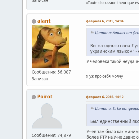
Записан
«Toute discussion theorique es
alant
февраля 6, 2015, 14:04
Цитата: Алалах от февр
Вы на одного пана Лутс
украинским языком" - о
У человека такой неудач
Сообщения: 56,087
Я уж про себя молчу
Записан
Poirot
февраля 6, 2015, 14:12
Цитата: Sirko от февра
Был единственный якоб
У--ев там было как миниму
Сообщения: 74,879
более РТР на У-не давно 