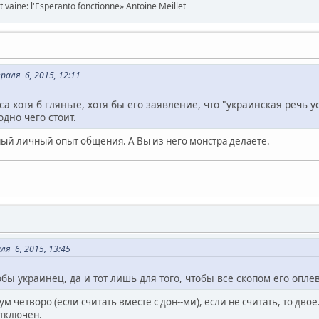
t vaine: l'Esperanto fonctionne» Antoine Mеillet
аля 6, 2015, 12:11
а хотя б гляньте, хотя бы его заявление, что "украинская речь у
дно чего стоит.
ный личный опыт общения. А Вы из него монстра делаете.
ля 6, 2015, 13:45
ы украинец, да и тот лишь для того, чтобы все скопом его опле
м четворо (если считать вместе с дон--ми), если не считать, то дво
отключен.