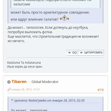
кельтские
может быть просто архитектурное совпадение.
или вдруг влияние галатов?
Да может... типология. Если дотянусь до ноутбука,
попробую выложить фотки.
Еще мыслится, что строительная традиция не возникает
из ничего.
QQ
ЦИТИРОВАТЬ
Katalunia Ta Askatasuna
Иши керек да кеси эрек.
Tibaren
Global Moderator
января 28, 2015, 15:31
#79
Цитата: Rashid Jawba от января 28, 2015, 02:30
Да может... типология.