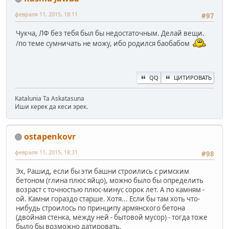
февраля 11, 2015, 18:11
#97
Чукча, ЛФ без тебя был бы недостаточным. Делай вещи.
/по теме сумничать не можу, ибо родился баобабом
QQ
ЦИТИРОВАТЬ
Katalunia Ta Askatasuna
Иши керек да кеси эрек.
ostapenkovr
февраля 11, 2015, 18:31
#98
Эх, Рашид, если бы эти башни строились с римским
бетоном (глина плюс яйцо), можно было бы определить
возраст с точностью плюс-минус сорок лет. А по камням -
ой. Камни гораздо старше. Хотя... Если бы там хоть что-
нибудь строилось по принципу армянского бетона
(двойная стенка, между ней - бытовой мусор) - тогда тоже
было бы возможно датировать.