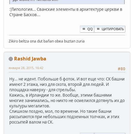
:)Типология... Сванские элементы в архитектуре церкви в
Стране Басков...
QQ
ЦИТИРОВАТЬ
Zikiro beltza ona dut bañan obea buztan zuria
Rashid Jawba
января 28, 2015, 16:42
#80
Ну... не идент. Побольше б фоток. И вот еще что: СК башни
имеют 2 этажа, низ для скота, второй для людей. И
площадка наверху - для стрельбы.
Кажись, в Ирландии то же. Вообще, этими башнями
многие занимались, но никто не осмелился дотянуть их до
культуры мегалитов.
Слишком поздно, мол, по времени. Но такие башни
рассыпаются при небольших подземных толчках, и этих
россыпей валом на СК.