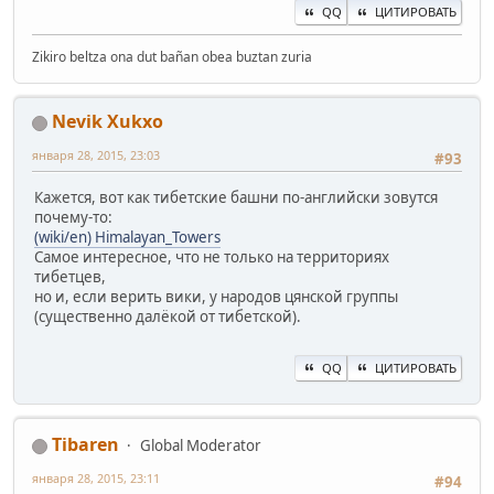
QQ
ЦИТИРОВАТЬ
Zikiro beltza ona dut bañan obea buztan zuria
Nevik Xukxo
января 28, 2015, 23:03
#93
Кажется, вот как тибетские башни по-английски зовутся
почему-то:
(wiki/en) Himalayan_Towers
Самое интересное, что не только на территориях
тибетцев,
но и, если верить вики, у народов цянской группы
(существенно далёкой от тибетской).
QQ
ЦИТИРОВАТЬ
Tibaren
Global Moderator
января 28, 2015, 23:11
#94