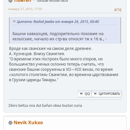
Tibaren
Global Moderator
января 27, 2015, 17:50
#76
Цитата: Rashid Jawba от января 26, 2015, 00:40
башни кавказцев, подозрительно похожие на
кельтские, начало их стр-ва относят тж к 16 в., -
Вроде как сванские на самом деле древнее.
А. Кузнецов. Внизу Сванетия.
"О времени этих построек было много споров, но
большинство ученых склонно теперь считать, что
сванские башни сооружены в XII—XIII веках, по время
«золотого столетия» Сванетии, во времена царствования
в Грузии царицы Тамары."
QQ
ЦИТИРОВАТЬ
Zikiro beltza ona dut bañan obea buztan zuria
Nevik Xukxo