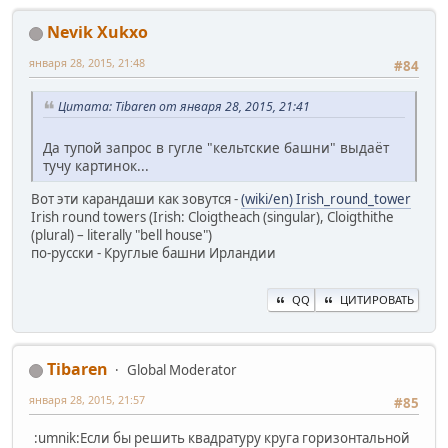
Nevik Xukxo
января 28, 2015, 21:48
#84
Цитата: Tibaren от января 28, 2015, 21:41
Да тупой запрос в гугле "кельтские башни" выдаёт
тучу картинок...
Вот эти карандаши как зовутся -
(wiki/en) Irish_round_tower
Irish round towers (Irish: Cloigtheach (singular), Cloigthithe
(plural) – literally "bell house")
по-русски - Круглые башни Ирландии
QQ
ЦИТИРОВАТЬ
Tibaren
Global Moderator
января 28, 2015, 21:57
#85
:umnik:Если бы решить квадратуру круга горизонтальной