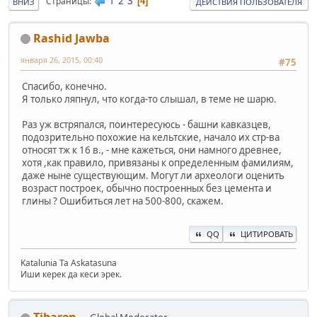
1
2
3
Страницы
4
ВНИЗ
ДЕЙСТВИЯ ПОЛЬЗОВАТЕЛЯ
Rashid Jawba
января 26, 2015, 00:40
#75
Спасибо, конечно.
Я только ляпнул, что когда-то слышал, в теме не шарю.
Раз уж встряпался, поинтересуюсь - башни кавказцев,
подозрительно похожие на кельтские, начало их стр-ва
относят тж к 16 в., - мне кажеться, они намного древнее,
хотя ,как правило, привязаны к определенным фамилиям,
даже ныне существующим. Могут ли археологи оценить
возраст построек, обычно построенных без цемента и
глины ? Ошибиться лет на 500-800, скажем.
QQ
ЦИТИРОВАТЬ
Katalunia Ta Askatasuna
Иши керек да кеси эрек.