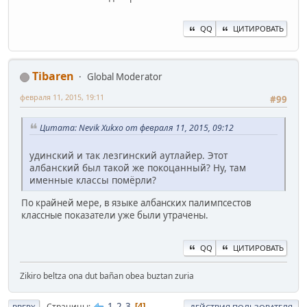
QQ
ЦИТИРОВАТЬ
Tibaren
Global Moderator
февраля 11, 2015, 19:11
#99
Цитата: Nevik Xukxo от февраля 11, 2015, 09:12
удинский и так лезгинский аутлайер. Этот
албанский был такой же покоцанный? Ну, там
именные классы помёрли?
По крайней мере, в языке албанских палимпсестов
классные показатели уже были утрачены.
QQ
ЦИТИРОВАТЬ
Zikiro beltza ona dut bañan obea buztan zuria
1
2
3
Страницы
4