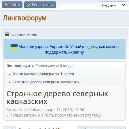
Войти
Регистрация
Лингвофорум
Главное меню
Мы солидарны с Украиной. Узнайте
здесь
, как можно
поддержать Украину.
Лингвофорум
Теоретический раздел
►
Языки Кавказа
(Модератор:
Tibaren
)
►
Странное дерево северных кавказских
►
Странное дерево северных
кавказских
Автор Nevik Xukxo, января 11, 2015, 18:56
0 Пользователи и 1 гость просматривают эту тему.