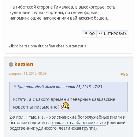
На тибетской стороне Гималаев, в высокогорье, есть
культовые ступы - чортены, по своей форме
напоминающие наконечники вайнахских башен...
QQ
ЦИТИРОВАТЬ
Zikiro beltza ona dut bañan obea buztan zuria
kassian
февраля 11, 2015, 09:09
#95
Цитата: Nevik Xukxo от января 25, 2015, 17:23
Кстати, а с какого времени северные кавказские
известны письменно?
2-я пол. 1 тыс. н.э. -- христианские богослужебные книги и
бытовые надписи на
кавказско-албанском языке
(близкий
родственник удинского, лезгинская группа).