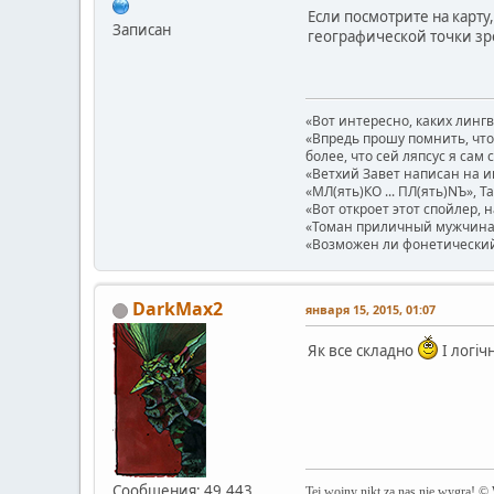
Если посмотрите на карту,
Записан
географической точки зр
«Вот интересно, каких линг
«Впредь прошу помнить, что 
более, что сей ляпсус я сам 
«Ветхий Завет написан на и
«МЛ(ять)КО ... ПЛ(ять)NЪ», Т
«Вот откроет этот спойлер, 
«Томан приличный мужчина.
«Возможен ли фонетический п
DarkMax2
января 15, 2015, 01:07
Як все складно
І логіч
Сообщения: 49,443
Tej wojny nikt za nas nie wygra! ©