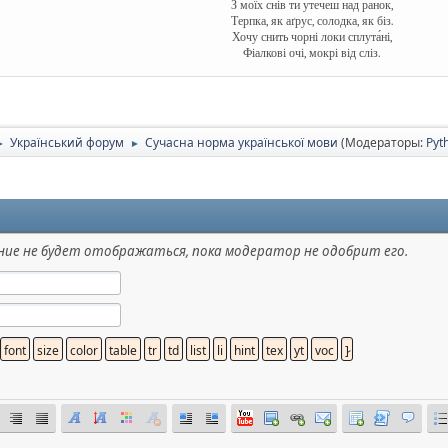
З моїх снів ти утечеш над ранок,
Терпка, як аґрус, солодка, як біз.
Хочу снить чорні локи сплута́ні,
Фіалкові очі, мокрі від сліз.
Український форум
Сучасна норма української мови
(Модераторы:
Pyt
►
►
ие не будет отображаться, пока модератор не одобрит его.