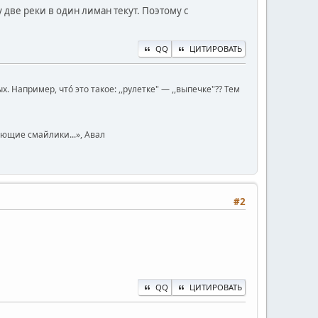
у две реки в один лиман текут. Поэтому с
QQ
ЦИТИРОВАТЬ
Например, чтó это такое: ,,рулетке" — ,,выпечке"?? Тем
юющие смайлики...», Авал
#2
QQ
ЦИТИРОВАТЬ