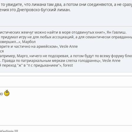
 то увидите, что лимана там два, а потом они соединяются, а не сраз
ения это Днепровско-Бугский лиман.
вистических жемчуг можно найти в море отодвинутых книг», Ян Гавлиш.
придумал игру не для любых ассоциаций, а для семантически оправданных. 
совершил...», Марбол
врите и частично на армейском», Vesle Anne
ася
например, Марго, ничего не подозревая, а потом будут по всему форуму бл
 Правда по патриархальным меркам слегка голодранец», Vesle Anne
ереход "ж" в "п с придыханием"», forest
но
 Wiedźmin III