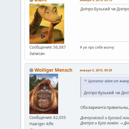
Дніпро-Бузький чи Дніпр
Сообщения: 56,087
Я уж про себя молчу
Записан
Wolliger Mensch
января 5, 2015, 09:29
Цитата: alant от январ
Дніпро-Бузький чи Дні
Оба варианта правильны,
Сообщения: 62,055
Днепровский и Бугский ли
Днепра и Буга лиман → Дн
Haariger Affe