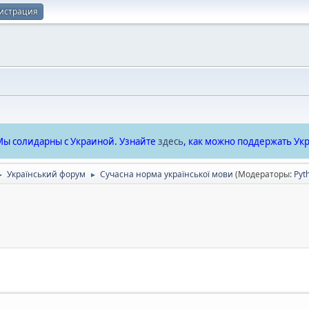
истрация
ы солидарны с Украиной. Узнайте
здесь
, как можно поддержать Укр
Український форум
Сучасна норма української мови
(Модераторы:
Pyt
►
►