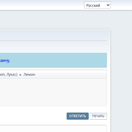
аину.
hon
,
Лукас
)
Лиман
►
ОТВЕТИТЬ
ПЕЧАТЬ