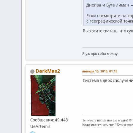
Днепра и Буга лиман →
Если посмотрите на кар
с географической точк
Вы хотите сказать, что с
Я уж про себя молчу
DarkMax2
января 15, 2015, 01:15
Система з двох сполучени
Сообщения: 49,443
Tej wojny nikt za nas nie wygra! ©
Коли зчинять лемент: "Хто ж зна
UeArtemis