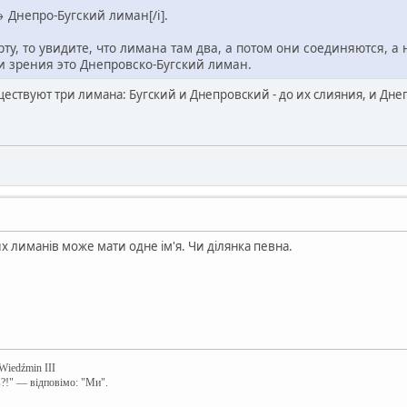
 Днепро-Бугский лиман[/i].
ту, то увидите, что лимана там два, а потом они соединяются, а 
и зрения это Днепровско-Бугский лиман.
уществуют три лимана: Бугский и Днепровский - до их слияния, и Дне
х лиманів може мати одне ім'я. Чи ділянка певна.
 Wiedźmin III
в?!" — відповімо: "Ми".