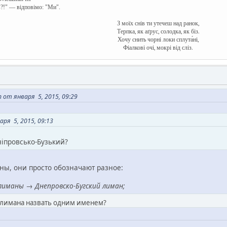
в?!" — відповімо: "Ми".
З моїх снів ти утечеш над ранок,
Терпка, як аґрус, солодка, як біз.
Хочу снить чорні локи сплута́ні,
Фіалкові очі, мокрі від сліз.
 от января 5, 2015, 09:29
ря 5, 2015, 09:13
ніпровсько-Бузький?
ны, они просто обозначают разное:
 лиманы → Днепровско-Бугский лиман;
х лимана назвать одним именем?