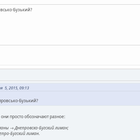
овсько-Бузький?
я 5, 2015, 09:13
провсько-Бузький?
 они просто обозначают разное:
маны → Днепровско-Бугский лиман;
епро-Бугский лиман
.