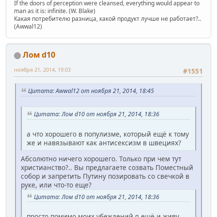
If the doors of perception were cleansed, everything would appear to
man as it is: infinite. (W. Blake)
Какая потребителю разница, какой продукт лучше не работает?..
(Awwal12)
Лом d10
ноября 21, 2014, 19:03
#1551
Цитата: Awwal12 от ноября 21, 2014, 18:45
Цитата: Лом d10 от ноября 21, 2014, 18:36
а что хорошего в популизме, который ещё к тому
же и навязывают как антисексизм в швециях?
Абсолютно ничего хорошего. Только при чем тут
христианство?.. Вы предлагаете созвать Поместный
собор и запретить Путину позировать со свечкой в
руке, или что-то еще?
Цитата: Лом d10 от ноября 21, 2014, 18:36
просто помимо моих убеждений я ещё и живу