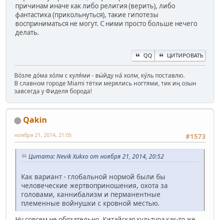
причинам иначе как либо религия (верить), либо
фантастика (прикольнуться), такие гипотезы
восприниматься не могут. С ними просто больше нечего
делать.
QQ
ЦИТИРОВАТЬ
Во́зле до́ма хо́лм с куля́ми - вы́йду на́ холм, ку́ль поставлю.
В славном городе Miami тётки мерялись ногтями, тик иң озын
завсегда у Фиделя борода!
Qakin
ноября 21, 2014, 21:05
#1573
Цитата: Nevik Xukxo от ноября 21, 2014, 20:52
Как вариант - глобальной нормой были бы
человеческие жертвоприношения, охота за
головами, каннибализм и перманентные
племенные войнушки с кровной местью.
Ну совсем не обязательно. Китайская культура как-то же