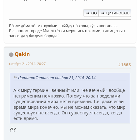
QQ
ЦИТИРОВАТЬ
Во́зле до́ма хо́лм с куля́ми - вы́йду на́ холм, ку́ль поставлю.
В славном городе Miami тётки мерялись ногтями, тик иң озын
завсегда у Фиделя борода!
Qakin
ноября 21, 2014, 20:27
#1563
Цитата: Toman от ноября 21, 2014, 20:14
А к миру термин "вечный" или "не вечный" вообще
неприменим немножко. Потому что за пределами
существования мира нет и времени. Т.е. даже если
время мира конечно, мы не можем сказать, что мир
существует не всегда. Он существует всегда, когда
есть время.
угу.