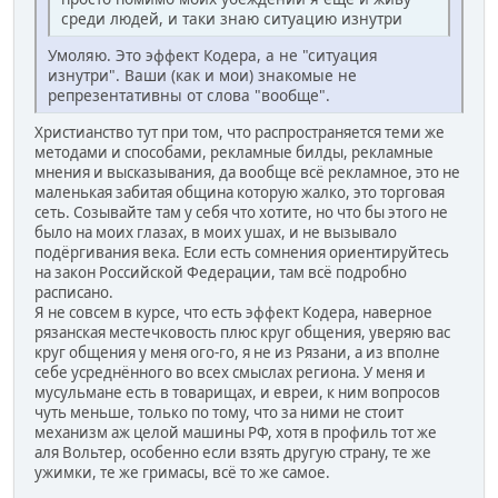
среди людей, и таки знаю ситуацию изнутри
Умоляю. Это эффект Кодера, а не "ситуация
изнутри". Ваши (как и мои) знакомые не
репрезентативны от слова "вообще".
Христианство тут при том, что распространяется теми же
методами и способами, рекламные билды, рекламные
мнения и высказывания, да вообще всё рекламное, это не
маленькая забитая община которую жалко, это торговая
сеть. Созывайте там у себя что хотите, но что бы этого не
было на моих глазах, в моих ушах, и не вызывало
подёргивания века. Если есть сомнения ориентируйтесь
на закон Российской Федерации, там всё подробно
расписано.
Я не совсем в курсе, что есть эффект Кодера, наверное
рязанская местечковость плюс круг общения, уверяю вас
круг общения у меня ого-го, я не из Рязани, а из вполне
себе усреднённого во всех смыслах региона. У меня и
мусульмане есть в товарищах, и евреи, к ним вопросов
чуть меньше, только по тому, что за ними не стоит
механизм аж целой машины РФ, хотя в профиль тот же
аля Вольтер, особенно если взять другую страну, те же
ужимки, те же гримасы, всё то же самое.