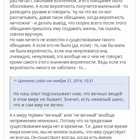
рассчитал с законами Вселенной, и его обещание было
обосновано. А если вероятность получится маленькой - то
разводить руками и говорить "ну на что же он мог
рассчитывать, давая такое обещание, когда вероятность
ничтожна" - и делать вывод, что скорее всего после этого
обещания пришлось ему создавать жизнь, так сказать,
совсем вручную.
Но нам ничего не известно о существовании такого
обещания. А если его не было (да, если) - то, как бы мала
ни была вероятность, если она ненулевая (а она,
очевидно, ненулевая), это вообще ни о чём не говорит,
кроме самого этого значения вероятности. Ведь если эта
вероятность никого не заботила - то...
Цитата: Lodur от ноября 21, 2014, 10:31
Но наш опыт подсказывает нам, что вечных вещей
в этом мире не бывает. Значит, есть немалый шанс,
что и сам мир не вечен.
А к миру термин "вечный" или "не вечный" вообще
неприменим немножко. Потому что за пределами
существования мира нет и времени. Т.е. даже если время
мира конечно, мы не можем сказать, что мир существует
не всегда. Он существует всегда, когда есть время.