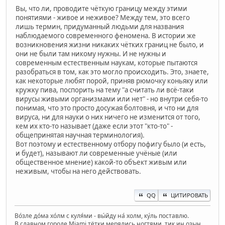
Вы, что ли, проводите чёткую границу между этими
понятиями - живое и неживое? Между тем, это всего
лишь термин, придуманный людьми для названия
наблюдаемого современного феномена. В истории же
возникновения жизни никаких чётких границ не было, и
они не были там никому нужны. И не нужны и
современным естественным наукам, которые пытаются
разобраться в том, как это могло происходить. Это, знаете,
как некоторые любят порой, приняв рюмочку коньяку или
кружку пива, поспорить на тему "а считать ли всё-таки
вирусы живыми организмами или нет" - но внутри себя-то
понимая, что это просто досужая болтовня, и что ни для
вируса, ни для науки о них ничего не изменится от того,
кем их кто-то называет (даже если этот "кто-то" -
общепринятая научная терминология).
Вот поэтому и естественному отбору пофигу было (и есть,
и будет), называют ли современные учёные (или
общественное мнение) какой-то объект живым или
неживым, чтобы на него действовать.
QQ
ЦИТИРОВАТЬ
Во́зле до́ма хо́лм с куля́ми - вы́йду на́ холм, ку́ль поставлю.
В славном городе Miami тётки мерялись ногтями, тик иң озын