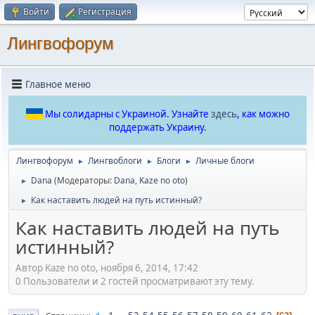
Войти
Регистрация
Лингвофорум
Главное меню
Мы солидарны с Украиной. Узнайте
здесь
, как можно
поддержать Украину.
Лингвофорум
Лингвоблоги
Блоги
Личные блоги
►
►
►
Dana
(Модераторы:
Dana
,
Kaze no oto
)
►
Как наставить людей на путь истинный?
►
Как наставить людей на путь
истинный?
Автор Kaze no oto, ноября 6, 2014, 17:42
0 Пользователи и 2 гостей просматривают эту тему.