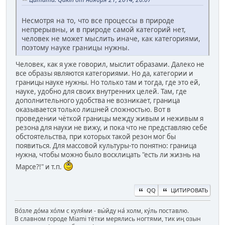
Несмотря на то, что все процессы в природе
непрерывны, и в природе самой категорий нет,
человек не может мыслить иначе, как категориями,
поэтому науке границы нужны.
Человек, как я уже говорил, мыслит образами. Далеко не
все образы являются категориями. Но да, категории и
границы науке нужны. Но только там и тогда, где это ей,
науке, удобно для своих внутренних целей. Там, где
дополнительного удобства не возникает, граница
оказывается только лишней сложностью. Вот в
проведении чёткой границы между живым и неживым я
резона для науки не вижу, и пока что не представляю себе
обстоятельства, при которых такой резон мог бы
появиться. Для массовой культуры-то понятно: граница
нужна, чтобы можно было восклицать "есть ли жизнь на
Марсе?!" и т.п.
QQ
ЦИТИРОВАТЬ
Во́зле до́ма хо́лм с куля́ми - вы́йду на́ холм, ку́ль поставлю.
В славном городе Miami тётки мерялись ногтями, тик иң озын