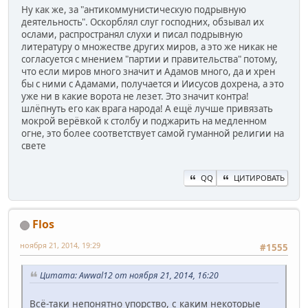
Ну как же, за "антикоммунистическую подрывную
деятельность". Оскорблял слуг господних, обзывал их
ослами, распространял слухи и писал подрывную
литературу о множестве других миров, а это же никак не
согласуется с мнением "партии и правительства" потому,
что если миров много значит и Адамов много, да и хрен
бы с ними с Адамами, получается и Иисусов дохрена, а это
уже ни в какие ворота не лезет. Это значит контра!
шлёпнуть его как врага народа! А ещё лучше привязать
мокрой верёвкой к столбу и поджарить на медленном
огне, это более соответствует самой гуманной религии на
свете
QQ
ЦИТИРОВАТЬ
Flos
ноября 21, 2014, 19:29
#1555
Цитата: Awwal12 от ноября 21, 2014, 16:20
Всё-таки непонятно упорство, с каким некоторые