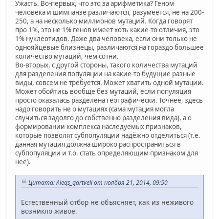
Ужасть. Во-первых, что это за арифметика? Геном
человека и шимпанзе различаются, разумеется, не на 200-
250, а на несколько миллионов мутаций. Когда говорят
про 1%, это не 1% генов имеет хоть какие-то отличия, это
1% нуклеотидов. Даже два человека, если они только не
однояйцевые близнецы, различаются на гораздо большее
количество мутаций, чем сотни.
Во-вторых, с другой стороны, такого количества мутаций
для разделения популяции на какие-то будущие разные
виды, совсем не требуется. Может хватить одной мутации.
Может обойтись вообще без мутаций, если популяция
просто оказалась разделена географически. Точнее, здесь
надо говорить не о мутациях (сама мутация могла
случиться задолго до собственно разделения вида), а о
формировании комплекса наследуемых признаков,
которые позволят субпопуляции надёжно отделиться (т.е.
данная мутация должна широко распространиться в
субпопуляции и т.о. стать определяющим признаком для
неё).
Цитата: Aleqs_qartveli от ноября 21, 2014, 09:50
Естественный отбор не объясняет, как из неживого
возникло живое.