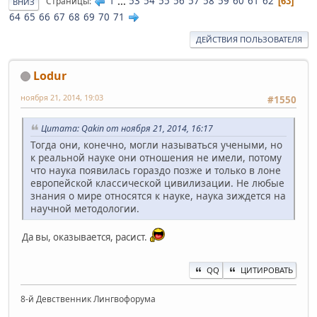
1
...
53
54
55
56
57
58
59
60
61
62
Страницы
63
ВНИЗ
64
65
66
67
68
69
70
71
ДЕЙСТВИЯ ПОЛЬЗОВАТЕЛЯ
Lodur
ноября 21, 2014, 19:03
#1550
Цитата: Qakin от ноября 21, 2014, 16:17
Тогда они, конечно, могли называться учеными, но
к реальной науке они отношения не имели, потому
что наука появилась гораздо позже и только в лоне
европейской классической цивилизации. Не любые
знания о мире относятся к науке, наука зиждется на
научной методологии.
Да вы, оказывается, расист.
QQ
ЦИТИРОВАТЬ
8-й Девственник Лингвофорума