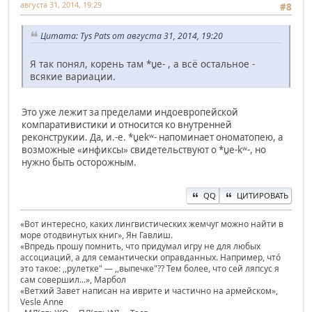
августа 31, 2014, 19:29
#8
Цитата: Tys Pats от августа 31, 2014, 19:20
Я так понял, корень там *u̯e- , а всё остальное -
всякие вариации.
Это уже лежит за пределами индоевропейской
компаративистики и относится ко внутренней
реконструкии. Да, и.-е. *u̯ekʷ- напоминает ономатопею, а
возможные «инфиксы» свидетельствуют о *u̯e-kʷ-, но
нужно быть осторожным.
QQ
ЦИТИРОВАТЬ
«Вот интересно, каких лингвистических жемчуг можно найти в
море отодвинутых книг», Ян Гавлиш.
«Впредь прошу помнить, что придумал игру не для любых
ассоциаций, а для семантически оправданных. Например, чтó
это такое: ,,рулетке" — ,,выпечке"?? Тем более, что сей ляпсус я
сам совершил...», Марбол
«Ветхий Завет написан на иврите и частично на армейском»,
Vesle Anne