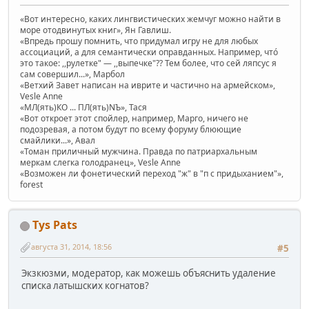
«Вот интересно, каких лингвистических жемчуг можно найти в
море отодвинутых книг», Ян Гавлиш.
«Впредь прошу помнить, что придумал игру не для любых
ассоциаций, а для семантически оправданных. Например, чтó
это такое: ,,рулетке" — ,,выпечке"?? Тем более, что сей ляпсус я
сам совершил...», Марбол
«Ветхий Завет написан на иврите и частично на армейском»,
Vesle Anne
«МЛ(ять)КО ... ПЛ(ять)NЪ», Тася
«Вот откроет этот спойлер, например, Марго, ничего не
подозревая, а потом будут по всему форуму блюющие
смайлики...», Авал
«Томан приличный мужчина. Правда по патриархальным
меркам слегка голодранец», Vesle Anne
«Возможен ли фонетический переход "ж" в "п с придыханием"»,
forest
Tys Pats
августа 31, 2014, 18:56
#5
Экзкюзми, модератор, как можешь объяснить удаление
списка латышских когнатов?