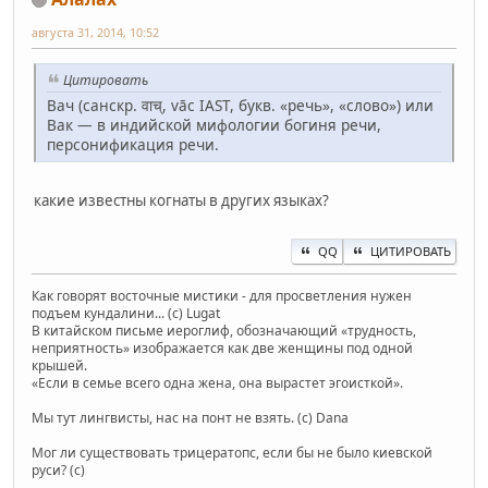
августа 31, 2014, 10:52
Цитировать
Вач (санскр. वाच्, vāc IAST, букв. «речь», «слово») или
Вак — в индийской мифологии богиня речи,
персонификация речи.
какие известны когнаты в других языках?
QQ
ЦИТИРОВАТЬ
Как говорят восточные мистики - для просветления нужен
подъем кундалини... (с) Lugat
В китайском письме иероглиф, обозначающий «трудность,
неприятность» изображается как две женщины под одной
крышей.
«Если в семье всего одна жена, она вырастет эгоисткой».
Мы тут лингвисты, нас на понт не взять. (с) Dana
Мог ли существовать трицератопс, если бы не было киевской
руси? (с)