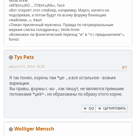
Vesle Anne
«МЛ(ять)КО ... ПЛ(ять)NЪ», Тася
«Вот откроет этот спойлер, например, Марго, ничего не
подозревая, а потом будут по всему форуму блюющие
смайлики...», Авал
«Томан приличный мужчина. Правда по патриархальным
меркам слегка голодранец», Vesle Anne
«Возможен ли фонетический переход "ж" в "п с придыханием"»,
forest
Tys Pats
августа 31, 2014, 19:20
#7
Я так понял, корень там *u̯e- , а всё остальное - всякие
вариации.
Вы правы, формы с -au- , как пишут, не являются прямыми
потомками *u̯ekʷ-, но образованы по образу этого корня.
QQ
ЦИТИРОВАТЬ
Wolliger Mensch