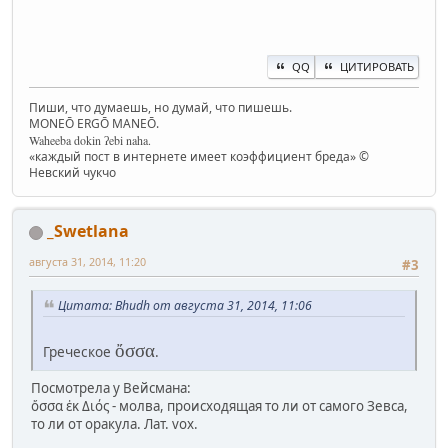
QQ
ЦИТИРОВАТЬ
Пиши, что думаешь, но думай, что пишешь.
MONEŌ ERGŌ MANEŌ.
Waheeba dokin ʔebi naha.
«каждый пост в интернете имеет коэффициент бреда» ©
Невский чукчо
_Swetlana
августа 31, 2014, 11:20
#3
Цитата: Bhudh от августа 31, 2014, 11:06
ὄσσα
Греческое
.
Посмотрела у Вейсмана:
ὄσσα ἐκ Διός - молва, происходящая то ли от самого Зевса,
то ли от оракула. Лат. vox.