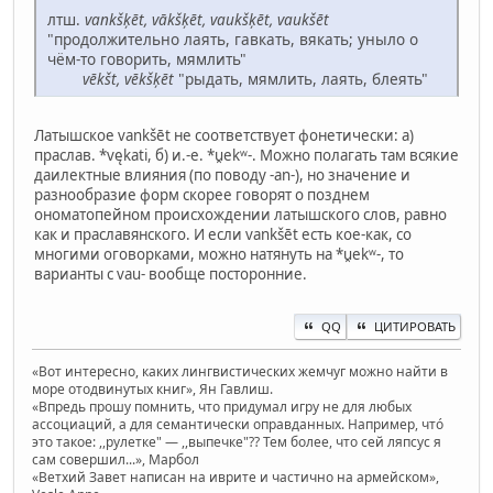
лтш.
vankšķēt, vākšķēt, vaukšķēt, vaukšēt
"продолжительно лаять, гавкать, вякать; уныло о
чём-то говорить, мямлить"
vēkšt, vēkšķēt
"рыдать, мямлить, лаять, блеять"
Латышское vankšēt не соответствует фонетически: а)
праслав. *vękati, б) и.-е. *u̯ekʷ-. Можно полагать там всякие
даилектные влияния (по поводу -an-), но значение и
разнообразие форм скорее говорят о позднем
ономатопейном происхождении латышского слов, равно
как и праславянского. И если vankšēt есть кое-как, со
многими оговорками, можно натянуть на *u̯ekʷ-, то
варианты с vau- вообще посторонние.
QQ
ЦИТИРОВАТЬ
«Вот интересно, каких лингвистических жемчуг можно найти в
море отодвинутых книг», Ян Гавлиш.
«Впредь прошу помнить, что придумал игру не для любых
ассоциаций, а для семантически оправданных. Например, чтó
это такое: ,,рулетке" — ,,выпечке"?? Тем более, что сей ляпсус я
сам совершил...», Марбол
«Ветхий Завет написан на иврите и частично на армейском»,