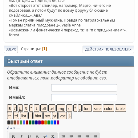
«МЛ(ять)КО ... ПЛ(ять)NЪ», Тася
«Вот откроет этот спойлер, например, Марго, ничего не
подозревая, а потом будут по всему форуму блюющие
смайлики...», Авал
«Томан приличный мужчина. Правда по патриархальным
меркам слегка голодранец», Vesle Anne
«Возможен ли фонетический переход "ж" в "п с придыханием"»,
forest
Страницы
1
ВВЕРХ
ДЕЙСТВИЯ ПОЛЬЗОВАТЕЛЯ
Быстрый ответ
Обратите внимание: данное сообщение не будет
отображаться, пока модератор не одобрит его.
Имя:
Имейл:
á
«
»
—