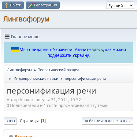
Войти
Регистрация
Лингвофорум
Главное меню
Мы солидарны с Украиной. Узнайте
здесь
, как можно
поддержать Украину.
Лингвофорум
Теоретический раздел
►
Индоевропейские языки
персонификация речи
►
►
персонификация речи
Автор Алалах, августа 31, 2014, 10:52
0 Пользователи и 1 гость просматривают эту тему.
Страницы
1
ВНИЗ
ДЕЙСТВИЯ ПОЛЬЗОВАТЕЛЯ
Алалах