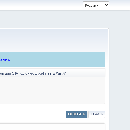
аину.
ор для CJK-подібних шрифтів під Win7?
ОТВЕТИТЬ
ПЕЧАТЬ