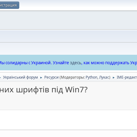
истрация
ы солидарны с Украиной. Узнайте
здесь
, как можно поддержать Укр
Український форум
Ресурси
(Модераторы:
Python
,
Лукас
)
IME-редакт
►
►
►
бних шрифтів під Win7?