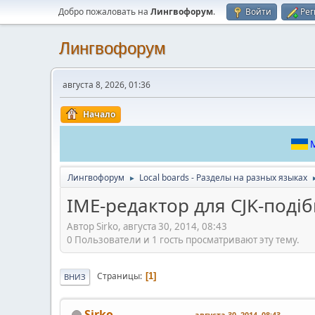
Добро пожаловать на
Лингвофорум
.
Войти
Рег
Лингвофорум
августа 8, 2026, 01:36
Начало
М
Лингвофорум
Local boards - Разделы на разных языках
►
IME-редактор для CJK-поді
Автор Sirko, августа 30, 2014, 08:43
0 Пользователи и 1 гость просматривают эту тему.
Страницы
1
ВНИЗ
Sirko
августа 30, 2014, 08:43