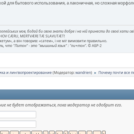
кой для бытового использования, а лаконичная, но сложная морфол
опейських мов, бодай би свою знати добре і на ній принести до своєї хати св
AHOV CÆRU, MERTVÆRI TÆ SLAVUTÆT!
етум», а він говорив: «сатем», і не міг вимовити правильно.
, что "Питон" - это "мышиный язык" : "пи+тон".
© АБР-2
ика и лингвопроектирование
(Модератор:
wandrien
)
Почему почти все п
►
ие не будет отображаться, пока модератор не одобрит его.