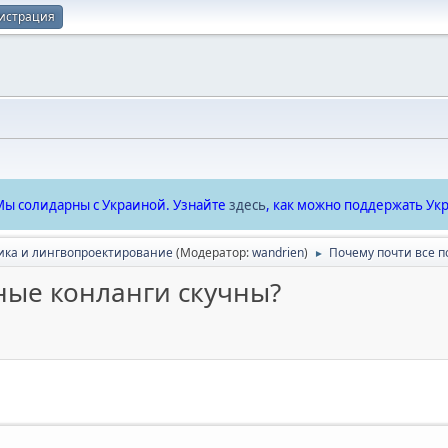
истрация
ы солидарны с Украиной. Узнайте
здесь
, как можно поддержать Укр
ика и лингвопроектирование
(Модератор:
wandrien
)
Почему почти все п
►
ные конланги скучны?