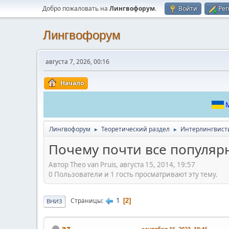
Добро пожаловать на
Лингвофорум
.
Войти
Рег
Лингвофорум
августа 7, 2026, 00:16
Начало
М
Лингвофорум
Теоретический раздел
Интерлингвист
►
►
Почему почти все популяр
Автор Theo van Pruis, августа 15, 2014, 19:57
0 Пользователи и 1 гость просматривают эту тему.
1
Страницы
2
ВНИЗ
az-
сентября 16, 2023, 19:46