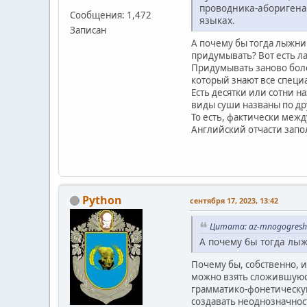
проводника-аборигена
Сообщения: 1,472
языках.
Записан
А почему бы тогда лыжни
придумывать? Вот есть ла
Придумывать заново более
который знают все специа
Есть десятки или сотни н
виды суши названы по др
То есть, фактически межд
Английский отчасти запол
Python
сентября 17, 2023, 13:42
Цитата: az-mnogogreshn
А почему бы тогда лы
Почему бы, собственно, 
можно взять сложившуюся
грамматико-фонетическую
создавать неоднозначнос