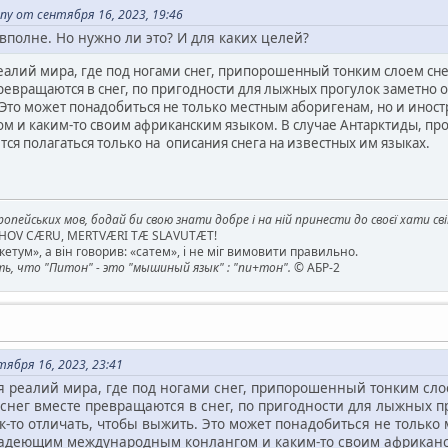
y от сентября 16, 2023, 19:46
 вполне. Но нужно ли это? И для каких целей?
алий мира, где под ногами снег, припорошенный тонким слоем снега
 превращаются в снег, по пригодности для лыжных прогулок заметно о
 Это может понадобиться не только местным аборигенам, но и ин
 и каким-то своим африканским языком. В случае Антарктиды, пр
ся полагаться только на описания снега на известных им языках.
опейських мов, бодай би свою знати добре і на ній принести до своєї хати св
AHOV CÆRU, MERTVÆRI TÆ SLAVUTÆT!
етум», а він говорив: «сатем», і не міг вимовити правильно.
, что "Питон" - это "мышиный язык" : "пи+тон".
© АБР-2
ября 16, 2023, 23:41
 реалий мира, где под ногами снег, припорошенный тонким слое
 и снег вместе превращаются в снег, по пригодности для лыжных
ак-то отличать, чтобы выжить. Это может понадобиться не тольк
адеющим международным конлангом и каким-то своим африканск