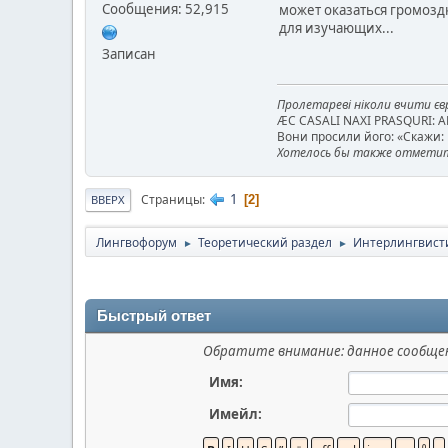
Сообщения: 52,915
может оказаться громозд
для изучающих...
Записан
Пролетареві ніколи вчити євр
ÆC CASALI NAXI PRASQURI: 
Вони просили його: «Скажи: к
Хотелось бы также отметить
1
Страницы
2
ВВЕРХ
Лингвофорум
Теоретический раздел
Интерлингвист
►
►
Быстрый ответ
Обратите внимание: данное сообщен
Имя:
Имейл: