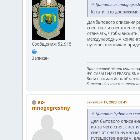
Цитата: az-mnogogreshn
Кстати, это достижимо
Для бытового описания ре
снег, снег и снег вместе
отличать, чтобы выжить.
международным конлангом
Сообщения: 52,915
путешественникам придет
Записан
Пролетареві ніколи вчити євр
ÆC CASALI NAXI PRASQURI: 
Вони просили його: «Скажи: к
Хотелось бы также отметить
az-
сентября 17, 2023, 08:41
mnogogreshny
Цитата: Python от сент
Для бытового описания
из-за чего снег, снег
снег от снега нужно к
путешественникам, вл