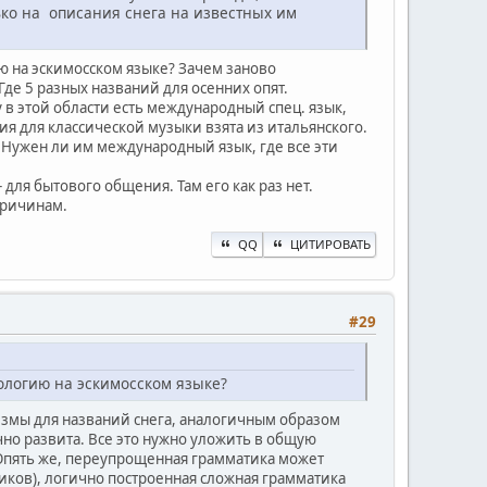
ько на описания снега на известных им
 на эскимосском языке? Зачем заново
Где 5 разных названий для осенних опят.
у в этой области есть международный спец. язык,
ия для классической музыки взята из итальянского.
т. Нужен ли им международный язык, где все эти
 для бытового общения. Там его как раз нет.
причинам.
QQ
ЦИТИРОВАТЬ
#29
ологию на эскимосском языке?
измы для названий снега, аналогичным образом
чно развита. Все это нужно уложить в общую
 Опять же, переупрощенная грамматика может
иков), логично построенная сложная грамматика