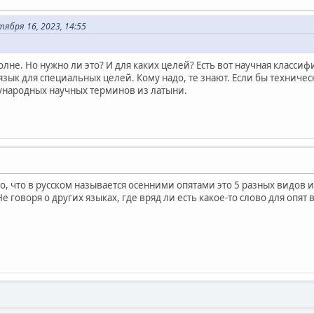
ября 16, 2023, 14:55
олне. Но нужно ли это? И для каких целей? Есть вот научная класс
ык для специальных целей. Кому надо, те знают. Если бы техническ
ународных научных терминов из латыни.
 то, что в русском называется осенними опятами это 5 разных видов 
Не говоря о других языках, где вряд ли есть какое-то слово для опят 