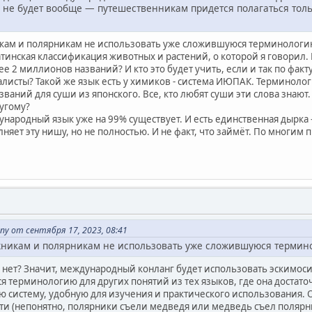
 не будет вообще — путешественникам придется полагаться тол
кам и полярникам не использовать уже сложившуюся терминологию
тинская классификация животных и растений, о которой я говорил. 
 2 миллионов названий? И кто это будет учить, если и так по факт
листы? Такой же язык есть у химиков - система ИЮПАК. Терминолог
азваний для суши из японского. Все, кто любят суши эти слова знаю
угому?
ународный язык уже на 99% существует. И есть единственная дырка -
няет эту нишу, но не полностью. И не факт, что займёт. По многим 
y от сентября 17, 2023, 08:41
жникам и полярникам не использовать уже сложившуюся термин
и нет? Значит, международный конланг будет использовать эскимос
 терминологию для других понятий из тех языков, где она достато
 систему, удобную для изучения и практического использования.
ти (непонятно, полярники съели медведя или медведь съел полярн