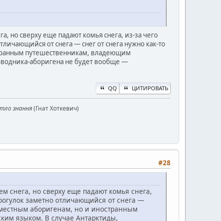
, но сверху еще падают комья снега, из-за чего
тличающийся от снега — снег от снега нужно как-то
остранным путешественникам, владеющим
оводника-аборигена не будет вообще —
QQ
ЦИТИРОВАТЬ
ітло знання
(Гнат Хоткевич)
#28
м снега, но сверху еще падают комья снега,
 прогулок заметно отличающийся от снега —
о местным аборигенам, но и иностранным
им языком. В случае Антарктиды,