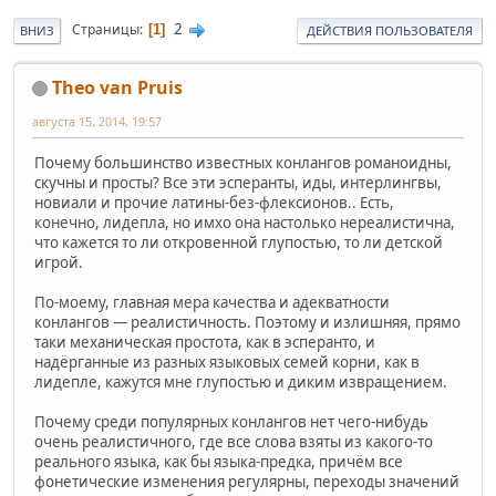
2
Страницы
1
ВНИЗ
ДЕЙСТВИЯ ПОЛЬЗОВАТЕЛЯ
Theo van Pruis
августа 15, 2014, 19:57
Почему большинство известных конлангов романоидны,
скучны и просты? Все эти эсперанты, иды, интерлингвы,
новиали и прочие латины-без-флексионов.. Есть,
конечно, лидепла, но имхо она настолько нереалистична,
что кажется то ли откровенной глупостью, то ли детской
игрой.
По-моему, главная мера качества и адекватности
конлангов — реалистичность. Поэтому и излишняя, прямо
таки механическая простота, как в эсперанто, и
надёрганные из разных языковых семей корни, как в
лидепле, кажутся мне глупостью и диким извращением.
Почему среди популярных конлангов нет чего-нибудь
очень реалистичного, где все слова взяты из какого-то
реального языка, как бы языка-предка, причём все
фонетические изменения регулярны, переходы значений