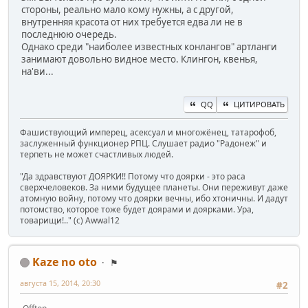
стороны, реально мало кому нужны, а с другой,
внутренняя красота от них требуется едва ли не в
последнюю очередь.
Однако среди "наиболее известных конлангов" артланги
занимают довольно видное место. Клингон, квенья,
на'ви...
QQ
ЦИТИРОВАТЬ
Фашиствующий имперец, асексуал и многожёнец, татарофоб,
заслуженный функционер РПЦ. Слушает радио "Радонеж" и
терпеть не может счастливых людей.
"Да здравствуют ДОЯРКИ!! Потому что доярки - это раса
сверхчеловеков. За ними будущее планеты. Они переживут даже
атомную войну, потому что доярки вечны, ибо хтоничны. И дадут
потомство, которое тоже будет доярами и доярками. Ура,
товарищи!.." (c) Awwal12
Kaze no oto
⚑
августа 15, 2014, 20:30
#2