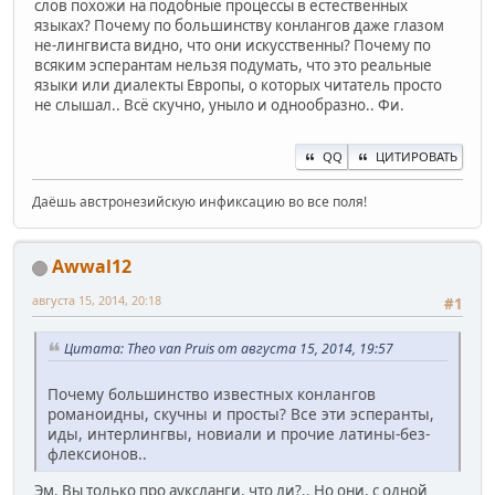
слов похожи на подобные процессы в естественных
языках? Почему по большинству конлангов даже глазом
не-лингвиста видно, что они искусственны? Почему по
всяким эсперантам нельзя подумать, что это реальные
языки или диалекты Европы, о которых читатель просто
не слышал.. Всё скучно, уныло и однообразно.. Фи.
QQ
ЦИТИРОВАТЬ
Даёшь австронезийскую инфиксацию во все поля!
Awwal12
августа 15, 2014, 20:18
#1
Цитата: Theo van Pruis от августа 15, 2014, 19:57
Почему большинство известных конлангов
романоидны, скучны и просты? Все эти эсперанты,
иды, интерлингвы, новиали и прочие латины-без-
флексионов..
Эм. Вы только про ауксланги, что ли?.. Но они, с одной