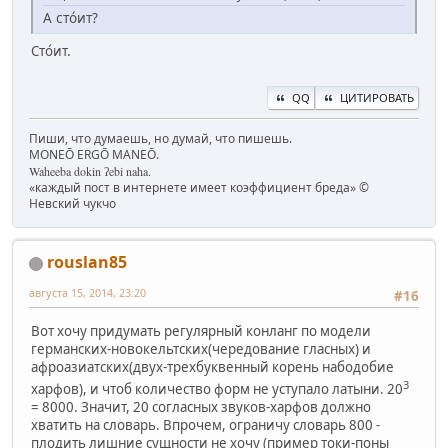
А стóит?
Сто́ит.
QQ
ЦИТИРОВАТЬ
Пиши, что думаешь, но думай, что пишешь.
MONEŌ ERGŌ MANEŌ.
Waheeba dokin ʔebi naha.
«каждый пост в интернете имеет коэффициент бреда» ©
Невский чукчо
rouslan85
августа 15, 2014, 23:20
#16
Вот хочу придумать регулярный конланг по модели
германских-новокельтских(чередование гласных) и
афроазиатских(двух-трехбуквенный корень набодобие
3
харфов), и чтоб количество форм не уступало латыни. 20
= 8000. Значит, 20 согласных звуков-харфов должно
хватить на словарь. Впрочем, ограничу словарь 800 -
плодить лишние сущности не хочу (пример токи-поны