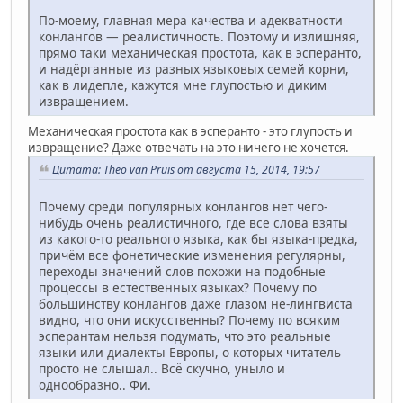
По-моему, главная мера качества и адекватности
конлангов — реалистичность. Поэтому и излишняя,
прямо таки механическая простота, как в эсперанто,
и надёрганные из разных языковых семей корни,
как в лидепле, кажутся мне глупостью и диким
извращением.
Механическая простота как в эсперанто - это глупость и
извращение? Даже отвечать на это ничего не хочется.
Цитата: Theo van Pruis от августа 15, 2014, 19:57
Почему среди популярных конлангов нет чего-
нибудь очень реалистичного, где все слова взяты
из какого-то реального языка, как бы языка-предка,
причём все фонетические изменения регулярны,
переходы значений слов похожи на подобные
процессы в естественных языках? Почему по
большинству конлангов даже глазом не-лингвиста
видно, что они искусственны? Почему по всяким
эсперантам нельзя подумать, что это реальные
языки или диалекты Европы, о которых читатель
просто не слышал.. Всё скучно, уныло и
однообразно.. Фи.