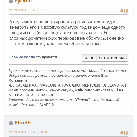
Python
сентября 15, 2023, 11:39
#18
А ведь можно сконструировать красивый кельтоид и
внедрить его в массовую культуру под видом еще одного
эльфийского (если эльфы все еще актуальны). Без
сложных фонетических переходов не обойтись, конечно
— как и в любом уважающем себя кельтском.
1 пользователю
это нравится.
QQ
ЦИТИРОВАТЬ
Пролетареві ніколи вчити європейських мов, бодай би свою знати
добре і на ній принести до своєї хати світло знання
(Гнат
Хоткевич)
ÆC CASALI NAXI PRASQURI: AHOV CÆRU, MERTVÆRI TÆ SLAVUTÆT!
Вони просили його: «Скажи: кетум», а він говорив: «сатем», і не
міг вимовити правильно.
Хотелось бы также отметить, что "Питон" - это "мышиный
язык" : "пи+тон".
© АБР-2
Bhudh
сентября 15, 2023, 18:21
#19