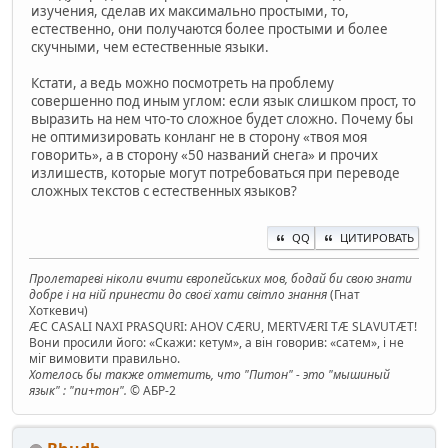
изучения, сделав их максимально простыми, то,
естественно, они получаются более простыми и более
скучными, чем естественные языки.
Кстати, а ведь можно посмотреть на проблему
совершенно под иным углом: если язык слишком прост, то
выразить на нем что-то сложное будет сложно. Почему бы
не оптимизировать конланг не в сторону «твоя моя
говорить», а в сторону «50 названий снега» и прочих
излишеств, которые могут потребоваться при переводе
сложных текстов с естественных языков?
QQ
ЦИТИРОВАТЬ
Пролетареві ніколи вчити європейських мов, бодай би свою знати
добре і на ній принести до своєї хати світло знання
(Гнат
Хоткевич)
ÆC CASALI NAXI PRASQURI: AHOV CÆRU, MERTVÆRI TÆ SLAVUTÆT!
Вони просили його: «Скажи: кетум», а він говорив: «сатем», і не
міг вимовити правильно.
Хотелось бы также отметить, что "Питон" - это "мышиный
язык" : "пи+тон".
© АБР-2