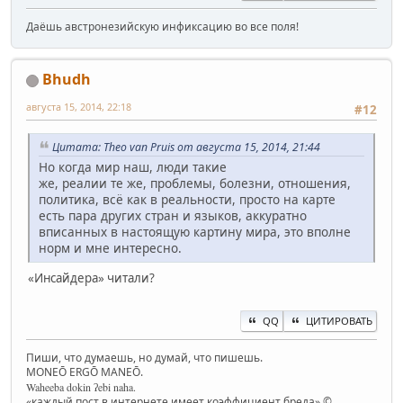
Даёшь австронезийскую инфиксацию во все поля!
Bhudh
августа 15, 2014, 22:18
#12
Цитата: Theo van Pruis от августа 15, 2014, 21:44
Но когда мир наш, люди такие
же, реалии те же, проблемы, болезни, отношения,
политика, всё как в реальности, просто на карте
есть пара других стран и языков, аккуратно
вписанных в настоящую картину мира, это вполне
норм и мне интересно.
«Инсайдера» читали?
QQ
ЦИТИРОВАТЬ
Пиши, что думаешь, но думай, что пишешь.
MONEŌ ERGŌ MANEŌ.
Waheeba dokin ʔebi naha.
«каждый пост в интернете имеет коэффициент бреда» ©