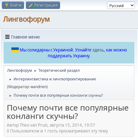
Войти
Регистрация
Лингвофорум
Главное меню
Мы солидарны с Украиной. Узнайте
здесь
, как можно
поддержать Украину.
Лингвофорум
Теоретический раздел
►
Интерлингвистика и лингвопроектирование
►
(Модератор:
wandrien
)
Почему почти все популярные конланги скучны?
►
Почему почти все популярные
конланги скучны?
Автор Theo van Pruis, августа 15, 2014, 19:57
0 Пользователи и 1 гость просматривают эту тему.