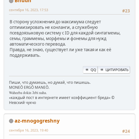
Bhudh
сентября 16, 2023, 17:53
#23
В сторону усложнения до максимума следует
оптимизировать не конланги, а служебную
псевдоязыковую систему с ID для каждой синтагмемы,
семы, граммемы, морфемы и фонемы для нужд
автоматического перевода.
Правда, не знаю, существует ли уже такая и как её
поддерживать.
QQ
ЦИТИРОВАТЬ
Пиши, что думаешь, но думай, что пишешь.
MONEŌ ERGŌ MANEŌ.
Waheeba dokin ʔebi naha.
«каждый пост в интернете имеет коэффициент бреда» ©
Невский чукчо
az-mnogogreshny
сентября 16, 2023, 19:40
#24