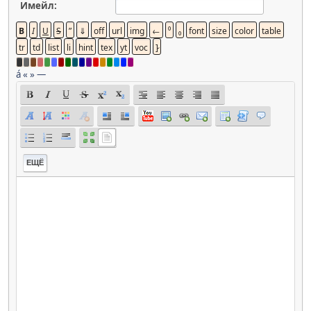
Имейл:
á
«
»
—
ЕЩЁ