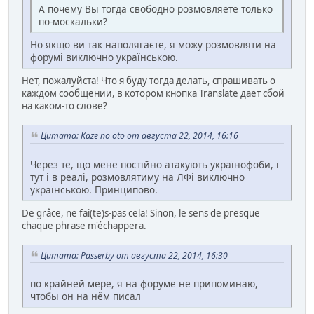
А почему Вы тогда свободно розмовляете только
по-москальки?
Но якщо ви так наполягаєте, я можу розмовляти на
форумі виключно українською.
Нет, пожалуйста! Что я буду тогда делать, спрашивать о
каждом сообщении, в котором кнопка Translate дает сбой
на каком-то слове?
Цитата: Kaze no oto от августа 22, 2014, 16:16
Через те, що мене постійно атакують українофоби, і
тут і в реалі, розмовлятиму на ЛФі виключно
українською. Принципово.
De grâce, ne fai(te)s-pas cela! Sinon, le sens de presque
chaque phrase m'échappera.
Цитата: Passerby от августа 22, 2014, 16:30
по крайней мере, я на форуме не припоминаю,
чтобы он на нём писал