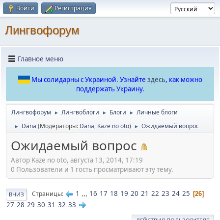
Войти
Регистрация
Лингвофорум
Главное меню
Мы солидарны с Украиной. Узнайте
здесь
, как можно
поддержать Украину.
Лингвофорум
Лингвоблоги
Блоги
Личные блоги
►
►
►
Dana
(Модераторы:
Dana
,
Kaze no oto
)
Ожидаемый вопрос
►
►
Ожидаемый вопрос
Автор Kaze no oto, августа 13, 2014, 17:19
0 Пользователи и 1 гость просматривают эту тему.
1
...
16
17
18
19
20
21
22
23
24
25
Страницы
26
ВНИЗ
27
28
29
30
31
32
33