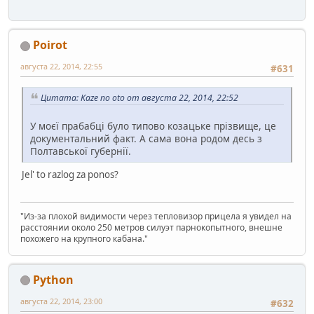
Poirot
августа 22, 2014, 22:55
#631
Цитата: Kaze no oto от августа 22, 2014, 22:52
У моєї прабабці було типово козацьке прізвище, це
документальний факт. А сама вона родом десь з
Полтавської губернії.
Jel' to razlog za ponos?
"Из-за плохой видимости через тепловизор прицела я увидел на
расстоянии около 250 метров силуэт парнокопытного, внешне
похожего на крупного кабана."
Python
августа 22, 2014, 23:00
#632