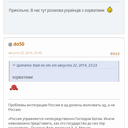
Прикільно. В нас тут розмова українців з хорватами
do50
августа 22, 2014, 23:40
#643
Цитата: Kaze no oto от августа 22, 2014, 23:23
хорватами
Проблемы интеграции России в ад должны волновать ад, а не
Россию
«Россия управляется непосредственно Господом Богом. Иначе
невозможно представить, как это государство до сих пор
существует», Генерал-фельдмаршал Х. А. Миних