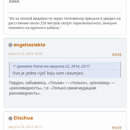
Важи.
"Из-за плохой видимости через тепловизор прицела я увидел на
расстоянии около 250 метров силуэт парнокопытного, внешне
похожего на крупного кабана."
engelseziekte
августа 23, 2014, 00:03
#648
Цитата: Poirot от августа 22, 2014, 23:17
Ovo je jedna riječ koju sam razumjeo.
Пардон, забываюсь. «Тільки» — «только», «різновид» —
«разновидность», т.е. «Только самая мудацкая
разновидность».
Elischua
августа 23, 2014, 00:11
#649