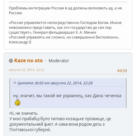
Проблемы интеграции России в ад должны волновать ад, а не
Россию
«Россия управляется непосредственно Господом Богом. Иначе
невозможно представить, как это государство до сих пор
существует», Генерал-фельдмаршал Х. А. Миних
«Россией управлять не сложно, но совершенно бесполезно»,
Александр II
Kaze no oto
Moderator
августа 22, 2014, 22:52
#630
Цитата: do50 от августа 22, 2014, 22:28
ну, значит, вы такой же украинец, как Дана чеченка
Ні, не значить.
У моєї прабабці було типово козацьке прізвище, це
документальний факт. А сама вона родом десь з
Полтавської губернії.