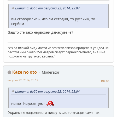
Цитата: do50 от августа 22, 2014, 23:07
вы сговорились, что ли сегодня, то русским, то
сербом
Зашто сте тако нервозни данас увече?
"Из-за плохой видимости через тепловизор прицела я увидел на
расстоянии около 250 метров силуэт парнокопытного, внешне
похожего на крупного кабана."
Kaze no oto
Moderator
августа 22, 2014, 23:12
#638
Цитата: do50 от августа 22, 2014, 23:04
пиши ћирилицом!
Українські націоналісти пишуть слово «нація» саме так.