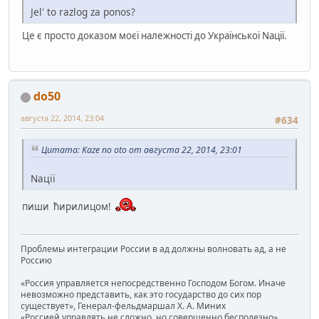
Jel' to razlog za ponos?
Це є просто доказом моєї належності до Української Nації.
do50
августа 22, 2014, 23:04
#634
Цитата: Kaze no oto от августа 22, 2014, 23:01
Nації
пиши ћирилицом!
Проблемы интеграции России в ад должны волновать ад, а не
Россию
«Россия управляется непосредственно Господом Богом. Иначе
невозможно представить, как это государство до сих пор
существует», Генерал-фельдмаршал Х. А. Миних
«Россией управлять не сложно, но совершенно бесполезно»,