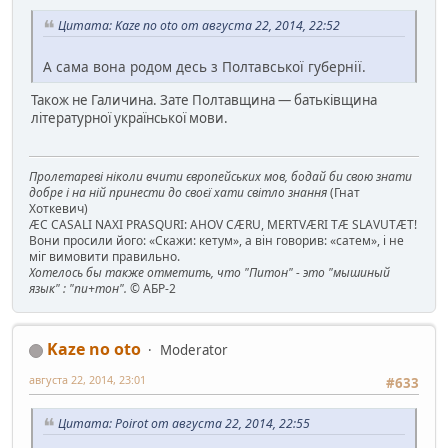
Цитата: Kaze no oto от августа 22, 2014, 22:52
А сама вона родом десь з Полтавської губернії.
Також не Галичина. Зате Полтавщина — батьківщина
літературної української мови.
Пролетареві ніколи вчити європейських мов, бодай би свою знати
добре і на ній принести до своєї хати світло знання
(Гнат
Хоткевич)
ÆC CASALI NAXI PRASQURI: AHOV CÆRU, MERTVÆRI TÆ SLAVUTÆT!
Вони просили його: «Скажи: кетум», а він говорив: «сатем», і не
міг вимовити правильно.
Хотелось бы также отметить, что "Питон" - это "мышиный
язык" : "пи+тон".
© АБР-2
Kaze no oto
Moderator
августа 22, 2014, 23:01
#633
Цитата: Poirot от августа 22, 2014, 22:55