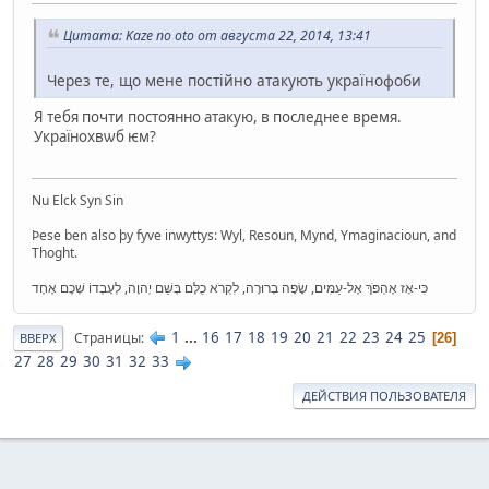
Цитата: Kaze no oto от августа 22, 2014, 13:41
Через те, що мене постійно атакують українофоби
Я тебя почти постоянно атакую, в последнее время.
Украïнохвѡб ѥм?
Nu Elck Syn Sin
Þese ben also þy fyve inwyttys: Wyl, Resoun, Mynd, Ymaginacioun, and
Thoght.
כִּי-אָז אֶהְפֹּךְ אֶל-עַמִּים, שָׂפָה בְרוּרָה, לִקְרֹא כֻלָּם בְּשֵׁם יְהוָה, לְעָבְדוֹ שְׁכֶם אֶחָד
1
...
16
17
18
19
20
21
22
23
24
25
Страницы
26
ВВЕРХ
27
28
29
30
31
32
33
ДЕЙСТВИЯ ПОЛЬЗОВАТЕЛЯ