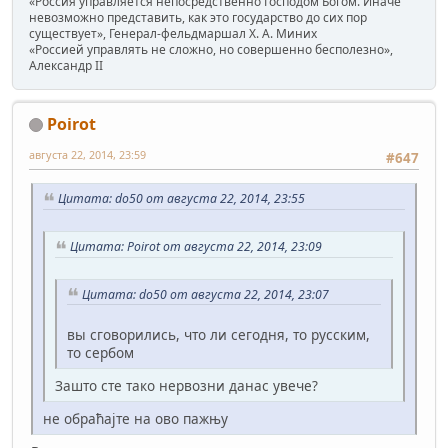
«Россия управляется непосредственно Господом Богом. Иначе
невозможно представить, как это государство до сих пор
существует», Генерал-фельдмаршал Х. А. Миних
«Россией управлять не сложно, но совершенно бесполезно»,
Александр II
Poirot
августа 22, 2014, 23:59
#647
Цитата: do50 от августа 22, 2014, 23:55
Цитата: Poirot от августа 22, 2014, 23:09
Цитата: do50 от августа 22, 2014, 23:07
вы сговорились, что ли сегодня, то русским,
то сербом
Зашто сте тако нервозни данас увече?
не обраћајте на ово пажњу