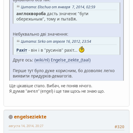
Цитата: Elischua от января 7, 2014, 02:59
англохвороба
дасть значенѥ "бути
обережьным", тому и пытаВѫ.
Небуквально дві значення:
Цитата: Sirko от апреля 16, 2012, 23:54
Рахіт
- він і в "русинів" рахіт...
Друге ось:
(wiki/nl) Engelse_ziekte_(taal)
Перше тут було дуже корисним, бо дозволяє легко
виявити придурків-демагогів.
Ще цікавіше стало. Вибач, не поняв нічого.
Я думав "ангел" (engel) і ще там щось не знаю що.
engelseziekte
августа 14, 2014, 20:27
#320