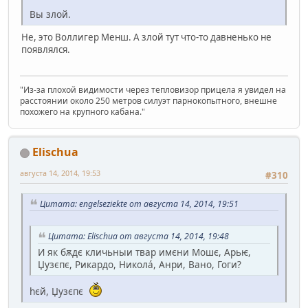
Вы злой.
Не, это Воллигер Менш. А злой тут что-то давненько не
появлялся.
"Из-за плохой видимости через тепловизор прицела я увидел на
расстоянии около 250 метров силуэт парнокопытного, внешне
похожего на крупного кабана."
Elischua
августа 14, 2014, 19:53
#310
Цитата: engelseziekte от августа 14, 2014, 19:51
Цитата: Elischua от августа 14, 2014, 19:48
И як бѫдє кличьныи твар имєни Мошє, Арьѥ,
Џузєпє, Рикардо, Николá, Анри, Вано, Гоги?
hєй, Џузєпє