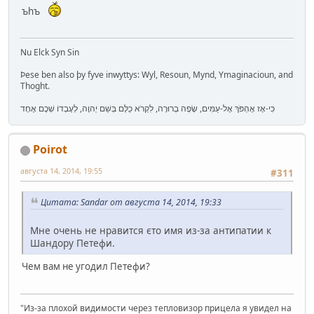
ъhъ
Nu Elck Syn Sin
Þese ben also þy fyve inwyttys: Wyl, Resoun, Mynd, Ymaginacioun, and
Thoght.
כִּי-אָז אֶהְפֹּךְ אֶל-עַמִּים, שָׂפָה בְרוּרָה, לִקְרֹא כֻלָּם בְּשֵׁם יְהוָה, לְעָבְדוֹ שְׁכֶם אֶחָד
Poirot
августа 14, 2014, 19:55
#311
Цитата: Sandar от августа 14, 2014, 19:33
Мне очень не нравится єто имя из-за антипатии к
Шандору Петефи.
Чем вам не угодил Петефи?
"Из-за плохой видимости через тепловизор прицела я увидел на