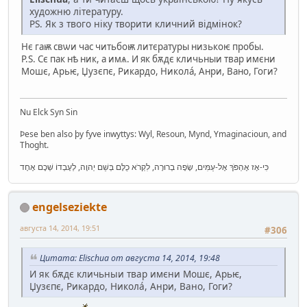
художню літературу.
PS. Як з твого ніку творити кличний відмінок?
Нє гаѭ свѡи час читьбоѭ литєратуры низькоѥ пробы.
P.S. Сє пак нѣ ник, а имѧ. И як бѫдє кличьныи твар имєни
Мошє, Арьѥ, Џузєпє, Рикардо, Николá, Анри, Вано, Гоги?
Nu Elck Syn Sin
Þese ben also þy fyve inwyttys: Wyl, Resoun, Mynd, Ymaginacioun, and
Thoght.
כִּי-אָז אֶהְפֹּךְ אֶל-עַמִּים, שָׂפָה בְרוּרָה, לִקְרֹא כֻלָּם בְּשֵׁם יְהוָה, לְעָבְדוֹ שְׁכֶם אֶחָד
engelseziekte
августа 14, 2014, 19:51
#306
Цитата: Elischua от августа 14, 2014, 19:48
И як бѫдє кличьныи твар имєни Мошє, Арьѥ,
Џузєпє, Рикардо, Николá, Анри, Вано, Гоги?