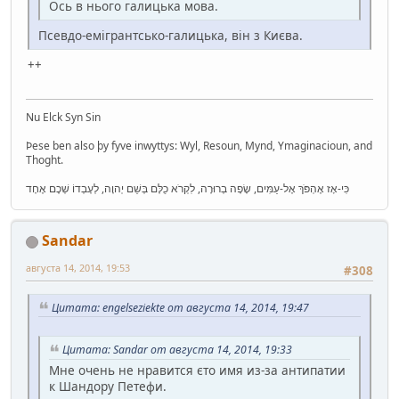
Ось в нього галицька мова.
Псевдо-емігрантсько-галицька, він з Києва.
++
Nu Elck Syn Sin
Þese ben also þy fyve inwyttys: Wyl, Resoun, Mynd, Ymaginacioun, and
Thoght.
כִּי-אָז אֶהְפֹּךְ אֶל-עַמִּים, שָׂפָה בְרוּרָה, לִקְרֹא כֻלָּם בְּשֵׁם יְהוָה, לְעָבְדוֹ שְׁכֶם אֶחָד
Sandar
августа 14, 2014, 19:53
#308
Цитата: engelseziekte от августа 14, 2014, 19:47
Цитата: Sandar от августа 14, 2014, 19:33
Мне очень не нравится єто имя из-за антипатии
к Шандору Петефи.