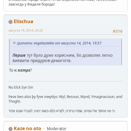
завсегда у Фиделя борода!
Elischua
августа 14, 2014, 20:20
#316
Цитата: engelseziekte от августа 14, 2014, 19:57
Перше
тут було дуже корисним, бо дозволяє легко
виявити придурків-демагогів.
То ѥ
котрє
?
Nu Elck Syn Sin
Þese ben also þy fyve inwyttys: Wyl, Resoun, Mynd, Ymaginacioun, and
Thoght.
כִּי-אָז אֶהְפֹּךְ אֶל-עַמִּים, שָׂפָה בְרוּרָה, לִקְרֹא כֻלָּם בְּשֵׁם יְהוָה, לְעָבְדוֹ שְׁכֶם אֶחָד
Kaze no oto
Moderator