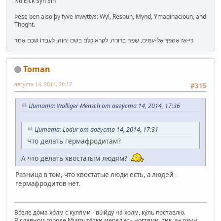
Nu Elck Syn Sin
Þese ben also þy fyve inwyttys: Wyl, Resoun, Mynd, Ymaginacioun, and
Thoght.
כִּי-אָז אֶהְפֹּךְ אֶל-עַמִּים, שָׂפָה בְרוּרָה, לִקְרֹא כֻלָּם בְּשֵׁם יְהוָה, לְעָבְדוֹ שְׁכֶם אֶחָד
Toman
августа 14, 2014, 20:17
#315
Цитата: Wolliger Mensch от августа 14, 2014, 17:36
Цитата: Lodur от августа 14, 2014, 17:31
Что делать гермафродитам?
А что делать хвостатым людям?
Разница в том, что хвостатые люди есть, а людей-
гермафродитов нет.
Во́зле до́ма хо́лм с куля́ми - вы́йду на́ холм, ку́ль поставлю.
В славном городе Miami тётки мерялись ногтями, тик иң озын