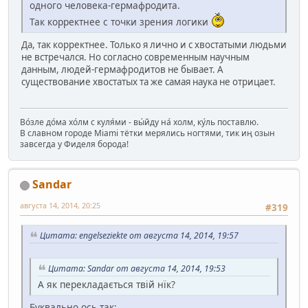
одного человека-гермафродита.
Так корректнее с точки зрения логики
Да, так корректнее. Только я лично и с хвостатыми людьми
не встречался. Но согласно современным научным
данным, людей-гермафродитов не бывает. А
существование хвостатых та же самая наука не отрицает.
Во́зле до́ма хо́лм с куля́ми - вы́йду на́ холм, ку́ль поставлю.
В славном городе Miami тётки мерялись ногтями, тик иң озын
завсегда у Фиделя борода!
Sandar
августа 14, 2014, 20:25
#319
Цитата: engelseziekte от августа 14, 2014, 19:57
Цитата: Sandar от августа 14, 2014, 19:53
А як перекладається твій нїк?
Буквально ось так: