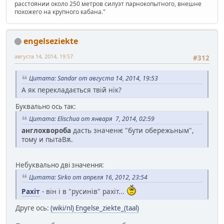
расстоянии около 250 метров силуэт парнокопытного, внешне
похожего на крупного кабана."
engelseziekte
августа 14, 2014, 19:57
#312
Цитата: Sandar от августа 14, 2014, 19:53
А як перекладається твій нїк?
Буквально ось так:
Цитата: Elischua от января 7, 2014, 02:59
англохвороба
дасть значенѥ "бути обережьным",
тому и пытаВѫ.
Небуквально дві значення:
Цитата: Sirko от апреля 16, 2012, 23:54
Рахіт
- він і в "русинів" рахіт...
Друге ось:
(wiki/nl) Engelse_ziekte_(taal)