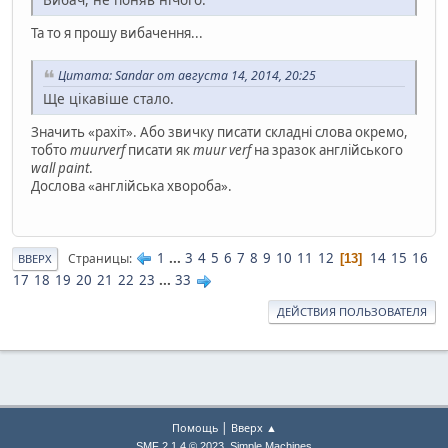
Та то я прошу вибачення...
Цитата: Sandar от августа 14, 2014, 20:25
Ще цікавіше стало.
Значить «рахіт». Або звичку писати складні слова окремо,
тобто
muurverf
писати як
muur verf
на зразок англійського
wall paint
.
Дослова «англійська хвороба».
1
...
3
4
5
6
7
8
9
10
11
12
14
15
16
Страницы
13
ВВЕРХ
17
18
19
20
21
22
23
...
33
ДЕЙСТВИЯ ПОЛЬЗОВАТЕЛЯ
|
Помощь
Вверх ▲
,
SMF 2.1.4 © 2023
Simple Machines