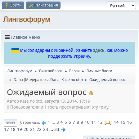
Войти
Регистрация
Лингвофорум
Главное меню
Мы солидарны с Украиной. Узнайте
здесь
, как можно
поддержать Украину.
Лингвофорум
Лингвоблоги
Блоги
Личные блоги
►
►
►
Dana
(Модераторы:
Dana
,
Kaze no oto
)
Ожидаемый вопрос
►
►
Ожидаемый вопрос
Автор Kaze no oto, августа 13, 2014, 17:19
0 Пользователи и 1 гость просматривают эту тему.
1
...
3
4
5
6
7
8
9
10
11
12
14
15
16
Страницы
13
ВНИЗ
17
18
19
20
21
22
23
...
33