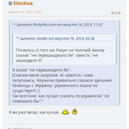
Elischua
августа 14, 2014, 19:57
#314
Цитата: RockyRaccoon от августа 14, 2014, 11:02
Цитата: Sandar от августа 14, 2014, 02:38
Почалось із того шо Ракун на полский манер
сказав "не перешкоджало би" замість "не
зашкодило б".
Я казав "не перешкодило би".
(Совсем меня запутали. И, кажется, сами
запутались. Неужели правильно сказали здешние
беженцы с Украины: украинского языка не
существует?..)
Так всё-таки, как лучше сказать по-украински "не
помешало бы"?
Я же уже писал, как лучше.