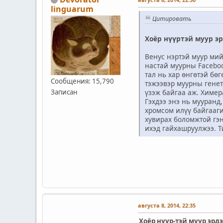
linguarum
Цитировать
Хоёр нүүртэй муур э
Венус нэртэй муур мий
настай муурны Faceboo
тал нь хар өнгөтэй бө
Сообщения: 15,790
тэжээвэр муурны генет
Записан
үзэж байгаа аж. Химера
Гэхдээ энэ нь мууранд
хромсом илүү байгааги
хувирах боломжтой гэн
ихэд гайхашруулжээ. Т
августа 8, 2014, 22:35
Хоёр нүүр-тэй муур эрд