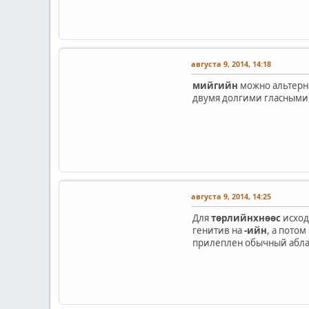
августа 9, 2014, 14:18
мийгийн
можно альтерн
двумя долгими гласными
августа 9, 2014, 14:25
Для
төрлийнхнөөс
исход
генитив на
-ийн
, а пото
прилеплен обычный абла