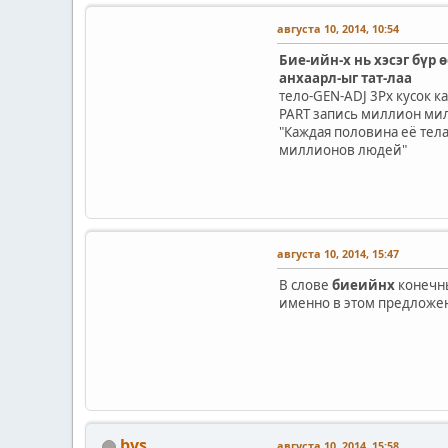
августа 10, 2014, 10:54
Бие-ийн-х нь хэсэг бүр 
анхаарл-ыг тат-лаа
тело-GEN-ADJ 3Px кусок к
PART запись миллион ми
"Каждая половина её тел
миллионов людей"
августа 10, 2014, 15:47
В слове
биеийнх
конечн
именно в этом предложен
bvs
августа 10, 2014, 15:58