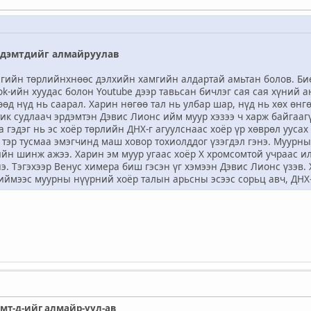
рдэмтдийг алмайруулав
гийн төрлийнхнөөс дэлхийн хамгийн алдартай амьтан болов. Биеи
k-ийн хуудас болон Youtube дээр тавьсан бичлэг сая сая хүний 
гөөд нүд нь саарал. Харин нөгөө тал нь улбар шар, нүд нь хөх өн
ик судлаач эрдэмтэн Дэвис Лионс ийм муур хэзээ ч харж байгааг
 гэдэг нь эс хоёр төрлийн ДНХ-г агуулснаас хоёр үр хөврөл уусах
, тэр тусмаа эмэгчинд маш ховор тохиолддог үзэгдэл гэнэ. Муурны
йн шинж ажээ. Харин эм муур угаас хоёр Х хромсомтой учраас и
э. Тэгэхээр Венус химера биш гэсэн үг хэмээн Дэвис Лионс үзэв.
иймээс муурны нүүрний хоёр талын арьсны эсээс сорьц авч, ДНХ-
эмт-д-ийг алмайр-уул-ав