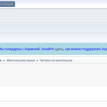
истрация
ы солидарны с Украиной. Узнайте
здесь
, как можно поддержать Укр
ки
Монгольские языки
Читаем по-монгольски
►
►