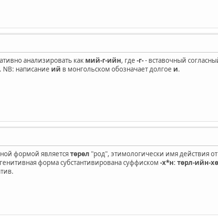
ативно анализировать как
мий-г-ийн
, где
-г-
- вставочный согласны
. NB: написание
ий
в монгольском обозначает долгое
и
.
ной формой является
төрөл
"род", этимологически имя действия от
м генитивная форма субстантивирована суффиском
-х*н
:
төрл-ийн-х
тив.