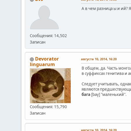
А в чем разница ы и ий? Я
Сообщения: 14,502
Записан
Devorator
августа 10, 2014, 16:20
linguarum
В общем, да. Часть монго
в суффиксах генитива и а
Следует учитывать, одна
являются предшествующие
бага
[baγ] "маленький".
Сообщения: 15,790
Записан
августа 10, 2014, 16:20