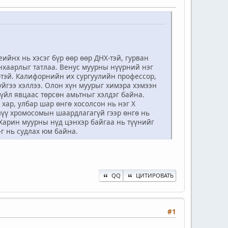
йнх нь хэсэг бүр өөр өөр ДНХ-тэй, гурван
анхаарлыг татлаа. Венус муурны нүүрний нэг
гөтэй. Калифорнийн их сургуулийн профессор,
үйгээ хэллээ. Олон хүн муурыг химэра хэмээн
 үйл явцаас төрсөн амьтныг хэлдэг байна.
 хар, улбар шар өнгө хосолсон нь нэг X
лүү хромосомын шаардлагагүй гээр өнгө нь
 Харин муурны нүд цэнхэр байгаа нь түүнийг
г нь судлах юм байна.
QQ
ЦИТИРОВАТЬ
#1