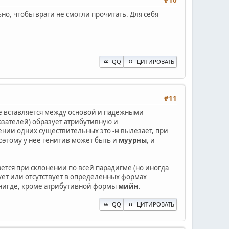
#10
но, чтобы враги не смогли прочитать. Для себя
QQ
ЦИТИРОВАТЬ
#11
ое вставляется между основой и падежными
азателей) образует атрибутивную и
нении одних существительных это
-н
вылезает, при
 Поэтому у нее генитив может быть и
муурны
, и
ается при склонении по всей парадигме (но иногда
ует или отсутствует в определенных формах
нигде, кроме атрибутивной формы
мийн
.
QQ
ЦИТИРОВАТЬ