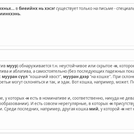
нхньх...
в
биеийнх нь хэсэг
существует только на письме - специаль
иинкхэнь
.
тив
муур
) обнаруживается т.н. неустойчивое или скрытое
-н
, котор
тива и аблатива, а самостоятельно (без последующих падежных пок
:
мууран сүүл
"кошачий хвост",
мууран дээр
"на кошке". При скло
третьи могут склоняться и так, и эдак. Вот кошка, например, может.
е, у которых
-н
есть в номинативе и, соответственно, никуда не дев
ообразовании). И есть совсем нерегулярные, в которых
-н
присутств
и. Среди последних, например, другая кошка
мий
, у которой
-н
нет 