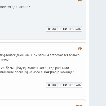
#8
зносится одинаково?
QQ
ЦИТИРОВАТЬ
#9
 дифтонгоидное
ыи
. При этом
ы
встречается только
гично.
 vs.
багын
[baγīn] "маленького", где разными
писание после [γ] немого
а
:
баг
[bag] "команда",
QQ
ЦИТИРОВАТЬ