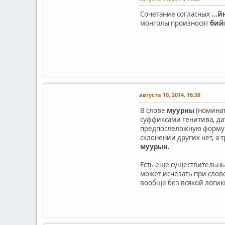
Сочетание согласных
...й
монголы произносят
бий
августа 10, 2014, 16:38
В слове
муурны
(номина
суффиксами генитива, да
предпослеложную форму
склонении других нет, а 
муурын
.
Есть еще существительны
может исчезать при слов
вообще без всякой логик