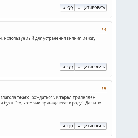
QQ
ЦИТИРОВАТЬ
#4
й, используемый для устранения зияния между
QQ
ЦИТИРОВАТЬ
#5
 глагола
төрөх
"рождаться". К
төрөл
прилеплен
өн
букв. "те, которые принадлежат к роду". Дальше
QQ
ЦИТИРОВАТЬ