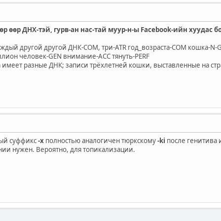
өөр өөр ДНХ-тэй, гурв-ан нас-тай муур-н-ы Facebook-ийн хуудас б
аждый другой другой ДНК-COM, три-ATR год_возраста-COM кошка-N-G
ллион человек-GEN внимание-ACC тянуть-PERF
а имеет разные ДНК; записи трёхлетней кошки, выставленные на ст
ый суффикс
-х
полностью аналогичен тюркскому
-ki
после генитива и
ии нужен. Вероятно, для топикализации.