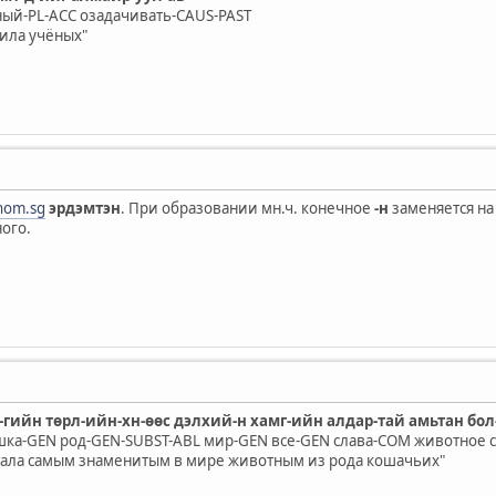
ый-PL-ACC озадачивать-CAUS-PAST
ила учёных"
nom.sg
эрдэмтэн
. При образовании мн.ч. конечное
-н
заменяется н
ого.
-гийн төрл-ийн-хн-өөс дэлхий-н хамг-ийн алдар-тай амьтан бол
ка-GEN род-GEN-SUBST-ABL мир-GEN все-GEN слава-COM животное с
тала самым знаменитым в мире животным из рода кошачьих"