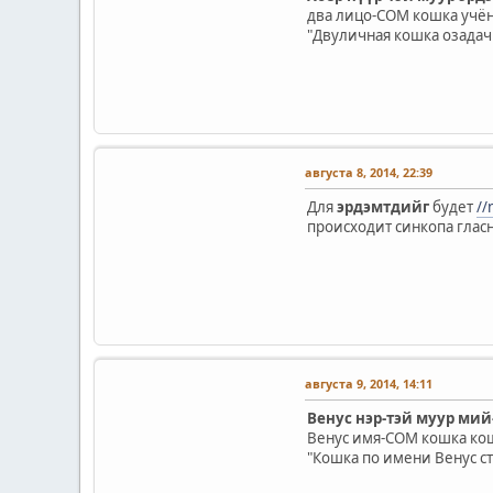
два лицо-COM кошка учён
"Двуличная кошка озадач
августа 8, 2014, 22:39
Для
эрдэмтдийг
будет
//
происходит синкопа гласн
августа 9, 2014, 14:11
Венус нэр-тэй муур мий
Венус имя-COM кошка кош
"Кошка по имени Венус с