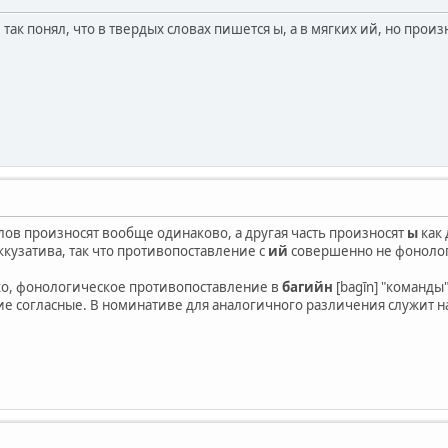
 так понял, что в твердых словах пишется ы, а в мягких ий, но прои
лов произносят вообще одинаково, а другая часть произносят
ы
как
ккузатива, так что противопоставление с
ий
совершенно не фоноло
ко, фонологическое противопоставление в
багийн
[bagīn] "команды"
 согласные. В номинативе для аналогичного различения служит на