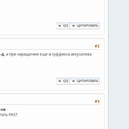
QQ
ЦИТИРОВАТЬ
#2
а
-д
, а при наращении еще и суффикса аккузатива
QQ
ЦИТИРОВАТЬ
#3
-ов
тать-PAST