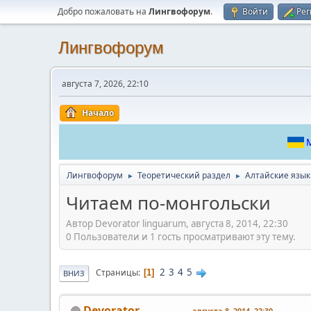
Добро пожаловать на
Лингвофорум
.
Войти
Рег
Лингвофорум
августа 7, 2026, 22:10
Начало
М
Лингвофорум
Теоретический раздел
Алтайские язы
►
►
Читаем по-монгольски
Автор Devorator linguarum, августа 8, 2014, 22:30
0 Пользователи и 1 гость просматривают эту тему.
2
3
4
5
Страницы
1
ВНИЗ
Devorator
августа 8, 2014, 22:30