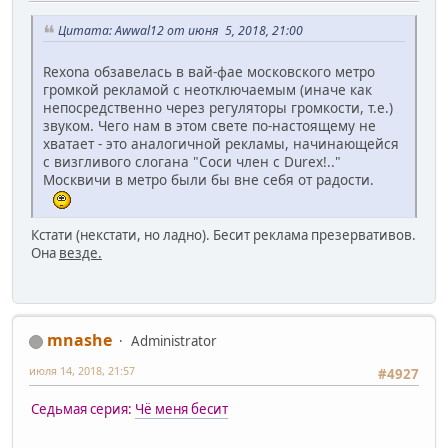
Цитата: Awwal12 от июня 5, 2018, 21:00
Rexona обзавелась в вай-фае московского метро
громкой рекламой с неотключаемым (иначе как
непосредственно через регуляторы громкости, т.е.)
звуком. Чего нам в этом свете по-настоящему не
хватает - это аналогичной рекламы, начинающейся
с визгливого слогана "Соси член с Durex!.."
Москвичи в метро были бы вне себя от радости.
Кстати (некстати, но ладно). Бесит реклама презервативов.
Она
везде.
mnashe
Administrator
июля 14, 2018, 21:57
#4927
Седьмая серия:
Чё меня бесит