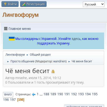
Войти
Регистрация
Лингвофорум
Главное меню
Мы солидарны с Украиной. Узнайте
здесь
, как можно
поддержать Украину.
Лингвофорум
Общий раздел
►
Просто общение
(Модератор:
wandrien
)
Чё меня бесит
►
►
Чё меня бесит
Автор mnashe, июля 15, 2014, 10:12
0 Пользователи и 1 гость просматривают эту тему.
1
...
188
189
190
191
192
193
194
195
Страницы
ВНИЗ
196
197
198