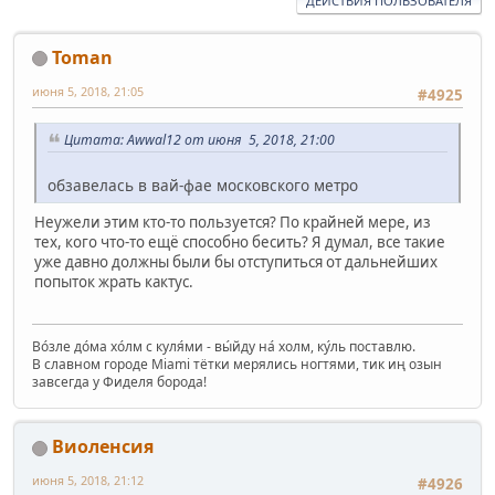
ДЕЙСТВИЯ ПОЛЬЗОВАТЕЛЯ
Toman
июня 5, 2018, 21:05
#4925
Цитата: Awwal12 от июня 5, 2018, 21:00
обзавелась в вай-фае московского метро
Неужели этим кто-то пользуется? По крайней мере, из
тех, кого что-то ещё способно бесить? Я думал, все такие
уже давно должны были бы отступиться от дальнейших
попыток жрать кактус.
Во́зле до́ма хо́лм с куля́ми - вы́йду на́ холм, ку́ль поставлю.
В славном городе Miami тётки мерялись ногтями, тик иң озын
завсегда у Фиделя борода!
Виоленсия
июня 5, 2018, 21:12
#4926