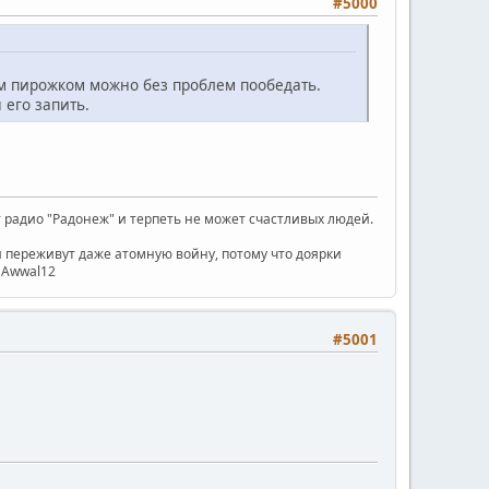
#5000
ким пирожком можно без проблем пообедать.
 его запить.
радио "Радонеж" и терпеть не может счастливых людей.
ни переживут даже атомную войну, потому что доярки
) Awwal12
#5001