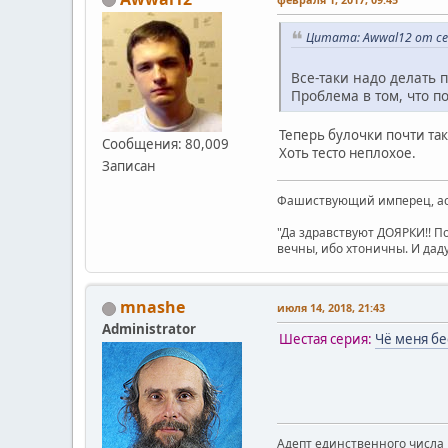
Цитата: Awwal12 от сен
Все-таки надо делать 
Проблема в том, что п
Теперь булочки почти та
Сообщения: 80,009
Хоть тесто неплохое.
Записан
Фашиствующий имперец, асе
"Да здравствуют ДОЯРКИ!! П
вечны, ибо хтоничны. И даду
mnashe
июля 14, 2018, 21:43
Administrator
Шестая серия:
Чё меня бе
Адепт единственного числа 