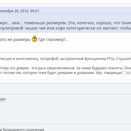
тября 30, 2016, 09:21
пиро... жки... поменьше размером. Это, конечно, хорошо, что та
олулитровой чашки чая или кофе категорически не хватает, чтобы
кого же размера.
Где глазомер?..
ксуал и многожёнец, татарофоб, заслуженный функционер РПЦ. Слушает 
отому что доярки - это раса сверхчеловеков. За ними будущее планеты. О
т потомство, которое тоже будет доярами и доярками. Ура, товарищи!.." (c
сит
и безродового склонения