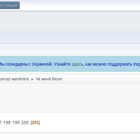
истрация
ы солидарны с Украиной. Узнайте
здесь
, как можно поддержать Укр
ратор:
wandrien
)
Чё меня бесит
►
7
198
199
200
201