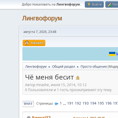
Добро пожаловать на
Лингвофорум
.
Войти
Рег
Лингвофорум
августа 7, 2026, 23:48
Начало
М
Лингвофорум
Общий раздел
Просто общение
(Моде
►
►
Чё меня бесит
Автор mnashe, июля 15, 2014, 10:12
0 Пользователи и 1 гость просматривают эту тему.
1
...
191
192
193
194
195
196
19
Страницы
ВНИЗ
Awwal12
февраля 1, 2017, 09:45