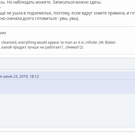
сь. Но наблюдать можете. Записаться можно здесь:
D
ещё не ушла в подземелье, поэтому, если вдруг знаете правила, и 
о сначала долго готовиться - увы, увы).
ума
 cleansed, everything would appear to man as it is: infinite. (W. Blake)
какой продукт лучше не работает?.. (Awwal12)
июня 23, 2019, 18:12