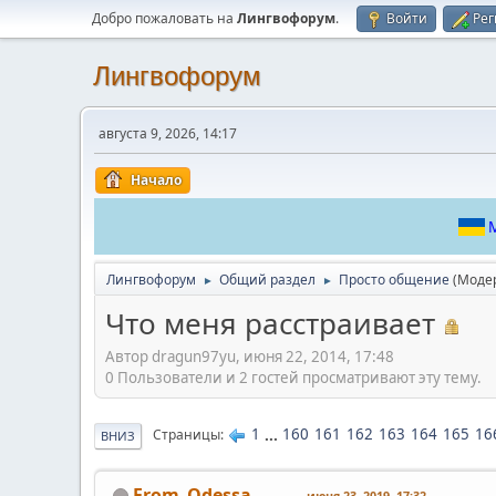
Добро пожаловать на
Лингвофорум
.
Войти
Рег
Лингвофорум
августа 9, 2026, 14:17
Начало
М
Лингвофорум
Общий раздел
Просто общение
(Моде
►
►
Что меня расстраивает
Автор dragun97yu, июня 22, 2014, 17:48
0 Пользователи и 2 гостей просматривают эту тему.
1
...
160
161
162
163
164
165
16
Страницы
ВНИЗ
From_Odessa
июня 23, 2019, 17:32