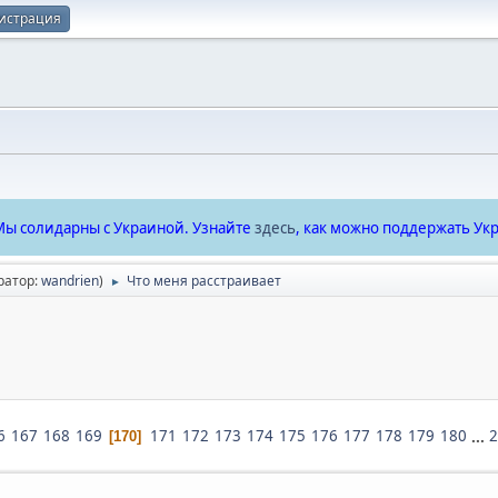
истрация
ы солидарны с Украиной. Узнайте
здесь
, как можно поддержать Укр
ратор:
wandrien
)
Что меня расстраивает
►
6
167
168
169
171
172
173
174
175
176
177
178
179
180
...
2
170