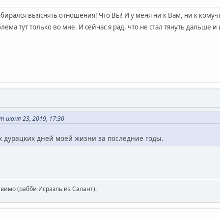
обирался выяснять отношения! Что Вы! И у меня ни к Вам, ни к кому
лема тут только во мне. И сейчас я рад, что не стал тянуть дальше
 июня 23, 2019, 17:30
х дурацких дней моей жизни за последние годы.
авимо (рабби Исраэль из Салант).