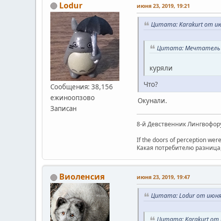
Lodur
июня 23, 2019, 19:21
Цитата: Karakurt от ию
Цитата: Мечтатель о
куряли
Что?
Сообщения: 38,156
ежиноопзово
Окунали.
Записан
8-й Девственник Лингвофор
If the doors of perception were
Какая потребителю разница, 
Виоленсия
июня 23, 2019, 19:47
Цитата: Lodur от июня 
Цитата: Karakurt от 