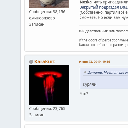
Neska
, чуть припозднили
Закрытый подраздел D&
Сообщения: 38,156
(Собственно, партия всё 
сможете. Но если вам нужн
ежиноопзово
Записан
8-й Девственник Лингвофор
If the doors of perception were
Какая потребителю разница, 
Karakurt
июня 23, 2019, 19:16
Цитата: Мечтатель от 
куряли
Что?
Сообщения: 23,765
Записан