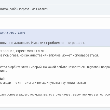
авимо (рабби Исраэль из Салант).
 23, 2019, 18:01
ользы в алкоголе. Никаких проблем он не решает.
строение, стресс может снять.
не помогает, но как анестезия - вполне может использоваться.
рства в орбите этих империй, на какой орбите находиться - вкусовой вопро
ия...
al!
 люди - не лингвисты и не сдвинуты на изучении языков
ает основы вашего государства, то это означает, вероятно, что вы постро