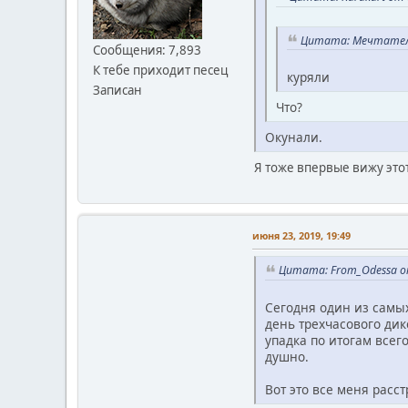
Цитата: Мечтатель
Сообщения: 7,893
К тебе приходит песец
куряли
Записан
Что?
Окунали.
Я тоже впервые вижу этот
июня 23, 2019, 19:49
Цитата: From_Odessa от
Сегодня один из самых
день трехчасового дик
упадка по итогам всег
душно.
Вот это все меня расст