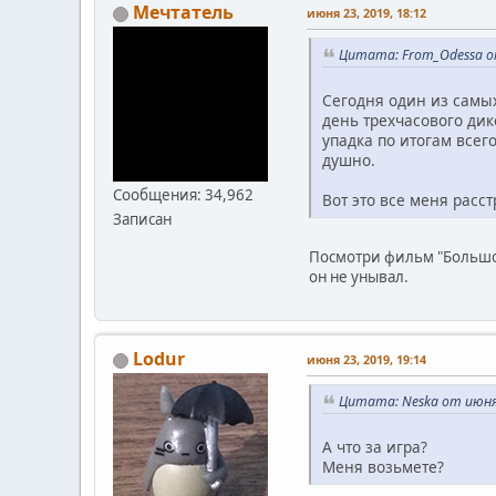
Мечтатель
июня 23, 2019, 18:12
Цитата: From_Odessa от
Сегодня один из самых
день трехчасового дик
упадка по итогам всег
душно.
Сообщения: 34,962
Вот это все меня расст
Записан
Посмотри фильм "Большой
он не унывал.
Lodur
июня 23, 2019, 19:14
Цитата: Neska от июня 
А что за игра?
Меня возьмете?