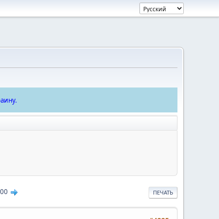
аину.
00
ПЕЧАТЬ