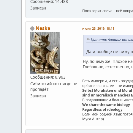
Сообщения: 14,488
Записан
Пока горит свеча – всё попр
Neska
июня 23, 2019, 18:11
Цитата: Авишаг от июня
Да и вообще не вижу п
Ну, почему же. Плохое на
Глобально, естественно, 
Сообщения: 6,963
Есть империи, и есть госуда
Сибирский кот нигде не
орбите, если сами - не импер
пропадёт!
Selbst Moralisten und Moral
sind unmoralisch manches M
Записан
В подавляющем большинстве
We share the same biology
Regardless of ideology
Если мой родной язык потряс
Муса Антер)