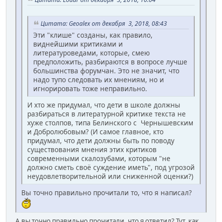
Цитата: Geoalex от декабря 3, 2018, 08:43
Эти "клише" созданы, как правило,
виднейшими критиками и
литературоведами, которые, смею
предположить, разбираются в вопросе лучше
большинства форумчан. Это не значит, что
надо тупо следовать их мнениям, но и
игнорировать тоже неправильно.
И хто же придумал, что дети в школе должны
разбираться в литературной критике текста не
хуже столпов, типа Белинского с Чернышевским
и Добролюбовым? (И самое главное, кто
придумал, что дети должны быть по поводу
существования мнения этих критиков
современными скалозубами, которым "не
должно сметь своё суждение иметь", под угрозой
неудовлетворительной или сниженной оценки?)
Вы точно правильно прочитали то, что я написал?
А вы точно правильно прочитали, что я ответил? Тут, как