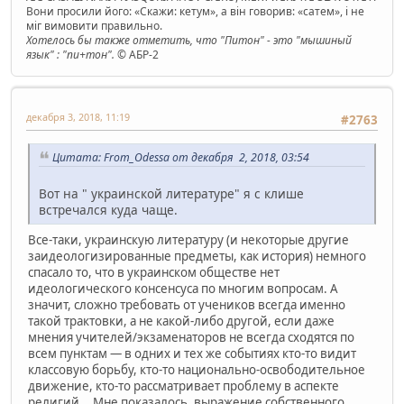
Вони просили його: «Скажи: кетум», а він говорив: «сатем», і не
міг вимовити правильно.
Хотелось бы также отметить, что "Питон" - это "мышиный
язык" : "пи+тон".
© АБР-2
декабря 3, 2018, 11:19
#2763
Цитата: From_Odessa от декабря 2, 2018, 03:54
Вот на " украинской литературе" я с клише
встречался куда чаще.
Все-таки, украинскую литературу (и некоторые другие
заидеологизированные предметы, как история) немного
спасало то, что в украинском обществе нет
идеологического консенсуса по многим вопросам. А
значит, сложно требовать от учеников всегда именно
такой трактовки, а не какой-либо другой, если даже
мнения учителей/экзаменаторов не всегда сходятся по
всем пунктам — в одних и тех же событиях кто-то видит
классовую борьбу, кто-то национально-освободительное
движение, кто-то рассматривает проблему в аспекте
религий... Мне показалось, выражение собственного