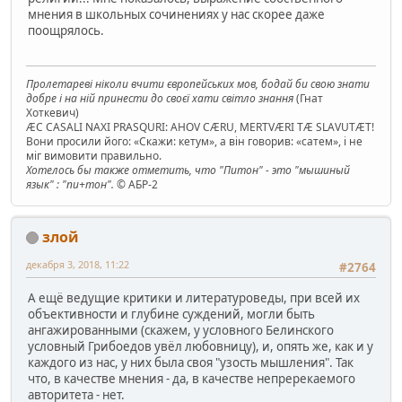
мнения в школьных сочинениях у нас скорее даже
поощрялось.
Пролетареві ніколи вчити європейських мов, бодай би свою знати
добре і на ній принести до своєї хати світло знання
(Гнат
Хоткевич)
ÆC CASALI NAXI PRASQURI: AHOV CÆRU, MERTVÆRI TÆ SLAVUTÆT!
Вони просили його: «Скажи: кетум», а він говорив: «сатем», і не
міг вимовити правильно.
Хотелось бы также отметить, что "Питон" - это "мышиный
язык" : "пи+тон".
© АБР-2
злой
декабря 3, 2018, 11:22
#2764
А ещё ведущие критики и литературоведы, при всей их
объективности и глубине суждений, могли быть
ангажированными (скажем, у условного Белинского
условный Грибоедов увёл любовницу), и, опять же, как и у
каждого из нас, у них была своя "узость мышления". Так
что, в качестве мнения - да, в качестве непререкаемого
авторитета - нет.