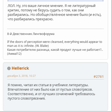
ЛОЛ. Ну, это ваше личное мнение. Я не литературный
критик, потому не берусь судить о том, как они
разбирались. Но обобществлённое мнение было (и есть),
что разбирались прекрасно.
8-й Девственник Лингвофорума
If the doors of perception were cleansed, everything would appear to
man as it is: infinite. (W. Blake)
Какая потребителю разница, какой продукт лучше не работает?..
(Awwal12)
Hellerick
декабря 3, 2018, 10:27
#2761
Я помню, читал их статьи в учебнике литературы.
Впечатление от них было как от пустых словотрясов.
Соответственно, и от лучших сочинений требовалось
пустого словотрясения.