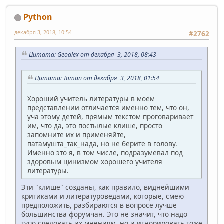
Python
декабря 3, 2018, 10:54
#2762
Цитата: Geoalex от декабря 3, 2018, 08:43
Цитата: Toman от декабря 3, 2018, 01:54
Хороший учитель литературы в моём
представлении отличается именно тем, что он,
уча этому детей, прямым текстом проговаривает
им, что да, это постылые клише, просто
запомните их и применяйте,
патамушта_так_нада, но не берите в голову.
Именно это я, в том числе, подразумевал под
здоровым цинизмом хорошего учителя
литературы.
Эти "клише" созданы, как правило, виднейшими
критиками и литературоведами, которые, смею
предположить, разбираются в вопросе лучше
большинства форумчан. Это не значит, что надо
тупо следовать их мнениям, но и игнорировать тоже