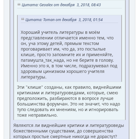
Цитата: Geoalex от декабря 3, 2018, 08:43
Цитата: Toman от декабря 3, 2018, 01:54
Хороший учитель литературы в моём
представлении отличается именно тем, что
он, уча этому детей, прямым текстом
проговаривает им, что да, это постылые
клише, просто запомните их и применяйте,
патамушта_так_нада, но не берите в голову.
Именно это я, в том числе, подразумевал под
здоровым цинизмом хорошего учителя
литературы.
Эти "клише" созданы, как правило, виднейшими
критиками и литературоведами, которые, смею
предположить, разбираются в вопросе лучше
большинства форумчан. Это не значит, что надо
тупо следовать их мнениям, но и игнорировать
тоже неправильно.
Являются ли виднейшие критики и литературоведы
божественными существами, до совершенства
которых простые смертные никогда не дорастут?