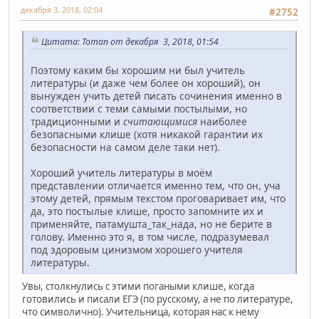
декабря 3, 2018, 02:04
#2752
Цитата: Toman от декабря 3, 2018, 01:54
Поэтому каким бы хорошим ни был учитель
литературы (и даже чем более он хороший), он
вынужден учить детей писать сочинения именно в
соответствии с теми самыми постылыми, но
традиционными и
считающимися
наиболее
безопасными клише (хотя никакой гарантии их
безопасности на самом деле таки нет).
Хороший учитель литературы в моём
представлении отличается именно тем, что он, уча
этому детей, прямым текстом проговаривает им, что
да, это постылые клише, просто запомните их и
применяйте, патамушта_так_нада, но не берите в
голову. Именно это я, в том числе, подразумевал
под здоровым цинизмом хорошего учителя
литературы.
Увы, столкнулись с этими погаными клише, когда
готовились и писали ЕГЭ (по русскому, а не по литературе,
что символично). Учительница, которая нас к нему