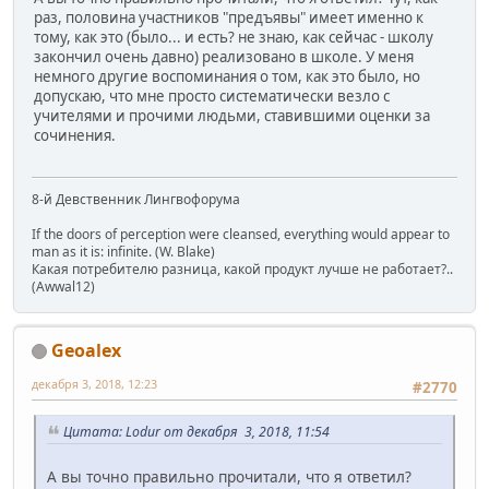
раз, половина участников "предъявы" имеет именно к
тому, как это (было... и есть? не знаю, как сейчас - школу
закончил очень давно) реализовано в школе. У меня
немного другие воспоминания о том, как это было, но
допускаю, что мне просто систематически везло с
учителями и прочими людьми, ставившими оценки за
сочинения.
8-й Девственник Лингвофорума
If the doors of perception were cleansed, everything would appear to
man as it is: infinite. (W. Blake)
Какая потребителю разница, какой продукт лучше не работает?..
(Awwal12)
Geoalex
декабря 3, 2018, 12:23
#2770
Цитата: Lodur от декабря 3, 2018, 11:54
А вы точно правильно прочитали, что я ответил?