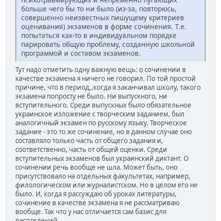
больше чего бы то ни было (из-за, повторюсь,
совершенно неизвестных пишущему критериев
оценивания) экзаменов в форме сочинения. Т.е.
попытаться как-то в индивидуальном порядке
парировать общую проблему, созданную школьной
программой и составом экзаменов.
Тут надо отметить одну важную вещь: о сочинении в
качестве экзамена я ничего не говорил. По той простой
причине, что в период,,когда я заканчивал школу, такого
экзамена попросту не было. Ни выпускного, ни
вступительного. Среди выпускных было обязательное
украинское изложение с творческим заданием, был
аналогичный экзамен по русскому языку. Творческое
задание - это то же сочинение, но в данном случае оно
составляло только часть от общего задания и,
соответственно, часть от общей оценки. Среди
вступительных экзаменов был украинский диктант. О
сочинении речь вообще не шла. Может быть, оно
присутствовало на отдельных факультетах, например,
филологическом или журналистском. Но в целом его не
было. И, когда я рассуждаю об уроках литературы,
сочинение в качестве экзамена я не рассматриваю
вообще. Так что у нас отличается сам базис для
рассуждений.