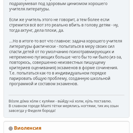
подразумевал под здоровым цинизмом хорошего
учителя литературы.
Если же учитель этого не говорит, а тем более если
стремится всё вот это реально вбить в голову детям - ну,
тогда ахтунг, дела плохи, да.
...Но в итоге-то вот что главное: задача хорошего учителя
литературы фактически - попытаться в меру своих сил
спасти детей от по умолчанию психотравмирующих и
непременно пугающих больше чего бы то ни было (из-за,
повторюсь, совершенно неизвестных пишущему
критериев оценивания) экзаменов в форме сочинения.
Т.е. попытаться как-то в индивидуальном порядке
парировать общую проблему, созданную школьной
программой и составом экзаменов.
Во́зле до́ма хо́лм с куля́ми - вы́йду на́ холм, ку́ль поставлю.
В славном городе Miami тётки мерялись ногтями, тик иң озын
завсегда у Фиделя борода!
Виоленсия