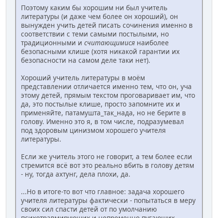
Поэтому каким бы хорошим ни был учитель
литературы (и даже чем более он хороший), он
вынужден учить детей писать сочинения именно в
соответствии с теми самыми постылыми, но
традиционными и
считающимися
наиболее
безопасными клише (хотя никакой гарантии их
безопасности на самом деле таки нет).
Хороший учитель литературы в моём
представлении отличается именно тем, что он, уча
этому детей, прямым текстом проговаривает им, что
да, это постылые клише, просто запомните их и
применяйте, патамушта_так_нада, но не берите в
голову. Именно это я, в том числе, подразумевал
под здоровым цинизмом хорошего учителя
литературы.
Если же учитель этого не говорит, а тем более если
стремится всё вот это реально вбить в голову детям
- ну, тогда ахтунг, дела плохи, да.
...Но в итоге-то вот что главное: задача хорошего
учителя литературы фактически - попытаться в меру
своих сил спасти детей от по умолчанию
психотравмирующих и непременно пугающих