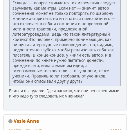
Если да — вопрос снимается, их изречения следует
заучивать как мантры. Если нет — значит, автор
сочинения может не только повторять по шаблону
мнение авторитета, но и пытаться превзойти его —
что включает в себя и сомнения в непреложной
истинности трактовки, предложенной
литературоведами. Ведь кто такой литературный
критик? Это человек, примерно понимающий, как
пишутся литературные произведения, но, видимо,
недостаточно глубоко, чтобы реализовать себя как
писатель. В конце-концов, у книги есть автор, и в
сочинении по книге нужно пытаться донести,
прежде всего, излагаемые им идеи, а
всевозможные толкователи — в сущности, те же
ученики. Правильно ли требовать от учеников,
чтобы они списывали друг у друга?
Блин, и вы туда же. Где я написал, что они непогрешимые
и что надо тупо следовать их мнениям?
Vesle Anne
декабря 3, 2018, 11:38