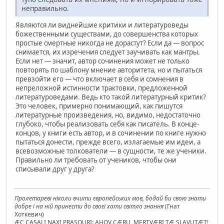
неправильно.
Являются ли виднейшие критики и литературоведы
божественными существами, до совершенства которых
простые смертные никогда не дорастут? Если да — вопрос
снимается, их изречения следует заучивать как мантры.
Если нет — значит, автор сочинения может не только
повторять по шаблону мнение авторитета, но и пытаться
превзойти его — что включает в себя и сомнения в
непреложной истинности трактовки, предложенной
литературоведами. Ведь кто такой литературный критик?
Это человек, примерно понимающий, как пишутся
литературные произведения, но, видимо, недостаточно
глубоко, чтобы реализовать себя как писатель. В конце-
концов, у книги есть автор, и в сочинении по книге нужно
пытаться донести, прежде всего, излагаемые им идеи, а
всевозможные толкователи — в сущности, те же ученики.
Правильно ли требовать от учеников, чтобы они
списывали друг у друга?
Пролетареві ніколи вчити європейських мов, бодай би свою знати
добре і на ній принести до своєї хати світло знання
(Гнат
Хоткевич)
ÆC CASALI NAXI PRASQURI: AHOV CÆRU, MERTVÆRI TÆ SLAVUTÆT!