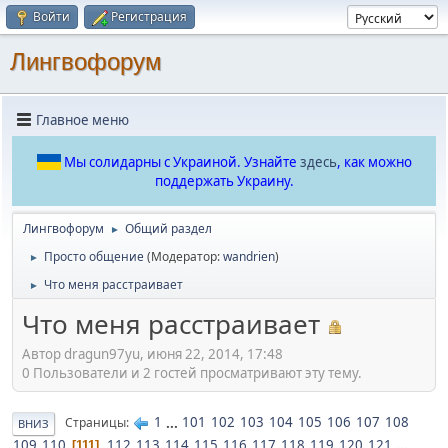
Войти
Регистрация
Лингвофорум
Главное меню
Мы солидарны с Украиной. Узнайте
здесь
, как можно
поддержать Украину.
Лингвофорум
Общий раздел
►
Просто общение
(Модератор:
wandrien
)
►
Что меня расстраивает
►
Что меня расстраивает
Автор dragun97yu, июня 22, 2014, 17:48
0 Пользователи и 2 гостей просматривают эту тему.
1
...
101
102
103
104
105
106
107
108
Страницы
ВНИЗ
109
110
112
113
114
115
116
117
118
119
120
121
...
111