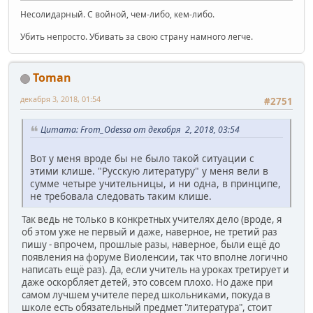
Несолидарный. С войной, чем-либо, кем-либо.
Убить непросто. Убивать за свою страну намного легче.
Toman
декабря 3, 2018, 01:54
#2751
Цитата: From_Odessa от декабря 2, 2018, 03:54
Вот у меня вроде бы не было такой ситуации с
этими клише. "Русскую литературу" у меня вели в
сумме четыре учительницы, и ни одна, в принципе,
не требовала следовать таким клише.
Так ведь не только в конкретных учителях дело (вроде, я
об этом уже не первый и даже, наверное, не третий раз
пишу - впрочем, прошлые разы, наверное, были ещё до
появления на форуме Виоленсии, так что вполне логично
написать ещё раз). Да, если учитель на уроках третирует и
даже оскорбляет детей, это совсем плохо. Но даже при
самом лучшем учителе перед школьниками, покуда в
школе есть обязательный предмет "литература", стоит