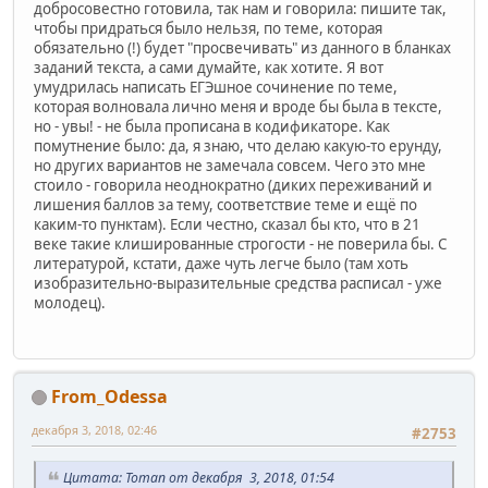
добросовестно готовила, так нам и говорила: пишите так,
чтобы придраться было нельзя, по теме, которая
обязательно (!) будет "просвечивать" из данного в бланках
заданий текста, а сами думайте, как хотите. Я вот
умудрилась написать ЕГЭшное сочинение по теме,
которая волновала лично меня и вроде бы была в тексте,
но - увы! - не была прописана в кодификаторе. Как
помутнение было: да, я знаю, что делаю какую-то ерунду,
но других вариантов не замечала совсем. Чего это мне
стоило - говорила неоднократно (диких переживаний и
лишения баллов за тему, соответствие теме и ещё по
каким-то пунктам). Если честно, сказал бы кто, что в 21
веке такие клишированные строгости - не поверила бы. С
литературой, кстати, даже чуть легче было (там хоть
изобразительно-выразительные средства расписал - уже
молодец).
From_Odessa
декабря 3, 2018, 02:46
#2753
Цитата: Toman от декабря 3, 2018, 01:54