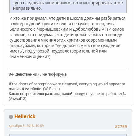
тупо следовать их мнениям, но и игнорировать тоже
неправильно.
И хто же придумал, что дети в школе должны разбираться
в литературной критике текста не хуже столпов, типа
Белинского с Чернышевским и Добролюбовым? (И самое
главное, кто придумал, что дети должны быть по поводу
существования мнения этих критиков современными
скалозубами, которым "не должно сметь своё суждение
иметь", под угрозой неудовлетворительной или
сниженной оценки?)
8-й Девственник Лингвофорума
If the doors of perception were cleansed, everything would appear to
man as it is: infinite. (W. Blake)
Какая потребителю разница, какой продукт лучше не работает?..
(Awwal12)
Hellerick
декабря 3, 2018, 10:09
#2759