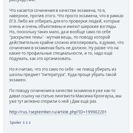
Что касается сочинения в качестве экзамена, то я,
наверное, против этого. Что просто экзамена, что в рамках
ЕГЭ. Либо же отбирать для его проверки людей, которые
очень и очень объективны и имеют широкие взгляды.
Но, поскольку таких мало, да и вообще само по себе
"раскрытие темы" - мутная вещь, по поводу которой
действительно крайне сложно апеллировать, я думаю, что
сочинения в экзаменах быть не должно. Ну разве что на
какие-то профильные специальности, и то, надо ещё
подумать, как это организовать.
Но я считаю, что это само по себе - не повод убирать из
школы предмет "литература". Куда проще убрать такой
экзамен.
По поводу сочинения в качестве экзамена я уже как-то
давал ссылку на статью лингвиста Максима Кронгауза,,мы
уже тут активно спорили о ней ) Дам ещё раз.
http://rus.1september.ru/article.php?ID=199902201
Spoiler
⇓⇓⇓