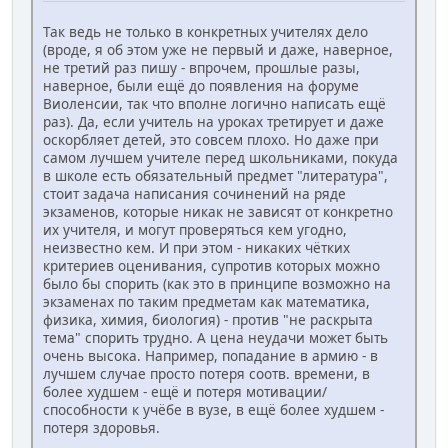
Так ведь не только в конкретных учителях дело
(вроде, я об этом уже не первый и даже, наверное,
не третий раз пишу - впрочем, прошлые разы,
наверное, были ещё до появления на форуме
Виоленсии, так что вполне логично написать ещё
раз). Да, если учитель на уроках третирует и даже
оскорбляет детей, это совсем плохо. Но даже при
самом лучшем учителе перед школьниками, покуда
в школе есть обязательный предмет "литература",
стоит задача написания сочинений на ряде
экзаменов, которые никак не зависят от конкретно
их учителя, и могут проверяться кем угодно,
неизвестно кем. И при этом - никаких чётких
критериев оценивания, супротив которых можно
было бы спорить (как это в принципе возможно на
экзаменах по таким предметам как математика,
физика, химия, биология) - против "не раскрыта
тема" спорить трудно. А цена неудачи может быть
очень высока. Например, попадание в армию - в
лучшем случае просто потеря соотв. времени, в
более худшем - ещё и потеря мотивации/
способности к учёбе в вузе, в ещё более худшем -
потеря здоровья.