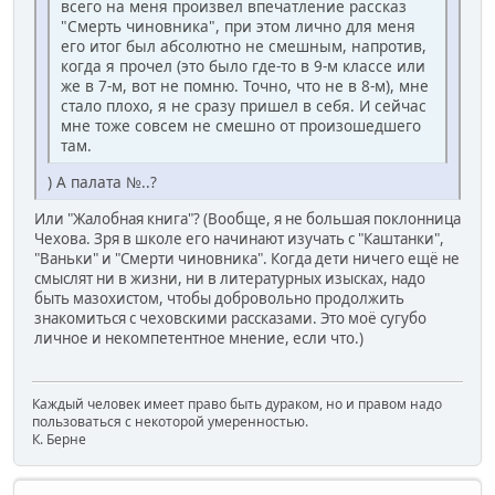
всего на меня произвел впечатление рассказ
"Смерть чиновника", при этом лично для меня
его итог был абсолютно не смешным, напротив,
когда я прочел (это было где-то в 9-м классе или
же в 7-м, вот не помню. Точно, что не в 8-м), мне
стало плохо, я не сразу пришел в себя. И сейчас
мне тоже совсем не смешно от произошедшего
там.
) А палата №..?
Или "Жалобная книга"? (Вообще, я не большая поклонница
Чехова. Зря в школе его начинают изучать с "Каштанки",
"Ваньки" и "Смерти чиновника". Когда дети ничего ещё не
смыслят ни в жизни, ни в литературных изысках, надо
быть мазохистом, чтобы добровольно продолжить
знакомиться с чеховскими рассказами. Это моё сугубо
личное и некомпетентное мнение, если что.)
Каждый человек имеет право быть дураком, но и правом надо
пользоваться с некоторой умеренностью.
К. Берне