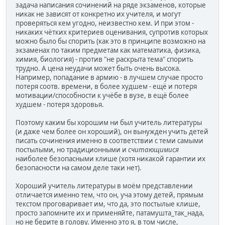
задача написания сочинений на ряде экзаменов, которые
никак не зависят от конкретно их учителя, и могут
проверяться кем угодно, неизвестно кем. И при этом -
никаких чётких критериев оценивания, супротив которых
можно было бы спорить (как это в принципе возможно на
экзаменах по таким предметам как математика, физика,
химия, биология) - против "не раскрыта тема" спорить
трудно. А цена неудачи может быть очень высока.
Например, попадание в армию - в лучшем случае просто
потеря соотв. времени, в более худшем - ещё и потеря
мотивации/способности к учёбе в вузе, в ещё более
худшем - потеря здоровья.
Поэтому каким бы хорошим ни был учитель литературы
(и даже чем более он хороший), он вынужден учить детей
писать сочинения именно в соответствии с теми самыми
постылыми, но традиционными и
считающимися
наиболее безопасными клише (хотя никакой гарантии их
безопасности на самом деле таки нет).
Хороший учитель литературы в моём представлении
отличается именно тем, что он, уча этому детей, прямым
текстом проговаривает им, что да, это постылые клише,
просто запомните их и применяйте, патамушта_так_нада,
но не берите в голову. Именно это я, в том числе,