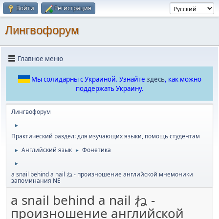
Войти
Регистрация
Лингвофорум
Главное меню
Мы солидарны с Украиной. Узнайте
здесь
, как можно
поддержать Украину.
Лингвофорум
►
Практический раздел: для изучающих языки, помощь студентам
Английский язык
Фонетика
►
►
►
a snail behind a nail ね - произношение английской мнемоники
запоминания NE
a snail behind a nail ね -
произношение английской