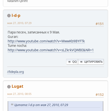
Vatanım Qırım!
l-d-p
мая 27, 2010, 07:29
#151
Пара песен, записанных к 9 Мая.
Guran:
http://www.youtube.com/watch?v=MwwKb9BYFTk
Tume nocha:
http://www.youtube.com/watch?v=sLZkrkVQWBE&NR=1
QQ
ЦИТИРОВАТЬ
//lidepla.org
Lugat
мая 27, 2010, 08:05
#152
Цитата: l-d-p от мая 27, 2010, 07:29