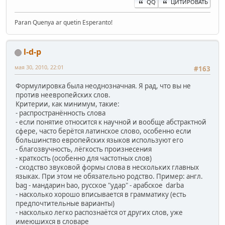
QQ
ЦИТИРОВАТЬ
Paran Quenya ar quetin Esperanto!
l-d-p
мая 30, 2010, 22:01
#163
Формулировка была неоднозначная. Я рад, что вы не
против неевропейских слов.
Критерии, как минимум, такие:
- распространённость слова
- если понятие относится к научной и вообще абстрактной
сфере, часто берётся латинское слово, особенно если
большинство европейских языков используют его
- благозвучность, лёгкость произнесения
- краткость (особенно для частотных слов)
- сходство звуковой формы слова в нескольких главных
языках. При этом не обязательно родство. Пример: англ.
bag - мандарин bao, русское "удар" - арабское darba
- насколько хорошо вписывается в грамматику (есть
предпочтительные варианты)
- насколько легко распознаётся от других слов, уже
имеюшихся в словаре