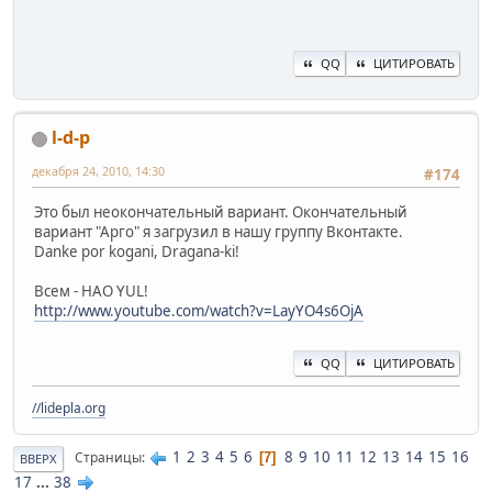
QQ
ЦИТИРОВАТЬ
l-d-p
декабря 24, 2010, 14:30
#174
Это был неокончательный вариант. Окончательный
вариант "Арго" я загрузил в нашу группу Вконтакте.
Danke por kogani, Dragana-ki!
Всем - HAO YUL!
http://www.youtube.com/watch?v=LayYO4s6OjA
QQ
ЦИТИРОВАТЬ
//lidepla.org
1
2
3
4
5
6
8
9
10
11
12
13
14
15
16
Страницы
7
ВВЕРХ
17
...
38