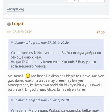
//lidepla.org
Lugat
мая 27, 2010, 22:56
#156
Цитата: l-d-p от мая 27, 2010, 22:20
Yu sempre es karim versu nu - Вы/ты всегда добры по
отношению к нам.
Hu gani? Oli hu hev idyen vos - Кто поёт? Все, у кого
есть немного голоса.
Me samaji.
Me hev oli lexikon de Lidepla fo Lingvo. Me iven
gwo dai es lexikon a un de may prees-ney lernyer
Mtangatanga, kel iven gwo probi skribi koysa hir a yu. Obwol lu
bu pri visiti Lingvoforum. Afsos, lu hev otre interes.
Цитата: l-d-p от мая 27, 2010, 22:20
Ya, es me. Me pri gani. Walaa, pa exampla, kelke may