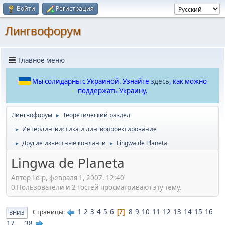
Войти
Регистрация
Лингвофорум
Главное меню
Мы солидарны с Украиной. Узнайте
здесь
, как можно
поддержать Украину.
Лингвофорум
Теоретический раздел
►
Интерлингвистика и лингвопроектирование
►
Другие известные конланги
Lingwa de Planeta
►
►
Lingwa de Planeta
Автор l-d-p, февраля 1, 2007, 12:40
0 Пользователи и 2 гостей просматривают эту тему.
1
2
3
4
5
6
8
9
10
11
12
13
14
15
16
Страницы
7
ВНИЗ
17
...
38