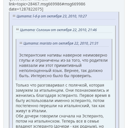
link=topic=28467.msg669986#msg669986
date=1287822075]
Цитата: l-d-p от октября 23, 2010, 10:27
Цитата: Солохин от октября 22, 2010, 21:46
Цитата: maristo от октября 22, 2010, 21:31
Эсперантские нативы наверное неимоверно
глупы и ограничены из-за того, что родители
навязали им этот примитивный
неполноценный язык. Вернее, так должно
быть. Интересно было бы проверить.
Только что разговаривал с полячкой, которая
замужем за итальянцем. Они познакомились и
женились благодаря эсперанто. Первое время в
быту использовали именно эсперанто, потом
постепенно перешли на итальянский, так как
живут в Италии.
Обе дочери говорили сначала на Эсперанто,
потом на итальянском. Теперь все в семье
владеют эсперанто (дочери - как родным), но