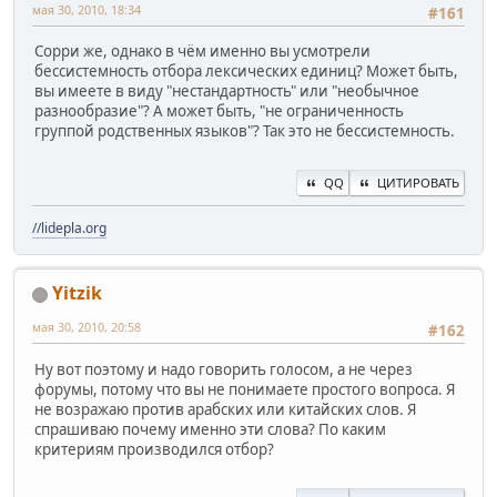
мая 30, 2010, 18:34
#161
Сорри же, однако в чём именно вы усмотрели
бессистемность отбора лексических единиц? Может быть,
вы имеете в виду "нестандартность" или "необычное
разнообразие"? А может быть, "не ограниченность
группой родственных языков"? Так это не бессистемность.
QQ
ЦИТИРОВАТЬ
//lidepla.org
Yitzik
мая 30, 2010, 20:58
#162
Ну вот поэтому и надо говорить голосом, а не через
форумы, потому что вы не понимаете простого вопроса. Я
не возражаю против арабских или китайских слов. Я
спрашиваю почему именно эти слова? По каким
критериям производился отбор?