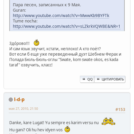
Пара песен, записанных к 9 Мая.
Guran:
http://www.youtube.com/watch?v=MwwKb9BYFTk
Tume nocha:
http://www.youtube.com/watch?v=sLZkrkVQWBE&NR=1
Здо́рово!!!
И сам язык звучит, кстати, неплохо! А кто поёт?
Вот если б еще уже переведенный дуэт Шебнем Ферах и
Полада Бюль-Бюль-оглы "Swate, kom swate okos, es kada
taraf" озвучить, класс!
QQ
ЦИТИРОВАТЬ
l-d-p
мая 27, 2010, 21:50
#153
Danke, kare Lugat! Yu sempre es karim versu nu
Hu gani? Oli hu hev idyen vos