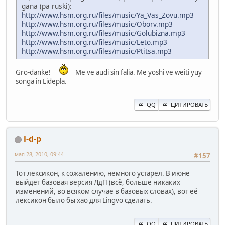
gana (pa ruski):
http://www.hsm.org.ru/files/music/Ya_Vas_Zovu.mp3
http://www.hsm.org.ru/files/music/Oborv.mp3
http://www.hsm.org.ru/files/music/Golubizna.mp3
http://www.hsm.org.ru/files/music/Leto.mp3
http://www.hsm.org.ru/files/music/Ptitsa.mp3
Gro-danke!
Me ve audi sin falia. Me yoshi ve weiti yuy
songa in Lidepla.
QQ
ЦИТИРОВАТЬ
l-d-p
мая 28, 2010, 09:44
#157
Тот лексикон, к сожалению, немного устарел. В июне
выйдет базовая версия ЛдП (всё, больше никаких
изменений, во всяком случае в базовых словах), вот её
лексикон было бы хао для Lingvo сделать.
QQ
ЦИТИРОВАТЬ