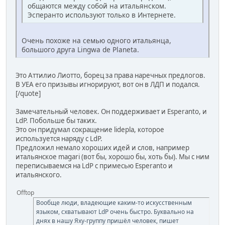
общаются между собой на итальянском.
Эсперанто используют только в Интернете.
Очень похоже на семью одного итальянца,
большого друга Lingwa de Planeta.
Это Аттилио Лиотто, борец за права наречных предлогов.
В УЕА его призывы игнорируют, вот он в ЛДП и подался.
[/quote]
Замечательный человек. Он поддерживает и Esperanto, и
LdP. Побольше бы таких.
Это он придумал сокращение lidepla, которое
используется наряду с LdP.
Предложил немало хороших идей и слов, например
итальянское magari (вот бы, хорошо бы, хоть бы). Мы с ним
переписываемся на LdP с примесью Esperanto и
итальянского.
Offtop
Вообще люди, владеющие каким-то искусственным
языком, схватывают LdP очень быстро. Буквально на
днях в нашу Яху-группу пришёл человек, пишет