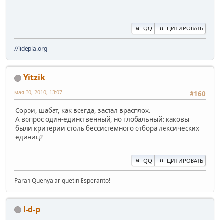
QQ
ЦИТИРОВАТЬ
//lidepla.org
Yitzik
мая 30, 2010, 13:07
#160
Сорри, шабат, как всегда, застал врасплох.
А вопрос один-единственный, но глобальный: каковы
были критерии столь бессистемного отбора лексических
единиц?
QQ
ЦИТИРОВАТЬ
Paran Quenya ar quetin Esperanto!
l-d-p