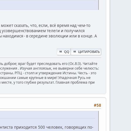
может сказать, что, если, всё время над чем-то
ад усовершенствованием телеги и получился
ы находимся - в середине эволюции или в конце. А
QQ
ЦИТИРОВАТЬ
ь доброе; враг будет преследовать его (Ос.8:3). Читайте
ужения . Изучая англоязык, не выверни себе челюсть:
й страны. РПЦ - столп и утверждение Истины. Честь - это
Мокшании самые крупные в мире! Упадочная Русь не
месте, у того глубже результат. Главная проблема при
#58
нтиста приходится 500 человек, говорящих по-