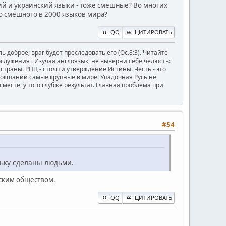
й и украинский языки - тоже смешные? Во многих
о смешного в 2000 языков мира?
QQ
ЦИТИРОВАТЬ
ь доброе; враг будет преследовать его (Ос.8:3). Читайте
ужения . Изучая англоязык, не выверни себе челюсть:
й страны. РПЦ - столп и утверждение Истины. Честь - это
Мокшании самые крупные в мире! Упадочная Русь не
месте, у того глубже результат. Главная проблема при
#54
льку сделаны людьми.
еским обществом.
QQ
ЦИТИРОВАТЬ