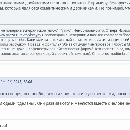
нтическими двойниками не вполне понятна. К примеру, белорусски
ты, которые являются семантическими двойниками. Не понимаю, чт
е поверю в эсперантское "лис-о", "утк-о". Ненормально это. Отверг Израил
www.proza.ru/avtor/brayev
Проповедание неверящим важнее храмового богосл
 - это путь к себе. Капитализм - это частный капитал плюс латинизация все
воим рассудком. Псевда и фрипулья убивают душу лингвоюзера. Глобусы 
зык не нужен. Кофеюзеры по найтам постят форума́. Кто копает на одном 
ь запоминания слов (для людей с обычной памятью). Christoros madûmbra!
ря 26, 2015, 12:06
трого говоря, все вообще языки являются искусственными, поско
ки людьми "сделаны". Они развиваются и меняются вместе с человеч
ruci!