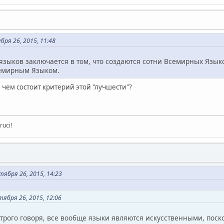
ря 26, 2015, 11:48
зыков заключается в том, что создаются сотни Всемирных Языко
семирным Языком.
В чем состоит критерий этой "лучшести"?
ruci!
ября 26, 2015, 14:23
ября 26, 2015, 12:06
 строго говоря, все вообще языки являются искусственными, пос