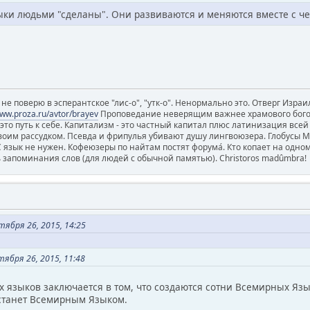
зыки людьми "сделаны". Они развиваются и меняются вместе с ч
е поверю в эсперантское "лис-о", "утк-о". Ненормально это. Отверг Израил
www.proza.ru/avtor/brayev
Проповедание неверящим важнее храмового богосл
 - это путь к себе. Капитализм - это частный капитал плюс латинизация все
воим рассудком. Псевда и фрипулья убивают душу лингвоюзера. Глобусы 
зык не нужен. Кофеюзеры по найтам постят форума́. Кто копает на одном 
ь запоминания слов (для людей с обычной памятью). Christoros madûmbra!
ября 26, 2015, 14:25
ября 26, 2015, 11:48
 языков заключается в том, что создаются сотни Всемирных Язык
 станет Всемирным Языком.