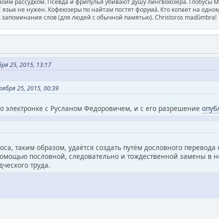
воим рассудком. Псевда и фрипулья убивают душу лингвоюзера. Глобусы 
зык не нужен. Кофеюзеры по найтам постят форума́. Кто копает на одном 
ь запоминания слов (для людей с обычной памятью). Christoros madûmbra!
я 25, 2015, 13:17
ября 25, 2015, 00:39
по электронке с Русланом Федоровичем, и с его разрешение
опуб
оса, таким образом, удаётся создать путём дословного перевода 
помощью пословной, следовательно и тождественной замены в нё
дческого труда.