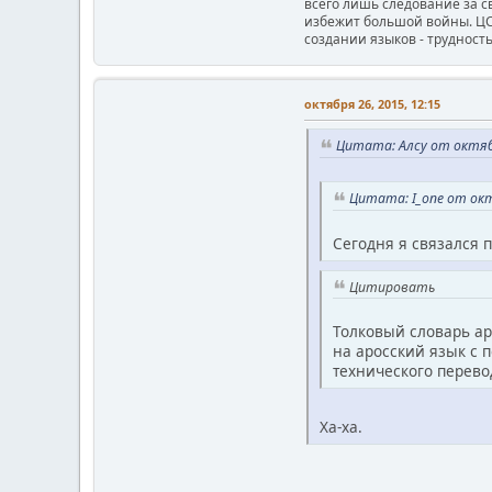
всего лишь следование за с
избежит большой войны. ЦС я
создании языков - трудност
октября 26, 2015, 12:15
Цитата: Алcy от октябр
Цитата: I_one от окт
Сегодня я связался 
Цитировать
Толковый словарь ар
на аросский язык с 
технического перево
Ха-ха.