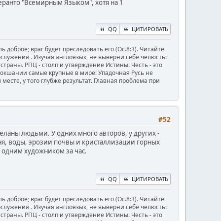
перанто "Всемирным Языком", хотя на 1
QQ
ЦИТИРОВАТЬ
ь доброе; враг будет преследовать его (Ос.8:3). Читайте
ужения . Изучая англоязык, не выверни себе челюсть:
й страны. РПЦ - столп и утверждение Истины. Честь - это
Мокшании самые крупные в мире! Упадочная Русь не
месте, у того глубже результат. Главная проблема при
#52
еланы людьми. У одних много авторов, у других -
гня, воды, эрозии почвы и кристаллизации горных
 одним художником за час.
QQ
ЦИТИРОВАТЬ
ь доброе; враг будет преследовать его (Ос.8:3). Читайте
ужения . Изучая англоязык, не выверни себе челюсть:
й страны. РПЦ - столп и утверждение Истины. Честь - это