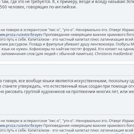
там, где это не требуется. Я, к примеру, везде и всюду называю Эс
 500 человек, говорящих по-английски.
е поверю в эсперантское "лис-о", "утк-о". Ненормально это. Отверг Израил
www.proza.ru/avtor/brayev
Проповедание неверящим важнее храмового богосл
 - это путь к себе. Капитализм - это частный капитал плюс латинизация все
воим рассудком. Псевда и фрипулья убивают душу лингвоюзера. Глобусы 
зык не нужен. Кофеюзеры по найтам постят форума́. Кто копает на одном 
ь запоминания слов (для людей с обычной памятью). Christoros madûmbra!
го говоря, все вообще языки являются искусственными, поскольку сд
е станете утверждать, что естественный язык создан при помощи о
но рисовать группой художников на протяжении многих лет, или же
е поверю в эсперантское "лис-о", "утк-о". Ненормально это. Отверг Израил
www.proza.ru/avtor/brayev
Проповедание неверящим важнее храмового богосл
 - это путь к себе. Капитализм - это частный капитал плюс латинизация все