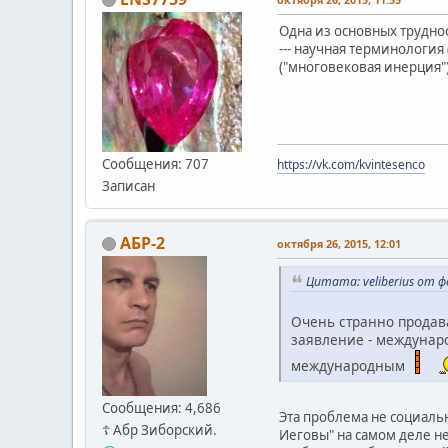
Одна из основных труднос
--- научная терминологи
("многовековая инерция"
Сообщения: 707
https://vk.com/kvintesenco
Записан
АБР-2
октября 26, 2015, 12:01
Цитата: veliberius от ф
Очень странно продава
заявление - междунаро
международным
Сообщения: 4,686
Эта проблема не социальн
☦ Абр Зиборский.
Иеговы" на самом деле не