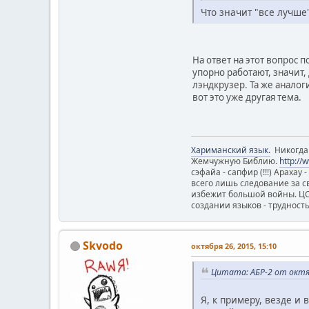
Что значит "все лучше
На ответ на этот вопрос 
упорно работают, значит
лэндкрузер. Та же аналог
вот это уже другая тема.
Хариманский язык.
Никогда н
Жемчужную Библию.
http://
сэфайа - сапфир (!!!) Арахау
всего лишь следование за с
избежит большой войны. ЦС я
создании языков - трудност
Skvodo
октября 26, 2015, 15:10
Цитата: АБР-2 от октяб
Я, к примеру, везде и