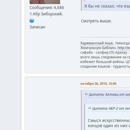
Я бы не сказал, что я
Сообщения: 4,686
☦ Абр Зиборский.
Смотреть выше.
Записан
Хариманский язык.
Никогда н
Жемчужную Библию.
http://
сэфайа - сапфир (!!!) Арахау
всего лишь следование за с
избежит большой войны. ЦС я
создании языков - трудност
октября 26, 2015, 15:05
Цитата: Алтаец от окт
Цитата: АБР-2 от окт
Смысл искусственных
концов один из них