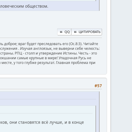
еловеческим обществом.
QQ
ЦИТИРОВАТЬ
ь доброе; враг будет преследовать его (Ос.8:3). Читайте
ужения . Изучая англоязык, не выверни себе челюсть:
й страны. РПЦ - столп и утверждение Истины. Честь - это
Мокшании самые крупные в мире! Упадочная Русь не
месте, у того глубже результат. Главная проблема при
#57
ов, они становятся всё лучше, и в конце