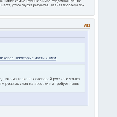
Мокшании самые крупные в мире! Упадочная Русь не
месте, у того глубже результат. Главная проблема при
#53
ликовал некоторые части книги
.
одного из толковых словарей русского языка
м русских слов на аросские и требует лишь