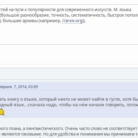
тей на пути к популярности для современного искусств. М. языка
я (большое разнообразие, точность, систематичность, быстрое попо
); большие архивы (например,
//arxiv.org
)).
евраля 7, 2014, 03:09
ть книгу о языке, который никто не может найти в гугле, хотя бы
дный язык...сначала надо, чтобы на нём начали говорить, потом
ого плана, а лингвистического. Очень часто слово не соответствует 
 являются таковыми. Но для удобства и понимания мы принимаем та