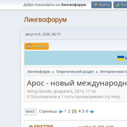
Добро пожаловать на
Лингвофорум
.
Войти
Рег
Лингвофорум
августа 6, 2026, 06:15
Начало
М
Лингвофорум
Теоретический раздел
Интерлингвист
►
►
Арос - новый международн
Автор Skvodo, февраля 6, 2014, 17:34
0 Пользователи и 1 гость просматривают эту тему.
1
2
4
5
6
Страницы
3
ВНИЗ
ENS7759
октября 26, 2015, 11:55