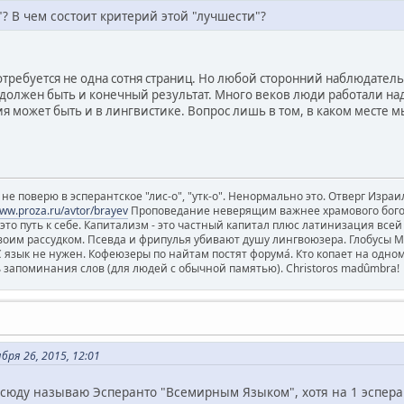
"? В чем состоит критерий этой "лучшести"?
потребуется не одна сотня страниц. Но любой сторонний наблюдатель 
, должен быть и конечный результат. Много веков люди работали н
ия может быть и в лингвистике. Вопрос лишь в том, в каком месте м
е поверю в эсперантское "лис-о", "утк-о". Ненормально это. Отверг Израил
www.proza.ru/avtor/brayev
Проповедание неверящим важнее храмового богосл
 - это путь к себе. Капитализм - это частный капитал плюс латинизация все
воим рассудком. Псевда и фрипулья убивают душу лингвоюзера. Глобусы 
зык не нужен. Кофеюзеры по найтам постят форума́. Кто копает на одном 
ь запоминания слов (для людей с обычной памятью). Christoros madûmbra!
ря 26, 2015, 12:01
 всюду называю Эсперанто "Всемирным Языком", хотя на 1 эспера