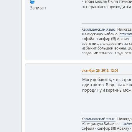
чтобы мысль была точной 
эсперантиста приходится
Записан
Хариманский язык.
Никогда н
Жемчужную Библию.
http://
сэфайа - сапфир (!!!) Арахау
всего лишь следование за с
избежит большой войны. ЦС я
создании языков - трудност
октября 26, 2015, 12:06
Могу добавить, что, стро
один автор. Ведь вы же н
пород? Ну и картины мож
Хариманский язык.
Никогда н
Жемчужную Библию.
http://
сэфайа - сапфир (!!!) Арахау