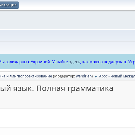
истрация
ы солидарны с Украиной. Узнайте
здесь
, как можно поддержать Укр
ика и лингвопроектирование
(Модератор:
wandrien
)
Арос - новый межд
►
ый язык. Полная грамматика