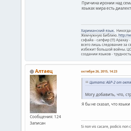
Причина иронии над сема
языках мира есть диалек
Хариманский язык.
Никогда н
Жемчужную Библию.
http://
сэфайа - сапфир (!!!) Арахау
всего лишь следование за с
избежит большой войны. ЦС я
создании языков - трудност
Алтаец
октября 26, 2015, 14:23
Цитата: АБР-2 от октяб
Могу добавить, что, с
Я бы не сказал, что язы
Сообщения: 124
Записан
Si non vis cacare, podicis non c