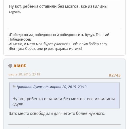
Ну вот, ребёнка оставили без мозгов, все извилины
сдули.
«Победоносил, победоносю и победоносить буду». Георгий
Победоносец
«Я мстю, и мстя моя будет ужасной» - объявил бобёр лесу.
«Бог чува Србе», али је рок трајања истиче!
alant
марта 20, 2015, 23:18
#2743
Цитата: Лукас от марта 20, 2015, 23:13
Ну вот, ребёнка оставили без мозгов, все извилины
сдули.
Зато место освободили для чего-то более нужного.