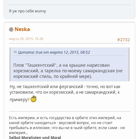
Я уж про себя молчу
Neska
марта 20, 2015, 16:28
#2732
Цитата: true от марта 12, 2015, 08:52
Плов "Ташкентский", а на крышке нарисован
хорезмский, а тарелка по-моему самаркандская (не
хорезмский стиль, по крайней мере).
Ну, не ташкентский или ферганский - точно, но вот как
установили, что он хорезмский, а не самаркандский, к
примеру?
Есть империи, и есть государства в орбите этих империй, на
какой орбите находиться - вкусовой вопрос, но не стоит
пребывать в иллюзии, что вы ни в чьей орбите, если сами - не
империя...
Selbst Moralisten und Moral