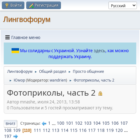
Войти
Регистрация
Лингвофорум
Главное меню
Мы солидарны с Украиной. Узнайте
здесь
, как можно
поддержать Украину.
Лингвофорум
Общий раздел
Просто общение
►
►
Юмор
(Модератор:
wandrien
)
Фотоприколы, часть 2
►
►
Фотоприколы, часть 2
Автор mnashe, июля 24, 2013, 13:58
0 Пользователи и 5 гостей просматривают эту тему.
1
...
100
101
102
103
104
105
106
107
Страницы
ВНИЗ
108
109
111
112
113
114
115
116
117
118
119
120
...
110
197