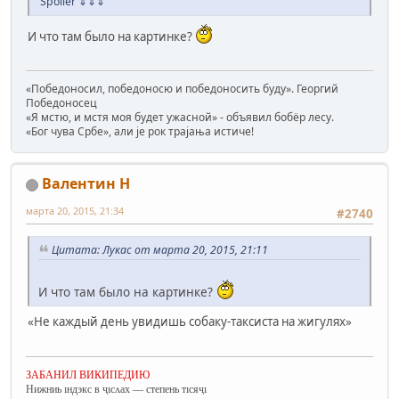
Spoiler
⇓⇓⇓
И что там было на картинке?
«Победоносил, победоносю и победоносить буду». Георгий
Победоносец
«Я мстю, и мстя моя будет ужасной» - объявил бобёр лесу.
«Бог чува Србе», али је рок трајања истиче!
Валентин Н
марта 20, 2015, 21:34
#2740
Цитата: Лукас от марта 20, 2015, 21:11
И что там было на картинке?
«Не каждый день увидишь собаку-таксиста на жигулях»
ЗАБАНИЛ ВИКИПЕДИЮ
Нижниь ıндэкс в ҷıсʌах — степень тıсяҷı