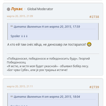
Лукас
Global Moderator
марта 20, 2015, 21:09
#2738
Цитата: Валентин Н от марта 20, 2015, 17:59
Spoiler
⇓⇓⇓
А кто ей там снёс яйца, не динозавр ли постарался?
«Победоносил, победоносю и победоносить буду». Георгий
Победоносец
«Я мстю, и мстя моя будет ужасной» - объявил бобёр лесу.
«Бог чува Србе», али је рок трајања истиче!
марта 20, 2015, 21:11
#2739
Цитата: Валентин Н от марта 20, 2015, 18:04