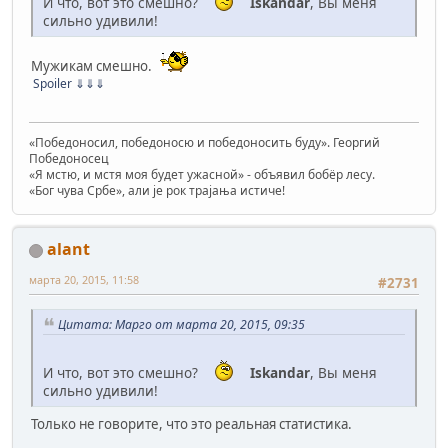
И что, вот это смешно?
Iskandar
, Вы меня
сильно удивили!
Мужикам смешно.
Spoiler
⇓⇓⇓
«Победоносил, победоносю и победоносить буду». Георгий
Победоносец
«Я мстю, и мстя моя будет ужасной» - объявил бобёр лесу.
«Бог чува Србе», али је рок трајања истиче!
alant
марта 20, 2015, 11:58
#2731
Цитата: Марго от марта 20, 2015, 09:35
И что, вот это смешно?
Iskandar
, Вы меня
сильно удивили!
Только не говорите, что это реальная статистика.