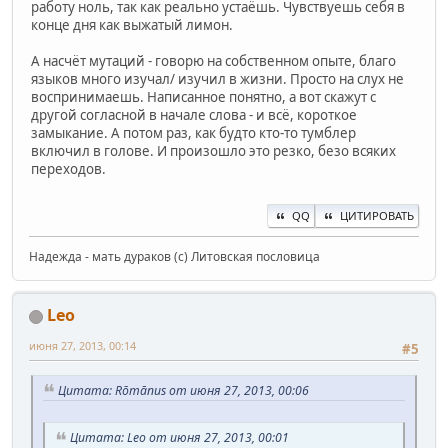
работу ноль, так как реально устаёшь. Чувствуешь себя в
конце дня как выжатый лимон.
А насчёт мутаций - говорю на собственном опыте, благо
языков много изучал/ изучил в жизни. Просто на слух не
воспринимаешь. Написанное понятно, а вот скажут с
другой согласной в начале слова - и всё, короткое
замыкание. А потом раз, как будто кто-то тумблер
включил в голове. И произошло это резко, безо всяких
переходов.
QQ
ЦИТИРОВАТЬ
Надежда - мать дураков (с) Литовская пословица
Leo
июня 27, 2013, 00:14
#5
Цитата: Rōmānus от июня 27, 2013, 00:06
Цитата: Leo от июня 27, 2013, 00:01