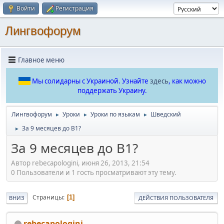
Войти
Регистрация
Лингвофорум
Главное меню
Мы солидарны с Украиной. Узнайте
здесь
, как можно
поддержать Украину.
Лингвофорум
Уроки
Уроки по языкам
Шведский
►
►
►
За 9 месяцев до B1?
►
За 9 месяцев до B1?
Автор rebecapologini, июня 26, 2013, 21:54
0 Пользователи и 1 гость просматривают эту тему.
Страницы
1
ВНИЗ
ДЕЙСТВИЯ ПОЛЬЗОВАТЕЛЯ
rebecapologini