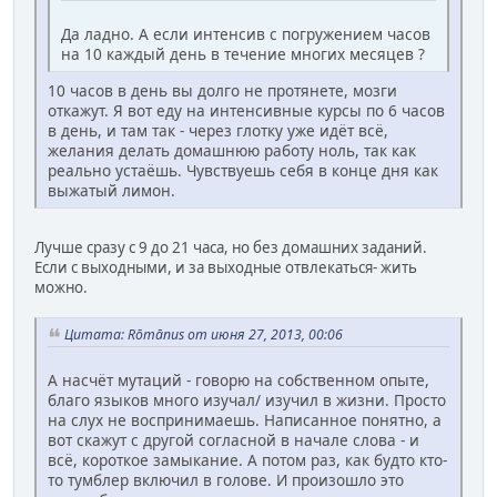
Да ладно. А если интенсив с погружением часов
на 10 каждый день в течение многих месяцев ?
10 часов в день вы долго не протянете, мозги
откажут. Я вот еду на интенсивные курсы по 6 часов
в день, и там так - через глотку уже идёт всё,
желания делать домашнюю работу ноль, так как
реально устаёшь. Чувствуешь себя в конце дня как
выжатый лимон.
Лучше сразу с 9 до 21 часа, но без домашних заданий.
Если с выходными, и за выходные отвлекаться- жить
можно.
Цитата: Rōmānus от июня 27, 2013, 00:06
А насчёт мутаций - говорю на собственном опыте,
благо языков много изучал/ изучил в жизни. Просто
на слух не воспринимаешь. Написанное понятно, а
вот скажут с другой согласной в начале слова - и
всё, короткое замыкание. А потом раз, как будто кто-
то тумблер включил в голове. И произошло это