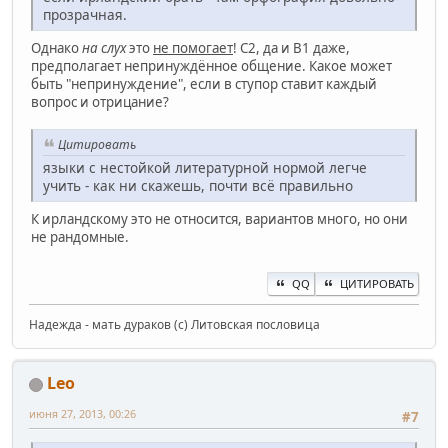
прозрачная.
Однако
на слух
это
не помогает
! С2, да и B1 даже,
предполагает непринуждённое общение. Какое может
быть "непринуждение", если в ступор ставит каждый
вопрос и отрицание?
Цитировать
языки с нестойкой литературной нормой легче
учить - как ни скажешь, почти всё правильно
К ирландскому это не относится, вариантов много, но они
не рандомные.
QQ
ЦИТИРОВАТЬ
Надежда - мать дураков (с) Литовская пословица
Leo
июня 27, 2013, 00:26
#7