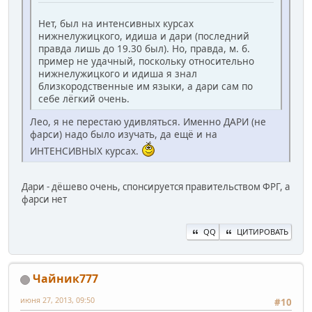
Нет, был на интенсивных курсах
нижнелужицкого, идиша и дари (последний
правда лишь до 19.30 был). Но, правда, м. б.
пример не удачный, поскольку относительно
нижнелужицкого и идиша я знал
близкородственные им языки, а дари сам по
себе лёгкий очень.
Лео, я не перестаю удивляться. Именно ДАРИ (не
фарси) надо было изучать, да ещё и на
ИНТЕНСИВНЫХ курсах.
Дари - дёшево очень, спонсируется правительством ФРГ, а
фарси нет
QQ
ЦИТИРОВАТЬ
Чайник777
июня 27, 2013, 09:50
#10