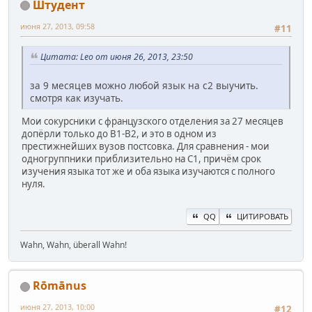
Штудент
июня 27, 2013, 09:58
#11
Цитата: Leo от июня 26, 2013, 23:50
за 9 месяцев можно любой язык на с2 выучить.
смотря как изучать.
Мои сокурсники с французского отделения за 27 месяцев
допёрли только до В1-В2, и это в одном из
престижнейших вузов постсовка. Для сравнения - мои
одногруппники приблизительно на С1, причём срок
изучения языка тот же и оба языка изучаются с полного
нуля.
QQ
ЦИТИРОВАТЬ
Wahn, Wahn, überall Wahn!
Rōmānus
июня 27, 2013, 10:00
#12