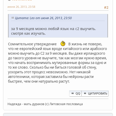
июня 26, 2013, 23:58
#2
Цитата: Leo от июня 26, 2013, 23:50
за 9 месяцев можно любой язык на с2 выучить.
смотря как изучать.
Сомнительное утверждение
В жизнь не поверю,
что не европейский язык вроде китайского или арабского
можно выучить до С2 за 9 месяцев. Вы даже ирландского
до такого уровня не выучите, так как мозгам нужно время,
что начать воспринимать мутированные формы за одно и
то же слово. Сколько бы ни биться головой об стену,
ускорить этот процесс невозможно. Нет никакой
автотехники, которая заставила бы нейроны расти
быстрее, чем они натурально растут.
QQ
ЦИТИРОВАТЬ
Надежда - мать дураков (с) Литовская пословица