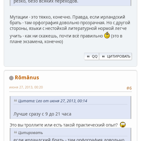
резко, безо всяких переходов.
Мутации - это тяжко, конечно. Правда, если ирландский
брать - там орфография довольно прозрачная. Но с другой
стороны, языки с нестойкой литературной нормой легче
учить - как ни скажешь, почти всё правильно
(это в
плане экзамена, конечно)
QQ
ЦИТИРОВАТЬ
Rōmānus
июня 27, 2013, 00:20
#6
Цитата: Leo от июня 27, 2013, 00:14
Лучше сразу с 9 до 21 часа
Это вы троллите или есть такой практический опыт?
Цитировать
если ирландский брать - там орфография довольно