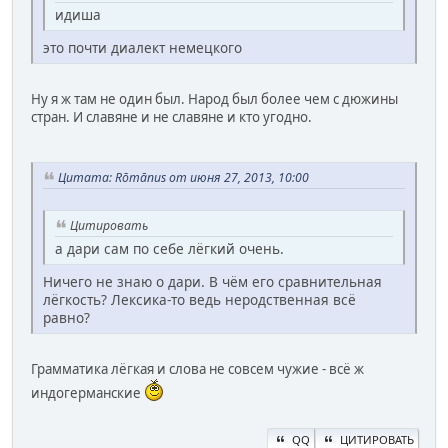
идиша
это почти диалект немецкого
Ну я ж там не один был. Народ был более чем с дюжины
стран. И славяне и не славяне и кто угодно.
Цитата: Rōmānus от июня 27, 2013, 10:00
Цитировать
а дари сам по себе лёгкий очень.
Ничего не знаю о дари. В чём его сравнительная
лёгкость? Лексика-то ведь неродственная всё
равно?
Грамматика лёгкая и слова не совсем чужие - всё ж
индогерманские
QQ
ЦИТИРОВАТЬ