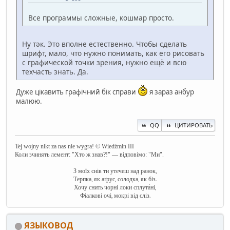
Все программы сложные, кошмар просто.
Ну тәк. Это вполне естественно. Чтобы сделать
шрифт, мало, что нужно понимать, как его рисовать
с графической точки зрения, нужно ещё и всю
техчасть знать. Да.
Дуже цікавить графічний бік справи
я зараз анбур
малюю.
QQ
ЦИТИРОВАТЬ
Tej wojny nikt za nas nie wygra! © Wiedźmin III
Коли зчинять лемент: "Хто ж знав?!" — відповімо: "Ми".
З моїх снів ти утечеш над ранок,
Терпка, як аґрус, солодка, як біз.
Хочу снить чорні локи сплута́ні,
Фіалкові очі, мокрі від сліз.
ЯЗЫКОВОД