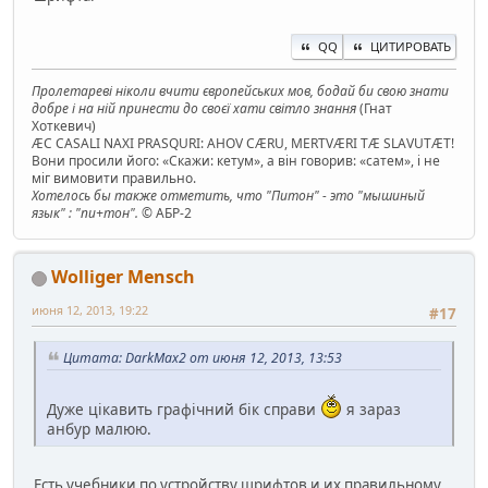
QQ
ЦИТИРОВАТЬ
Пролетареві ніколи вчити європейських мов, бодай би свою знати
добре і на ній принести до своєї хати світло знання
(Гнат
Хоткевич)
ÆC CASALI NAXI PRASQURI: AHOV CÆRU, MERTVÆRI TÆ SLAVUTÆT!
Вони просили його: «Скажи: кетум», а він говорив: «сатем», і не
міг вимовити правильно.
Хотелось бы также отметить, что "Питон" - это "мышиный
язык" : "пи+тон".
© АБР-2
Wolliger Mensch
июня 12, 2013, 19:22
#17
Цитата: DarkMax2 от июня 12, 2013, 13:53
Дуже цікавить графічний бік справи
я зараз
анбур малюю.
Есть учебники по устройству шрифтов и их правильному