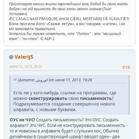
Пролетареві ніколи вчити європейських мов, бодай би свою знати
добре і на ній принести до своєї хати світло знання
(Гнат
Хоткевич)
ÆC CASALI NAXI PRASQURI: AHOV CÆRU, MERTVÆRI TÆ SLAVUTÆT!
Вони просили його: «Скажи: кетум», а він говорив: «сатем», і не
міг вимовити правильно.
Хотелось бы также отметить, что "Питон" - это "мышиный
язык" : "пи+тон".
© АБР-2
ValerijS
июня 12, 2013, 20:55
#19
Цитата: کوروش от июня 11, 2013, 19:26
Есть ли у кого-нибудь ссылки на программы, где
можно
сконструировать
свою
письменность
?
Подразумевается создание совершенно нового
алфавита, с новыми буквами.
ОУС не ЧУС!
Создать письменность? Это ОУС. Создать
алфавит? Это ЧУС. Если не конструировать письменность -
то и новизны в алфавите будет с гулькин нос. Обычно
дизайнеры в существующий шрифт вводят один - два