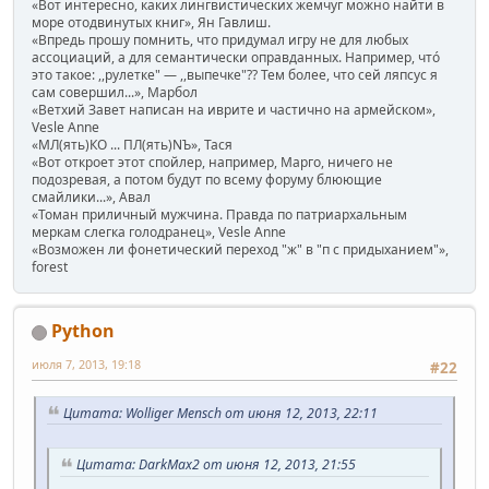
«Вот интересно, каких лингвистических жемчуг можно найти в
море отодвинутых книг», Ян Гавлиш.
«Впредь прошу помнить, что придумал игру не для любых
ассоциаций, а для семантически оправданных. Например, чтó
это такое: ,,рулетке" — ,,выпечке"?? Тем более, что сей ляпсус я
сам совершил...», Марбол
«Ветхий Завет написан на иврите и частично на армейском»,
Vesle Anne
«МЛ(ять)КО ... ПЛ(ять)NЪ», Тася
«Вот откроет этот спойлер, например, Марго, ничего не
подозревая, а потом будут по всему форуму блюющие
смайлики...», Авал
«Томан приличный мужчина. Правда по патриархальным
меркам слегка голодранец», Vesle Anne
«Возможен ли фонетический переход "ж" в "п с придыханием"»,
forest
Python
июля 7, 2013, 19:18
#22
Цитата: Wolliger Mensch от июня 12, 2013, 22:11
Цитата: DarkMax2 от июня 12, 2013, 21:55