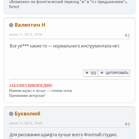
«Возможен ли фонетический переход "ж" в "п с придыханием"»,
forest
Валентин Н
июня 11, 2013, 19:36
#2
Все уё*** какие-то — нормального инструментала нет.
QQ
ЦИТИРОВАТЬ
ЗАБАНИЛ ВИКИПЕДИЮ
Нижниь ıндэкс в ҷıсʌах — степень тıсяҷı
Препинания авторские!
Букволюб
июня 11, 2013, 19:40
#3
Для рисования шрифта лучше всего Фонтлаб-студио.