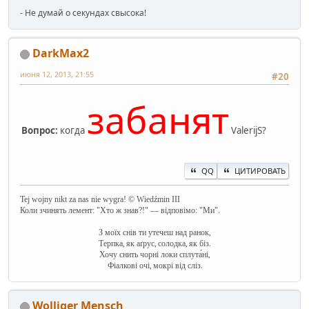
- Не думай о секундах свысока!
DarkMax2
июня 12, 2013, 21:55
#20
забанят
Вопрос:
когда
ValerijS?
QQ
ЦИТИРОВАТЬ
Tej wojny nikt za nas nie wygra! © Wiedźmin III
Коли зчинять лемент: "Хто ж знав?!" — відповімо: "Ми".
З моїх снів ти утечеш над ранок,
Терпка, як аґрус, солодка, як біз.
Хочу снить чорні локи сплута́ні,
Фіалкові очі, мокрі від сліз.
Wolliger Mensch