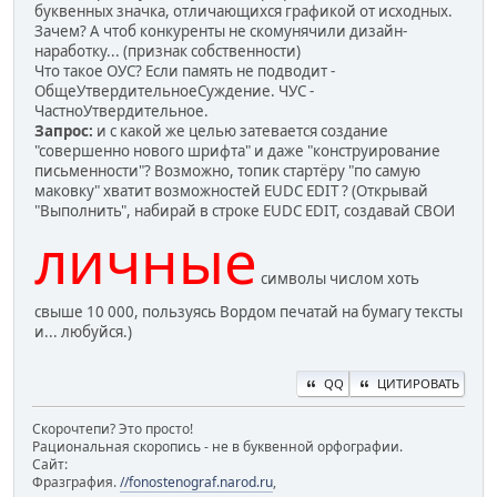
буквенных значка, отличающихся графикой от исходных.
Зачем? А чтоб конкуренты не скомунячили дизайн-
наработку... (признак собственности)
Что такое ОУС? Если память не подводит -
ОбщеУтвердительноеСуждение. ЧУС -
ЧастноУтвердительное.
Запрос:
и с какой же целью затевается создание
"совершенно нового шрифта" и даже "конструирование
письменности"? Возможно, топик стартёру "по самую
маковку" хватит возможностей EUDC EDIT ? (Открывай
"Выполнить", набирай в строке EUDC EDIT, создавай СВОИ
личные
символы числом хоть
свыше 10 000, пользуясь Вордом печатай на бумагу тексты
и... любуйся.)
QQ
ЦИТИРОВАТЬ
Скорочтепи? Это просто!
Рациональная скоропись - не в буквенной орфографии.
Сайт:
Фразграфия.
//fonostenograf.narod.ru
,