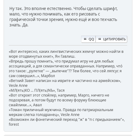
Ну тәк. Это вполне естественно. Чтобы сделать шрифт,
мало, что нужно понимать, как его рисовать с
графической точки зрения, нужно ещё и всю техчасть
знать. Да.
QQ
ЦИТИРОВАТЬ
«Вот интересно, каких лингвистических жемчуг можно найти в
море отодвинутых книг», Ян Гавлиш.
«Впредь прошу помнить, что придумал игру не для любых
ассоциаций, а для семантически оправданных. Например, чтó
это такое: ,,рулетке" — ,,выпечке"?? Тем более, что сей ляпсус я
сам совершил...», Марбол
«Ветхий Завет написан на иврите и частично на армейском»,
Vesle Anne
«МЛ(ять)КО ... ПЛ(ять)NЪ», Тася
«Вот откроет этот спойлер, например, Марго, ничего не
подозревая, а потом будут по всему форуму блюющие
смайлики...», Авал
«Томан приличный мужчина. Правда по патриархальным
меркам слегка голодранец», Vesle Anne
«Возможен ли фонетический переход "ж" в "п с придыханием"»,
forest