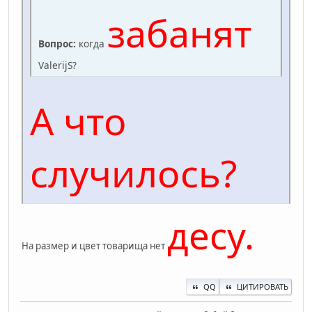
забанят
Вопрос:
когда
ValerijS?
А что
случилось?
десу.
На размер и цвет товарища нет
QQ
ЦИТИРОВАТЬ