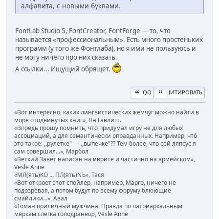
алфавита, с новыми буквами.
FontLab Studio 5, FontCreator, FontForge — то, что
называется «профессиональным». Есть много простеньких
программ (у того же Фонтлаба), но я ими не пользуюсь и
не могу ничего про них сказать.
А ссылки... Ищущий обрящет.
QQ
ЦИТИРОВАТЬ
«Вот интересно, каких лингвистических жемчуг можно найти в
море отодвинутых книг», Ян Гавлиш.
«Впредь прошу помнить, что придумал игру не для любых
ассоциаций, а для семантически оправданных. Например, чтó
это такое: ,,рулетке" — ,,выпечке"?? Тем более, что сей ляпсус я
сам совершил...», Марбол
«Ветхий Завет написан на иврите и частично на армейском»,
Vesle Anne
«МЛ(ять)КО ... ПЛ(ять)NЪ», Тася
«Вот откроет этот спойлер, например, Марго, ничего не
подозревая, а потом будут по всему форуму блюющие
смайлики...», Авал
«Томан приличный мужчина. Правда по патриархальным
меркам слегка голодранец», Vesle Anne