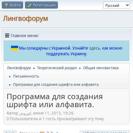
Войти
Регистрация
Лингвофорум
Главное меню
Мы солидарны с Украиной. Узнайте
здесь
, как можно
поддержать Украину.
Лингвофорум
Теоретический раздел
Общая лингвистика
►
►
Письменность
►
Программа для создания шрифта или алфавита.
►
Программа для создания
шрифта или алфавита.
Автор کوروش, июня 11, 2013, 19:26
0 Пользователи и 1 гость просматривают эту тему.