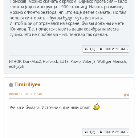
Поискав, можно скачать с кряком. Однако прога сия -- зело
сложна (одна инструкца -- 900 страниц). Начать разминку
можно с Фонт-креатора, нп. Это ещё легче скачать. Но там
нельзя хинтовать -- буквы будут чуть размыты.
И чтоб шрифт отражался на экране, буквы должны иметь
Юникод. Т.е. придётся ставить ваши козябры на места
сущих. Это не проблема -- нп. тенгвар так сделан.
QQ
ЦИТИРОВАТЬ
ИГНОР: DarkMax2, Hellerick, LUTS, Pawlo, ValerijS, Wolliger Mensch,
edil-jayik
Timiriliyev
июня 11, 2013, 19:40
#4
Ручка и бумага. Источник: личный опыт.
QQ
ЦИТИРОВАТЬ