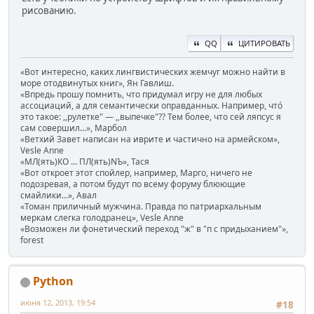
рисованию.
QQ
ЦИТИРОВАТЬ
«Вот интересно, каких лингвистических жемчуг можно найти в
море отодвинутых книг», Ян Гавлиш.
«Впредь прошу помнить, что придумал игру не для любых
ассоциаций, а для семантически оправданных. Например, чтó
это такое: ,,рулетке" — ,,выпечке"?? Тем более, что сей ляпсус я
сам совершил...», Марбол
«Ветхий Завет написан на иврите и частично на армейском»,
Vesle Anne
«МЛ(ять)КО ... ПЛ(ять)NЪ», Тася
«Вот откроет этот спойлер, например, Марго, ничего не
подозревая, а потом будут по всему форуму блюющие
смайлики...», Авал
«Томан приличный мужчина. Правда по патриархальным
меркам слегка голодранец», Vesle Anne
«Возможен ли фонетический переход "ж" в "п с придыханием"»,
forest
Python
июня 12, 2013, 19:54
#18