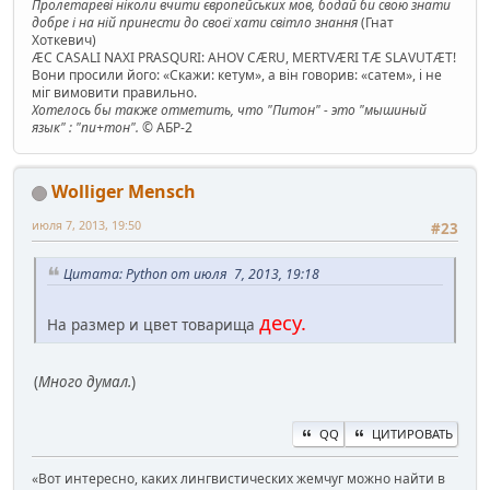
Пролетареві ніколи вчити європейських мов, бодай би свою знати
добре і на ній принести до своєї хати світло знання
(Гнат
Хоткевич)
ÆC CASALI NAXI PRASQURI: AHOV CÆRU, MERTVÆRI TÆ SLAVUTÆT!
Вони просили його: «Скажи: кетум», а він говорив: «сатем», і не
міг вимовити правильно.
Хотелось бы также отметить, что "Питон" - это "мышиный
язык" : "пи+тон".
© АБР-2
Wolliger Mensch
июля 7, 2013, 19:50
#23
Цитата: Python от июля 7, 2013, 19:18
десу.
На размер и цвет товарища
(
Много думал.
)
QQ
ЦИТИРОВАТЬ
«Вот интересно, каких лингвистических жемчуг можно найти в