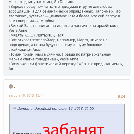
море отодвинутых книг», Ян Гавлиш.
«Впредь прошу помнить, что придумал игру не для любых
ассоциаций, а для семантически оправданных. Например, чтó
это такое: ,,рулетке" — ,,выпечке"?? Тем более, что сей ляпсус я
сам совершил...», Марбол
«Ветхий Завет написан на иврите и частично на армейском»,
Vesle Anne
«МЛ(ять)КО ... ПЛ(ять)NЪ», Тася
«Вот откроет этот спойлер, например, Марго, ничего не
подозревая, а потом будут по всему форуму блюющие
смайлики...», Авал
«Томан приличный мужчина. Правда по патриархальным
меркам слегка голодранец», Vesle Anne
«Возможен ли фонетический переход "ж" в "п с придыханием"»,
forest
.
августа 10, 2013, 13:14
#24
Цитата: DarkMax2 от июня 12, 2013, 21:55
забанят
Вопрос:
когда