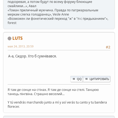
подозревая, а потом будут по всему форуму блюющие
смайлики...», Авал
«Томан приличный мужчина. Правда по патриархальным
меркам слегка голодранец», Vesle Anne
«Возможен ли фонетический переход "ж" в "п с придыханием"»,
forest
LUTS
мая 24, 2013, 20:59
#2
А-а, Сидор. Хто б сумнівався.
QQ
ЦИТИРОВАТЬ
Я там де сонце на стінах. Я там де сонце на стелі. Танцюю
танець пінгвіна. Страшно веселий...
Y tú vendrás marchando junto a mí y así verás tu canto y tu bandera
florecer.