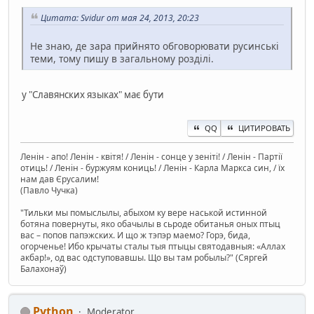
Цитата: Svidur от мая 24, 2013, 20:23
Не знаю, де зара прийнято обговорювати русинські
теми, тому пишу в загальному розділі.
у "Славянских языках" має бути
QQ
ЦИТИРОВАТЬ
Ленін - апо! Ленін - квітя! / Ленін - сонце у зеніті! / Ленін - Партії
отиць! / Ленін - буржуям кониць! / Ленін - Карла Маркса син, / їх
нам дав Єрусалим!
(Павло Чучка)
"Тильки мы помыслылы, абыхом ку вере наськой истинной
ботяна повернуты, яко обачылы в сьроде обитанья оных птыц
вас – попов папэжских. И що ж тэпэр маемо? Горэ, бида,
огорченье! Ибо крычаты сталы тыя птыцы святодавныя: «Аллах
акбар!», од вас одступовавшы. Що вы там робылы?" (Сяргей
Балахонаў)
Python
Moderator