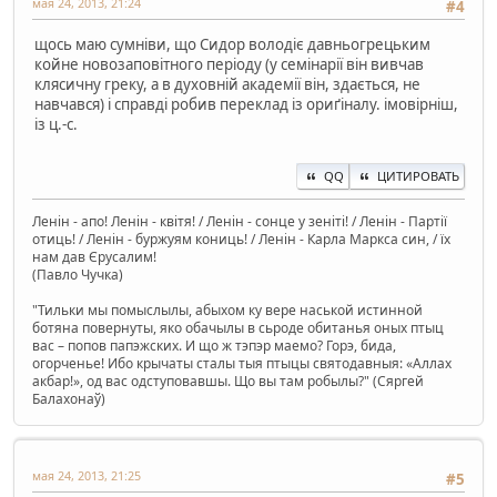
мая 24, 2013, 21:24
#4
щось маю сумніви, що Сидор володіє давньогрецьким
койне новозаповітного періоду (у семінарії він вивчав
клясичну греку, а в духовній академії він, здається, не
навчався) і справді робив переклад із ориґіналу. імовірніш,
із ц.-с.
QQ
ЦИТИРОВАТЬ
Ленін - апо! Ленін - квітя! / Ленін - сонце у зеніті! / Ленін - Партії
отиць! / Ленін - буржуям кониць! / Ленін - Карла Маркса син, / їх
нам дав Єрусалим!
(Павло Чучка)
"Тильки мы помыслылы, абыхом ку вере наськой истинной
ботяна повернуты, яко обачылы в сьроде обитанья оных птыц
вас – попов папэжских. И що ж тэпэр маемо? Горэ, бида,
огорченье! Ибо крычаты сталы тыя птыцы святодавныя: «Аллах
акбар!», од вас одступовавшы. Що вы там робылы?" (Сяргей
Балахонаў)
мая 24, 2013, 21:25
#5