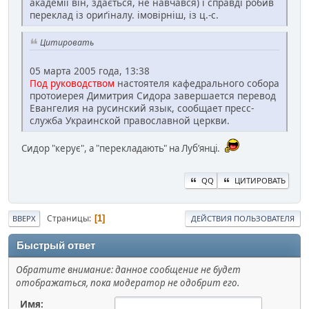
академії він, здається, не навчався) і справді робив
переклад із ориґіналу. імовірніш, із ц.-с.
Цитировать
05 марта 2005 года, 13:38
Под руководством
настоятеля кафедрального собора
протоиерея Димитрия Сидора завершается перевод
Евангелия на русинский язык, сообщает пресс-
служба Украинской православной церкви.
Сидор "керує", а "перекладають" на Лубʼянці.
QQ
ЦИТИРОВАТЬ
Страницы
1
ВВЕРХ
ДЕЙСТВИЯ ПОЛЬЗОВАТЕЛЯ
Быстрый ответ
Обратите внимание: данное сообщение не будет
отображаться, пока модератор не одобрит его.
Имя: