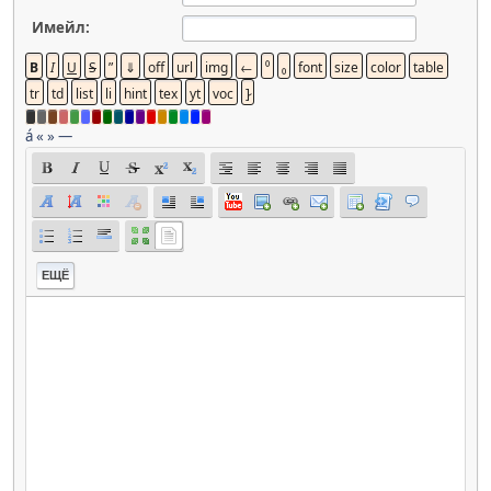
Имейл:
á
«
»
—
ЕЩЁ