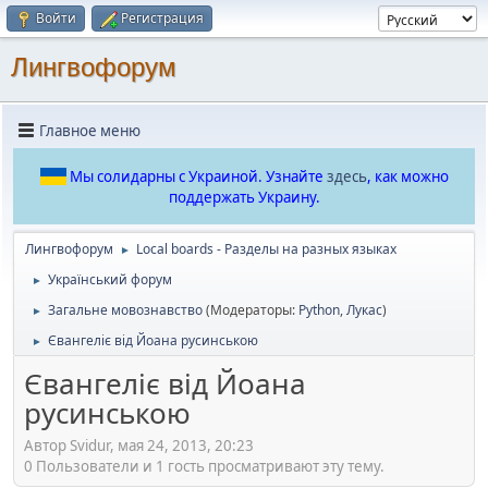
Войти
Регистрация
Лингвофорум
Главное меню
Мы солидарны с Украиной. Узнайте
здесь
, как можно
поддержать Украину.
Лингвофорум
Local boards - Разделы на разных языках
►
Український форум
►
Загальне мовознавство
(Модераторы:
Python
,
Лукас
)
►
Євангеліє від Йоана русинською
►
Євангеліє від Йоана
русинською
Автор Svidur, мая 24, 2013, 20:23
0 Пользователи и 1 гость просматривают эту тему.