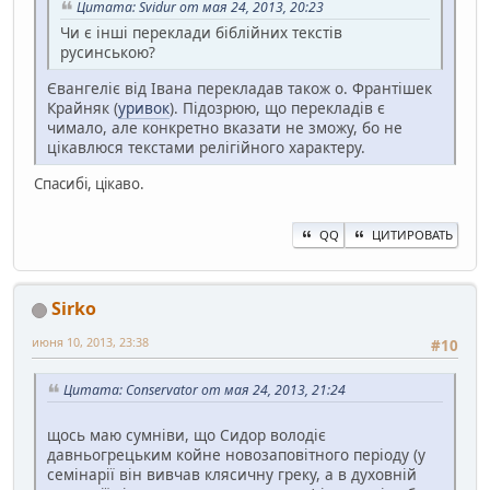
Цитата: Svidur от мая 24, 2013, 20:23
Чи є інші переклади біблійних текстів
русинською?
Євангеліє від Івана перекладав також о. Франтішек
Крайняк (
уривок
). Підозрюю, що перекладів є
чимало, але конкретно вказати не зможу, бо не
цікавлюся текстами релігійного характеру.
Спасибі, цікаво.
QQ
ЦИТИРОВАТЬ
Sirko
июня 10, 2013, 23:38
#10
Цитата: Conservator от мая 24, 2013, 21:24
щось маю сумніви, що Сидор володіє
давньогрецьким койне новозаповітного періоду (у
семінарії він вивчав клясичну греку, а в духовній