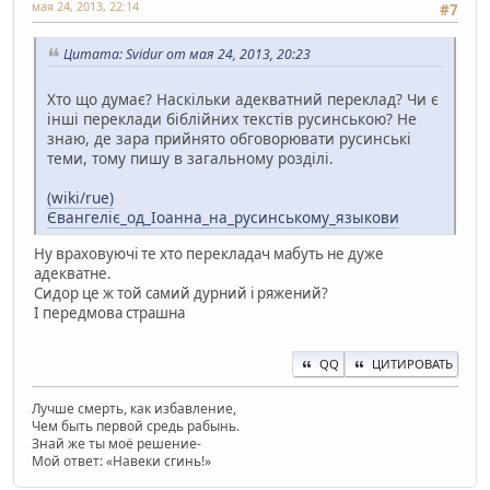
мая 24, 2013, 22:14
#7
Цитата: Svidur от мая 24, 2013, 20:23
Хто що думає? Наскільки адекватний переклад? Чи є
інші переклади біблійних текстів русинською? Не
знаю, де зара прийнято обговорювати русинські
теми, тому пишу в загальному розділі.
(wiki/rue)
Євангеліє_од_Іоанна_на_русинському_языкови
Ну враховуючі те хто перекладач мабуть не дуже
адекватне.
Сидор це ж той самий дурний і ряжений?
І передмова страшна
QQ
ЦИТИРОВАТЬ
Лучше смерть, как избавление,
Чем быть первой средь рабынь.
Знай же ты моё решение-
Мой ответ: «Навеки сгинь!»