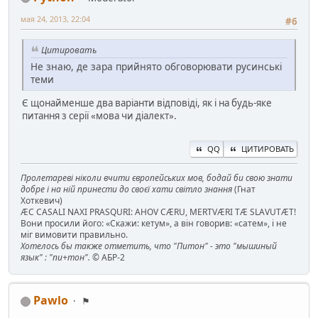
мая 24, 2013, 22:04
#6
Цитировать
Не знаю, де зара прийнято обговорювати русинські
теми
Є щонайменше два варіанти відповіді, як і на будь-яке
питання з серії «мова чи діалект».
QQ
ЦИТИРОВАТЬ
Пролетареві ніколи вчити європейських мов, бодай би свою знати
добре і на ній принести до своєї хати світло знання
(Гнат
Хоткевич)
ÆC CASALI NAXI PRASQURI: AHOV CÆRU, MERTVÆRI TÆ SLAVUTÆT!
Вони просили його: «Скажи: кетум», а він говорив: «сатем», і не
міг вимовити правильно.
Хотелось бы также отметить, что "Питон" - это "мышиный
язык" : "пи+тон".
© АБР-2
Pawlo
⚑