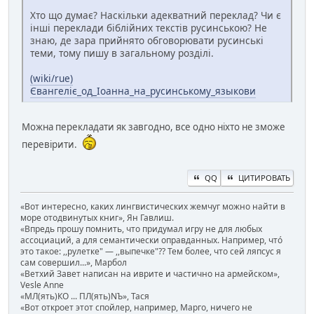
Хто що думає? Наскільки адекватний переклад? Чи є
інші переклади біблійних текстів русинською? Не
знаю, де зара прийнято обговорювати русинські
теми, тому пишу в загальному розділі.
(wiki/rue)
Євангеліє_од_Іоанна_на_русинському_языкови
Можна перекладати як завгодно, все одно ніхто не зможе
перевірити.
QQ
ЦИТИРОВАТЬ
«Вот интересно, каких лингвистических жемчуг можно найти в
море отодвинутых книг», Ян Гавлиш.
«Впредь прошу помнить, что придумал игру не для любых
ассоциаций, а для семантически оправданных. Например, чтó
это такое: ,,рулетке" — ,,выпечке"?? Тем более, что сей ляпсус я
сам совершил...», Марбол
«Ветхий Завет написан на иврите и частично на армейском»,
Vesle Anne
«МЛ(ять)КО ... ПЛ(ять)NЪ», Тася
«Вот откроет этот спойлер, например, Марго, ничего не