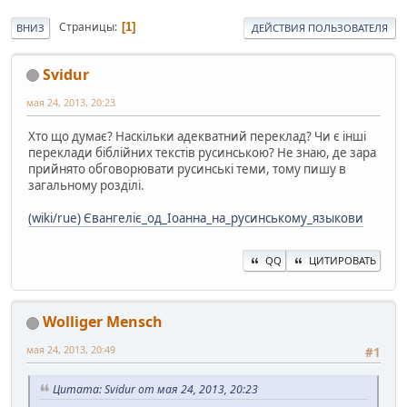
Страницы
1
ВНИЗ
ДЕЙСТВИЯ ПОЛЬЗОВАТЕЛЯ
Svidur
мая 24, 2013, 20:23
Хто що думає? Наскільки адекватний переклад? Чи є інші
переклади біблійних текстів русинською? Не знаю, де зара
прийнято обговорювати русинські теми, тому пишу в
загальному розділі.
(wiki/rue) Євангеліє_од_Іоанна_на_русинському_языкови
QQ
ЦИТИРОВАТЬ
Wolliger Mensch
мая 24, 2013, 20:49
#1
Цитата: Svidur от мая 24, 2013, 20:23