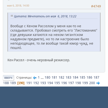
мая 6, 2018, 14:00
#4749
Цитата: Мечтатель от мая 6, 2018, 13:22
Вообще с Кеном Расселом у меня как-то не
складывается. Пробовал смотреть его "Листоманию"
(где девушки катаются на неком гигантском
надувном предмете), но то ли настроение было
неподходящее, то ли вообще такой юмор чужд, не
пошло́.
Кен Рассел - очень неровный режиссер.
1
...
180
181
182
183
184
185
186
187
Страницы
ВВЕРХ
188
189
191
192
193
194
195
196
197
198
199
200
190
ДЕЙСТВИЯ ПОЛЬЗОВАТЕЛЯ