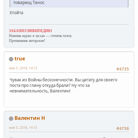
товарищ Танос
Хтойта
ЗАБАНИЛ ВИКИПЕДИЮ
Нижниь ıндэкс в ҷıсʌах — степень тıсяҷı
Препинания авторские!
true
мая 5, 2018, 14:13
#4735
Чувак из Войны бесконечности. Вы цитату для своего
поста про глину откуда брали? Ну что за
невнимательность, Валентин!
Валентин Н
мая 5, 2018, 14:15
#4736