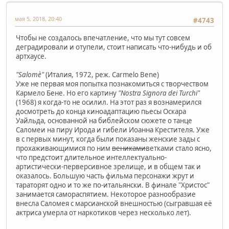
мая 5, 2018, 20:40
#4743
Чтобы не создалось впечатление, что мы тут совсем
деградировали и отупели, стоит написать что-нибудь и об
артхаусе.
"Salomè"
(Италия, 1972, реж. Carmelo Bene)
Уже не первая моя попытка познакомиться с творчеством
Кармело Бене. Но его картину
"Nostra Signora dei Turchi"
(1968) я когда-то не осилил. На этот раз я вознамерился
досмотреть до конца киноадаптацию пьесы Оскара
Уайльда, основанной на библейском сюжете о танце
Саломеи на пиру Ирода и гибели Иоанна Крестителя. Уже
в с первых минут, когда были показаны женские зады с
прохаживающимися по ним
вениками
ветками стало ясно,
что предстоит длительное интеллектуально-
артистически-перверсивное зрелище, и в общем так и
оказалось. Большую часть фильма персонажи жрут и
тараторят одно и то же по-итальянски. В финале "Христос"
занимается самораспятием. Некоторое разнообразие
внесла Саломея с марсианской внешностью (сыгравшая её
актриса умерла от наркотиков через несколько лет).