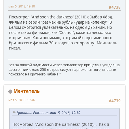
мая 5, 2018, 19:10
#4738
Посмотрел "And soon the darkness" (2010) c Эмбер Хёрд.
Фильм из серии "размах на рубль - удар на копейку". В
целом смотрится увлекательно, на одном дыхании. Но
после таких фильмов, как "Хостел", кажется несколько
вторичным. Как я понимаю, это римэйк одноимённого
британского фильма 70-х годов, о котором тут Мечтатель
писал.
"Из-за плохой видимости через тепловизор прицела я увидел на
расстоянии около 250 метров силуэт парнокопытного, внешне
похожего на крупного кабана."
Мечтатель
мая 5, 2018, 19:46
#4739
Цитата: Poirot от мая 5, 2018, 19:10
Посмотрел "And soon the darkness" (2010)... Как я