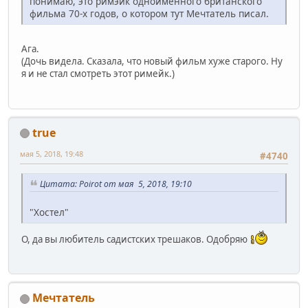
понимаю, это римэйк одноимённого британского
фильма 70-х годов, о котором тут Мечтатель писал.
Ага.
(Дочь видела. Сказала, что новый фильм хуже старого. Ну
я и не стал смотреть этот римейк.)
true
мая 5, 2018, 19:48
#4740
Цитата: Poirot от мая 5, 2018, 19:10
"Хостел"
О, да вы любитель садистских трешаков. Одобряю
Мечтатель