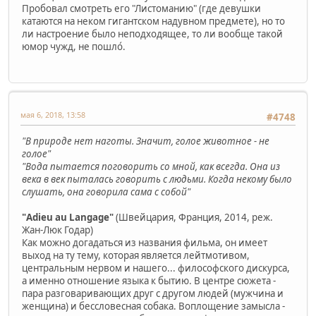
Пробовал смотреть его "Листоманию" (где девушки
катаются на неком гигантском надувном предмете), но то
ли настроение было неподходящее, то ли вообще такой
юмор чужд, не пошло́.
мая 6, 2018, 13:58
#4748
"В природе нет наготы. Значит, голое животное - не
голое"
"Вода пытается поговорить со мной, как всегда. Она из
века в век пыталась говорить с людьми. Когда некому было
слушать, она говорила сама с собой"
"Adieu au Langage"
(Швейцария, Франция, 2014, реж.
Жан-Люк Годар)
Как можно догадаться из названия фильма, он имеет
выход на ту тему, которая является лейтмотивом,
центральным нервом и нашего... философского дискурса,
а именно отношение языка к бытию. В центре сюжета -
пара разговаривающих друг с другом людей (мужчина и
женщина) и бессловесная собака. Воплощение замысла -