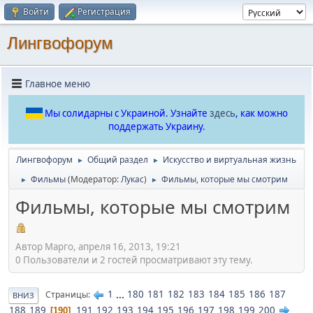
Войти
Регистрация
Лингвофорум
Главное меню
Мы солидарны с Украиной. Узнайте
здесь
, как можно
поддержать Украину.
Лингвофорум
Общий раздел
Искусство и виртуальная жизнь
►
►
Фильмы
(Модератор:
Лукас
)
Фильмы, которые мы смотрим
►
►
Фильмы, которые мы смотрим
Автор Марго, апреля 16, 2013, 19:21
0 Пользователи и 2 гостей просматривают эту тему.
1
...
180
181
182
183
184
185
186
187
Страницы
ВНИЗ
188
189
191
192
193
194
195
196
197
198
199
200
190