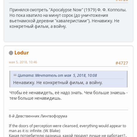
Принялся смотреть "Apocalypse Now" (1979) Ф. Ф. Копполы.
Но пока хватило на минут сорок (до уничтожения
вьетнамской деревни "кавалеристами"). Ненавижу. Не
конкретный фильм, а войну.
Lodur
мая 5, 2018, 10:46
#4727
Цитата: Мечтатель от мая 5, 2018, 10:08
Ненавижу. Не конкретный фильм, а войну.
Чтобы её ненавидеть, её надо знать. Чем больше знаешь -
тем больше ненавидишь.
8-й Девственник Лингвофорума
If the doors of perception were cleansed, everything would appear to
man as it is: infinite. (W. Blake)
Какая потребителю разница, какой продукт лучше не работает?..