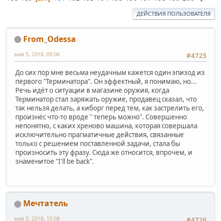
ДЕЙСТВИЯ ПОЛЬЗОВАТЕЛЯ
From_Odessa
мая 5, 2018, 09:06
#4725
До сих пор мне весьма неудачным кажется один эпизод из
первого "Терминатора". Он эффектный, я понимаю, но...
Речь идёт о ситуации в магазине оружия, когда
Терминатор стал заряжать оружие, продавец сказал, что
так нельзя делать, а киборг перед тем, как застрелить его,
произнёс что-то вроде " теперь можно". Совершенно
непонятно, с каких хреново машина, которая совершала
исключительно прагматичные действия, связанные
только с решением поставленной задачи, стала бы
произносить эту фразу. Сюда же относится, впрочем, и
знаменитое "I'll be back".
Мечтатель
мая 5, 2018, 10:08
#4726