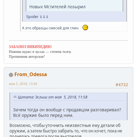
Новых Мстителей позырил
Spoiler
⇓⇓⇓
А это образцы смесей для глин
ЗАБАНИЛ ВИКИПЕДИЮ
Нижниь ıндэкс в ҷıсʌах — степень тıсяҷı
Препинания авторские!
From_Odessa
мая 5, 2018, 13:04
#4732
Цитата: Эслыш от мая 5, 2018, 11:58
Зачем тогда он вообще с продавцом разговаривал?
Всё оружие было перед ним.
Возможно, чтобы уточнить неизвестные ему детали об
оружии, а затем быстро забрать то, что он хочет, пока не
поднялась тревога после выстрелов.