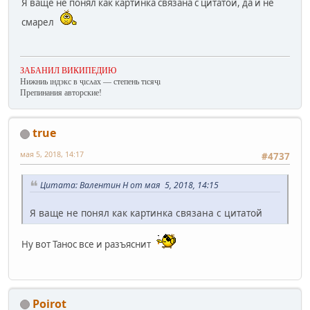
Я ваще не понял как картинка связана с цитатой, да и не
смарел
ЗАБАНИЛ ВИКИПЕДИЮ
Нижниь ıндэкс в ҷıсʌах — степень тıсяҷı
Препинания авторские!
true
мая 5, 2018, 14:17
#4737
Цитата: Валентин Н от мая 5, 2018, 14:15
Я ваще не понял как картинка связана с цитатой
Ну вот Танос все и разъяснит
Poirot