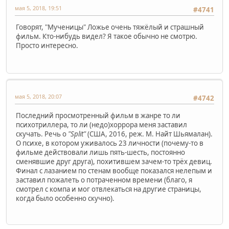
мая 5, 2018, 19:51
#4741
Говорят, "Мученицы" Ложье очень тяжёлый и страшный
фильм. Кто-нибудь видел? Я такое обычно не смотрю.
Просто интересно.
мая 5, 2018, 20:07
#4742
Последний просмотренный фильм в жанре то ли
психотриллера, то ли (недо)хоррора меня заставил
скучать. Речь о
"Split"
(США, 2016, реж. М. Найт Шьямалан).
О психе, в котором уживалось 23 личности (почему-то в
фильме действовали лишь пять-шесть, постоянно
сменявшие друг друга), похитившем зачем-то трёх девиц.
Финал с лазанием по стенам вообще показался нелепым и
заставил пожалеть о потраченном времени (благо, я
смотрел с компа и мог отвлекаться на другие страницы,
когда было особенно скучно).