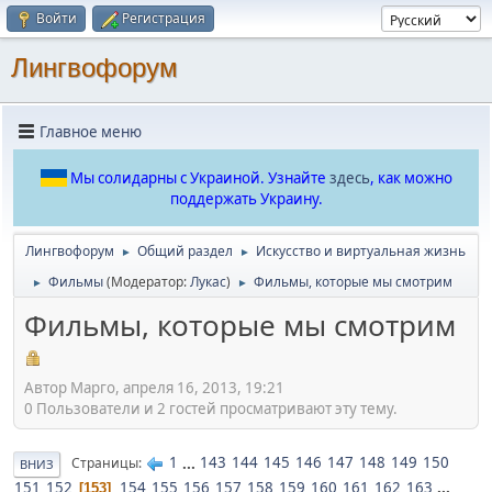
Войти
Регистрация
Лингвофорум
Главное меню
Мы солидарны с Украиной. Узнайте
здесь
, как можно
поддержать Украину.
Лингвофорум
Общий раздел
Искусство и виртуальная жизнь
►
►
Фильмы
(Модератор:
Лукас
)
Фильмы, которые мы смотрим
►
►
Фильмы, которые мы смотрим
Автор Марго, апреля 16, 2013, 19:21
0 Пользователи и 2 гостей просматривают эту тему.
1
...
143
144
145
146
147
148
149
150
Страницы
ВНИЗ
151
152
154
155
156
157
158
159
160
161
162
163
...
153