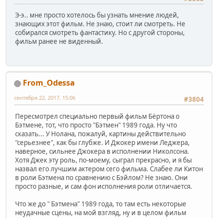
Э-э.. мне просто хотелось бы узнать мнение людей,
знающих этот фильм. Не знаю, стоит ли смотреть. Не
собирался смотреть фантастику. Но с другой стороны,
фильм ранее не виденный.
From_Odessa
сентября 22, 2017, 15:06
#3804
Пересмотрел специально первый фильм Бёртона о
Бэтмене, тот, что просто "Бэтмен" 1989 года. Ну что
сказать... У Нолана, пожалуй, картины действительно
"серьезнее", как бы глубже. И Джокер имени Леджера,
наверное, сильнее Джокера в исполнении Николсона.
Хотя Джек эту роль, по-моему, сыграл прекрасно, и я бы
назвал его лучшим актером сего фильма. Слабее ли Китон
в роли Бэтмена по сравнению с Бэйлом? Не знаю. Они
просто разные, и сам фон исполнения роли отличается.
Что же до " Бэтмена" 1989 года, то там есть некоторые
неудачные сцены, на мой взгляд, ну и в целом фильм