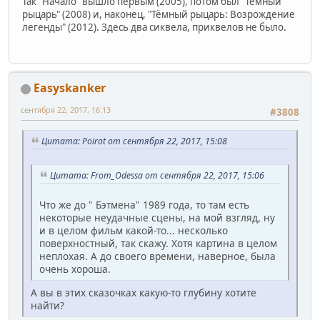
Так "Начало" вышло первым (2005), потом был "Тёмный
рыцарь" (2008) и, наконец, "Тёмный рыцарь: Возрождение
легенды" (2012). Здесь два сиквела, приквелов не было.
Easyskanker
сентября 22, 2017, 16:13
#3808
Цитата: Poirot от сентября 22, 2017, 15:08
Цитата: From_Odessa от сентября 22, 2017, 15:06
Что же до " Бэтмена" 1989 года, то там есть
некоторые неудачные сцены, на мой взгляд, ну
и в целом фильм какой-то... несколько
поверхностный, так скажу. Хотя картина в целом
неплохая. А до своего времени, наверное, была
очень хороша.
А вы в этих сказочках какую-то глубину хотите
найти?