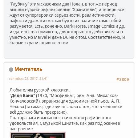
"Глубину" этим сказочкам дал Нолан, в тот же период
вышли нуарно-рефлексивные "Хранители", и теперь все
ждут от супергероики серьезности, реалистичности,
пафоса и драматизма, как будто их наличие само собой
разумеется. Есть, конечно, Dark Horse, Image Comics и др.
издательства комиксов, для которых это действительно
уместно, но Marvel и даже DC не о том. Соответственно, и
старые экранизации не о том.
Мечтатель
сентября 23, 2017, 21:41
#3809
Любителям русской классики.
"Дядя Ваня"
(1970, "Мосфильм", реж. Анд. Михалков-
Кончаловский), экранизация одноименной пьесы А. П.
Чехова (та самая, где звучат слова о том, что в человеке
всё должно быть прекрасно).
Полтора часа изысканного кинематографического
удовольствия. С музыкой Шнитке, как раз под осеннее
настроение.