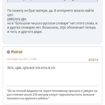
По сюжету он брат матери, да. В интернете можно найти
ujec
:
(wikt/en) ujec
но в "Большом чешско-русском словаре" нет этого слова, и
в других словарях нет. Возможно,
strýc
обозначает теперь
и того, и другого дядю.
Poirot
сентября 24, 2017, 14:04
#3814
Stric, ujak, ujna всё это есть в с/х
"Из-за плохой видимости через тепловизор прицела я увидел на
расстоянии около 250 метров силуэт парнокопытного, внешне
похожего на крупного кабана."