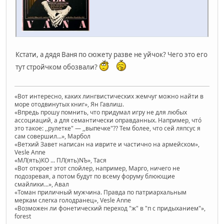
Кстати, а дядя Ваня по сюжету разве не уйчок? Чего это его
тут стройчком обозвали?
«Вот интересно, каких лингвистических жемчуг можно найти в
море отодвинутых книг», Ян Гавлиш.
«Впредь прошу помнить, что придумал игру не для любых
ассоциаций, а для семантически оправданных. Например, чтó
это такое: ,,рулетке" — ,,выпечке"?? Тем более, что сей ляпсус я
сам совершил...», Марбол
«Ветхий Завет написан на иврите и частично на армейском»,
Vesle Anne
«МЛ(ять)КО ... ПЛ(ять)NЪ», Тася
«Вот откроет этот спойлер, например, Марго, ничего не
подозревая, а потом будут по всему форуму блюющие
смайлики...», Авал
«Томан приличный мужчина. Правда по патриархальным
меркам слегка голодранец», Vesle Anne
«Возможен ли фонетический переход "ж" в "п с придыханием"»,
forest