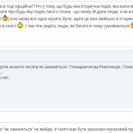
 ж тоді офіційна?? Річ у тому, що будь-яка історична подія, яка мала 
ати про будь-яку подію такого плану - що назву їй дали люди, а не в
ти
) Але назва все одно мусить бути, адже це вже ввійшло в історію
 в газеті
. І там теж сидять люди, які багато в чому сумніваються
доти можете писати як заманеться: і Помаранчесва Революція, і Пом
..
 неї.
 що "як заманеться" не вийде. У газеті має бути зразково-показовий 