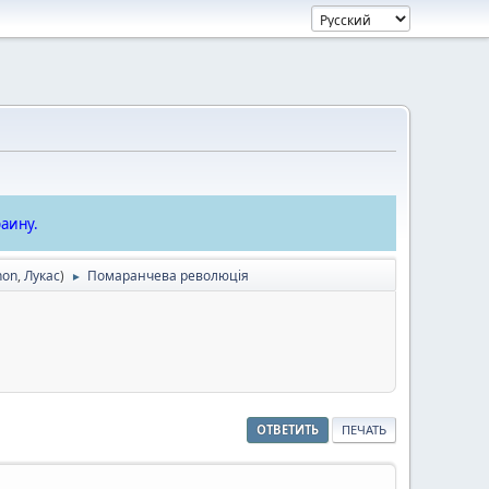
аину.
hon
,
Лукас
)
Помаранчева революція
►
ОТВЕТИТЬ
ПЕЧАТЬ