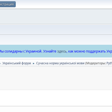
истрация
ы солидарны с Украиной. Узнайте
здесь
, как можно поддержать Укр
Український форум
Сучасна норма української мови
(Модераторы:
Pyt
►
►