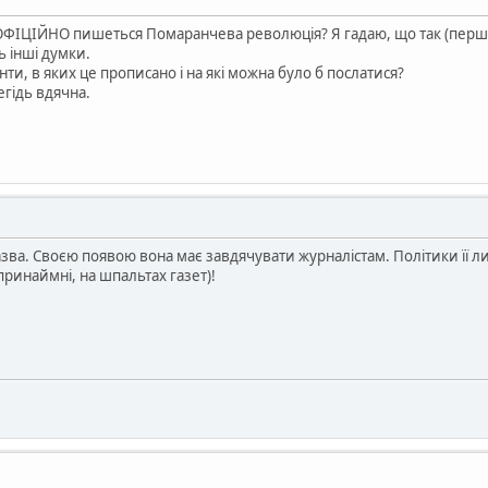
к ОФІЦІЙНО пишеться Помаранчева революція? Я гадаю, що так (перше 
ь інші думки.
енти, в яких це прописано і на які можна було б послатися?
егідь вдячна.
азва. Своєю появою вона має завдячувати журналістам. Політики її л
(принаймні, на шпальтах газет)!