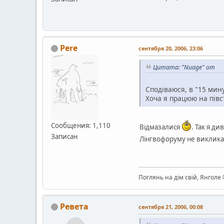
Pere
сентября 20, 2006, 23:06
Цитата: "Nuage" от
Сподіваюся, в "15 мин
Хоча я працюю на півст
Сообщения: 1,110
Відмазалися
. Так я д
Записан
Лінгвофоруму не виклик
Поглянь на дім свій, Янголе
Ревета
сентября 21, 2006, 00:08