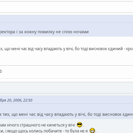
ректора і за кожну помилку не сплю ночами
их, що мені час від часу впадають у вічі, бо тоді висновок єдиний - х
 ©
ря 20, 2006, 22:50
з тих, що мені час від часу впадають у вічі, бо тоді висновок єд
вам нічого страшного не кинеться у вічі
.
и, і якщо щось колись побачите - то була не я
.