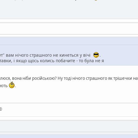
ут" вам нічого страшного не кинеться у вічі
.
авки, і якщо щось колись побачите - то була не я
ивлюся, вона ніби російською? Ну тоді нічого страшного як трішечки н
ають
.
 ©