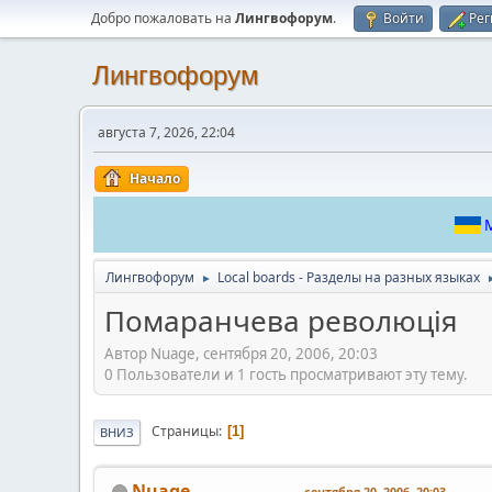
Добро пожаловать на
Лингвофорум
.
Войти
Рег
Лингвофорум
августа 7, 2026, 22:04
Начало
М
Лингвофорум
Local boards - Разделы на разных языках
►
Помаранчева революція
Автор Nuage, сентября 20, 2006, 20:03
0 Пользователи и 1 гость просматривают эту тему.
Страницы
1
ВНИЗ
Nuage
сентября 20, 2006, 20:03