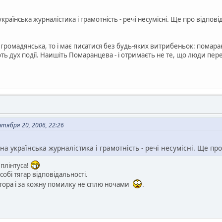
країнська журналістика і грамотність - речі несумісні. Ще про відпові
 громадянська, то і має писатися без будь-яких витрибеньок: помаран
ть дух події. Наишіть Помаранцева - і отримаєть не те, що люди пер
ября 20, 2006, 22:26
на українська журналістика і грамотність - речі несумісні. Ще про
плінтуса!
 собі тягар відповідальності.
тора і за кожну помилку не сплю ночами
.