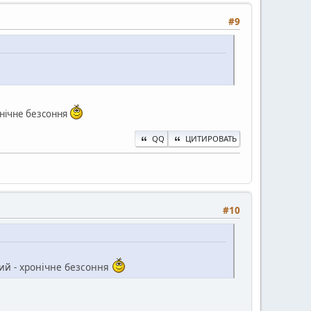
#9
ронічне безсоння
QQ
ЦИТИРОВАТЬ
#10
иний - хронічне безсоння