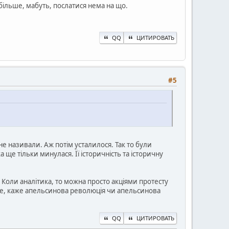
більше, мабуть, послатися нема на що.
QQ
ЦИТИРОВАТЬ
#5
е називали. Аж потім усталилося. Так то були
а ще тільки минулася. Її історичність та історичну
Коли аналітика, то можна просто акціями протесту
че, каже апельсинова революція чи апельсинова
QQ
ЦИТИРОВАТЬ