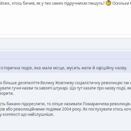
 Може, хтось бачив, як у тих самих підручниках пишуть?
Оскільки 
а історична подія, яка мала місце, мусить мати й офіційну назву.
о більше десятиліття Велику Жовтневу соціалістичну революцію так н
ати гучні назви та завзяті штукарі. Що тут казати про назву події, як
творити.
ість бажано підкреслити, то ліпше називати Помаранчева революція. 
рів або революційними подіями 2004 року. Як поглузувати хтось хо
 у контексті що найслушніше.