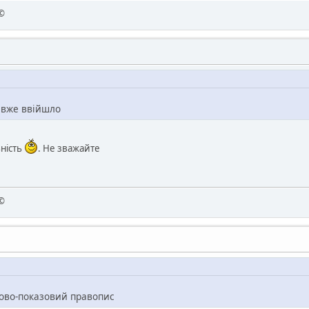
 ©
е вже ввійшло
ьність
. Не зважайте
 ©
зково-показовий правопис