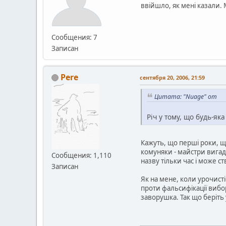
ввійшло, як мені казали.
Сообщения: 7
Записан
Pere
сентября 20, 2006, 21:59
Цитата: "Nuage" от
Річ у тому, що будь-як
Кажуть, що перші роки, щ
комуняки - майстри вигадув
Сообщения: 1,110
назву тільки час і може с
Записан
Як на мене, коли урочист
проти фальсифікації вибо
заворушка. Так що беріть