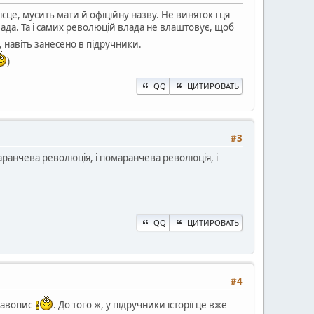
місце, мусить мати й офіційну назву. Не виняток і ця
лада. Та і самих революцій влада не влаштовує, щоб
, навіть занесено в підручники.
)
QQ
ЦИТИРОВАТЬ
#3
аранчева революція, і помаранчева революція, і
QQ
ЦИТИРОВАТЬ
#4
правопис
. До того ж, у підручники історії це вже