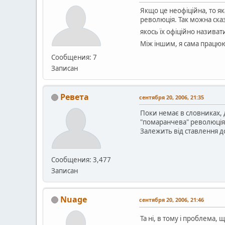
Якщо це неофіційна, то яка
революція. Так можна сказ
якось їх офіційно назива
Між іншим, я сама працюю
Сообщения: 7
Записан
Ревета
сентября 20, 2006, 21:35
Поки немає в словниках, 
"помаранчева" революція.
Залежить від ставлення до
Сообщения: 3,477
Записан
Nuage
сентября 20, 2006, 21:46
Та ні, в тому і проблема,