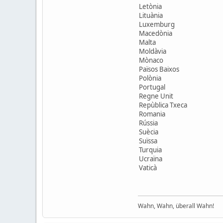
Letònia
Lituània
Luxemburg
Macedònia
Malta
Moldàvia
Mònaco
Països Baixos
Polònia
Portugal
Regne Unit
Repùblica Txeca
Romania
Rússia
Suècia
Suïssa
Turquia
Ucraïna
Vaticà
Wahn, Wahn, überall Wahn!