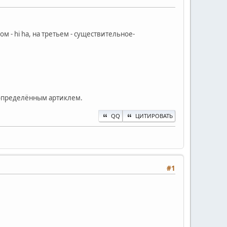
м - hi ha, на третьем - существительное-
с определённым артиклем.
QQ
ЦИТИРОВАТЬ
#1