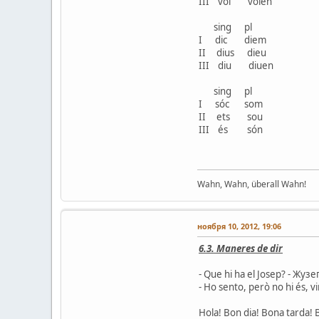
III vol volen
sing pl
I dic diem
II dius dieu
III diu diuen
sing pl
I sóc som
II ets sou
III és són
Wahn, Wahn, überall Wahn!
ноября 10, 2012, 19:06
6.3. Maneres de dir
- Que hi ha el Josep? - Жуз
- Ho sento, però no hi és, 
Hola! Bon dia! Bona tarda