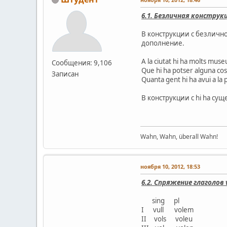
6.1. Безличная конструкц
В конструкции с безличной
дополнение.
A la ciutat hi ha molts mus
Сообщения: 9,106
Que hi ha potser alguna c
Записан
Quanta gent hi ha avui a 
В конструкции с hi ha су
Wahn, Wahn, überall Wahn!
ноября 10, 2012, 18:53
6.2. Спряжение глаголов 
sing pl
I vull volem
II vols voleu