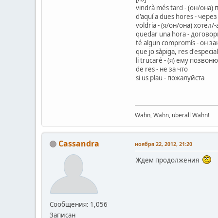
vindrà més tard - (он/она)
d'aquí a dues hores - через
voldria - (я/он/она) хотел/-
quedar una hora - догово
té algun compromís - он з
que jo sàpiga, res d'espec
li trucaré - (я) ему позвоню
de res - не за что
si us plau - пожалуйста
Wahn, Wahn, überall Wahn!
Cassandra
ноября 22, 2012, 21:20
Ждем продолжения
Сообщения: 1,056
Записан