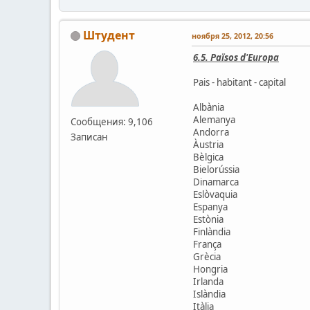
Штудент
ноября 25, 2012, 20:56
6.5. Països d'Europa
Pais - habitant - capital
Albània
Alemanya
Сообщения: 9,106
Andorra
Записан
Àustria
Bèlgica
Bielorússia
Dinamarca
Eslòvaquia
Espanya
Estònia
Finlàndia
França
Grècia
Hongria
Irlanda
Islàndia
Itàlia