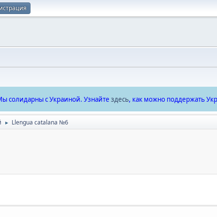
истрация
ы солидарны с Украиной. Узнайте
здесь
, как можно поддержать Укр
й
Llengua catalana №6
►