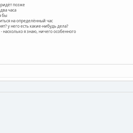
 придёт позже
 два часа
а бы
риться на определённый час
анят? у него есть какие-нибудь дела?
ial - насколько я знаю, ничего особенного