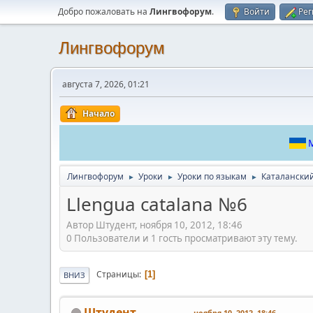
Добро пожаловать на
Лингвофорум
.
Войти
Рег
Лингвофорум
августа 7, 2026, 01:21
Начало
М
Лингвофорум
Уроки
Уроки по языкам
Каталански
►
►
►
Llengua catalana №6
Автор Штудент, ноября 10, 2012, 18:46
0 Пользователи и 1 гость просматривают эту тему.
Страницы
1
ВНИЗ
Штудент
ноября 10, 2012, 18:46