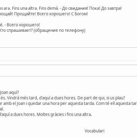
ns ara. Fins una altra. Fins demà. - До свидания! Пока! До завтра!
 Прощай! Прощайте! Всего хорошего! С Богом!
bé. - Всего хорошего!
? - Кто спрашивает? (обращение по телефону)
 Joan aquí?
 és. Vindrà més tard, d'aquí a dues hores. De part de qui, si us plau?
parlar amb el Joan i quedar una hora per aquesta tarda. Com té ell aquesta 
al.
d'aquí a dues hores. Moltes gràcies i fins una altra.
Vocabulari