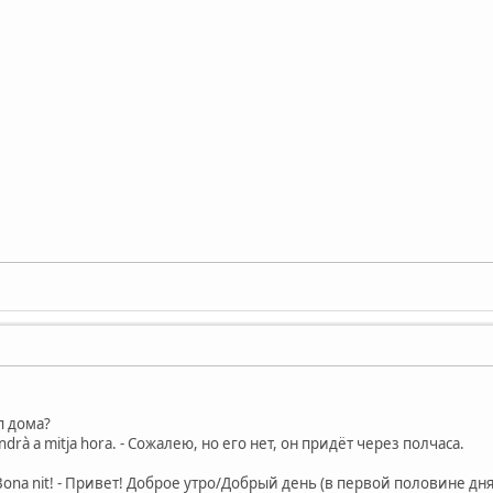
еп дома?
vindrà a mitja hora. - Сожалею, но его нет, он придёт через полчаса.
! Bona nit! - Привет! Доброе утро/Добрый день (в первой половине д