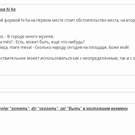
ия hi ha
 формой hi ha на первом месте стоит обстоятельство места, на второ
eus. - В городе много музеев.
osa més? - Есть, может быть, ещё что-нибудь?
la plaça, mare meva! - Сколько народу сегодня на площади, Боже мой!
ществительное может использоваться как с неопределённым, так и 
voler "хотеть", dir "сказать", ser "быть" в настоящем времени