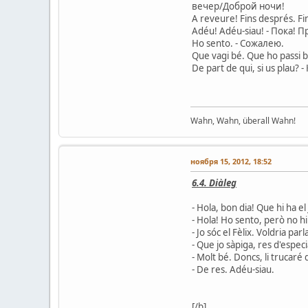
вечер/Доброй ночи!
A reveure! Fins després. Fi
Adéu! Adéu-siau! - Пока!
Ho sento. - Сожалею.
Que vagi bé. Que ho passi 
De part de qui, si us plau
Wahn, Wahn, überall Wahn!
ноября 15, 2012, 18:52
6.4. Diàleg
- Hola, bon dia! Que hi ha el
- Hola! Ho sento, però no hi
- Jo sóc el Fèlix. Voldria 
- Que jo sàpiga, res d'especi
- Molt bé. Doncs, li trucaré 
- De res. Adéu-siau.
[/b]