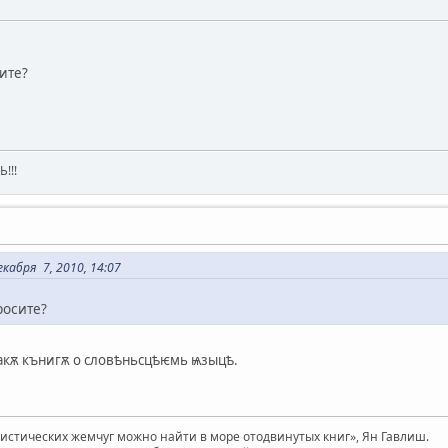
ите?
!!!
кабря 7, 2010, 14:07
росите?
сɪакѫ кънигѫ о словѣньсцѣѥмь ѩзыцѣ.
вистических жемчуг можно найти в море отодвинутых книг», Ян Гавлиш.