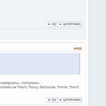
QQ
ЦИТИРОВАТЬ
#408
«совершать», «поступать».
въ на *tverti, *tvьrǫ, балтослов. *tvirtei, *tverō
QQ
ЦИТИРОВАТЬ