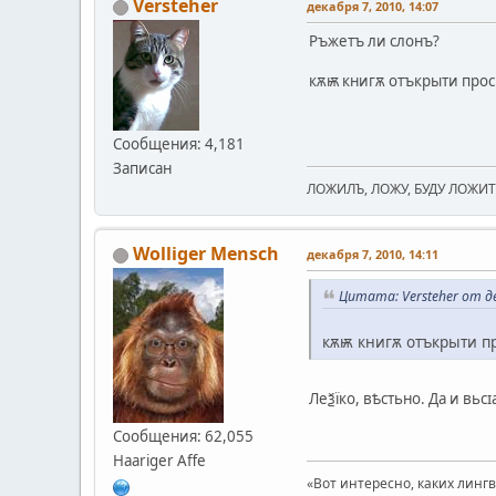
Versteher
декабря 7, 2010, 14:07
Ръжетъ ли слонъ?
кѫѭ книгѫ отъкрыти прос
Сообщения: 4,181
Записан
ЛОЖИЛЪ, ЛОЖУ, БУДУ ЛОЖИТЬ
Wolliger Mensch
декабря 7, 2010, 14:11
Цитата: Versteher от де
кѫѭ книгѫ отъкрыти п
Леѯїко, вѣстьно. Да и вь
Сообщения: 62,055
Haariger Affe
«Вот интересно, каких линг