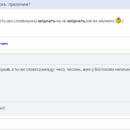
юхъ приличиѥ?
тъ ако словѣньскъɪ
мл
ь
чѧтъ
нъ нє
мл
ъ
чѧтъ
(ни жє
мъɪчѧтъ
)
годив.
крыѭ, а ты же словеса вижду: чесо, чесомь, ѩже у Востокова написа
!!!