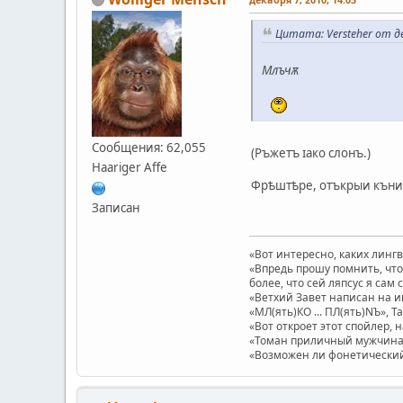
Цитата: Versteher от де
Млъчѫ
Сообщения: 62,055
(Ръжетъ ɪако слонъ.)
Haariger Affe
Фрѣштѣре, отъкрыи къниг
Записан
«Вот интересно, каких линг
«Впредь прошу помнить, что 
более, что сей ляпсус я сам 
«Ветхий Завет написан на и
«МЛ(ять)КО ... ПЛ(ять)NЪ», Т
«Вот откроет этот спойлер, 
«Томан приличный мужчина.
«Возможен ли фонетический п