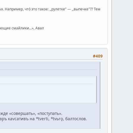
Например, чтó это такое: ,,рулетке" — ,,выпечке"?? Тем
юющие смайлики...», Авал
#409
ожде «совершать», «поступать».
 каѵсативъ на *tverti, *tvьrǫ, балтослов.