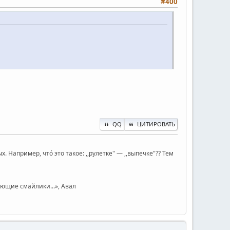
#400
QQ
ЦИТИРОВАТЬ
Например, чтó это такое: ,,рулетке" — ,,выпечке"?? Тем
юющие смайлики...», Авал