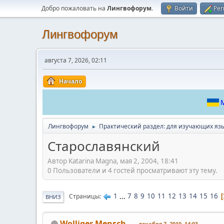
Добро пожаловать на
Лингвофорум
.
Войти
Рег
Лингвофорум
августа 7, 2026, 02:11
Начало
М
Лингвофорум
Практический раздел: для изучающих яз
►
Cтарославянский
Автор Katarina Magna, мая 2, 2004, 18:41
0 Пользователи и 4 гостей просматривают эту тему.
1
...
7
8
9
10
11
12
13
14
15
16
Страницы
ВНИЗ
Wolliger Mensch
декабря 7, 2010, 14:03