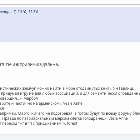
кабря 7, 2010, 13:54
ѫ тъчиѭ приличиɪа дѣл̑ьма.
вистических жемчуг можно найти в море отодвинутых книг», Ян Гавлиш.
придумал игру не для любых ассоциаций, а для семантически оправданных. 
совершил...», Марбол
врите и частично на армейском», Vesle Anne
ася
например, Марго, ничего не подозревая, а потом будут по всему форуму бл
 Правда по патриархальным меркам слегка голодранец», Vesle Anne
ереход "ж" в "п с придыханием"», forest