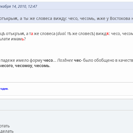
кабря 14, 2010, 12:47
отъкрыѭ, а ты же словеса вижду: чесо, чесомь, ѩже у Востокова
ıцѣ отъкръıѭ, а т
а
же словеса (
dual.
тѣ же словесѣ) вижд
ѫ
: чесо, чесо
дѣлати имам
ь
?
. падеже имело форму
чесо
...
Позднее
чес-
было обобщено в качеств
чесого, чесомоу, чесомь
.
годив.
отать
= делать