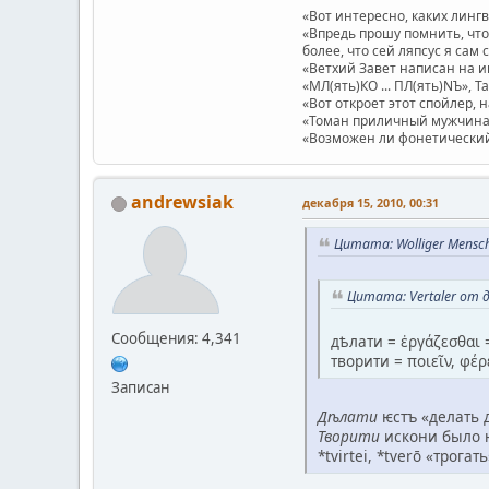
«Вот интересно, каких линг
«Впредь прошу помнить, что 
более, что сей ляпсус я сам 
«Ветхий Завет написан на и
«МЛ(ять)КО ... ПЛ(ять)NЪ», Т
«Вот откроет этот спойлер, 
«Томан приличный мужчина.
«Возможен ли фонетический п
andrewsiak
декабря 15, 2010, 00:31
Цитата: Wolliger Mensch
Цитата: Vertaler от д
Сообщения: 4,341
дѣлати = ἐργάζεσθαι 
творити = ποιει̃ν, φέρ
Записан
Дѣлати
ѥстъ «делать 
Творити
искони было н
*tvirtei, *tverō «трог