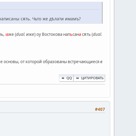
 написаны сѫть. Чьто же дѣлати имамъ?
мь,
ıа
же (
dual.
иже) оу Востокова нап
ь
сан
а
сѫть (
dual.
е основы, от которой образованы встречающиеся
в
QQ
ЦИТИРОВАТЬ
#407