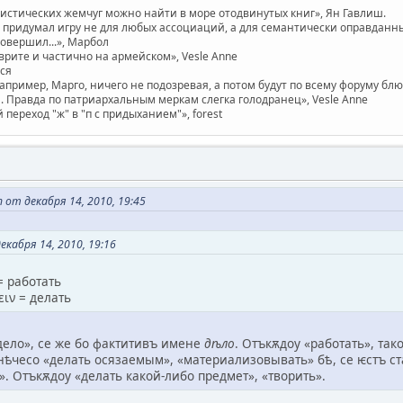
вистических жемчуг можно найти в море отодвинутых книг», Ян Гавлиш.
придумал игру не для любых ассоциаций, а для семантически оправданных. 
совершил...», Марбол
врите и частично на армейском», Vesle Anne
ася
например, Марго, ничего не подозревая, а потом будут по всему форуму бл
 Правда по патриархальным меркам слегка голодранец», Vesle Anne
ереход "ж" в "п с придыханием"», forest
 от декабря 14, 2010, 19:45
екабря 14, 2010, 19:16
= работать
ειν = делать
дело», се же бо фактитивъ имене
дѣло
. Отъкѫдоу «работать», так
ѣчесо «делать осязаемым», «материализовывать» бѣ, се ѥстъ старъ
ать». Отъкѫдоу «делать какой-либо предмет», «творить».