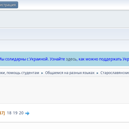
истрация
ы солидарны с Украиной. Узнайте
здесь
, как можно поддержать Укр
ыки, помощь студентам
Общаемся на разных языках
Cтарославянски
►
►
18
19
20
17