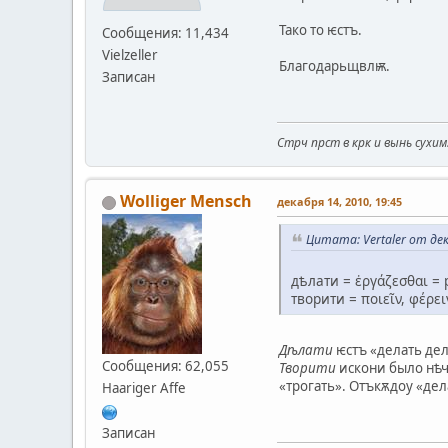
Тако то ѥстъ.
Сообщения: 11,434
Vielzeller
Благодарьщвлѭ.
Записан
Стрч прст в крк и вынь сухим
Wolliger Mensch
декабря 14, 2010, 19:45
Цитата: Vertaler от дек
дѣлати = ἐργάζεσθαι = 
творити = ποιει̃ν, φέρε
Дѣлати
ѥстъ «делать дел
Сообщения: 62,055
Творити
искони было нѣче
«трогать». Отъкѫдоу «дел
Haariger Affe
Записан