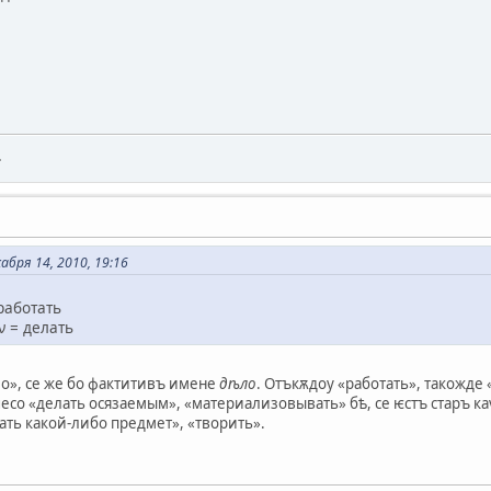
.
абря 14, 2010, 19:16
работать
ιν = делать
о», се же бо фактитивъ имене
дѣло
. Отъкѫдоу «работать», такожде 
со «делать осязаемым», «материализовывать» бѣ, се ѥстъ старъ каѵсати
ать какой-либо предмет», «творить».