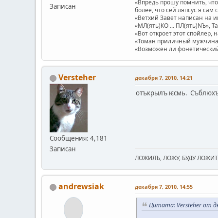
«Впредь прошу помнить, что 
Записан
более, что сей ляпсус я сам 
«Ветхий Завет написан на и
«МЛ(ять)КО ... ПЛ(ять)NЪ», Т
«Вот откроет этот спойлер, 
«Томан приличный мужчина.
«Возможен ли фонетический п
Versteher
декабря 7, 2010, 14:21
отъкрылъ ѥсмь. Съблюх
Сообщения: 4,181
Записан
ЛОЖИЛЪ, ЛОЖУ, БУДУ ЛОЖИТЬ
andrewsiak
декабря 7, 2010, 14:55
Цитата: Versteher от де