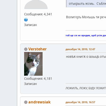
отъкрылъ ѥсмь. Събл
Сообщения: 4,341
Волигєръ Мєнъшь ти рєчє
Записан
той ще ся не вродив, щоб усім до
Versteher
декабря 14, 2010, 12:47
новѣѫ книгѫ о iазыцѣ отъ
Сообщения: 4,181
Записан
ЛОЖИЛЪ, ЛОЖУ, БУДУ ЛОЖИТЬ
andrewsiak
декабря 14, 2010, 16:57