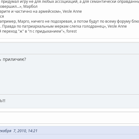
придумал игру не для любых ассоциаций, а для семантически оправданных. 
совершил...», Марбол
врите и частично на армейском», Vesle Anne
ася
например, Марго, ничего не подозревая, а потом будут по всему форуму бл
 Правда по патриархальным меркам слегка голодранец», Vesle Anne
ереход "ж" в "п с придыханием"», forest
ъ приличиѥ?
!!!
кабря 7, 2010, 14:21