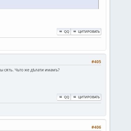
QQ
ЦИТИРОВАТЬ
#405
ны сѫть. Чьто же дѣлати имамъ?
QQ
ЦИТИРОВАТЬ
#406