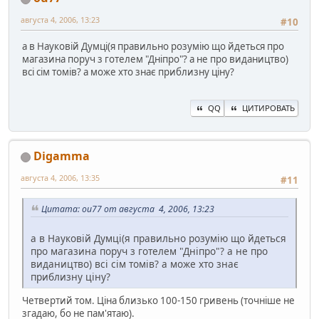
августа 4, 2006, 13:23
#10
а в Науковій Думці(я правильно розумію що йдеться про
магазина поруч з готелем "Дніпро"? а не про видаництво)
всі сім томів? а може хто знає приблизну ціну?
QQ
ЦИТИРОВАТЬ
Digamma
августа 4, 2006, 13:35
#11
Цитата: ou77 от августа 4, 2006, 13:23
а в Науковій Думці(я правильно розумію що йдеться
про магазина поруч з готелем "Дніпро"? а не про
видаництво) всі сім томів? а може хто знає
приблизну ціну?
Четвертий том. Ціна близько 100-150 гривень (точніше не
згадаю, бо не пам'ятаю).