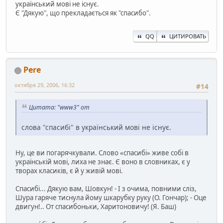
український мові не існує.
Є "Дякую", що прекладається як "спасибо".
QQ
ЦИТИРОВАТЬ
Pere
октября 29, 2006, 16:32
#14
Цитата: "www3" от
слова "спасибі" в український мові не існує.
Ну, це ви погарячкували. Слово «спасибі» живе собі в
українській мові, лиха не знає. Є воно в словниках, є у
творах класиків, є й у живій мові.
Спасибі... Дякую вам, Шовкун! - І з очима, повними сліз,
Шура гаряче тиснула йому шкарубку руку (О. Гончар); - Оце
двигун!.. От спасибоньки, Харитоновичу! (Я. Баш)