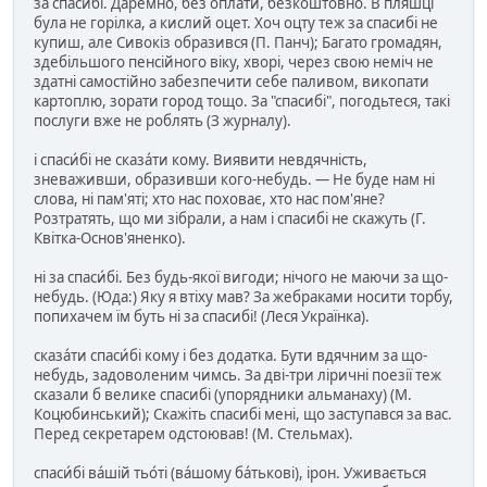
за спаси́бі. Даремно, без оплати, безкоштовно. В пляшці
була не горілка, а кислий оцет. Хоч оцту теж за спасибі не
купиш, але Сивокіз образився (П. Панч); Багато громадян,
здебільшого пенсійного віку, хворі, через свою неміч не
здатні самостійно забезпечити себе паливом, викопати
картоплю, зорати город тощо. За "спасибі", погодьтеся, такі
послуги вже не роблять (З журналу).
і спаси́бі не сказа́ти кому. Виявити невдячність,
зневаживши, образивши кого-небудь. — Не буде нам ні
слова, ні пам'яті; хто нас поховає, хто нас пом'яне?
Розтратять, що ми зібрали, а нам і спасибі не скажуть (Г.
Квітка-Основ'яненко).
ні за спаси́бі. Без будь-якої вигоди; нічого не маючи за що-
небудь. (Юда:) Яку я втіху мав? За жебраками носити торбу,
попихачем їм буть ні за спасибі! (Леся Українка).
сказа́ти спаси́бі кому і без додатка. Бути вдячним за що-
небудь, задоволеним чимсь. За дві-три ліричні поезії теж
сказали б велике спасибі (упорядники альманаху) (М.
Коцюбинський); Скажіть спасибі мені, що заступався за вас.
Перед секретарем одстоював! (М. Стельмах).
спаси́бі ва́шій тьо́ті (ва́шому ба́тькові), ірон. Уживається