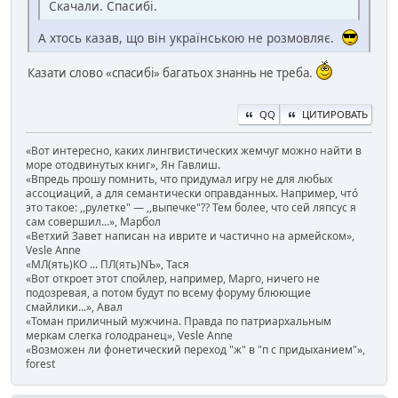
Скачали. Спасибі.
А хтось казав, що він українською не розмовляє.
Казати слово «спасибі» багатьох знаннь не треба.
QQ
ЦИТИРОВАТЬ
«Вот интересно, каких лингвистических жемчуг можно найти в
море отодвинутых книг», Ян Гавлиш.
«Впредь прошу помнить, что придумал игру не для любых
ассоциаций, а для семантически оправданных. Например, чтó
это такое: ,,рулетке" — ,,выпечке"?? Тем более, что сей ляпсус я
сам совершил...», Марбол
«Ветхий Завет написан на иврите и частично на армейском»,
Vesle Anne
«МЛ(ять)КО ... ПЛ(ять)NЪ», Тася
«Вот откроет этот спойлер, например, Марго, ничего не
подозревая, а потом будут по всему форуму блюющие
смайлики...», Авал
«Томан приличный мужчина. Правда по патриархальным
меркам слегка голодранец», Vesle Anne
«Возможен ли фонетический переход "ж" в "п с придыханием"»,
forest