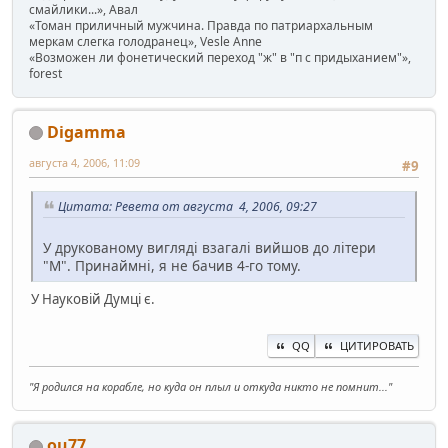
смайлики...», Авал
«Томан приличный мужчина. Правда по патриархальным
меркам слегка голодранец», Vesle Anne
«Возможен ли фонетический переход "ж" в "п с придыханием"»,
forest
Digamma
августа 4, 2006, 11:09
#9
Цитата: Ревета от августа 4, 2006, 09:27
У друкованому вигляді взагалі вийшов до літери
"М". Принаймні, я не бачив 4-го тому.
У Науковій Думці є.
QQ
ЦИТИРОВАТЬ
"Я родился на корабле, но куда он плыл и откуда никто не помнит..."
ou77