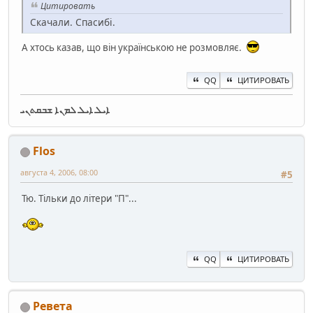
Цитировать
Скачали. Спасибі.
А хтось казав, що він українською не розмовляє.
QQ
ЦИТИРОВАТЬ
ܐܝܠ ܐܝܠ ܠܡܢܐ ܫܒܩܬܢܝ
Flos
августа 4, 2006, 08:00
#5
Тю. Тільки до літери "П"...
QQ
ЦИТИРОВАТЬ
Ревета