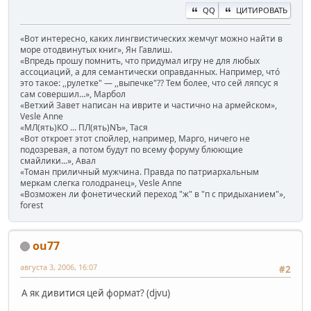
QQ
ЦИТИРОВАТЬ
«Вот интересно, каких лингвистических жемчуг можно найти в
море отодвинутых книг», Ян Гавлиш.
«Впредь прошу помнить, что придумал игру не для любых
ассоциаций, а для семантически оправданных. Например, чтó
это такое: ,,рулетке" — ,,выпечке"?? Тем более, что сей ляпсус я
сам совершил...», Марбол
«Ветхий Завет написан на иврите и частично на армейском»,
Vesle Anne
«МЛ(ять)КО ... ПЛ(ять)NЪ», Тася
«Вот откроет этот спойлер, например, Марго, ничего не
подозревая, а потом будут по всему форуму блюющие
смайлики...», Авал
«Томан приличный мужчина. Правда по патриархальным
меркам слегка голодранец», Vesle Anne
«Возможен ли фонетический переход "ж" в "п с придыханием"»,
forest
ou77
августа 3, 2006, 16:07
#2
А як дивитися цей формат? (djvu)