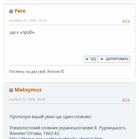
Pere
октября 31, 2006, 16:24
#23
ще є «пробі»
QQ
ЦИТИРОВАТЬ
Поглянь на дім свій, Янголе ©
Maksymus
ноября 22, 2006, 08:08
#24
Пропоную вашій увазі ще один словник:
Етимологічний словник української мови Я. Рудницького.
Вінніпеґ-Оттава, 1962-82.
http://litopys.org.ua/djvu/rudnycky_slovnyk.htm