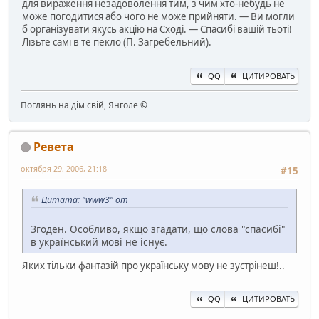
для вираження незадоволення тим, з чим хто-небудь не
може погодитися або чого не може прийняти. — Ви могли
б організувати якусь акцію на Сході. — Спасибі вашій тьоті!
Лізьте самі в те пекло (П. Загребельний).
QQ
ЦИТИРОВАТЬ
Поглянь на дім свій, Янголе ©
Ревета
октября 29, 2006, 21:18
#15
Цитата: "www3" от
Згоден. Особливо, якщо згадати, що слова "спасибі"
в український мові не існує.
Яких тільки фантазій про українську мову не зустрінеш!..
QQ
ЦИТИРОВАТЬ