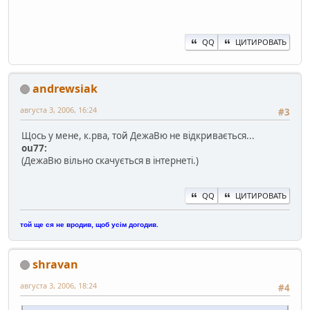
QQ
ЦИТИРОВАТЬ
andrewsiak
августа 3, 2006, 16:24
#3
Щось у мене, к.рва, той ДежаВю не відкривається...
ou77:
(ДежаВю вільно скачується в інтернеті.)
QQ
ЦИТИРОВАТЬ
той ще ся не вродив, щоб усім догодив.
shravan
августа 3, 2006, 18:24
#4