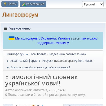
Войти
Регистрация
Лингвофорум
Главное меню
Мы солидарны с Украиной. Узнайте
здесь
, как можно
поддержать Украину.
Лингвофорум
Local boards - Разделы на разных языках
►
Український форум
Ресурси
(Модераторы:
Python
,
Лукас
)
►
►
Етимологічний словник української мови!!
►
Етимологічний словник
української мови!!
Автор andrewsiak, августа 3, 2006, 14:43
0 Пользователи и 2 гостей просматривают эту тему.