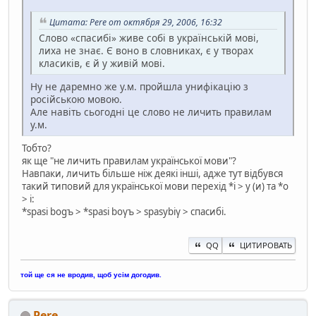
Цитата: Pere от октября 29, 2006, 16:32
Слово «спасибі» живе собі в українській мові,
лиха не знає. Є воно в словниках, є у творах
класиків, є й у живій мові.
Ну не даремно же у.м. пройшла унифікацію з
російською мовою.
Але навіть сьогодні це слово не личить правилам
у.м.
Тобто?
як ще "не личить правилам української мови"?
Навпаки, личить більше ніж деякі інші, адже тут відбувся
такий типовий для української мови перехід *i > y (и) та *o
> i:
*spasi bogъ > *spasi boγъ > spasybiγ > спасибі.
QQ
ЦИТИРОВАТЬ
той ще ся не вродив, щоб усім догодив.
Pere