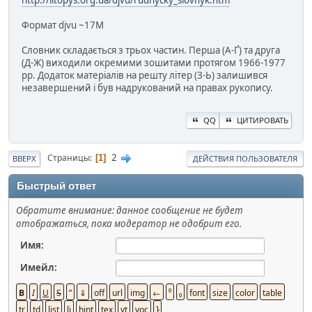
Формат djvu ~17M
Словник складається з трьох частин. Перша (А-Ґ) та друга
(Д-Ж) виходили окремими зошитами протягом 1966-1977
рр. Додаток матеріалів на решту літер (З-Ь) залишився
незавершений і був надрукований на правах рукопису.
QQ
ЦИТИРОВАТЬ
2
Страницы
1
ВВЕРХ
ДЕЙСТВИЯ ПОЛЬЗОВАТЕЛЯ
Быстрый ответ
Обратите внимание: данное сообщение не будет
отображаться, пока модератор не одобрит его.
Имя:
Имейл: