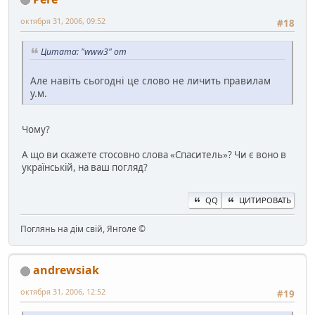
октября 31, 2006, 09:52
#18
Цитата: "www3" от
Але навіть сьогодні це слово не личить правилам
у.м.
Чому?
А що ви скажете стосовно слова «Спаситель»? Чи є воно в
українській, на ваш погляд?
QQ
ЦИТИРОВАТЬ
Поглянь на дім свій, Янголе ©
andrewsiak
октября 31, 2006, 12:52
#19