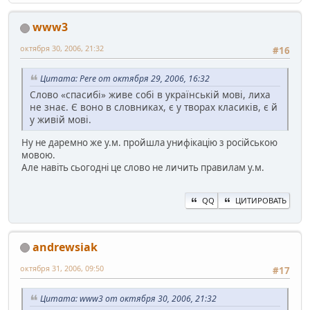
www3
октября 30, 2006, 21:32
#16
Цитата: Pere от октября 29, 2006, 16:32
Слово «спасибі» живе собі в українській мові, лиха
не знає. Є воно в словниках, є у творах класиків, є й
у живій мові.
Ну не даремно же у.м. пройшла унифікацію з російською
мовою.
Але навіть сьогодні це слово не личить правилам у.м.
QQ
ЦИТИРОВАТЬ
andrewsiak
октября 31, 2006, 09:50
#17
Цитата: www3 от октября 30, 2006, 21:32