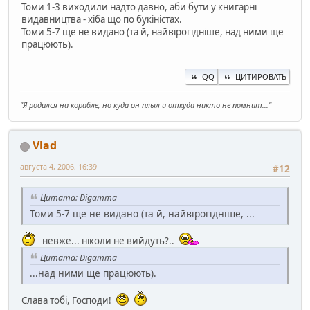
Томи 1-3 виходили надто давно, аби бути у книгарні
видавництва - хіба що по букіністах.
Томи 5-7 ще не видано (та й, найвірогідніше, над ними ще
працюють).
QQ
ЦИТИРОВАТЬ
"Я родился на корабле, но куда он плыл и откуда никто не помнит..."
Vlad
августа 4, 2006, 16:39
#12
Цитата: Digamma
Томи 5-7 ще не видано (та й, найвірогідніше, ...
невже... ніколи не вийдуть?..
Цитата: Digamma
...над ними ще працюють).
Слава тобі, Господи!