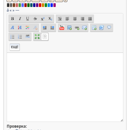
á
«
»
—
ЕЩЁ
Проверка: