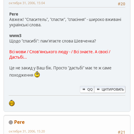
октября 31, 2006, 15:04
#20
Pere
Авжеж! "Спаситель", "спасти", "спасіння" - широко вживані
українські слова.
www3
Щодо "спасибі": пам'ятаєте слова Шевченка?
Всі мови / Слов'янського люду - / Всі знаєте. А своєї /
Дастьбі...
Це не закид у Ваш бік. Просто "дастьбі" має те ж саме
походження
QQ
ЦИТИРОВАТЬ
Pere
октября 31, 2006, 15:20
#21