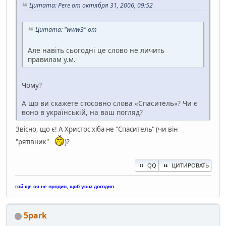
Цитата: Pere от октября 31, 2006, 09:52
Цитата: "www3" от
Але навіть сьогодні це слово не личить
правилам у.м.
Чому?
А що ви скажете стосовно слова «Спаситель»? Чи є
воно в українській, на ваш погляд?
Звісно, що є! А Христос хіба не "Спаситель" (чи він
"рятівник"
)?
QQ
ЦИТИРОВАТЬ
той ще ся не вродив, щоб усім догодив.
5park