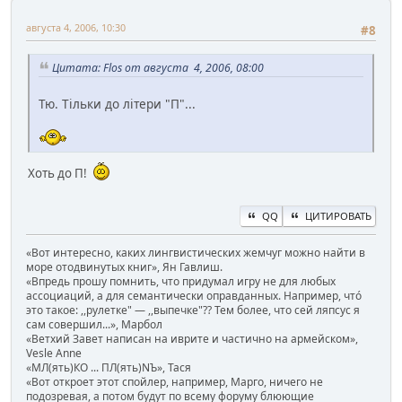
августа 4, 2006, 10:30
#8
Цитата: Flos от августа 4, 2006, 08:00
Тю. Тільки до літери "П"...
Хоть до П!
QQ
ЦИТИРОВАТЬ
«Вот интересно, каких лингвистических жемчуг можно найти в
море отодвинутых книг», Ян Гавлиш.
«Впредь прошу помнить, что придумал игру не для любых
ассоциаций, а для семантически оправданных. Например, чтó
это такое: ,,рулетке" — ,,выпечке"?? Тем более, что сей ляпсус я
сам совершил...», Марбол
«Ветхий Завет написан на иврите и частично на армейском»,
Vesle Anne
«МЛ(ять)КО ... ПЛ(ять)NЪ», Тася
«Вот откроет этот спойлер, например, Марго, ничего не
подозревая, а потом будут по всему форуму блюющие