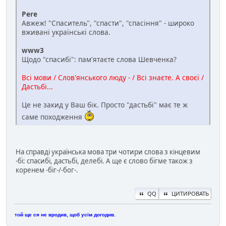
Pere
Авжеж! "Спаситель", "спасти", "спасіння" - широко
вживані українські слова.
www3
Щодо "спасибі": пам'ятаєте слова Шевченка?
Всі мови / Слов'янського люду - / Всі знаєте. А своєї /
Дастьбі...
Це не закид у Ваш бік. Просто "дастьбі" має те ж
саме походження
На справді українська мова три чотири слова з кінцевим
-бі: спасибі, дастьбі, делебі. А ще є слово бігме також з
коренем -біг-/-бог-.
QQ
ЦИТИРОВАТЬ
той ще ся не вродив, щоб усім догодив.