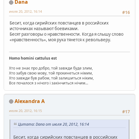
Dana
июля 20, 2012, 16:14
#16
Бесит, когда сирийских повстанцев в российских
источниках называют боевиками.
Бесят разговоры о нравственности. Когда я слышу слово
«нравственность», моя рука тянется к револьверу.
Homo homini cattulus est
Хто не знає про добро, той завжди буде злим,
Хто забув свою мову, той прокинеться німим,
Хто завжди був рабом, той залишиться ніким,
Все почалося з нічого і закінчиться нічим...
Alexandra A
июля 20, 2012, 16:15
#17
Цитата: Dana от июля 20, 2012, 16:14
Бесит, когда сирийских повстанцев в российских