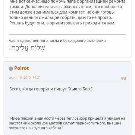
Мне вот сейчас надо помочь папе с организацией ремонта
крыши. Дополнительная сложность в том, что вообще-то
этим должен заниматься дом.комитет, но они готовы
только деньги с жильцов собрать, да и то не просто.
Решать будут они, а организовывать приходится нам.
Адепт единственного числа и безродового склонения
שָׁלוֹם עֲלֵיכֶם!
Poirot
июля 19, 2012, 14:21
#3
Бесит, когда говорят и пишут "Х
ью
го Босс".
"Из-за плохой видимости через тепловизор прицела я увидел на
расстоянии около 250 метров силуэт парнокопытного, внешне
похожего на крупного кабана."