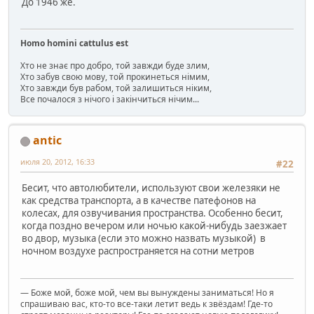
До 1946 же.
Homo homini cattulus est
Хто не знає про добро, той завжди буде злим,
Хто забув свою мову, той прокинеться німим,
Хто завжди був рабом, той залишиться ніким,
Все почалося з нічого і закінчиться нічим...
antic
июля 20, 2012, 16:33
#22
Бесит, что автолюбители, используют свои железяки не
как средства транспорта, а в качестве патефонов на
колесах, для озвучивания пространства. Особенно бесит,
когда поздно вечером или ночью какой-нибудь заезжает
во двор, музыка (если это можно назвать музыкой) в
ночном воздухе распространяется на сотни метров
— Боже мой, боже мой, чем вы вынуждены заниматься! Но я
спрашиваю вас, кто-то все-таки летит ведь к звёздам! Где-то