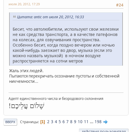
июля 20, 2012, 17:29
#24
Цитата: antic от июля 20, 2012, 16:33
Бесит, что автолюбители, используют свои железяки
не как средства транспорта, а в качестве патефонов
на колесах, для озвучивания пространства.
Особенно бесит, когда поздно вечером или ночью
какой-нибудь заезжает во двор, музыка (если это
можно назвать музыкой) в ночном воздухе
распространяется на сотни метров
Жаль этих людей.
Пытаются перекричать осознание пустоты и собственной
никчемности...
Адепт единственного числа и безродового склонения
שָׁלוֹם עֲלֵיכֶם!
2
3
4
5
6
7
8
9
10
11
...
198
Страницы
1
ВВЕРХ
ДЕЙСТВИЯ ПОЛЬЗОВАТЕЛЯ