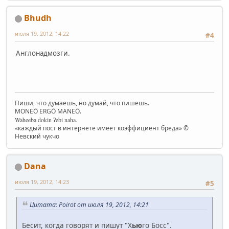
Bhudh
июля 19, 2012, 14:22
#4
Англонадмозги.
Пиши, что думаешь, но думай, что пишешь.
MONEŌ ERGŌ MANEŌ.
Waheeba dokin ʔebi naha.
«каждый пост в интернете имеет коэффициент бреда» ©
Невский чукчо
Dana
июля 19, 2012, 14:23
#5
Цитата: Poirot от июля 19, 2012, 14:21
Бесит, когда говорят и пишут "Х
ью
го Босс".