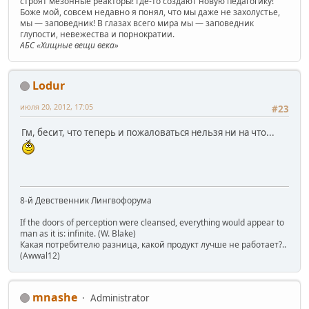
строят мезонные реакторы! Где-то создают новую педагогику!
Боже мой, совсем недавно я понял, что мы даже не захолустье,
мы — заповедник! В глазах всего мира мы — заповедник
глупости, невежества и порнократии.
АБС «Хищные вещи века»
Lodur
июля 20, 2012, 17:05
#23
Гм, бесит, что теперь и пожаловаться нельзя ни на что...
8-й Девственник Лингвофорума
If the doors of perception were cleansed, everything would appear to
man as it is: infinite. (W. Blake)
Какая потребителю разница, какой продукт лучше не работает?..
(Awwal12)
mnashe
Administrator