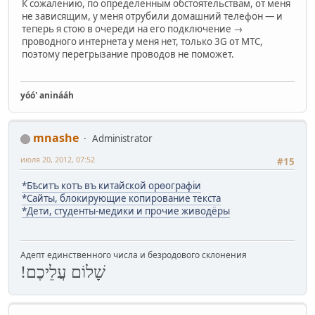
К сожалению, по определенным обстоятельствам, от меня
не зависящим, у меня отрубили домашний телефон — и
теперь я стою в очереди на его подключение →
проводного интернета у меня нет, только 3G от МТС,
поэтому перегрызание проводов не поможет.
yóó' aninááh
mnashe
Administrator
июля 20, 2012, 07:52
#15
*Бѣситъ котъ въ китайской орѳографіи
*Сайты, блокирующие копирование текста
*Дети, студенты-медики и прочие живодёры
Адепт единственного числа и безродового склонения
שָׁלוֹם עֲלֵיכֶם!