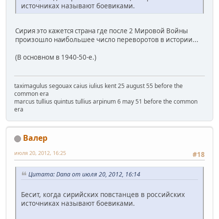
источниках называют боевиками.
Сирия это кажется страна где после 2 Мировой Войны
произошло наибольшее число переворотов в истории...
(В основном в 1940-50-е.)
taximagulus segouax caius iulius kent 25 august 55 before the
common era
marcus tullius quintus tullius arpinum 6 may 51 before the common
era
Валер
июля 20, 2012, 16:25
#18
Цитата: Dana от июля 20, 2012, 16:14
Бесит, когда сирийских повстанцев в российских
источниках называют боевиками.