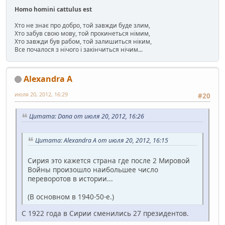
Homo homini cattulus est
Хто не знає про добро, той завжди буде злим,
Хто забув свою мову, той прокинеться німим,
Хто завжди був рабом, той залишиться ніким,
Все почалося з нічого і закінчиться нічим...
Alexandra A
июля 20, 2012, 16:29
#20
Цитата: Dana от июля 20, 2012, 16:26
Цитата: Alexandra A от июля 20, 2012, 16:15
Сирия это кажется страна где после 2 Мировой
Войны произошло наибольшее число
переворотов в истории...
(В основном в 1940-50-е.)
C 1922 года в Сирии сменились 27 президентов.