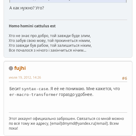
А как нужно? Уго?
Homo homini cattulus est
Хто не знає про добро, той завжди буде злим,
Хто забув свою мову, той прокинеться німим,
Хто завжди був рабом, той залишиться ніким,
Все почалося з нічого і закінчиться нічим...
fujhi
июля 19, 2012, 14:26
#6
Бесит
. Я её не понимаю. Мне кажется, что
syntax-case
гораздо удобнее.
er-macro-transformer
Этот аккаунт официально заброшен. Связаться со мной можно
по всё тому же адресу, [email]dmymd@yandex.ru[/email]. Всем
пока!