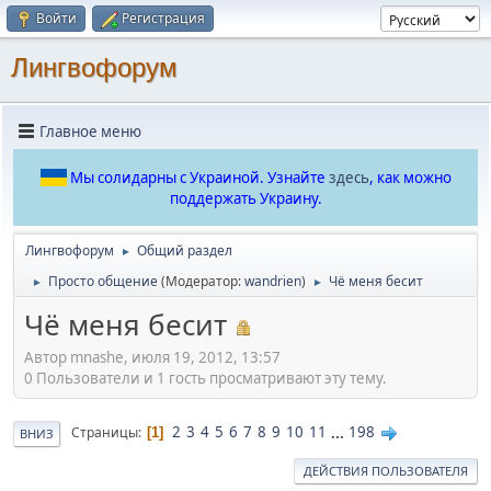
Войти
Регистрация
Лингвофорум
Главное меню
Мы солидарны с Украиной. Узнайте
здесь
, как можно
поддержать Украину.
Лингвофорум
Общий раздел
►
Просто общение
(Модератор:
wandrien
)
Чё меня бесит
►
►
Чё меня бесит
Автор mnashe, июля 19, 2012, 13:57
0 Пользователи и 1 гость просматривают эту тему.
2
3
4
5
6
7
8
9
10
11
...
198
Страницы
1
ВНИЗ
ДЕЙСТВИЯ ПОЛЬЗОВАТЕЛЯ