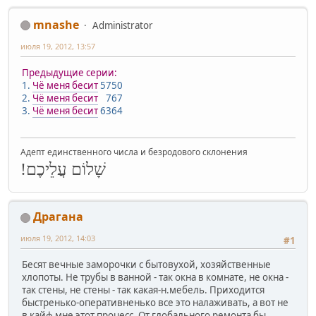
mnashe
Administrator
июля 19, 2012, 13:57
Предыдущие серии:
1.
Чё меня бесит
5750
2.
Чё меня бесит
767
3.
Чё меня бесит
6364
Адепт единственного числа и безродового склонения
שָׁלוֹם עֲלֵיכֶם!
Драгана
июля 19, 2012, 14:03
#1
Бесят вечные заморочки с бытовухой, хозяйственные
хлопоты. Не трубы в ванной - так окна в комнате, не окна -
так стены, не стены - так какая-н.мебель. Приходится
быстренько-оперативненько все это налаживать, а вот не
в кайф мне этот процесс. От глобального ремонта бы