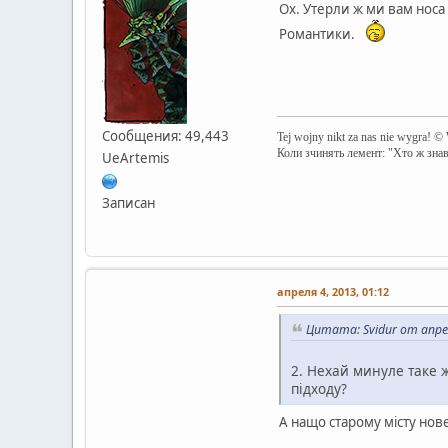
Ох. Утерли ж ми вам носа
Романтики.
Сообщения: 49,443
Tej wojny nikt za nas nie wygra! ©
Коли зчинять лемент: "Хто ж зна
UeArtemis
Записан
апреля 4, 2013, 01:12
Цитата: Svidur от апрел
2. Нехай минуле таке 
підходу?
А нащо старому місту нов