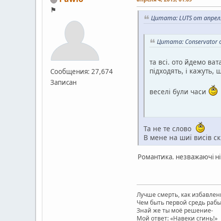
⚑
Цитата: LUTS от апреля
Цитата: Conservator о
та всі. ото йдемо ва
підходять, і кажуть,
Сообщения: 27,674
Записан
веселі були часи
Та не те слово
В мене на шиї висів с
Романтика. незважаючі ні
Лучше смерть, как избавлен
Чем быть первой средь рабы
Знай же ты моё решение-
Мой ответ: «Навеки сгинь!»