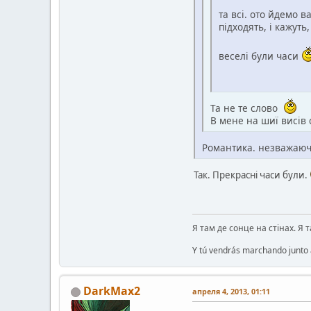
та всі. ото йдемо 
підходять, і кажуть
веселі були часи
Та не те слово
В мене на шиї висів
Романтика. незважаючі
Так. Прекрасні часи були.
Я там де сонце на стінах. Я 
Y tú vendrás marchando junto a
DarkMax2
апреля 4, 2013, 01:11