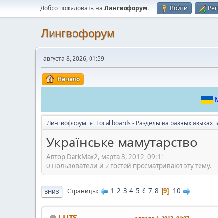
Добро пожаловать на
Лингвофорум
.
Войти
Рег
Лингвофорум
августа 8, 2026, 01:59
Начало
М
Лингвофорум
Local boards - Разделы на разных языках
►
Українське мамутарство
Автор DarkMax2, марта 3, 2012, 09:11
0 Пользователи и 2 гостей просматривают эту тему.
1
2
3
4
5
6
7
8
10
Страницы
9
ВНИЗ
LUTS
апреля 4, 2013, 01:07