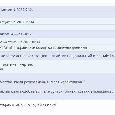
 апреля 4, 2013, 01:04
апреля 4, 2013, 00:58
преля 4, 2013, 00:57
 от апреля 4, 2013, 00:53
 РЕАЛЬНЕ українське козацтво то
мертва
давнина
, жива сучасність? Козацтво - такий же національний
meat
міт
і м
 таке вже і мертве.
он.
мертве. після розкозачення, після колективізації.
зацтва мені подобається. але сучасні ряжені козаки викликають л
 вечорами і ловлять людей з пивом