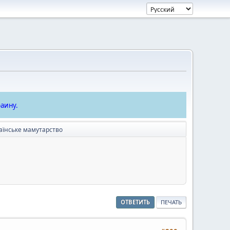
аину.
аїнське мамутарство
ОТВЕТИТЬ
ПЕЧАТЬ