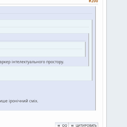
#200
аркер інтелектуального простору.
ише іронічний сміх.
QQ
ЦИТИРОВАТЬ