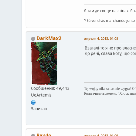
Я там де сонце на стінах. Я 
Y tú vendrás marchando junto a
DarkMax2
апреля 4, 2013, 01:08
Взагалі-то я не про власн
До речі, слава Богу, що с
Сообщения: 49,443
Tej wojny nikt za nas nie wygra! ©
Коли зчинять лемент: "Хто ж зна
UeArtemis
Записан
Pawlo
апреля 4, 2013, 01:09