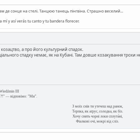
там де сонце на стелі. Танцюю танець пінгвіна. Страшно веселий...
 mí y así verás tu canto y tu bandera florecer.
е козацтво, а про його культурний спадок.
оціального спадку немає, як на Кубані. Там довше козакування трохи
 Wiedźmin III
в?!" — відповімо: "Ми".
З моїх снів ти утечеш над ранок,
Терпка, як аґрус, солодка, як біз.
Хочу снить чорні локи сплута́ні,
Фіалкові очі, мокрі від сліз.