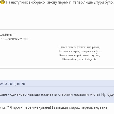
На наступних виборах Я. знову переміг і тепер лише 2 тури було
 Wiedźmin III
в?!" — відповімо: "Ми".
З моїх снів ти утечеш над ранок,
Терпка, як аґрус, солодка, як біз.
Хочу снить чорні локи сплута́ні,
Фіалкові очі, мокрі від сліз.
я 4, 2013, 01:10
живе - однаково навіщо називати старими назвами міста? Ну, буде
е ім'я? Я проти перейменувань! І за відкат старих перейменувань.