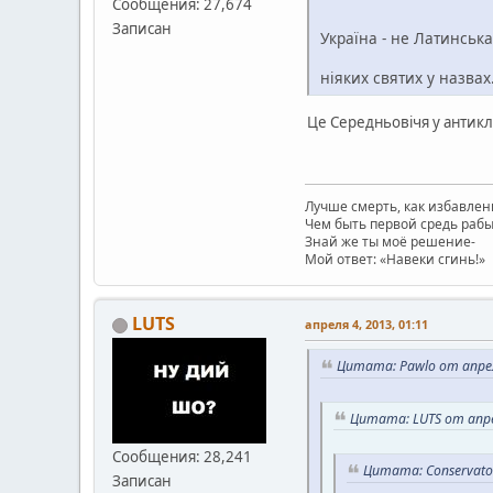
Сообщения: 27,674
Записан
Україна - не Латинська
ніяких святих у назвах
Це Середньовічя у антикл
Лучше смерть, как избавлен
Чем быть первой средь рабы
Знай же ты моё решение-
Мой ответ: «Навеки сгинь!»
LUTS
апреля 4, 2013, 01:11
Цитата: Pawlo от апрел
Цитата: LUTS от апре
Сообщения: 28,241
Цитата: Conservator
Записан