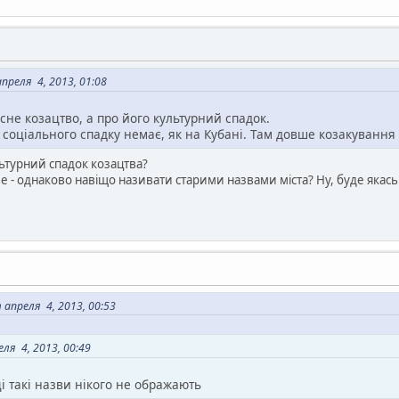
реля 4, 2013, 01:08
асне козацтво, а про його культурний спадок.
що соціального спадку немає, як на Кубані. Там довше козакуванн
льтурний спадок козацтва?
 - однаково навіщо називати старими назвами міста? Ну, буде якась 
 апреля 4, 2013, 00:53
ля 4, 2013, 00:49
і такі назви нікого не ображають