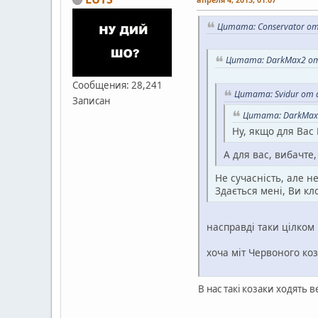
Цитата: Conservator от
Цитата: DarkMax2 от 
Сообщения: 28,241
Цитата: Svidur от а
Записан
Цитата: DarkMax2
Ну, якщо для Вас
А для вас, вибачте
Не сучасність, але не
Здається мені, Ви кл
насправді таки цілком 
хоча міт Червоного ко
В нас такі козаки ходять