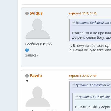
Svidur
апреля 4, 2013, 01:10
Цитата: DarkMax2 от ап
Взагалі-то я не про вл
До речі, слава Богу, 
Сообщения: 756
1. В чому ви вбачаєте ку
2. Нехай минуле таке живе
Записан
Pawlo
апреля 4, 2013, 01:11
⚑
Цитата: Conservator от
Цитата: LUTS от апре
В Латинській Америц