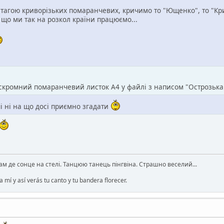
ватагою криворізьких помаранчевих, кричимо то "Ющенко", то "Кр
, що ми так на розкол країни працюємо...
 скромний помаранчевий листок А4 у файлі з написом "Острозьк
 ні на що досі приємно згадати
там де сонце на стелі. Танцюю танець пінгвіна. Страшно веселий...
 mí y así verás tu canto y tu bandera florecer.