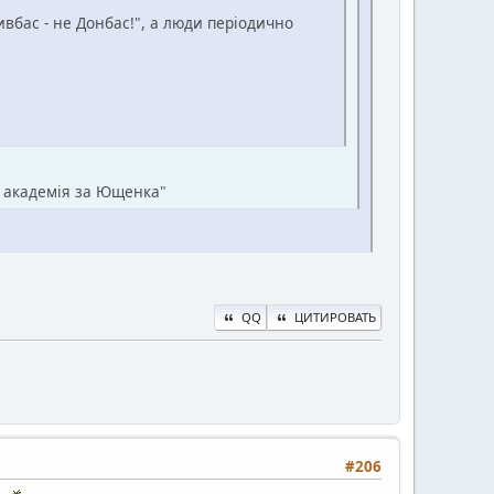
ивбас - не Донбас!", а люди періодично
а академія за Ющенка"
QQ
ЦИТИРОВАТЬ
#206