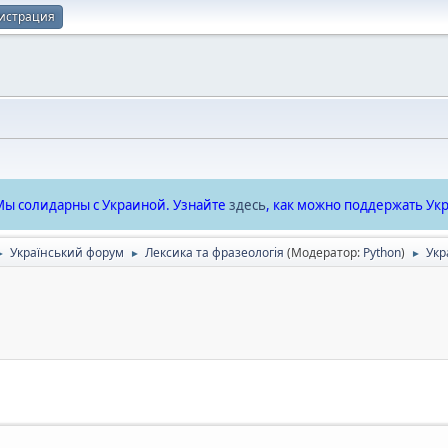
истрация
ы солидарны с Украиной. Узнайте
здесь
, как можно поддержать Укр
Український форум
Лексика та фразеологія
(Модератор:
Python
)
Укр
►
►
►