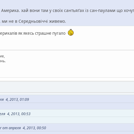
 Америка. хай вони там у своїх сантьяґах із сан-паулами що хочу
. ми не в Середньовіччі живемо.
ерикалів як якесь страшне пугало
ие,
нь.
я 4, 2013, 01:09
ля 4, 2013, 00:53
 от апреля 4, 2013, 00:50