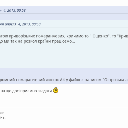
 4, 2013, 00:53
т апреля 4, 2013, 00:50
тагою криворізьких помаранчевих, кричимо то "Ющенко", то "Крив
 що ми так на розкол країни працюємо...
кромний помаранчевий листок А4 у файлі з написом "Острозька 
 на що досі приємно згадати
ие,
нь.