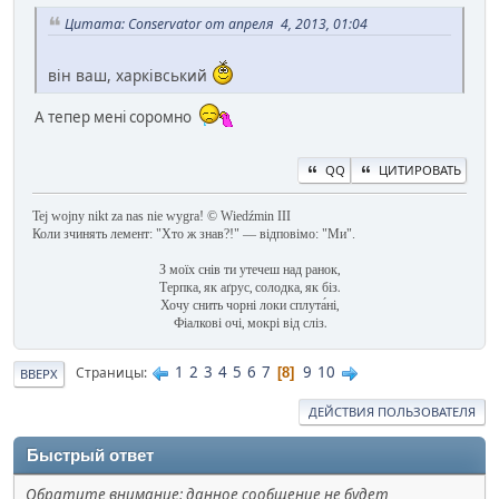
Цитата: Conservator от апреля 4, 2013, 01:04
він ваш, харківський
А тепер мені соромно
QQ
ЦИТИРОВАТЬ
Tej wojny nikt za nas nie wygra! © Wiedźmin III
Коли зчинять лемент: "Хто ж знав?!" — відповімо: "Ми".
З моїх снів ти утечеш над ранок,
Терпка, як аґрус, солодка, як біз.
Хочу снить чорні локи сплута́ні,
Фіалкові очі, мокрі від сліз.
1
2
3
4
5
6
7
9
10
Страницы
8
ВВЕРХ
ДЕЙСТВИЯ ПОЛЬЗОВАТЕЛЯ
Быстрый ответ
Обратите внимание: данное сообщение не будет