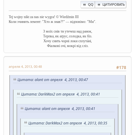
QQ
ЦИТИРОВАТЬ
Tej wojny nikt za nas nie wygra! © Wiedźmin III
Коли зчинять лемент: "Хто ж знав?!" — відповімо: "Ми".
З моїх снів ти утечеш над ранок,
Терпка, як аґрус, солодка, як біз.
Хочу снить чорні локи сплута́ні,
Фіалкові очі, мокрі від сліз.
апреля 4, 2013, 00:48
#178
Цитата: alant от апреля 4, 2013, 00:47
Цитата: DarkMax2 от апреля 4, 2013, 00:41
Цитата: alant от апреля 4, 2013, 00:41
Цитата: DarkMax2 от апреля 4, 2013, 00:35