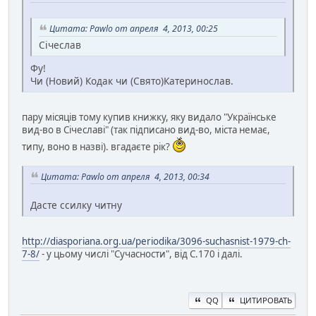
Цитата: Pawlo от апреля 4, 2013, 00:25
Січеслав
Фу!
Чи (Новий) Кодак чи (Свято)Катеринослав.
пару місяців тому купив книжку, яку видало "Українське
вид-во в Січеславі" (так підписано вид-во, міста немає,
типу, воно в назві). вгадаєте рік?
Цитата: Pawlo от апреля 4, 2013, 00:34
Дасте ссилку читну
http://diasporiana.org.ua/periodika/3096-suchasnist-1979-ch-
7-8/
- у цьому числі "Сучасности", від С.170 і далі.
QQ
ЦИТИРОВАТЬ