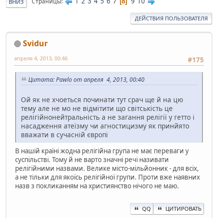
1
2
3
4
5
6
7
9
10
Страницы
8
ВНИЗ
ДЕЙСТВИЯ ПОЛЬЗОВАТЕЛЯ
Svidur
апреля 4, 2013, 00:46
#175
Цитата: Pawlo от апреля 4, 2013, 00:40
Ой як не хчоеться починати тут срач ще й на цю
тему але не мо не відмітити що світськість це
релігійнонейтральність а не загання релігії у гетто і
насадження атеїзму чи агностицизму як принйято
вважати в сучасній європі
В нашій країні жодна релігійна група не має переваги у
суспільстві. Тому й не варто значні речі називати
релігійними назвами. Велике місто-мільйонник - для всіх,
а не тільки для якоїсь релігійної групи. Проти вже наявних
назв з покликанням на християнство нічого не маю.
QQ
ЦИТИРОВАТЬ