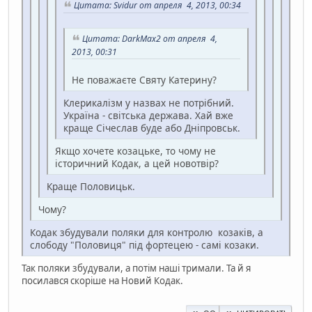
Цитата: Svidur от апреля 4, 2013, 00:34
Цитата: DarkMax2 от апреля 4,
2013, 00:31
Не поважаєте Святу Катерину?
Клерикалізм у назвах не потрібний.
Україна - світська держава. Хай вже
краще Січеслав буде або Дніпровськ.
Якщо хочете козацьке, то чому не
історичний Кодак, а цей новотвір?
Краще Половицьк.
Чому?
Кодак збудували поляки для контролю козаків, а
слободу "Половиця" під фортецею - самі козаки.
Так поляки збудували, а потім наші тримали. Та й я
посилався скоріше на Новий Кодак.