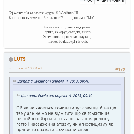
QQ
ЦИТИРОВАТЬ
Tej wojny nikt za nas nie wygra! © Wiedźmin III
Коли зчинять лемент: "Хто ж знав?!" — відповімо: "Ми".
З моїх снів ти утечеш над ранок,
Терпка, як аґрус, солодка, як біз.
Хочу снить чорні локи сплута́ні,
Фіалкові очі, мокрі від сліз.
LUTS
апреля 4, 2013, 00:49
#179
Цитата: Svidur от апреля 4, 2013, 00:46
Цитата: Pawlo от апреля 4, 2013, 00:40
Ой як не хчоеться починати тут срач ще й на цю
тему але не мо не відмітити що світськість це
релігійнонейтральність а не загання релігії у
гетто і насадження атеїзму чи агностицизму як
принйято вважати в сучасній європі