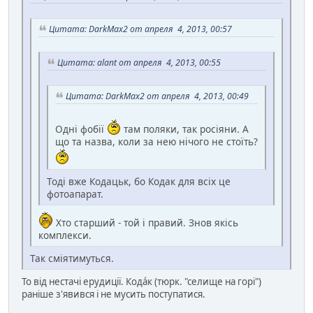
Цитата: DarkMax2 от апреля 4, 2013, 00:57
Цитата: alant от апреля 4, 2013, 00:55
Цитата: DarkMax2 от апреля 4, 2013, 00:49
Одні фобії
там поляки, так росіяни. А
що та назва, коли за нею нічого не стоїть?
Тоді вже Кодацьк, бо Кодак для всіх це
фотоапарат.
Хто старший - той і правий. Знов якісь
комплекси.
Так сміятимуться.
То від нестачі ерудиції. Кода́к (тюрк. "селище на горі")
раніше з'явився і не мусить поступатися.