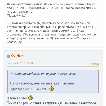
Ленін - апо! Ленін - квітя! / Ленін - сонце у зеніті! / Ленін - Партії
отиць! / Ленін - буржуям кониць! / Ленін - Карла Маркса син, / їх
нам дав Єрусалим!
(Павло Чучка)
"Тильки мы помыслылы, абыхом ку вере наськой истинной
ботяна повернуты, яко обачылы в сьроде обитанья оных птыц
вас – попов папэжских. И що ж тэпэр маемо? Горэ, бида,
огорченье! Ибо крычаты сталы тыя птыцы святодавныя: «Аллах
акбар!», од вас одступовавшы. Що вы там робылы?" (Сяргей
Балахонаў)
Svidur
апреля 4, 2013, 01:04
#196
Цитата: DarkMax2 от апреля 4, 2013, 00:58
Не сучасність, але не таке вже і мертве.
Здається мені, Ви клон.
Клон? Себто?
Тобто ви просто надаєте перевагу мітам вашої свідомости