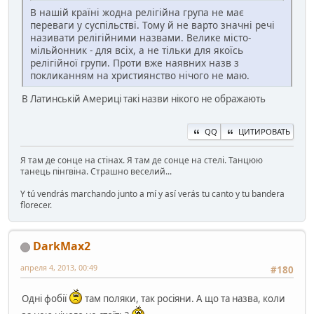
В нашій країні жодна релігійна група не має
переваги у суспільстві. Тому й не варто значні речі
називати релігійними назвами. Велике місто-
мільйонник - для всіх, а не тільки для якоїсь
релігійної групи. Проти вже наявних назв з
покликанням на християнство нічого не маю.
В Латинській Америці такі назви нікого не ображають
QQ
ЦИТИРОВАТЬ
Я там де сонце на стінах. Я там де сонце на стелі. Танцюю
танець пінгвіна. Страшно веселий...
Y tú vendrás marchando junto a mí y así verás tu canto y tu bandera
florecer.
DarkMax2
апреля 4, 2013, 00:49
#180
Одні фобії
там поляки, так росіяни. А що та назва, коли