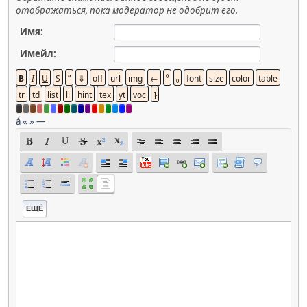
отображаться, пока модератор не одобрит его.
Имя:
Имейл:
á
«
»
—
ЕЩЁ