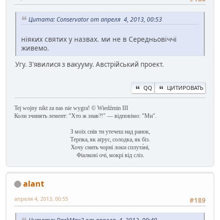
Цитата: Conservator от апреля 4, 2013, 00:53
ніяких святих у назвах. ми не в Середньовіччі
живемо.
Угу. З'явилися з вакууму. Австрійський проект.
QQ
ЦИТИРОВАТЬ
Tej wojny nikt za nas nie wygra! © Wiedźmin III
Коли зчинять лемент: "Хто ж знав?!" — відповімо: "Ми".
З моїх снів ти утечеш над ранок,
Терпка, як аґрус, солодка, як біз.
Хочу снить чорні локи сплута́ні,
Фіалкові очі, мокрі від сліз.
alant
апреля 4, 2013, 00:55
#189