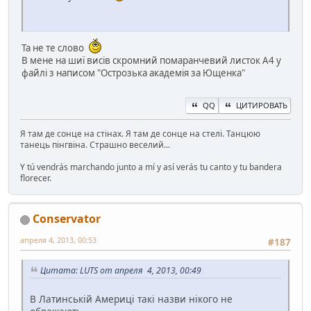
Та не те слово
В мене на шиї висів скромний помаранчевий листок А4 у
файлі з написом "Острозька академія за Ющенка"
QQ
ЦИТИРОВАТЬ
Я там де сонце на стінах. Я там де сонце на стелі. Танцюю
танець пінгвіна. Страшно веселий...
Y tú vendrás marchando junto a mí y así verás tu canto y tu bandera
florecer.
Conservator
апреля 4, 2013, 00:53
#187
Цитата: LUTS от апреля 4, 2013, 00:49
В Латинській Америці такі назви нікого не