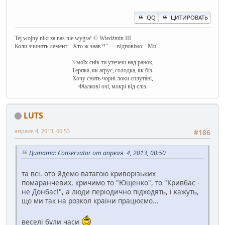
QQ
ЦИТИРОВАТЬ
Tej wojny nikt za nas nie wygra! © Wiedźmin III
Коли зчинять лемент: "Хто ж знав?!" — відповімо: "Ми".
З моїх снів ти утечеш над ранок,
Терпка, як аґрус, солодка, як біз.
Хочу снить чорні локи сплута́ні,
Фіалкові очі, мокрі від сліз.
LUTS
апреля 4, 2013, 00:53
#186
Цитата: Conservator от апреля 4, 2013, 00:50
та всі. ото йдемо ватагою криворізьких
помаранчевих, кричимо то "Ющенко", то "Кривбас -
не Донбас!", а люди періодично підходять, і кажуть,
що ми так на розкол країни працюємо...
веселі були часи