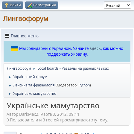
Войти
Регистрация
Лингвофорум
Главное меню
Мы солидарны с Украиной. Узнайте
здесь
, как можно
поддержать Украину.
Лингвофорум
Local boards - Разделы на разных языках
►
Український форум
►
Лексика та фразеологія
(Модератор:
Python
)
►
Українське мамутарство
►
Українське мамутарство
Автор DarkMax2, марта 3, 2012, 09:11
0 Пользователи и 3 гостей просматривают эту тему.