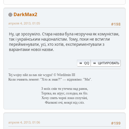
DarkMax2
апреля 4, 2013, 01:05
#198
Ну, це зрозуміло. Стара назва була незручна як комуністам,
так і українським націоналістам. Тому, поки не встигли
перейменувати, усі, хто хотів, експериментували з
варіантами нової назви.
QQ
ЦИТИРОВАТЬ
Tej wojny nikt za nas nie wygra! © Wiedźmin III
Коли зчинять лемент: "Хто ж знав?!" — відповімо: "Ми".
З моїх снів ти утечеш над ранок,
Терпка, як аґрус, солодка, як біз.
Хочу снить чорні локи сплута́ні,
Фіалкові очі, мокрі від сліз.
апреля 4, 2013, 01:06
#199