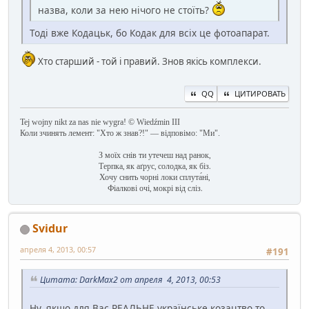
назва, коли за нею нічого не стоїть?
Тоді вже Кодацьк, бо Кодак для всіх це фотоапарат.
Хто старший - той і правий. Знов якісь комплекси.
QQ
ЦИТИРОВАТЬ
Tej wojny nikt za nas nie wygra! © Wiedźmin III
Коли зчинять лемент: "Хто ж знав?!" — відповімо: "Ми".
З моїх снів ти утечеш над ранок,
Терпка, як аґрус, солодка, як біз.
Хочу снить чорні локи сплута́ні,
Фіалкові очі, мокрі від сліз.
Svidur
апреля 4, 2013, 00:57
#191
Цитата: DarkMax2 от апреля 4, 2013, 00:53
Ну, якщо для Вас РЕАЛЬНЕ українське козацтво то