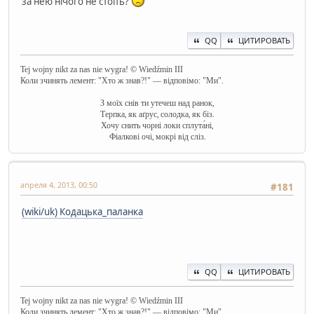
за нею нічого не стоїть?
QQ
ЦИТИРОВАТЬ
Tej wojny nikt za nas nie wygra! © Wiedźmin III
Коли зчинять лемент: "Хто ж знав?!" — відповімо: "Ми".
З моїх снів ти утечеш над ранок,
Терпка, як аґрус, солодка, як біз.
Хочу снить чорні локи сплута́ні,
Фіалкові очі, мокрі від сліз.
апреля 4, 2013, 00:50
#181
(wiki/uk) Кодацька_паланка
QQ
ЦИТИРОВАТЬ
Tej wojny nikt za nas nie wygra! © Wiedźmin III
Коли зчинять лемент: "Хто ж знав?!" — відповімо: "Ми".