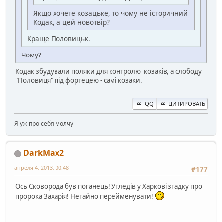
Якщо хочете козацьке, то чому не історичний
Кодак, а цей новотвір?
Краще Половицьк.
Чому?
Кодак збудували поляки для контролю козаків, а слободу
"Половиця" під фортецею - самі козаки.
QQ
ЦИТИРОВАТЬ
Я уж про себя молчу
DarkMax2
апреля 4, 2013, 00:48
#177
Ось Сковорода був поганець! Угледів у Харкові згадку про
пророка Захарія! Негайно перейменувати!