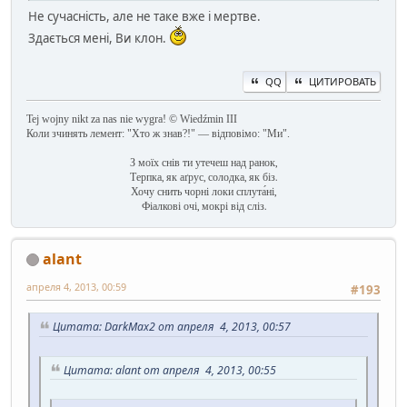
Не сучасність, але не таке вже і мертве.
Здається мені, Ви клон.
QQ
ЦИТИРОВАТЬ
Tej wojny nikt za nas nie wygra! © Wiedźmin III
Коли зчинять лемент: "Хто ж знав?!" — відповімо: "Ми".
З моїх снів ти утечеш над ранок,
Терпка, як аґрус, солодка, як біз.
Хочу снить чорні локи сплута́ні,
Фіалкові очі, мокрі від сліз.
alant
апреля 4, 2013, 00:59
#193
Цитата: DarkMax2 от апреля 4, 2013, 00:57
Цитата: alant от апреля 4, 2013, 00:55