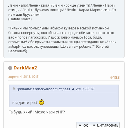
Ленін - апо! Ленін - квітя! / Ленін - сонце у зеніті! / Ленін - Партії
отиць! / Ленін - буржуям кониць! / Ленін - Карла Маркса син, / їх
нам дав Єрусалим!
(Павло Чучка)
"Тильки мы помыслылы, абыхом ку вере наськой истинной
ботяна повернуты, яко обачылы в сьроде обитанья оных птыц
вас – попов папэжских. И що ж тэпэр маемо? Горэ, бида,
огорченье! Ибо крычаты сталы тыя птыцы святодавныя: «Аллах
акбар!», од вас одступовавшы. Що вы там робылы?" (Сяргей
Балахонаў)
DarkMax2
апреля 4, 2013, 00:51
#183
Цитата: Conservator от апреля 4, 2013, 00:50
вгадаєте рік?
Та будь-який! Може часи УНР?
QQ
ЦИТИРОВАТЬ