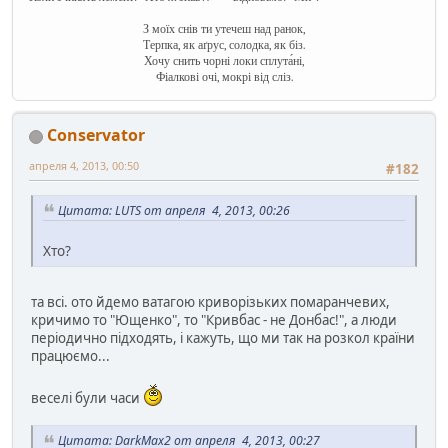
З моїх снів ти утечеш над ранок,
Терпка, як аґрус, солодка, як біз.
Хочу снить чорні локи сплута́ні,
Фіалкові очі, мокрі від сліз.
Conservator
апреля 4, 2013, 00:50
#182
Цитата: LUTS от апреля 4, 2013, 00:26
Хто?
та всі. ото йдемо ватагою криворізьких помаранчевих,
кричимо то "Ющенко", то "Кривбас - не Донбас!", а люди
періодично підходять, і кажуть, що ми так на розкол країни
працюємо...
веселі були часи
Цитата: DarkMax2 от апреля 4, 2013, 00:27