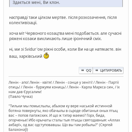
Здається мені, Ви клон.
насправді таки цілком мертве. після розкозачення, після
колективізації.
хоча міт Червоного козацтва мені подобається. але сучасні
ряжені козаки викликають лише іронічний сміх.
ні, ми зі Svidur'ом ріжні особи, коли Ви на це натякаєте. він
ваш, харківський
QQ
ЦИТИРОВАТЬ
Ленін - апо! Ленін - квітя! / Ленін - сонце у зеніті! / Ленін - Партії
отиць! / Ленін - буржуям кониць! / Ленін - Карла Маркса син, / їх
нам дав Єрусалим!
(Павло Чучка)
"Тильки мы помыслылы, абыхом ку вере наськой истинной
ботяна повернуты, яко обачылы в сьроде обитанья оных птыц
вас – попов папэжских. И що ж тэпэр маемо? Горэ, бида,
огорченье! Ибо крычаты сталы тыя птыцы святодавныя: «Аллах
акбар!», од вас одступовавшы. Що вы там робылы?" (Сяргей
Балахонаў)