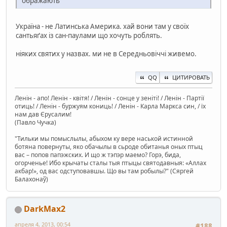
ображають
Україна - не Латинська Америка. хай вони там у своїх
сантьяґах із сан-паулами що хочуть роблять.
ніяких святих у назвах. ми не в Середньовіччі живемо.
QQ
ЦИТИРОВАТЬ
Ленін - апо! Ленін - квітя! / Ленін - сонце у зеніті! / Ленін - Партії
отиць! / Ленін - буржуям кониць! / Ленін - Карла Маркса син, / їх
нам дав Єрусалим!
(Павло Чучка)
"Тильки мы помыслылы, абыхом ку вере наськой истинной
ботяна повернуты, яко обачылы в сьроде обитанья оных птыц
вас – попов папэжских. И що ж тэпэр маемо? Горэ, бида,
огорченье! Ибо крычаты сталы тыя птыцы святодавныя: «Аллах
акбар!», од вас одступовавшы. Що вы там робылы?" (Сяргей
Балахонаў)
DarkMax2
апреля 4, 2013, 00:54
#188