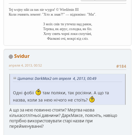
Tej wojny nikt za nas nie wygra! © Wiedźmin III
Коли зчинять лемент: "Хто ж знав?!" — відповімо: "Ми".
З моїх снів ти утечеш над ранок,
Терпка, як аґрус, солодка, як біз.
Хочу снить чорні локи сплута́ні,
Фіалкові очі, мокрі від сліз.
Svidur
апреля 4, 2013, 00:52
#184
Цитата: DarkMax2 от апреля 4, 2013, 00:49
Одні фобії
там поляки, так росіяни. А що та
назва, коли за нею нічого не стоїть?
А що за нею повинно стояти? Мертва назва
кількасотлітньої давнини? ДаркМаксе, поясніть, навіщо
потрібно використовувати старі назви при
перейменуванні?