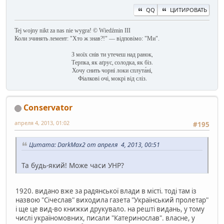
QQ
ЦИТИРОВАТЬ
Tej wojny nikt za nas nie wygra! © Wiedźmin III
Коли зчинять лемент: "Хто ж знав?!" — відповімо: "Ми".
З моїх снів ти утечеш над ранок,
Терпка, як аґрус, солодка, як біз.
Хочу снить чорні локи сплута́ні,
Фіалкові очі, мокрі від сліз.
Conservator
апреля 4, 2013, 01:02
#195
Цитата: DarkMax2 от апреля 4, 2013, 00:51
Та будь-який! Може часи УНР?
1920. видано вже за радянської влади в місті. тоді там із
назвою "Січеслав" виходила газета "Український пролетар"
і ще це вид-во книжки друкувало. на решті видань, у тому
числі україномовних, писали "Катеринослав". власне, у