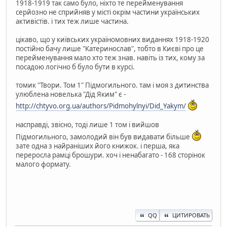
1918-1919 так само було, ніхто те перейменування
серйозно не сприйняв у місті окрім частини українських
активістів. і тих теж лише частина.
цікаво, що у київських україномовних виданнях 1918-1920
постійно бачу лише "Катеринослав", тобто в Києві про це
перейменування мало хто теж знав. навіть із тих, кому за
посадою логічно б було бути в курсі.
томик "Твори. Том 1" Підмогильного. там і моя з дитинства
улюблена новелька "Дід Яким" є -
http://chtyvo.org.ua/authors/Pidmohylnyi/Did_Yakym/
насправді, звісно, тоді лише 1 том і вийшов
Підмогильного, замолодий він був видавати більше
зате одна з найраніших його книжок. і перша, яка
переросла рамці брошури. хоч і ненабагато - 168 сторінок
малого формату.
QQ
ЦИТИРОВАТЬ