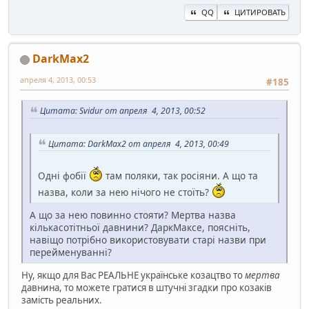
QQ
ЦИТИРОВАТЬ
DarkMax2
апреля 4, 2013, 00:53
#185
Цитата: Svidur от апреля 4, 2013, 00:52
Цитата: DarkMax2 от апреля 4, 2013, 00:49
Одні фобії
там поляки, так росіяни. А що та
назва, коли за нею нічого не стоїть?
А що за нею повинно стояти? Мертва назва
кількасотітньої давнини? ДаркМаксе, поясніть,
навіщо потрібно використовувати старі назви при
перейменуванні?
Ну, якщо для Вас РЕАЛЬНЕ українське козацтво то
мертва
давнина, то можете гратися в штучні згадки про козаків
замість реальних.