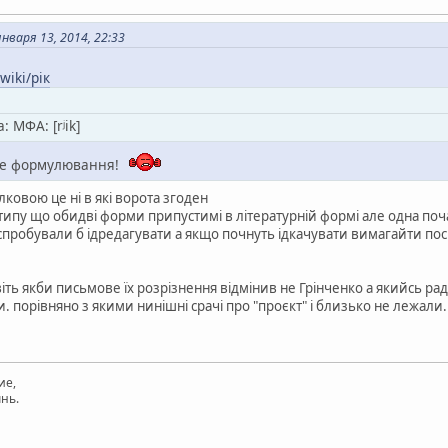
варя 13, 2014, 22:33
wiki/рік
 МФА: [rʲik]
ке формулювання!
ковою це ні в які ворота згоден
типу що обидві форми припустимі в літературній формі але одна по
і спробували б ідредагувати а якщо почнуть ідкачувати вимагайти по
іть якби письмове їх розрізнення відмінив не Грінченко а якийсь радн
 порівняно з якими нинішні срачі про "проєкт" і близько не лежали.
ие,
нь.