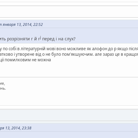
т января 13, 2014, 22:52
j
ить розрізняти r й r
перед i на слух?
у по собі в літературній мові воно можливе як алофон до р якщо після 
оатково і утворене від о не було пом'якшуючим. але зараз це в кращо
иції помилковим не можна
ие,
нь.
я 13, 2014, 23:38