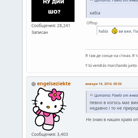
Цитата: Pawlo от январ
хабіа
Offtop
Сообщения: 28,241
había
ви вже, Па
Записан
Я там де сонце на стінах. Я 
Y tú vendrás marchando junto a
engelseziekte
января 14, 2014, 00:56
Цитата: Pawlo от январ
певно в когось має вих
недавно і то не приро
Не знаю в наших краях опо
Сообщения: 3,403