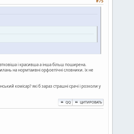
#75
чатковіша і красивша а інша більш поширена.
силань на нормтаивні орфоепічні словники. їх не
ський комісар? які б зараз страшні срачі і розколи у
QQ
ЦИТИРОВАТЬ