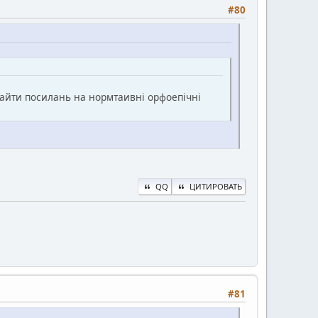
#80
агайти посилань на нормтаивні орфоепічні
QQ
ЦИТИРОВАТЬ
#81