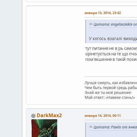
января 13, 2014, 23:42
Цитата: engelseziekte о
У когось взагалі виход
тут питання не в рь самом
орінетується на те що пч
пом'якшення в такій поз
Лучше смерть, как избавлен
Чем быть первой средь рабы
Знай же ты моё решение-
Мой ответ: «Навеки сгинь!»
DarkMax2
января 14, 2014, 00:11
Цитата: Pawlo от январ