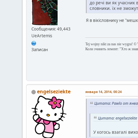
до речі ви як учасник
словники. їх не зможу
Я в вікісловнику не "меш
Сообщения: 49,443
UeArtemis
Tej wojny nikt za nas nie wygra! ©
Коли зчинять лемент: "Хто ж зна
Записан
engelseziekte
января 14, 2014, 00:24
Цитата: Pawlo от январ
Цитата: engelseziekte
У когось взагалі вихо