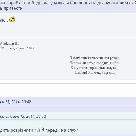
 вікі спробували б ідредагувати а якщо почнуть ідкачувати вимаг
ть привести
каю".
 Wiedźmin III
в?!" — відповімо: "Ми".
З моїх снів ти утечеш над ранок,
Терпка, як аґрус, солодка, як біз.
Хочу снить чорні локи сплута́ні,
Фіалкові очі, мокрі від сліз.
я 13, 2014, 23:42
 от января 13, 2014, 22:52
j
дить розрізняти r й r
перед i на слух?