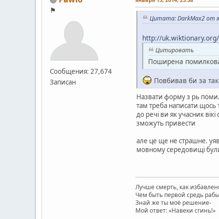
⚑
Цитата: DarkMax2 от ян
http://uk.wiktionary.org/
Цитировать
Поширена помилкова:
Сообщения: 27,674
Повбивав би за та
Записан
Назвати форму з рь помил
там треба написати щось 
до речі ви як учасник вік
зможуть привести
але це ще не страшне. уяв
мовному середовищі були.
Лучше смерть, как избавлен
Чем быть первой средь рабы
Знай же ты моё решение-
Мой ответ: «Навеки сгинь!»