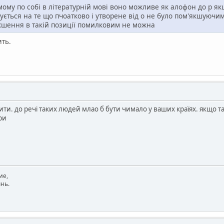
мому по собі в літературній мові воно можливе як алофон до р якщо
тується на те що пчоатково і утворене від о не було пом'якшуючи
кшення в такій позиції помилковим не можна
ить.
ти. до речі таких людей млао б бути чимало у ваших країях. якщо там
ри
ие,
нь.