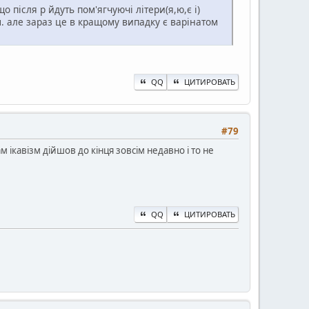
 після р йдуть пом'ягчуючі літери(я,ю,є і)
м. але зараз це в кращому випадку є варінатом
QQ
ЦИТИРОВАТЬ
#79
 ікавізм дійшов до кінця зовсім недавно і то не
QQ
ЦИТИРОВАТЬ