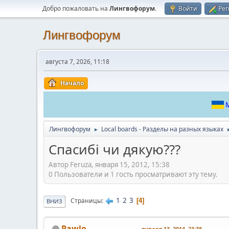
Добро пожаловать на
Лингвофорум
.
Войти
Рег
Лингвофорум
августа 7, 2026, 11:18
Начало
М
Лингвофорум
Local boards - Разделы на разных языках
►
Спасибі чи дякую???
Автор Feruza, января 15, 2012, 15:38
0 Пользователи и 1 гость просматривают эту тему.
1
2
3
Страницы
4
ВНИЗ
Pawlo
января 13, 2014, 23:38