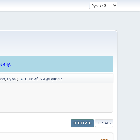
аину.
hon
,
Лукас
)
Спасибі чи дякую???
►
ОТВЕТИТЬ
ПЕЧАТЬ