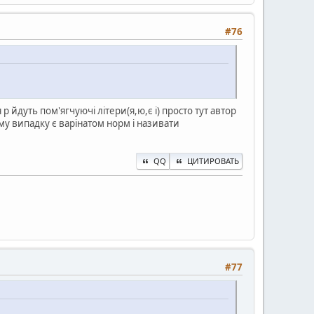
#76
р йдуть пом'ягчуючі літери(я,ю,є і) просто тут автор
му випадку є варінатом норм і називати
QQ
ЦИТИРОВАТЬ
#77