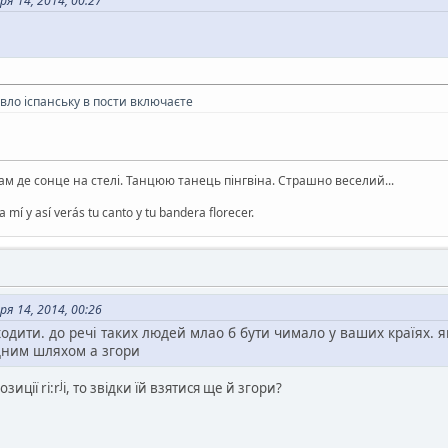
я 14, 2014, 00:27
вло іспанську в пости включаєте
там де сонце на стелі. Танцюю танець пінгвіна. Страшно веселий...
 mí y así verás tu canto y tu bandera florecer.
я 14, 2014, 00:26
одити. до речі таких людей млао б бути чимало у ваших країях. я
дним шляхом а згори
j
зиції ri:r
i, то звідки їй взятися ще й згори?