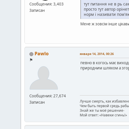
тут питання не в рь са
Сообщения: 3,403
просто тут автор оріне
Записан
норм і називати пом'я
Мене ж зовсім інше цікав
Pawlo
января 14, 2014, 00:26
⚑
певно в когось має виходи
природним шляхом а зго
Сообщения: 27,674
Лучше смерть, как избавлен
Записан
Чем быть первой средь рабы
Знай же ты моё решение-
Мой ответ: «Навеки сгинь!»