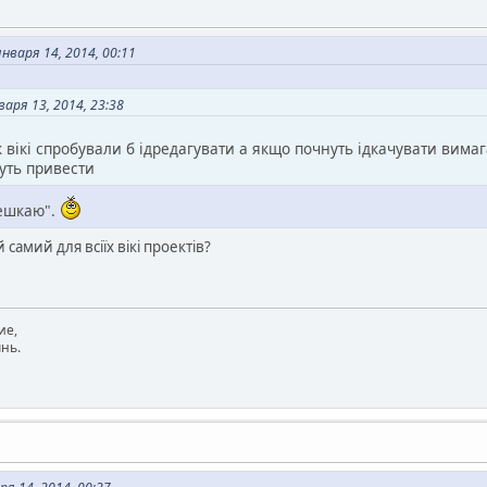
варя 14, 2014, 00:11
аря 13, 2014, 23:38
к вікі спробували б ідредагувати а якщо почнуть ідкачувати вим
уть привести
мешкаю".
й самий для всіїх вікі проектів?
ие,
нь.