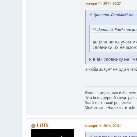
января 14, 2014, 00:27
Цитата: DarkMax2 от ян
Цитата: Pawlo от янв
до речі ви як учасни
словники. їх не змож
Я в вікісловнику не "
а хабіа акаунт не один і то
Лучше смерть, как избавлен
Чем быть первой средь рабы
Знай же ты моё решение-
Мой ответ: «Навеки сгинь!»
LUTS
января 14, 2014, 00:31