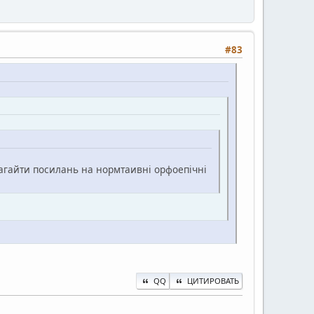
#83
имагайти посилань на нормтаивні орфоепічні
QQ
ЦИТИРОВАТЬ