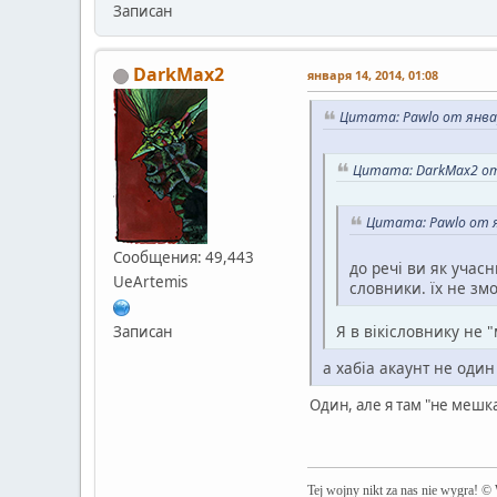
Записан
DarkMax2
января 14, 2014, 01:08
Цитата: Pawlo от январ
Цитата: DarkMax2 от 
Цитата: Pawlo от я
Сообщения: 49,443
до речі ви як учас
UeArtemis
словники. їх не зм
Я в вікісловнику не
Записан
а хабіа акаунт не один 
Один, але я там "не мешка
Tej wojny nikt za nas nie wygra! ©