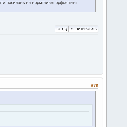
айти посилань на нормтаивні орфоепічні
QQ
ЦИТИРОВАТЬ
#78