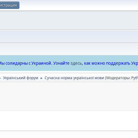
истрация
ы солидарны с Украиной. Узнайте
здесь
, как можно поддержать Укр
Український форум
Сучасна норма української мови
(Модераторы:
Pyt
►
►