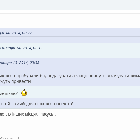
я 14, 2014, 00:27
января 14, 2014, 00:11
нваря 13, 2014, 23:38
ник вікі спробували б ідредагувати а якщо почнуть ідкачувати в
ожуть привести
 "мешкаю".
і той самий для всіїх вікі проектів?
ю". В інших місцях "пасусь".
 Wiedźmin III