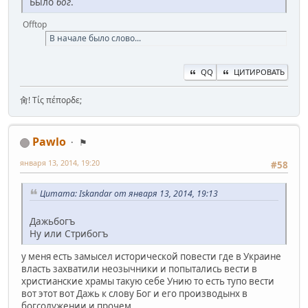
Было
бог
.
Offtop
В начале было слово...
QQ
ЦИТИРОВАТЬ
肏! Τίς πέπορδε;
Pawlo
⚑
января 13, 2014, 19:20
#58
Цитата: Iskandar от января 13, 2014, 19:13
Дажьбогъ
Ну или Стрибогъ
у меня есть замысел исторической повести где в Украине
власть захватили неозычники и попытались вести в
христианские храмы такую себе Унию то есть тупо вести
вот этот вот Дажь к слову Бог и его производынх в
богсолужении и прочем.