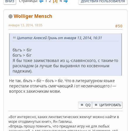
1
2
4
Страницы
3
ВНИЗ
ДЕЙСТВИЯ ПОЛЬЗОВАТЕЛЯ
Wolliger Mensch
января 13, 2014, 18:05
#50
Цитата: Алексей Гринь от января 13, 2014, 16:31
бѣгъ > бiг
богъ > бiг
Я бы тоже заимствовал из ц.-славянского, с таким-то
раскладом (а лучше бы выравнял по косвенным
падежам).
Не так.
бѣгъ
>
бїг
~
богъ
>
біг
. Что в литературном языке
перестали отличать смягчающий
ї
от несмячающего
і
—
вопрос к захисникам мови.
QQ
ЦИТИРОВАТЬ
«Вот интересно, каких лингвистических жемчуг можно найти в
море отодвинутых книг», Ян Гавлиш.
«Впредь прошу помнить, что придумал игру не для любых
ассоциаций, а для семантически оправданных. Например, чтó