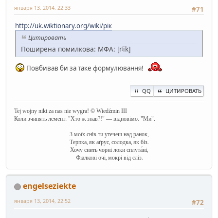
января 13, 2014, 22:33
#71
http://uk.wiktionary.org/wiki/рік
Цитировать
Поширена помилкова: МФА: [rʲik]
Повбивав би за таке формулювання!
QQ
ЦИТИРОВАТЬ
Tej wojny nikt za nas nie wygra! © Wiedźmin III
Коли зчинять лемент: "Хто ж знав?!" — відповімо: "Ми".
З моїх снів ти утечеш над ранок,
Терпка, як аґрус, солодка, як біз.
Хочу снить чорні локи сплута́ні,
Фіалкові очі, мокрі від сліз.
engelseziekte
января 13, 2014, 22:52
#72