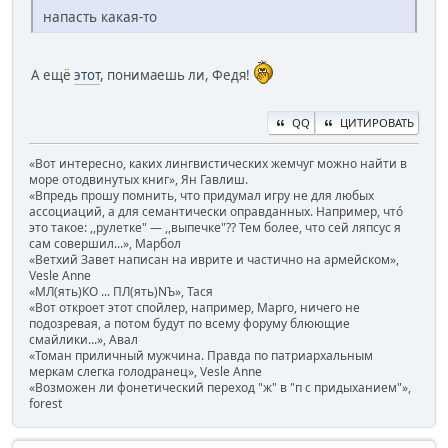
напасть какая-то
А ещё
этот
, понимаешь ли, Федя!
QQ
ЦИТИРОВАТЬ
«Вот интересно, каких лингвистических жемчуг можно найти в
море отодвинутых книг», Ян Гавлиш.
«Впредь прошу помнить, что придумал игру не для любых
ассоциаций, а для семантически оправданных. Например, чтó
это такое: ,,рулетке" — ,,выпечке"?? Тем более, что сей ляпсус я
сам совершил...», Марбол
«Ветхий Завет написан на иврите и частично на армейском»,
Vesle Anne
«МЛ(ять)КО ... ПЛ(ять)NЪ», Тася
«Вот откроет этот спойлер, например, Марго, ничего не
подозревая, а потом будут по всему форуму блюющие
смайлики...», Авал
«Томан приличный мужчина. Правда по патриархальным
меркам слегка голодранец», Vesle Anne
«Возможен ли фонетический переход "ж" в "п с придыханием"»,
forest