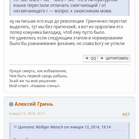
языке перестали отличать смягчающий
ї
от
несмячающего
і
— вопрос к захисникам мови.
ну на письме его еще до революции Гринченко перестал
выделять, тут мы без притензий, а вот из орфоэпии его
попер комуняка Билодид, чтоб ему пусто было.
Не удивлюсь если следующим этапом в нормировании
было бы узаканивание фекания, но слава Богу не успели
QQ
ЦИТИРОВАТЬ
Лучше смерть, как избавление,
Чем быть первой средь рабынь.
Знай же ты моё решение-
Мой ответ: «Навеки сгинь!»
Алексей Гринь
января 13, 2014, 19:17
#57
Цитата: Wolliger Mensch от января 13, 2014, 19:14