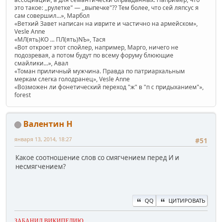
это такое: ,,рулетке" — ,,выпечке"?? Тем более, что сей ляпсус я
сам совершил...», Марбол
«Ветхий Завет написан на иврите и частично на армейском»,
Vesle Anne
«МЛ(ять)КО ... ПЛ(ять)NЪ», Тася
«Вот откроет этот спойлер, например, Марго, ничего не
подозревая, а потом будут по всему форуму блюющие
смайлики...», Авал
«Томан приличный мужчина. Правда по патриархальным
меркам слегка голодранец», Vesle Anne
«Возможен ли фонетический переход "ж" в "п с придыханием"»,
forest
Валентин Н
января 13, 2014, 18:27
#51
Какое соотношение слов со смягчением перед И и
несмягчением?
QQ
ЦИТИРОВАТЬ
ЗАБАНИЛ ВИКИПЕДИЮ