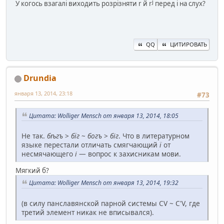
j
У когось взагалі виходить розрізняти r й r
перед i на слух?
QQ
ЦИТИРОВАТЬ
Drundia
января 13, 2014, 23:18
#73
Цитата: Wolliger Mensch от января 13, 2014, 18:05
Не так.
бѣгъ
>
бїг
~
богъ
>
біг
. Что в литературном
языке перестали отличать смягчающий
ї
от
несмячающего
і
— вопрос к захисникам мови.
Мягкий б?
Цитата: Wolliger Mensch от января 13, 2014, 19:32
(в силу панславянской парной системы CV ~ C'V, где
третий элемент никак не вписывался).