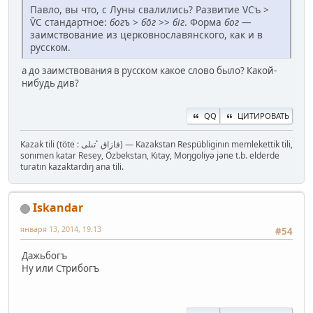
Павло, вы что, с Луны свалились? Развитие VCъ >
V̄C стандартное:
богъ
>
бōг
>>
біг
. Форма
бог
—
заимствование из церковнославянского, как и в
русском.
а до заимствования в русском какое слово было? Какой-
нибудь див?
QQ
ЦИТИРОВАТЬ
Kazak tili (töte : قازاق ٴتىلى‎) — Kazakstan Respübliginın memlekettik tili,
sonımen katar Resey, Özbekstan, Kıtay, Moŋgoliyə jəne t.b. elderde
turatın kazaktardıŋ ana tili.
Iskandar
января 13, 2014, 19:13
#54
Дажьбогъ
Ну или Стрибогъ