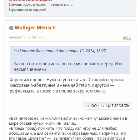
Нижниь ıндэкс в ҷıсʌах — степень тıсяҷı
Препинания авторские!
Wolliger Mensch
января 13, 2014, 18:30
#52
Цитата: Валентин Н от января 13, 2014, 18:27
Какое соотношение слов со смягчением перед И и
несмягчением?
Хороший вопрос. Нужно
тупо
считать. С одной стороны,
массовые о-аблатуные имена действия, с другой —
рефлексы
ѣ
, а также
е
в новом закрытом слоге.
QQ
ЦИТИРОВАТЬ
«Вот интересно, каких лингвистических жемчуг можно найти в
море отодвинутых книг», Ян Гавлиш.
«Впредь прошу помнить, что придумал игру не для любых
ассоциаций, а для семантически оправданных. Например, чтó
это такое: ,,рулетке" — ,,выпечке"?? Тем более, что сей ляпсус я