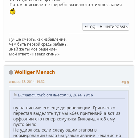
Потом описываеться перебіг вызваного этим восстания
QQ
ЦИТИРОВАТЬ
Лучше смерть, как избавление,
Чем быть первой средь рабынь.
Знай же ты моё решение-
Мой ответ: «Навеки сгинь!»
Wolliger Mensch
января 13, 2014, 19:32
#59
Цитата: Pawlo от января 13, 2014, 19:16
ну на письме его еще до революции Гринченко
перестал выделять тут мы ьбез притензий а вот из
орфоэпии его попер комуняка Билодид чтоб ему
пусто было
Не удивлюсь если следующим этапом в
нормировании было бы узаканивание фекания но