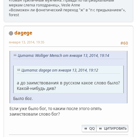
«Томан приличный мужчина. Правда по патриархальным
меркам слегка голодранец», Vesle Anne
«Возможен ли фонетический переход "ж" в "п с придыханием"»,
forest
dagege
января 13, 2014, 19:35
#60
Цитата: Wolliger Mensch от января 13, 2014, 19:14
Цитата: dagege от января 13, 2014, 19:12
а до заимствования в русском какое слово было?
Какой-нибудь див?
Было
бог
.
Если уже было бог, то каким после этого опять
заимствовали слово бог?
QQ
ЦИТИРОВАТЬ