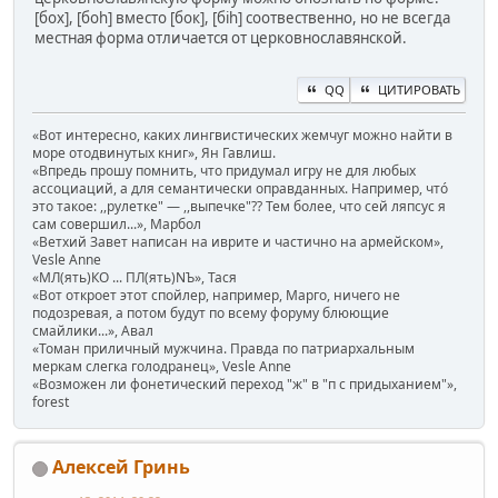
[бох], [боһ] вместо [бок], [біһ] соотвественно, но не всегда
местная форма отличается от церковнославянской.
QQ
ЦИТИРОВАТЬ
«Вот интересно, каких лингвистических жемчуг можно найти в
море отодвинутых книг», Ян Гавлиш.
«Впредь прошу помнить, что придумал игру не для любых
ассоциаций, а для семантически оправданных. Например, чтó
это такое: ,,рулетке" — ,,выпечке"?? Тем более, что сей ляпсус я
сам совершил...», Марбол
«Ветхий Завет написан на иврите и частично на армейском»,
Vesle Anne
«МЛ(ять)КО ... ПЛ(ять)NЪ», Тася
«Вот откроет этот спойлер, например, Марго, ничего не
подозревая, а потом будут по всему форуму блюющие
смайлики...», Авал
«Томан приличный мужчина. Правда по патриархальным
меркам слегка голодранец», Vesle Anne
«Возможен ли фонетический переход "ж" в "п с придыханием"»,
forest
Алексей Гринь