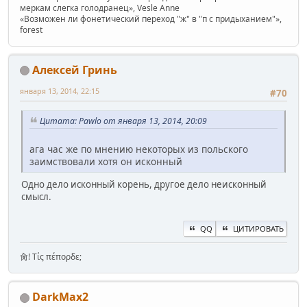
меркам слегка голодранец», Vesle Anne
«Возможен ли фонетический переход "ж" в "п с придыханием"»,
forest
Алексей Гринь
января 13, 2014, 22:15
#70
Цитата: Pawlo от января 13, 2014, 20:09
ага час же по мнению некоторых из польского
заимствовали хотя он исконный
Одно дело исконный корень, другое дело неисконный
смысл.
QQ
ЦИТИРОВАТЬ
肏! Τίς πέπορδε;
DarkMax2