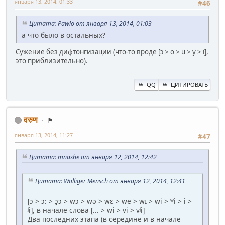
января 13, 2014, 01:33
#46
Цитата: Pawlo от января 13, 2014, 01:03
а что было в остальных?
Сужение без дифтонгизации (что-то вроде [ɔ > o > u > y > i],
это приблизительно).
QQ
ЦИТИРОВАТЬ
वरुण
⚑
января 13, 2014, 11:27
#47
Цитата: mnashe от января 12, 2014, 12:42
Цитата: Wolliger Mensch от января 12, 2014, 12:41
[ɔ > ɔ: > ɔ̥ɔ > wɔ > wə > wɛ > we > wɪ > wi > ʷi > i >
ʲi], в начале слова [... > wi > vi > vʲi]
Два последних этапа (в середине и в начале