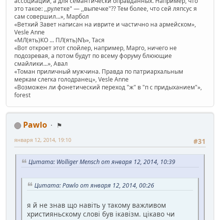
ассоциаций, а для семантически оправданных. Например, чтó
это такое: ,,рулетке" — ,,выпечке"?? Тем более, что сей ляпсус я
сам совершил...», Марбол
«Ветхий Завет написан на иврите и частично на армейском»,
Vesle Anne
«МЛ(ять)КО ... ПЛ(ять)NЪ», Тася
«Вот откроет этот спойлер, например, Марго, ничего не
подозревая, а потом будут по всему форуму блюющие
смайлики...», Авал
«Томан приличный мужчина. Правда по патриархальным
меркам слегка голодранец», Vesle Anne
«Возможен ли фонетический переход "ж" в "п с придыханием"»,
forest
Pawlo
⚑
января 12, 2014, 19:10
#31
Цитата: Wolliger Mensch от января 12, 2014, 10:39
Цитата: Pawlo от января 12, 2014, 00:26
я й не знав що навіть у такому важливом
християньскому слові був ікавізм. цікаво чи