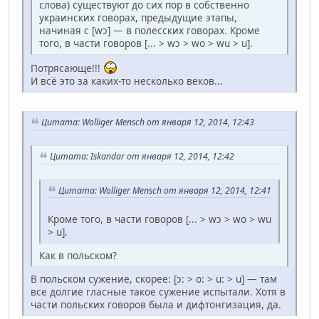
слова) существуют до сих пор в собственно
украинских говорах, предыдущие этапы,
начиная с [wɔ] — в полесских говорах. Кроме
того, в части говоров [... > wɔ > wo > wu > u].
Потрясающе!!!
И всё это за каких-то несколько веков...
Цитата: Wolliger Mensch от января 12, 2014, 12:43
Цитата: Iskandar от января 12, 2014, 12:42
Цитата: Wolliger Mensch от января 12, 2014, 12:41
Кроме того, в части говоров [... > wɔ > wo > wu
> u].
Как в польском?
В польском сужение, скорее: [ɔ: > o: > u: > u] — там
все долгие гласные такое сужение испытали. Хотя в
части польских говоров была и дифтонгизация, да.