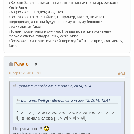
«Ветхий Завет написан на иврите и частично на армейском»,
Vesle Anne
«МЛ(ять)КО ... ПЛ(ять)NЪ», Тася
«Вот откроет этот спойлер, например, Марго, ничего не
подозревая, а потом будут по всему форуму блюющие
смайлики...», Авал
«Томан приличный мужчина. Правда по патриархальным
меркам слегка голодранец», Vesle Anne
«Возможен ли фонетический переход "ж" в "п с придыханием"»,
forest
Pawlo
⚑
января 12, 2014, 19:19
#34
Цитата: mnashe от января 12, 2014, 12:42
Цитата: Wolliger Mensch от января 12, 2014, 12:41
[ɔ > ɔ: > ɔ̥ɔ > wɔ > wə > wɛ > we > wɪ > wi > ʷi > i >
ʲi], в начале слова [... > wi > vi > vʲi]
Потрясающе!!!
И всё это за каких-то несколько веков...