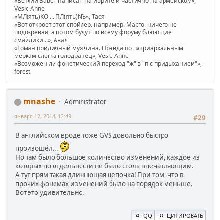
«Ветхий Завет написан на иврите и частично на армейском»,
Vesle Anne
«МЛ(ять)КО ... ПЛ(ять)NЪ», Тася
«Вот откроет этот спойлер, например, Марго, ничего не
подозревая, а потом будут по всему форуму блюющие
смайлики...», Авал
«Томан приличный мужчина. Правда по патриархальным
меркам слегка голодранец», Vesle Anne
«Возможен ли фонетический переход "ж" в "п с придыханием"»,
forest
mnashe
Administrator
января 12, 2014, 12:49
#29
В английском вроде тоже GVS довольно быстро
произошёл...
Но там было большое количество изменений, каждое из
которых по отдельности не было столь впечатляющим.
А тут прям такая длиннющая цепочка! При том, что в
прочих фонемах изменений было на порядок меньше.
Вот это удивительно.
QQ
ЦИТИРОВАТЬ