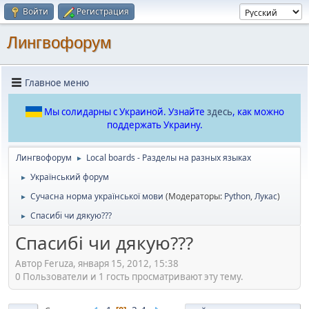
Войти
Регистрация
Лингвофорум
Главное меню
Мы солидарны с Украиной. Узнайте
здесь
, как можно
поддержать Украину.
Лингвофорум
Local boards - Разделы на разных языках
►
Український форум
►
Сучасна норма української мови
(Модераторы:
Python
,
Лукас
)
►
Спасибі чи дякую???
►
Спасибі чи дякую???
Автор Feruza, января 15, 2012, 15:38
0 Пользователи и 1 гость просматривают эту тему.