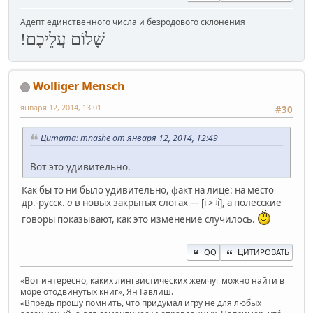
Адепт единственного числа и безродового склонения
שָׁלוֹם עֲלֵיכֶם!
Wolliger Mensch
января 12, 2014, 13:01
#30
Цитата: mnashe от января 12, 2014, 12:49
Вот это удивительно.
Как бы то ни было удивительно, факт на лице: на место
др.-русск.
о
в новых закрытых слогах — [i > ʲi], а полесские
говоры показывают, как это изменение случилось.
QQ
ЦИТИРОВАТЬ
«Вот интересно, каких лингвистических жемчуг можно найти в
море отодвинутых книг», Ян Гавлиш.
«Впредь прошу помнить, что придумал игру не для любых