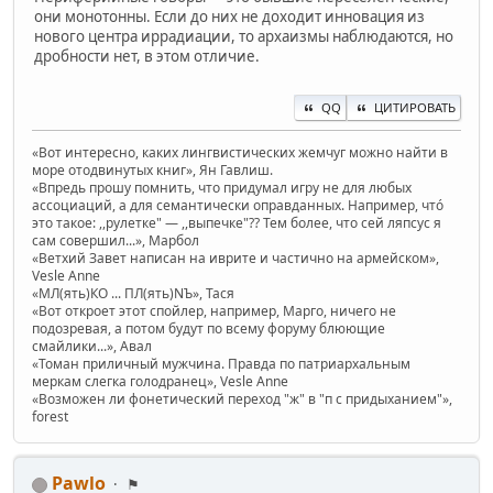
они монотонны. Если до них не доходит инновация из
нового центра иррадиации, то архаизмы наблюдаются, но
дробности нет, в этом отличие.
QQ
ЦИТИРОВАТЬ
«Вот интересно, каких лингвистических жемчуг можно найти в
море отодвинутых книг», Ян Гавлиш.
«Впредь прошу помнить, что придумал игру не для любых
ассоциаций, а для семантически оправданных. Например, чтó
это такое: ,,рулетке" — ,,выпечке"?? Тем более, что сей ляпсус я
сам совершил...», Марбол
«Ветхий Завет написан на иврите и частично на армейском»,
Vesle Anne
«МЛ(ять)КО ... ПЛ(ять)NЪ», Тася
«Вот откроет этот спойлер, например, Марго, ничего не
подозревая, а потом будут по всему форуму блюющие
смайлики...», Авал
«Томан приличный мужчина. Правда по патриархальным
меркам слегка голодранец», Vesle Anne
«Возможен ли фонетический переход "ж" в "п с придыханием"»,
forest
Pawlo
⚑