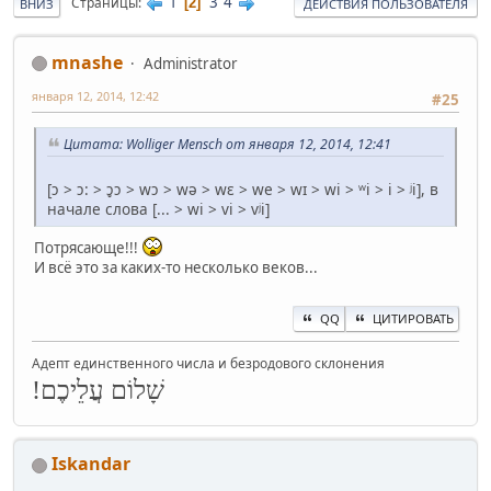
1
3
4
Страницы
2
ВНИЗ
ДЕЙСТВИЯ ПОЛЬЗОВАТЕЛЯ
mnashe
Administrator
января 12, 2014, 12:42
#25
Цитата: Wolliger Mensch от января 12, 2014, 12:41
[ɔ > ɔ: > ɔ̥ɔ > wɔ > wə > wɛ > we > wɪ > wi > ʷi > i > ʲi], в
начале слова [... > wi > vi > vʲi]
Потрясающе!!!
И всё это за каких-то несколько веков...
QQ
ЦИТИРОВАТЬ
Адепт единственного числа и безродового склонения
שָׁלוֹם עֲלֵיכֶם!
Iskandar