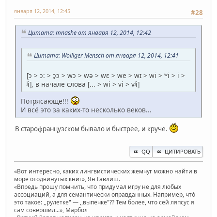
января 12, 2014, 12:45
#28
Цитата: mnashe от января 12, 2014, 12:42
Цитата: Wolliger Mensch от января 12, 2014, 12:41
[ɔ > ɔ: > ɔ̥ɔ > wɔ > wə > wɛ > we > wɪ > wi > ʷi > i >
ʲi], в начале слова [... > wi > vi > vʲi]
Потрясающе!!!
И всё это за каких-то несколько веков...
В старофранцузском бывало и быстрее, и круче.
QQ
ЦИТИРОВАТЬ
«Вот интересно, каких лингвистических жемчуг можно найти в
море отодвинутых книг», Ян Гавлиш.
«Впредь прошу помнить, что придумал игру не для любых
ассоциаций, а для семантически оправданных. Например, чтó
это такое: ,,рулетке" — ,,выпечке"?? Тем более, что сей ляпсус я
сам совершил...», Марбол