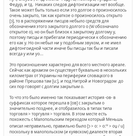
Федур, и тд. Никаких следов дифтонгизации нет вообще.
Такое может быть только если это долгое о произносилось
очень закрыто, так как краткое о произносилось открыто
[ɔ], то в распоряжении писцов небыло средств для
обозначения этого закрытого долгого о (Ѡ обозначало
открытое о), но он был близок к закрытому долгому у,
поэтому писцы и прибегали периодически к обозначению
его как у. Но он небыл ни у подобным звуком, и не имел
дифтонгоидной части иначе бы писцы так бы и писали
всегда у или уо...
Это произношение характерно для всего местного ареале.
Сейчас как архаизм он существует буквально в нескольких
километрах от Украины на периферии словацкого в
районе Прешова там [u:], и под Нитрой и Новоградом до
сих пор говорят с долгим закрытым о.
То что это было именно так показывает история -ов- в
суффиксах которое перешла в [ов] с закрытым о
значительно позднее, и отобразилось в типах типа
торговля > торгувля > торгiвля. В этом месте есть
похожесть с Малопольским переходом который Меньшь
u
описал неправильно, правильно было [ɔ > o: > o:
> ou̯ / u]
поскольку в малопольском (и куявском) диалекте вторая