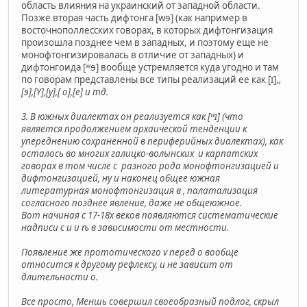
область влияния на украинский от западной области.
Позже вторая часть дифтонга [wɘ] (как например в
восточнополлесских говорах, в которых дифтонгизация
произошла позднее чем в западных, и поэтому еще не
монофтонгизировалась в отличие от западных) и
дифтонгоида [ʷɘ] вообще устремляется куда угодно и там
по говорам представлены все типы реализаций ее как [ɪ],
,
[ɘ],[Y],[y],[ o],[e] и тд.
3. В южных диалектах он реализуется как [ʷɪ] (что
является продолжением архаической тенденции к
упереднению сохраненной в периферийных диалектах), как
осталось во многих галицко-волынских и карпатских
говорах в том числе с разного рода монофтонгизацией и
дифтонгизацией, ну и наконец общее южная
литературная монофтонгизация в
, палатализация
согласного позднее явление, даже не общеюжное.
Вот начиная с 17-18х веков появляются систематические
надписи с и и ѣ в зависимости от местности.
Появление же прототического v перед o вообще
относится к другому рефлексу, и не зависит от
длительности о.
Все просто, Меншь совершил своеобразный подлог, скрыл