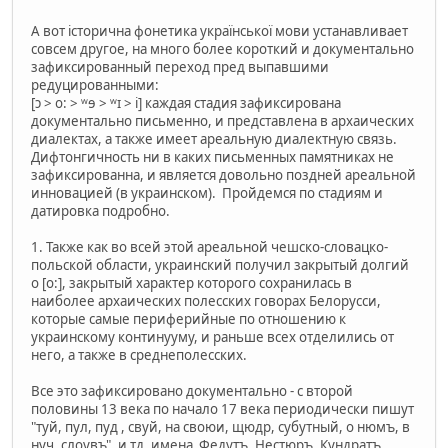
А вот історична фонетика української мови устанавливает
совсем другое, на много более короткий и документально
зафиксированный переход пред выпавшими
редуцированными:
[ɔ > o: > ʷɘ > ʷɪ > i] каждая стадия зафиксирована
документально письменно, и представлена в архаических
диалектах, а также имеет ареальную диалектную связь.
Дифтонгичность ни в каких письменных памятниках не
зафиксированна, и является довольно поздней ареальной
инновацией (в украинском). Пройдемся по стадиям и
датировка подробно.
1. Также как во всей этой ареальной чешско-словацко-
польской области, украинский получил закрытый долгий
о [o:], закрытый характер которого сохранилась в
наиболее архаических полесских говорах Белорусси,
которые самые периферийные по отношению к
украинскому континууму, и раньше всех отделились от
него, а также в среднеполесских.
Все это зафиксировано документально - с второй
половины 13 века по начало 17 века периодически пишут
"туй, пул, пуд , свуй, на своюи, щюдр, субутный, о нюмъ, в
нуч, слоувъ", и тд, имена Федутъ, Нестюръ, Кундратъ,