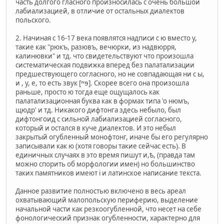
часть долгого гласного произносилась с очень большой
лабиализацией, в отличие от остальных диалектов
польского.
2. Начиная с 16-17 века появлятся надписи с ю вместо у,
такие как "рюкъ, разювъ, вечюрки, из надвюрря,
калинювки" и тд. что свидетельствуют что произошла
систематическая подвижка вперед без палатализации
предшествующего согласного, но не совпадающая ни с ы,
и , у, е, то есть звук [ʷɘ]. Скорее всего она произошла
раньше, просто ю тогда еще ощущалось как
палатализационная буква как в формах типа 'о нюмъ,
щюдр' и тд. Никакого дифтонга здесь небыло, был
дифтонгоид с сильной лабиализацией согласного,
который и остался в куче диалектов. И это небыл
закрытый огубленный монофтонг, иначе бы его регулярно
записывали как ю (хотя говоры такие сейчас есть). В
единичных случаях в это время пишут и,ѣ, (правда там
можно спорить об морфологии имен) но большинство
таких памятников имеют i и латинское написание текста.
Данное развитие полностью включено в весь ареал
охватывающий малопольскую периферию, выделение
начальной части как резкоогубленной, что несет на себе
фонологический признак огубленности, характерно для