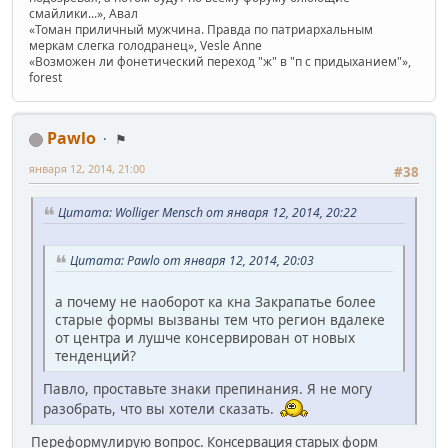
смайлики...», Авал
«Томан приличный мужчина. Правда по патриархальным
меркам слегка голодранец», Vesle Anne
«Возможен ли фонетический переход "ж" в "п с придыханием"»,
forest
Pawlo
⚑
января 12, 2014, 21:00
#38
Цитата: Wolliger Mensch от января 12, 2014, 20:22
Цитата: Pawlo от января 12, 2014, 20:03
а почему не наоборот ка кна Закрапатье более
старые формы вызваны тем что регион вдалеке
от центра и лушче консервирован от новых
тенденций?
Павло, проставьте знаки препинания. Я не могу
разобрать, что вы хотели сказать.
Переформулирую вопрос. Консервация старых форм