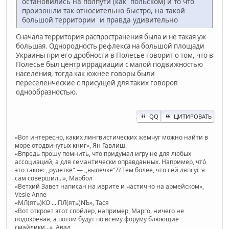
остановились на полпути (как польском) и то что
произошли так относительно быстро, на такой
большой территории и правда удивительно
Сначала территория распространения была и не такая уж
большая. Однородность рефлекса на большой площади
Украины при его дробности в Полесье говорит о том, что в
Полесье был центр иррадиации с малой подвижностью
населения, тогда как южнее говоры были
переселенческие с присущей для таких говоров
однообразностью.
QQ
ЦИТИРОВАТЬ
«Вот интересно, каких лингвистических жемчуг можно найти в
море отодвинутых книг», Ян Гавлиш.
«Впредь прошу помнить, что придумал игру не для любых
ассоциаций, а для семантически оправданных. Например, чтó
это такое: ,,рулетке" — ,,выпечке"?? Тем более, что сей ляпсус я
сам совершил...», Марбол
«Ветхий Завет написан на иврите и частично на армейском»,
Vesle Anne
«МЛ(ять)КО ... ПЛ(ять)NЪ», Тася
«Вот откроет этот спойлер, например, Марго, ничего не
подозревая, а потом будут по всему форуму блюющие
смайлики...», Авал