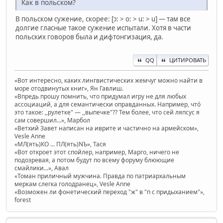
Как в польском?
В польском сужение, скорее: [ɔ: > o: > u: > u] — там все
долгие гласные такое сужение испытали. Хотя в части
польских говоров была и дифтонгизация, да.
QQ
ЦИТИРОВАТЬ
«Вот интересно, каких лингвистических жемчуг можно найти в
море отодвинутых книг», Ян Гавлиш.
«Впредь прошу помнить, что придумал игру не для любых
ассоциаций, а для семантически оправданных. Например, чтó
это такое: ,,рулетке" — ,,выпечке"?? Тем более, что сей ляпсус я
сам совершил...», Марбол
«Ветхий Завет написан на иврите и частично на армейском»,
Vesle Anne
«МЛ(ять)КО ... ПЛ(ять)NЪ», Тася
«Вот откроет этот спойлер, например, Марго, ничего не
подозревая, а потом будут по всему форуму блюющие
смайлики...», Авал
«Томан приличный мужчина. Правда по патриархальным
меркам слегка голодранец», Vesle Anne
«Возможен ли фонетический переход "ж" в "п с придыханием"»,
forest