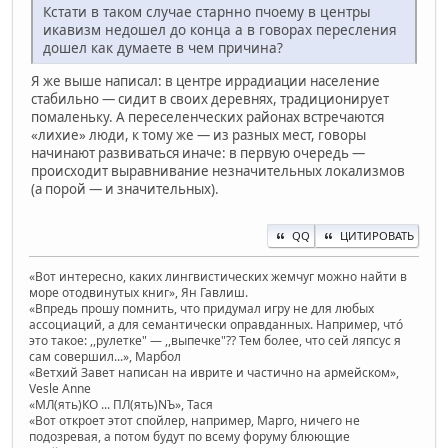
Кстати в таком случае старнно пчоему в центры
икавизм недошел до конца а в говорах пересления
дошел как думаете в чем причина?
Я же выше написал: в центре иррадиации население
стабильно — сидит в своих деревнях, традиционирует
помаленьку. А переселенческих районах встречаются
«лихие» люди, к тому же — из разных мест, говоры
начинают развиваться иначе: в первую очередь —
происходит выравнивание незначительных локализмов
(а порой — и значительных).
QQ
ЦИТИРОВАТЬ
«Вот интересно, каких лингвистических жемчуг можно найти в
море отодвинутых книг», Ян Гавлиш.
«Впредь прошу помнить, что придумал игру не для любых
ассоциаций, а для семантически оправданных. Например, чтó
это такое: ,,рулетке" — ,,выпечке"?? Тем более, что сей ляпсус я
сам совершил...», Марбол
«Ветхий Завет написан на иврите и частично на армейском»,
Vesle Anne
«МЛ(ять)КО ... ПЛ(ять)NЪ», Тася
«Вот откроет этот спойлер, например, Марго, ничего не
подозревая, а потом будут по всему форуму блюющие