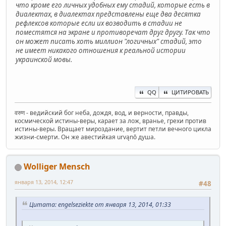
что кроме его личных удобных ему стадий, которые есть в
диалектах, в диалектах представлены еще два десятка
рефлексов которые если их возводить в стадии не
поместятся на экране и противоречат друг другу. Так что
он может писать хоть миллион "логичных" стадий, это
не имеет никакого отношения к реальной истории
украинской мовы.
QQ
ЦИТИРОВАТЬ
वरुण - ведийский бог неба, дождя, вод, и верности, правды,
космической истины-веры, карает за лож, вранье, грехи против
истины-веры. Вращает мироздание, вертит петли вечного цикла
жизни-смерти. Он же авестийкая urvąnō душа.
Wolliger Mensch
января 13, 2014, 12:47
#48
Цитата: engelseziekte от января 13, 2014, 01:33