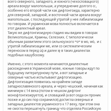
всего северного, западного, и южного (чехословацкого)
ареала вокруг малопольши, а упереднение долгого о:,
особенно его второй части как дифтонгоида, характерно
для северной, западной, и восточной части ареала вокруг
малопольши, с последующей утратой у нее лабиализации
по говорам. И украинская мова полностью включается в
этот диалектный ареал.
Такую же дифтонгиоидную стадию мы видим в говорах
Великопольши, Краины, Селезких. С типологически
обычным развитием этого сильноузкого ʷоʷ в wo, wö, и с
утратой лабиализации we, или со систематическим
переносом в перед üö̯ и далее ie̯ в таких диалектах
подобных кашубскому.
Именно, с этого момента начинаются диалектные
расхождения в Украинской мове, южные говоры идут по
будущему литературному пути, а вот западные и
северные частью испытывают дифтогизацию.
Дифтонгизация появилась на крайнем западе
западнославянского ареала, и через чешский, начиная как
минимум с 14 века (потом в чешком дифтонг
монофтонгизируется), и словацкий (а вот сюда он проник
позже и до сих пор сохранился) достигла северных и
западных диалектов украинского к 17 веку, при этом она
не смогла перешагнуть границу что отделяла Российскую