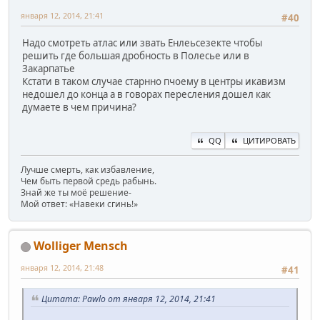
января 12, 2014, 21:41
#40
Надо смотреть атлас или звать Енлеьсезекте чтобы
решить где большая дробность в Полесье или в
Закарпатье
Кстати в таком случае старнно пчоему в центры икавизм
недошел до конца а в говорах пересления дошел как
думаете в чем причина?
QQ
ЦИТИРОВАТЬ
Лучше смерть, как избавление,
Чем быть первой средь рабынь.
Знай же ты моё решение-
Мой ответ: «Навеки сгинь!»
Wolliger Mensch
января 12, 2014, 21:48
#41
Цитата: Pawlo от января 12, 2014, 21:41