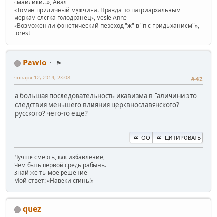
смайлики...», Авал
«Томан приличный мужчина. Правда по патриархальным
меркам слегка голодранец», Vesle Anne
«Возможен ли фонетический переход "ж" в "п с придыханием"»,
forest
Pawlo
⚑
января 12, 2014, 23:08
#42
а большая последовательность икавизма в Галичини это
следствия меньшего влияния церквнославянского?
русского? чего-то еще?
QQ
ЦИТИРОВАТЬ
Лучше смерть, как избавление,
Чем быть первой средь рабынь.
Знай же ты моё решение-
Мой ответ: «Навеки сгинь!»
quez