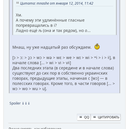
Цитата: mnashe от января 12, 2014, 11:42
Хм.
А почему эти удлинённые гласные
попревращались в i?
Ладно ещё
ѣ
(она и так рядом), но
o
...
Мнаш, ну уже надцатый раз обсуждаем.
[ɔ > ɔ: > ɔ̥ɔ > wɔ > wə > wɛ > we > wɪ > wi > ʷi > i > ʲi], в
начале слова [... > wi > vi > vʲi]
Два последних этапа (в середине и в начале слова)
существуют до сих пор в собственно украинских
говорах, предыдущие этапы, начиная с [wɔ] — в
полесских говорах. Кроме того, в части говоров [... >
wɔ > wo > wu > u].
Spoiler
⇓⇓⇓
QQ
ЦИТИРОВАТЬ
Лучше смерть, как избавление,