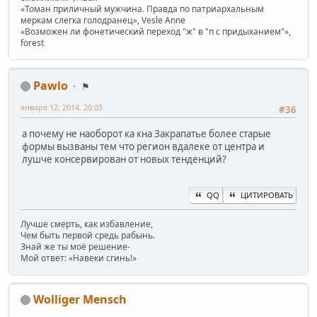
«Томан приличный мужчина. Правда по патриархальным
меркам слегка голодранец», Vesle Anne
«Возможен ли фонетический переход "ж" в "п с придыханием"»,
forest
Pawlo
⚑
января 12, 2014, 20:03
#36
а почему не наоборот ка кна Закрапатье более старые
формы вызваны тем что регион вдалеке от центра и
лушче консервирован от новых тенденций?
QQ
ЦИТИРОВАТЬ
Лучше смерть, как избавление,
Чем быть первой средь рабынь.
Знай же ты моё решение-
Мой ответ: «Навеки сгинь!»
Wolliger Mensch