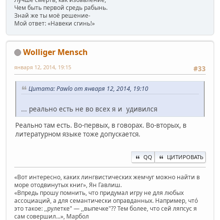
Чем быть первой средь рабынь.
Знай же ты моё решение-
Мой ответ: «Навеки сгинь!»
Wolliger Mensch
января 12, 2014, 19:15
#33
Цитата: Pawlo от января 12, 2014, 19:10
... реально есть не во всех я и удивился
Реально там есть. Во-первых, в говорах. Во-вторых, в
литературном языке тоже допускается.
QQ
ЦИТИРОВАТЬ
«Вот интересно, каких лингвистических жемчуг можно найти в
море отодвинутых книг», Ян Гавлиш.
«Впредь прошу помнить, что придумал игру не для любых
ассоциаций, а для семантически оправданных. Например, чтó
это такое: ,,рулетке" — ,,выпечке"?? Тем более, что сей ляпсус я
сам совершил...», Марбол