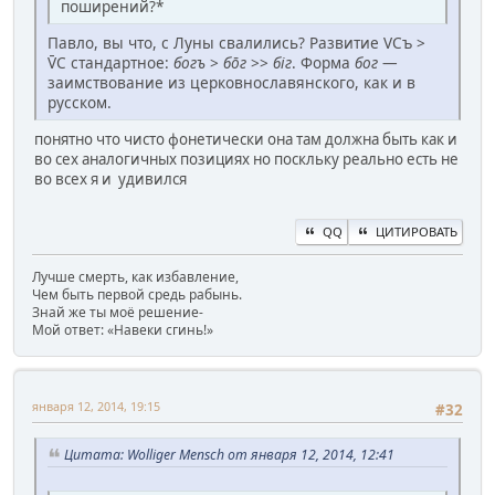
поширений?*
Павло, вы что, с Луны свалились? Развитие VCъ >
V̄C стандартное:
богъ
>
бōг
>>
біг
. Форма
бог
—
заимствование из церковнославянского, как и в
русском.
понятно что чисто фонетически она там должна быть как и
во сех аналогичных позициях но поскльку реально есть не
во всех я и удивился
QQ
ЦИТИРОВАТЬ
Лучше смерть, как избавление,
Чем быть первой средь рабынь.
Знай же ты моё решение-
Мой ответ: «Навеки сгинь!»
января 12, 2014, 19:15
#32
Цитата: Wolliger Mensch от января 12, 2014, 12:41