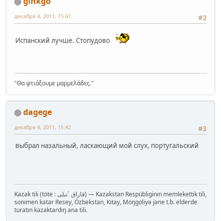
ginkgo
декабря 4, 2011, 15:41
#2
Испанский лучше. Стопудово
"Θα φτιάξουμε μαρμελάδες."
dagege
декабря 4, 2011, 15:42
#3
выбрал назальный, ласкающий мой слух, португальский
Kazak tili (töte : قازاق ٴتىلى‎) — Kazakstan Respübliginın memlekettik tili,
sonımen katar Resey, Özbekstan, Kıtay, Moŋgoliyə jəne t.b. elderde
turatın kazaktardıŋ ana tili.