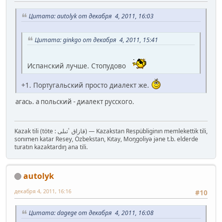
Цитата: autolyk от декабря 4, 2011, 16:03
Цитата: ginkgo от декабря 4, 2011, 15:41
Испанский лучше. Стопудово
+1. Португальский просто диалект же.
агась. а польский - диалект русского.
Kazak tili (töte : قازاق ٴتىلى‎) — Kazakstan Respübliginın memlekettik tili,
sonımen katar Resey, Özbekstan, Kıtay, Moŋgoliyə jəne t.b. elderde
turatın kazaktardıŋ ana tili.
autolyk
декабря 4, 2011, 16:16
#10
Цитата: dagege от декабря 4, 2011, 16:08