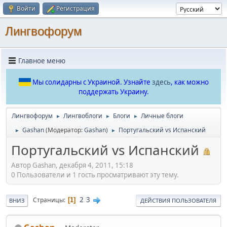
Войти
Регистрация
Лингвофорум
Главное меню
Мы солидарны с Украиной. Узнайте
здесь
, как можно
поддержать Украину.
Лингвофорум
Лингвоблоги
Блоги
Личные блоги
►
►
►
Gashan
(Модератор:
Gashan
)
Португальский vs Испанский
►
►
Португальский vs Испанский
Автор Gashan, декабря 4, 2011, 15:18
0 Пользователи и 1 гость просматривают эту тему.
2
3
Страницы
1
ВНИЗ
ДЕЙСТВИЯ ПОЛЬЗОВАТЕЛЯ