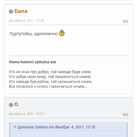
Dana
декабря 4, 2011, 15:43
#4
Пуртугейш, однозначно
Homo homini cattulus est
Хто не знає про добро, той завжди буде злим,
Хто забув свою мову, той прокинеться німим,
Хто завжди був рабом, той залишиться ніким,
Все почалося з нічого і закінчиться нічим...
O
декабря 4, 2011, 15:57
#5
Цитата: Gashan от декабря 4, 2011, 15:18