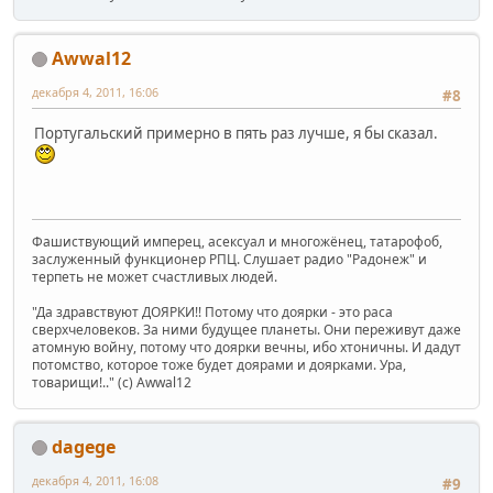
Awwal12
декабря 4, 2011, 16:06
#8
Португальский примерно в пять раз лучше, я бы сказал.
Фашиствующий имперец, асексуал и многожёнец, татарофоб,
заслуженный функционер РПЦ. Слушает радио "Радонеж" и
терпеть не может счастливых людей.
"Да здравствуют ДОЯРКИ!! Потому что доярки - это раса
сверхчеловеков. За ними будущее планеты. Они переживут даже
атомную войну, потому что доярки вечны, ибо хтоничны. И дадут
потомство, которое тоже будет доярами и доярками. Ура,
товарищи!.." (c) Awwal12
dagege
декабря 4, 2011, 16:08
#9