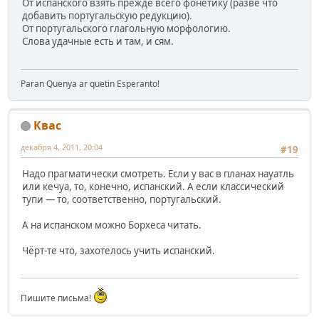
От испанского взять прежде всего фонетику (разве что
добавить португальскую редукцию).
От португальского глагольную морфологию.
Слова удачные есть и там, и сям.
Paran Quenya ar quetin Esperanto!
Квас
декабря 4, 2011, 20:04
#19
Надо прагматически смотреть. Если у вас в планах науатль
или кечуа, то, конечно, испанский. А если классический
тупи — то, соответственно, португальский.
А на испанском можно Борхеса читать.
Чёрт-те что, захотелось учить испанский.
Пишите письма!