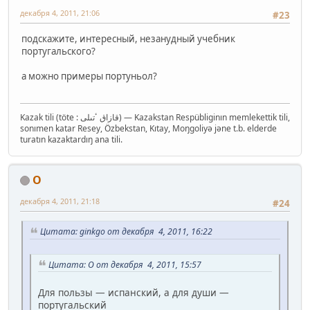
декабря 4, 2011, 21:06
#23
подскажите, интересный, незанудный учебник
португальского?
а можно примеры портуньол?
Kazak tili (töte : قازاق ٴتىلى‎) — Kazakstan Respübliginın memlekettik tili,
sonımen katar Resey, Özbekstan, Kıtay, Moŋgoliyə jəne t.b. elderde
turatın kazaktardıŋ ana tili.
O
декабря 4, 2011, 21:18
#24
Цитата: ginkgo от декабря 4, 2011, 16:22
Цитата: O от декабря 4, 2011, 15:57
Для пользы — испанский, а для души —
португальский