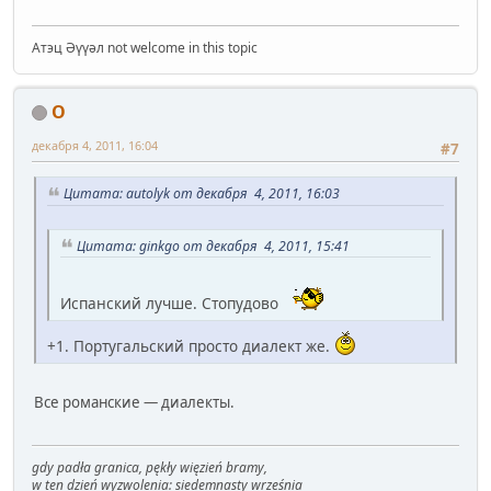
Атэц Әүүәл not welcome in this topic
O
декабря 4, 2011, 16:04
#7
Цитата: autolyk от декабря 4, 2011, 16:03
Цитата: ginkgo от декабря 4, 2011, 15:41
Испанский лучше. Стопудово
+1. Португальский просто диалект же.
Все романские — диалекты.
gdy padła granica, pękły więzień bramy,
w ten dzień wyzwolenia: siedemnasty września